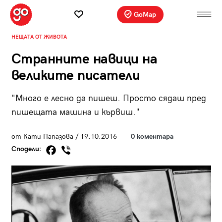
GoMap
НЕЩАТА ОТ ЖИВОТА
Странните навици на
великите писатели
"Много е лесно да пишеш. Просто сядаш пред
пишещата машина и кървиш."
от Кати Папазова / 19.10.2016
0 коментара
Сподели: