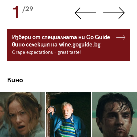
1
/29
Избери от специалната ни Go Guide
вино селекция на wine.goguide.bg
Grape expectations - great taste!
Кино