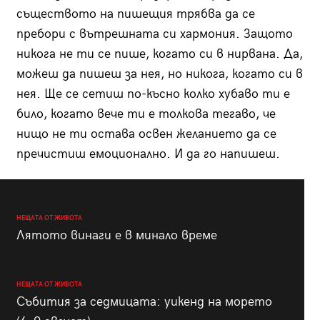
съществото на пишещия трябва да се
пребори с вътрешната си хармония. Защото
никога не ти се пише, когато си в нирвана. Да,
можеш да пишеш за нея, но никога, когато си в
нея. Ще се сетиш по-късно колко хубаво ти е
било, когато вече ти е толкова тегаво, че
нищо не ти остава освен желанието да се
пречистиш емоционално. И да го напишеш.
НЕЩАТА ОТ ЖИВОТА
Лятото винаги е в минало време
НЕЩАТА ОТ ЖИВОТА
Събития за седмицата: уикенд на морето