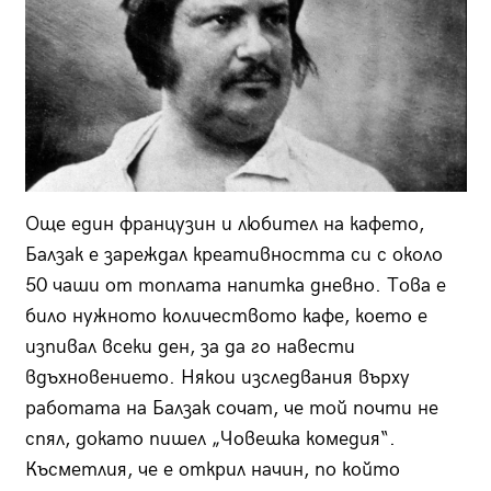
Още един французин и любител на кафето,
Балзак е зареждал креативността си с около
50 чаши от топлата напитка дневно. Това е
било нужното количеството кафе, което е
изпивал всеки ден, за да го навести
вдъхновението. Някои изследвания върху
работата на Балзак сочат, че той почти не
спял, докато пишел „Човешка комедия“.
Късметлия, че е открил начин, по който