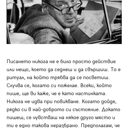
Писането никога не е било просто действие
или нещо, което да седнеш и да свършиш. То е
ритуал, на който трябва да се посветиш.
Случва се, когато си пожелае. Всеки, който
пише, ще ви каже, че е като настинката.
Никога не идва при повикване. Когато дойде,
рядко си в най-доброто си състояние. Докато
пишеш, се чувстваш на някое друго място и
ти е едно такова неразбрано. Предполагам, че