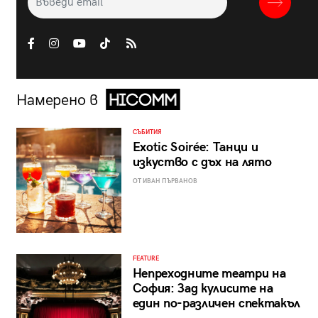
Намерено в
СЪБИТИЯ
Exotic Soirée: Танци и
изкуство с дъх на лято
ОТ ИВАН ПЪРВАНОВ
FEATURE
Непреходните театри на
София: Зад кулисите на
един по-различен спектакъл