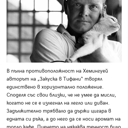
В пълна противоположност на Хемингуей
авторът на „Закуска в Тифани“ творял
единствено в хоризонтално положение.
Споделя със свои близки, че не умее да мисли,
когато не се е излегнал на легло или диван.
Задължително трябвало да държи цигара в
едната си ръка, а до него да се носи аромат на
топло кафе. Пиенето на някаква течност било