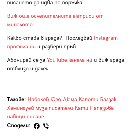
писането да идва по поръчка.
Виж още ослепителните актриси от
миналото.
Какво става в града?! Последвай
Instagram
профила ни
и разбери пръв.
Абонирай се за
YouTube канала ни
и виж града
отблизо и далеч.
Тагове:
Набоков
Юго
Дюма
Капоти
Балзак
Хемингуей
муза
писатели
Кати Папазова
навици
писане
Сподели: