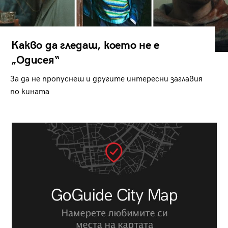
Какво да гледаш, което не е
„Одисея“
За да не пропуснеш и другите интересни заглавия
по кината