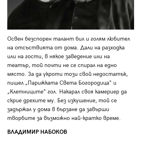
Освен безспорен талант бил и голям любител
на отсъствията от дома. Дали на разходка
или на гости, в някое заведение или на
театър, той почти не се спирал на едно
място. За да укроти този свой недостатък,
пишел „Парижката Света Богородица“ и
„Клетниците“ гол. Накарал своя камериер да
скрие дрехите му. Без изкушение, той се
задържал у дома в бързане да завърши
творбите за възможно най-кратко време.
ВЛАДИМИР НАБОКОВ