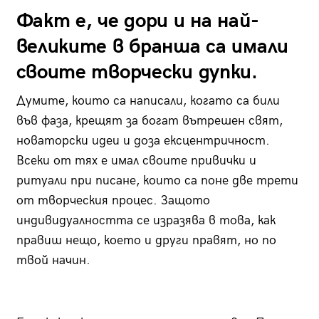
Факт е, че дори и на най-
великите в бранша са имали
своите творчески дупки.
Думите, които са написали, когато са били
във фаза, крещят за богат вътрешен свят,
новаторски идеи и доза ексцентричност.
Всеки от тях е имал своите привички и
ритуали при писане, които са поне две трети
от творческия процес. Защото
индивидуалността се изразява в това, как
правиш нещо, което и други правят, но по
твой начин.