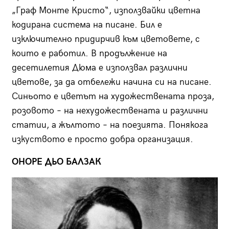
„Граф Монте Кристо“, използвайки цветна
кодирана система на писане. Бил е
изключително придирчив към цветовете, с
които е работил. В продължение на
десетилетия Дюма е използвал различни
цветове, за да отбележи начина си на писане.
Синьото е цветът на художествената проза,
розовото – на нехудожествената и различни
статии, а жълтото – на поезията. Понякога
изкуството е просто добра организация.
ОНОРЕ ДЬО БАЛЗАК