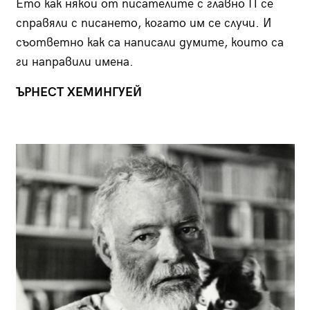
Ето как някои от писателите с главно П се
справяли с писането, когато им се случи. И
съответно как са написали думите, които са
ги направили имена.
ЪРНЕСТ ХЕМИНГУЕЙ