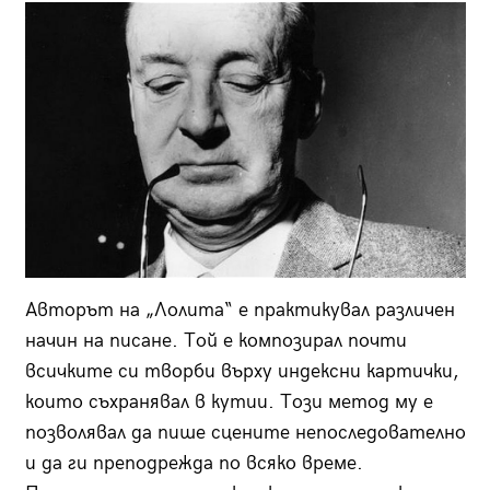
Авторът на „Лолита“ е практикувал различен
начин на писане. Той е композирал почти
всичките си творби върху индексни картички,
които съхранявал в кутии. Този метод му е
позволявал да пише сцените непоследователно
и да ги преподрежда по всяко време.