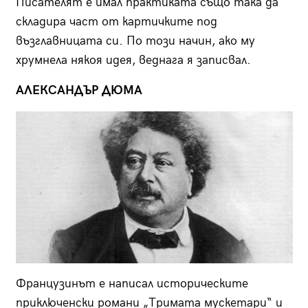
Писателят е имал практиката също така да
складира част от картичките под
възглавницата си. По този начин, ако му
хрумнела някоя идея, веднага я записвал.
АЛЕКСАНДЪР ДЮМА
Французинът е написал историческите
приключенски романи „Тримата мускетари“ и