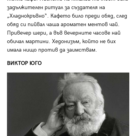
задължителен ритуал за създателя на
„Хладнокръвно“. Кафето било преди обяд, след
обяд си пийвал чаша ароматен ментов чай.
Привечер шери, а във вечерните часове най
обичал мартини. Хедонизъм, който не бих
имала нищо против да заимствам.
ВИКТОР ЮГО