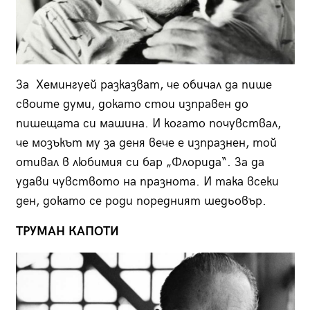
За Хемингуей разказват, че обичал да пише
своите думи, докато стои изправен до
пишещата си машина. И когато почувствал,
че мозъкът му за деня вече е изпразнен, той
отивал в любимия си бар „Флорида“. За да
удави чувството на празнота. И така всеки
ден, докато се роди поредният шедьовър.
ТРУМАН КАПОТИ