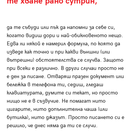
те хване рано сутрин,
да те събуди или пък да напомни за себе си,
когато видиш дори и най-обикновеното нещо.
Едва ли някой е намерил формула, по която да
изведе как точно и при какви външни (или
вътрешни) обстоятелства се случва. Защото
при всеки е различно. В други случаи просто не
е ден за писане. Отваряш празен документ или
бележка в телефона ти, седиш, гледаш
клавиатурата, думите си текат, но просто
нищо не е в съзвучие. Не помагат нито
цигарите, нито допълнителна чаша (или
бутилка), нито джазът. Просто писането си е
решило, че днес няма да ти се случи.