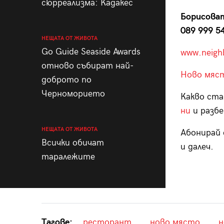
сюрреализма: Кадакес
Борисоват
089 999 5
НЕЩАТА ОТ ЖИВОТА
Go Guide Seaside Awards
www.neigh
отново събират най-
Ново мяст
доброто по
Черноморието
Какво ста
ни
и разбе
НЕЩАТА ОТ ЖИВОТА
Абонирай 
Всички обичат
и далеч.
таралежите
Тагове:
ресторант
ново място
н