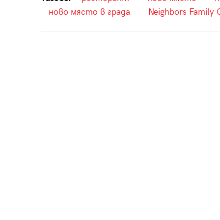
ново място в града
Neighbors Family 