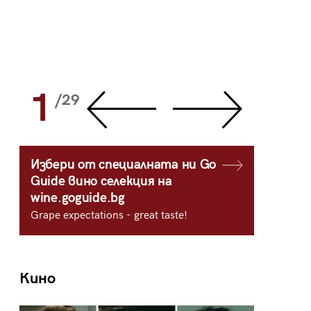
1
2
/29
/
Избери от специалната ни Go
Guide вино селекция на
wine.goguide.bg
Grape expectations - great taste!
Кино