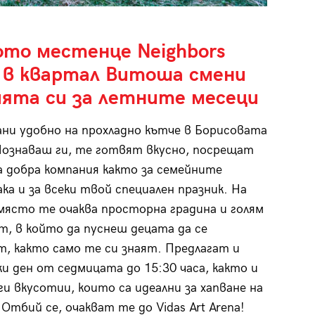
то местенце Neighbors
y в квартал Витоша смени
ията си за летните месеци
ани удобно на прохладно кътче в Борисовата
Познаваш ги, те готвят вкусно, посрещат
а добра компания както за семейните
ака и за всеки твой специален празник. На
ясто те очаква просторна градина и голям
т, в който да пуснеш децата да се
т, както само те си знаят. Предлагат и
ки ден от седмицата до 15:30 часа, както и
ги вкусотии, които са идеални за хапване на
Отбий се, очакват те до Vidas Art Arena!