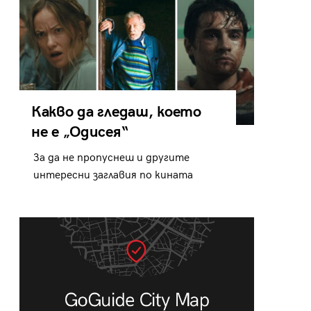
Какво да гледаш, което
не е „Одисея“
За да не пропуснеш и другите
интересни заглавия по кината