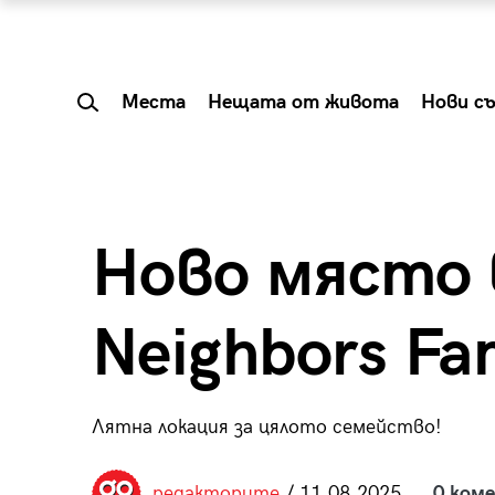
Места
Нещата от живота
Нови с
Ново място 
Neighbors Fa
Лятна локация за цялото семейство!
 Shareable:
Summer Prelude: ка
лги вечери и
започва лятото в 
редакторите
/ 11.08.2025
0 ком