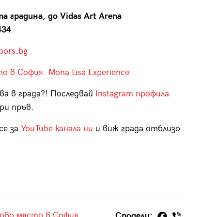
а градина, до Vidas Art Arena
434
bors.bg
о в София: Mona Lisa Experience
ва в града?! Последвай
Instagram профила
ри пръв.
се за
YouTube канала ни
и виж града отблизо
ово място в София
Сподели: