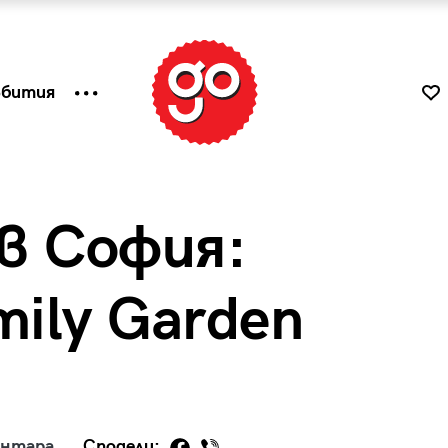
ъбития
в София:
mily Garden
к
Tender is the Wine – Какво
чаша
се пие на Лазурния бряг
ентара
Сподели: