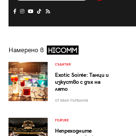
Намерено в
СЪБИТИЯ
Exotic Soirée: Танци и
изкуство с дъх на
лято
ОТ ИВАН ПЪРВАНОВ
FEATURE
Непреходните