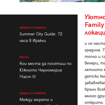
Уютно
Famil
НЕЩАТА ОТ ЖИВОТА
локац
Summer City Guide: 72
часа в Иракли
и се наст
градина. 
топло и с
МЕСТА
вечери, т
Кои места да посетиш по
лятното м
Южното Черноморие
детски къ
(Част II)
забавлява
брънч все
НЕЩАТА ОТ ЖИВОТА
много дру
Между морето и
открито. 