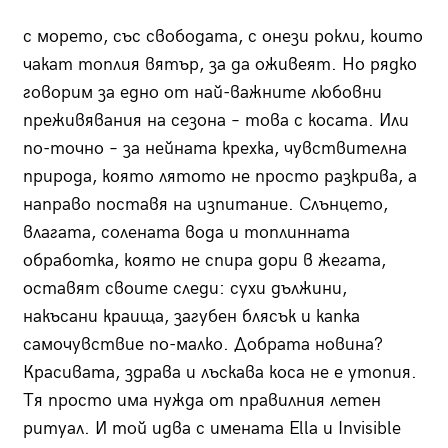
с морето, със свободата, с онези рокли, които
чакат топлия вятър, за да оживеят. Но рядко
говорим за едно от най-важните любовни
преживявания на сезона – това с косата. Или
по-точно – за нейната крехка, чувствителна
природа, която лятото не просто разкрива, а
направо поставя на изпитание. Слънцето,
влагата, солената вода и топлинната
обработка, която не спира дори в жегата,
оставят своите следи: сухи дължини,
накъсани краища, загубен блясък и капка
самочувствие по-малко. Добрата новина?
Красивата, здрава и лъскава коса не е утопия.
Тя просто има нужда от правилния летен
ритуал. И той идва с имената Ella и Invisible