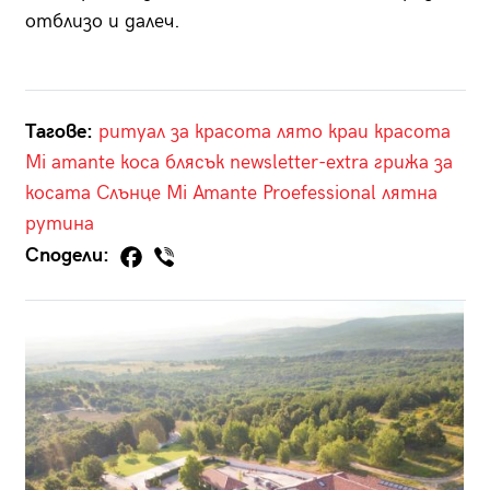
отблизо и далеч.
Тагове:
ритуал за красота
лято
краи
красота
Mi amante
коса
блясък
newsletter-extra
грижа за
косата
Слънце
Mi Amante Proefessional
лятна
рутина
Сподели: