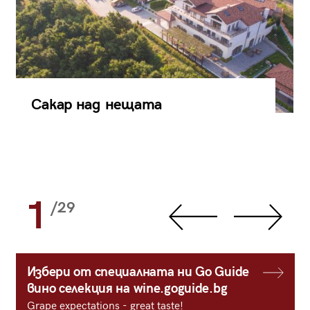
Сакар над нещата
1
/29
Избери от специалната ни Go Guide
вино селекция на wine.goguide.bg
Grape expectations - great taste!