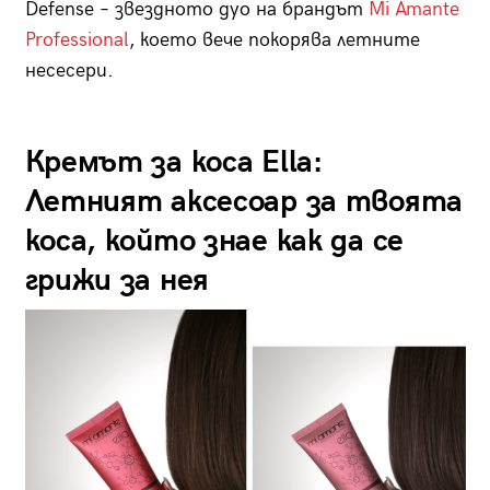
Defense – звездното дуо на брандът
Mi Amante
Professional
, което вече покорява летните
несесери.
Кремът за коса Ella:
Летният аксесоар за твоята
коса, който знае как да се
грижи за нея