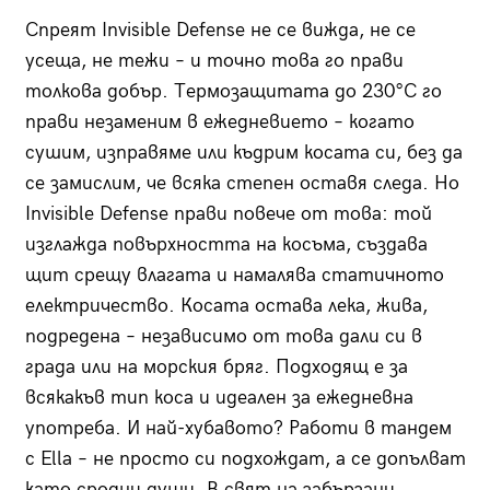
Спреят Invisible Defense не се вижда, не се
усеща, не тежи – и точно това го прави
толкова добър. Термозащитата до 230°C го
прави незаменим в ежедневието – когато
сушим, изправяме или къдрим косата си, без да
се замислим, че всяка степен оставя следа. Но
Invisible Defense прави повече от това: той
изглажда повърхността на косъма, създава
щит срещу влагата и намалява статичното
електричество. Косата остава лека, жива,
подредена – независимо от това дали си в
града или на морския бряг. Подходящ е за
всякакъв тип коса и идеален за ежедневна
употреба. И най-хубавото? Работи в тандем
с Ella – не просто си подхождат, а се допълват
като сродни души. В свят на забързани