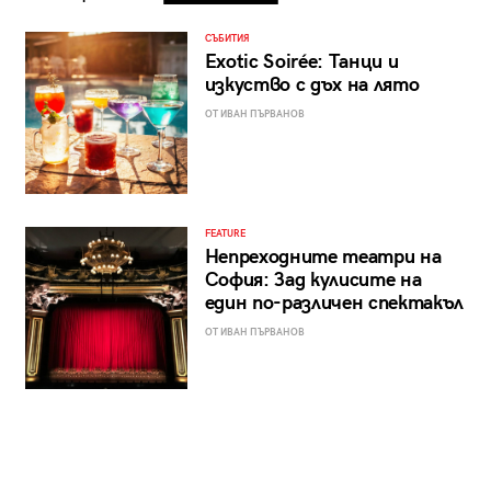
СЪБИТИЯ
Exotic Soirée: Танци и
изкуство с дъх на лято
ОТ ИВАН ПЪРВАНОВ
FEATURE
Непреходните театри на
София: Зад кулисите на
един по-различен спектакъл
ОТ ИВАН ПЪРВАНОВ