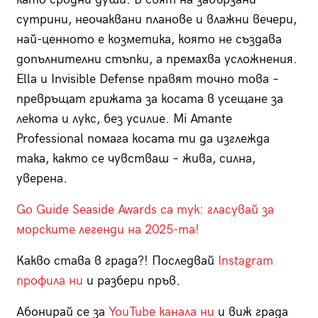
сутрини, неочаквани планове и влажни вечери,
най-ценното е козметика, която не създава
допълнителни стъпки, а премахва усложнения.
Ella и Invisible Defense правят точно това –
превръщат грижата за косата в усещане за
лекота и лукс, без усилие. Mi Amante
Professional помага косата ти да изглежда
така, както се чувстваш – жива, силна,
уверена.
Go Guide Seaside Awards са тук: гласувай за
морските легенди на 2025-та!
Какво става в града?! Последвай
Instagram
профила ни
и разбери пръв.
Абонирай се за
YouTube канала ни
и виж града