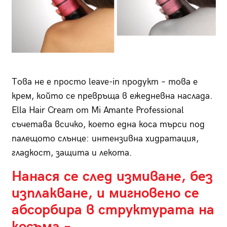
Това не е просто leave-in продукт – това е
крем, който се превръща в ежедневна наслада.
Ella Hair Cream от Mi Amante Professional
съчетава всичко, което една коса търси под
палещото слънце: интензивна хидратация,
гладкост, защита и лекота.
Нанася се след измиване, без
изплакване, и мигновено се
абсорбира в структурата на
косъма –