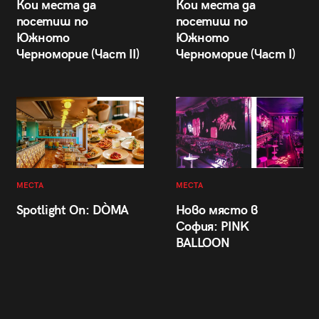
Кои места да
Кои места да
посетиш по
посетиш по
Южното
Южното
Черноморие (Част II)
Черноморие (Част I)
МЕСТА
МЕСТА
Spotlight On: DÒMA
Ново място в
София: PINK
BALLOON