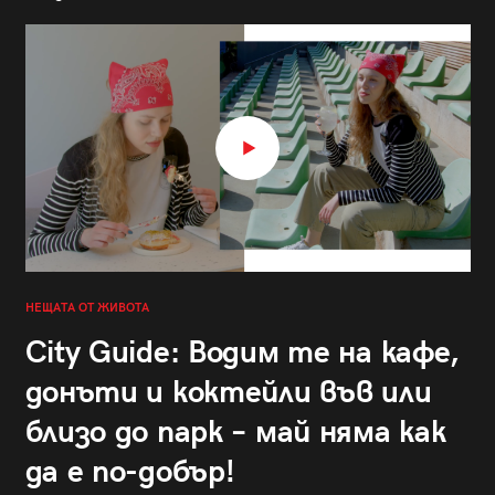
НЕЩАТА ОТ ЖИВОТА
City Guide: Водим те на кафе,
донъти и коктейли във или
близо до парк – май няма как
да е по-добър!