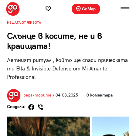
GoMap
НЕЩАТА ОТ ЖИВОТА
Слънце в косите, не и в
краищата!
Летният ритуал , който ще спаси прическата
ти Ella & Invisible Defense от Mi Amante
Professional
редакторите
/ 04.08.2025
0 коментара
Сподели: