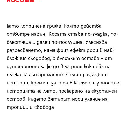
като копринена грижа, която действа
отвътре навън. Косата става по-гладка, по-
блестяща и далеч по-послушна. Улеснява
разресването, няма фриз ефект дори в най-
влажния следобед, а блясъкът остава – от
сутрешното кафе до вечерния коктейл на
плажа. И ако ароматите също разказват
истории, кремът за коса Ella със сигурност е
историята на лято, прекарано на екзотичен
остров, където вятърът носи ухание на
тропици и свобода.