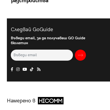
разстройства
Следвай GoGuide
Въведи email, за да получаваш GO Guide
бюлетин
Намерено в