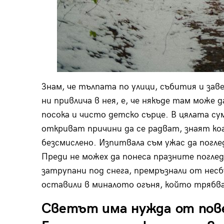
Знам, че тълпата по улици, събития и зав
ни привлича в нея, е, че някъде там може д
посока и чисто детско сърце. В цялата с
откриват причини да се радват, знаят ког
безсмислено. Изпитвала съм ужас да погл
Преди не можех да понеса празните поглед
затрупани под снега, премръзнали от несб
оставили в миналото огъня, който трябва 
Светът има нужда от повеч