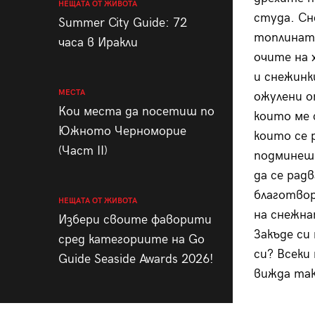
НЕЩАТА ОТ ЖИВОТА
студа. Сн
Summer City Guide: 72
топлината
часа в Иракли
очите на 
и снежинк
МЕСТА
ожулени о
Кои места да посетиш по
които ме 
Южното Черноморие
които се 
(Част II)
подминеш,
да се рад
благотвор
НЕЩАТА ОТ ЖИВОТА
на снежна
Избери своите фаворити
Закъде си
сред категориите на Go
си? Всеки
Guide Seaside Awards 2026!
вижда так