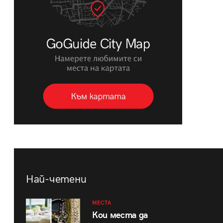
Най-четени
МЕСТА
Кои места да