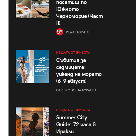
посетиш по
Южното
Черноморие (Част
II)
РЕДАКТОРИТЕ
НЕЩАТА ОТ ЖИВОТА
Събития за
седмицата:
уикенд на морето
(6–9 август)
ОТ КРИСТИЯНА БУРДЕВА
НЕЩАТА ОТ ЖИВОТА
Summer City
Guide: 72 часа в
Иракли