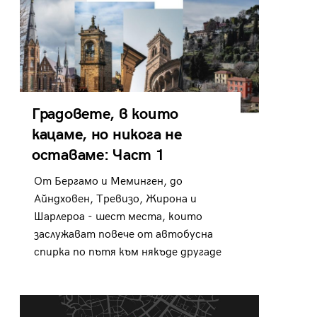
Градовете, в които
кацаме, но никога не
оставаме: Част 1
От Бергамо и Меминген, до
Айндховен, Тревизо, Жирона и
Шарлероа - шест места, които
заслужават повече от автобусна
спирка по пътя към някъде другаде