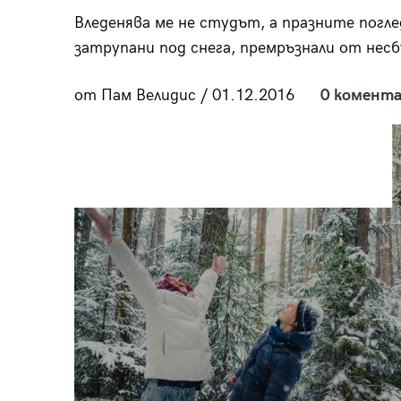
пания
Вледенява ме не студът, а празните погле
затрупани под снега, премръзнали от несб
от Пам Велидис / 01.12.2016
0 комента
28
/29