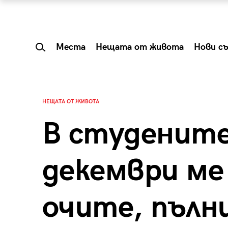
Места
Нещата от живота
Нови с
НЕЩАТА ОТ ЖИВОТА
В студените
декември м
очите, пълни
 Shareable:
Summer Prelude: ка
лги вечери и
започва лятото в 