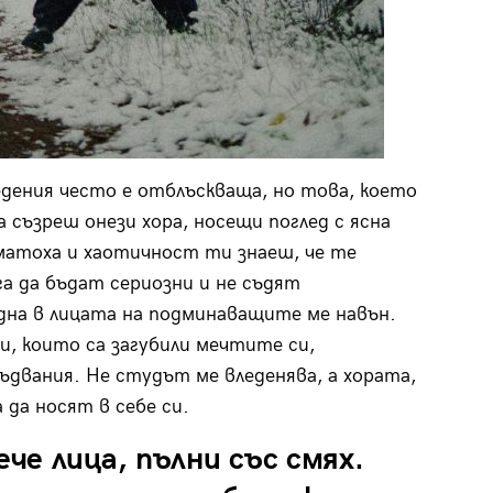
едения често е отблъскваща, но това, което
а съзреш онези хора, носещи поглед с ясна
уматоха и хаотичност ти знаеш, че те
а да бъдат сериозни и не съдят
една в лицата на подминаващите ме навън.
и, които са загубили мечтите си,
ъдвания. Не студът ме вледенява, а хората,
да носят в себе си.
е лица, пълни със смях.