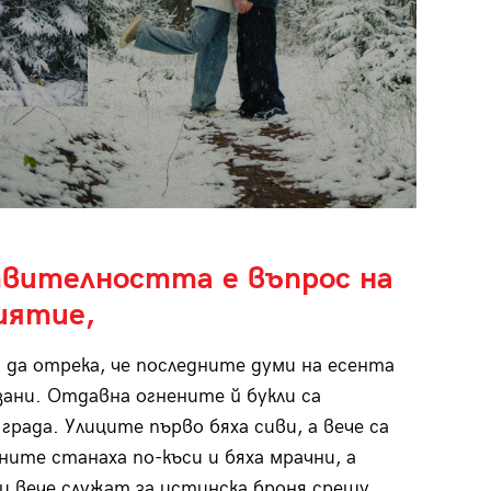
вителността е въпрос на
иятие,
а да отрека, че последните думи на есента
азани. Отдавна огнените й букли са
града. Улиците първо бяха сиви, а вече са
ните станаха по-къси и бяха мрачни, а
и вече служат за истинска броня срещу