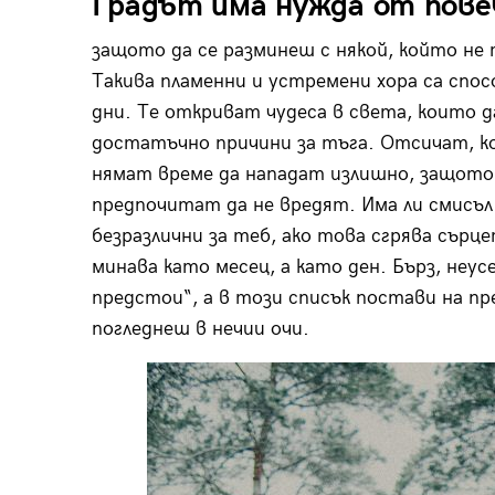
Градът има нужда от повеч
защото да се разминеш с някой, който не 
Такива пламенни и устремени хора са спо
дни. Те откриват чудеса в света, които д
достатъчно причини за тъга. Отсичат, ко
нямат време да нападат излишно, защото,
предпочитат да не вредят. Има ли смисъл
безразлични за теб, ако това сгрява сърц
минава като месец, а като ден. Бърз, неу
предстои“, а в този списък постави на п
погледнеш в нечии очи.