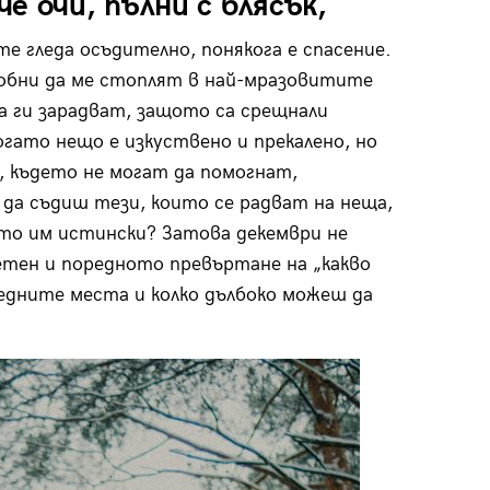
е очи, пълни с блясък,
те гледа осъдително, понякога е спасение.
собни да ме стоплят в най-мразовитите
а ги зарадват, защото са срещнали
гато нещо е изкуствено и прекалено, но
 където не могат да помогнат,
 да съдиш тези, които се радват на неща,
ето им истински? Затова декември не
сетен и поредното превъртане на „какво
редните места и колко дълбоко можеш да