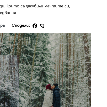
ди, които са загубили мечтите си,
ъдвания...
ра
Сподели:
29
/29