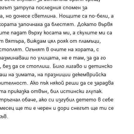
егът затрупа последния спомен за
, но донесе светлина. Нощите са по-бели, а
хората започнаха да блестят. Докато вървя
ите падат върху косата ми, а скулите ми са
т вятъра, виждам цял рояк от пламъци,
стоплят. Огънят в очите на хората, с
разминаваш по улицата, не е там, за да го
 без да се стоплиш. Било лигаво и детинско
ваш на зимата, на празниции декемврийска
ителност. Ако пък някой реши да се зарадва
та приказка отвън, бил истински глупак.
 тръгнал обаче, ако си изгубил детето в себе
 месец ще ти е черен и дори снегът ще ти се
ъв.