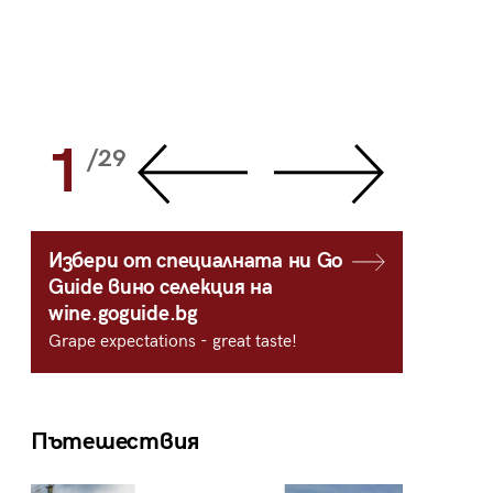
1
2
/29
/
Избери от специалната ни Go
Guide вино селекция на
wine.goguide.bg
Grape expectations - great taste!
Пътешествия