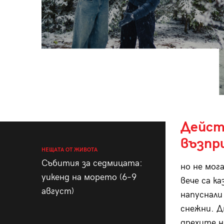
Дейст
възпр
НЕЩАТА ОТ ЖИВОТА
Събития за седмицата:
но не мог
уикенд на морето (6–9
вече са к
август)
напуснали 
снежни. Д
дрехите н