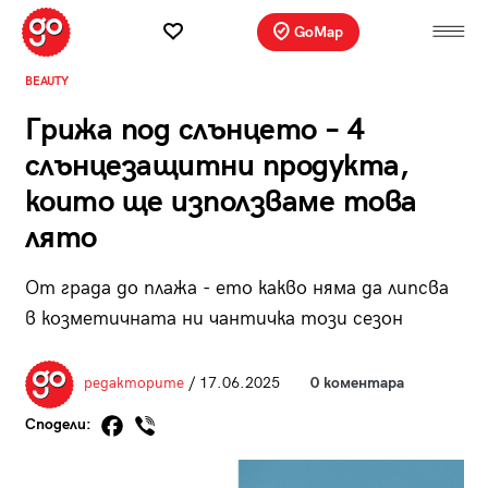
GoMap
BEAUTY
Грижа под слънцето – 4
слънцезащитни продукта,
които ще използваме това
лято
От града до плажа - ето какво няма да липсва
в козметичната ни чантичка този сезон
редакторите
/ 17.06.2025
0 коментара
Сподели: