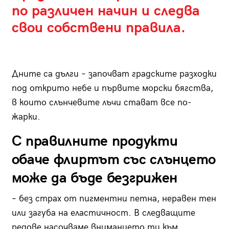
по различен начин и следва
свои собствени правила.
Дните са дълги – започват градските разходки
под открито небе и първите морски бягства,
в които слънчевите лъчи стават все по-
жарки.
С правилните продукти
обаче флиртът със слънцето
може да бъде безгрижен
– без страх от пигментни петна, неравен тен
или загуба на еластичност. В следващите
редове насочваме вниманието ти към