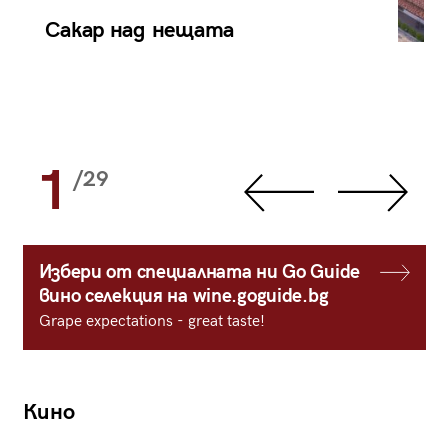
Сакар над нещата
1
/29
Избери от специалната ни Go Guide
вино селекция на wine.goguide.bg
Grape expectations - great taste!
Кино