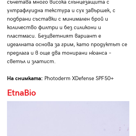
съчетава много висока слънцезащита с
ултрафлуидна текстура и сух завършек, с
подбрани съставки с минимален брой и
количество филтри и без силикони и
пластмаси. Безцветният вариант е
идеалната основа за грим, като продуктът се
предлага и в още два тонирани нюанса –
светъл и златист.
На снимката:
Photoderm XDefense SPF50+
EtnaBio