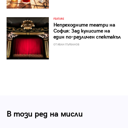
FEATURE
Непреходните театри на
София: Зад кулисите на
един по-различен спектакъл
ОТ ИВАН ПЪРВАНОВ
В този ред на мисли