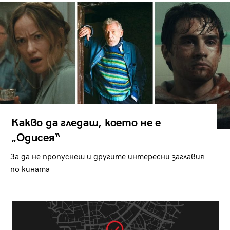
Какво да гледаш, което не е
„Одисея“
За да не пропуснеш и другите интересни заглавия
по кината