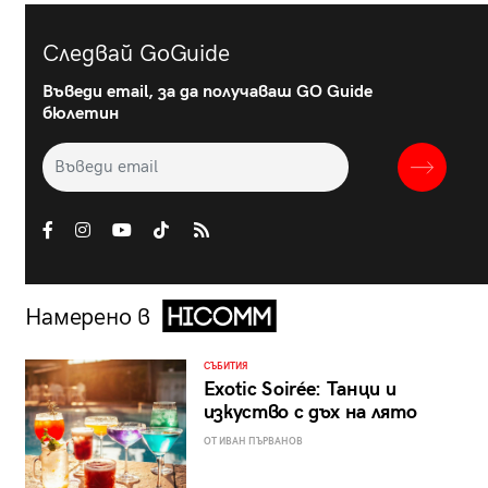
Следвай GoGuide
Въведи email, за да получаваш GO Guide
бюлетин
Намерено в
СЪБИТИЯ
Exotic Soirée: Танци и
изкуство с дъх на лято
ОТ ИВАН ПЪРВАНОВ