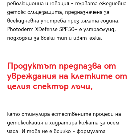
революционна иновация – първата ежедневна
детокс слъцезащита, предназначена за
всекидневна употреба през цялата година.
Photoderm XDefense SPF50+ е ултрафлуид,
подходящ за всеки тип и цвят кожа.
Продуктът предпазва от
увреждания на клетките от
целия спектър лъчи,
като стимулира естествените процеси на
детоксикация и хидратира кожата за осем
часа. И това не е всичко – формулата