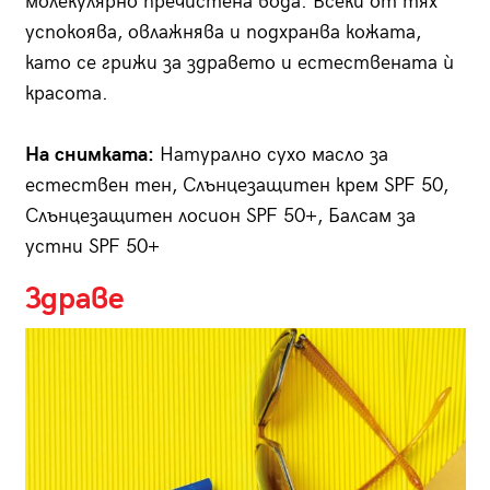
молекулярно пречистена вода. Всеки от тях
успокоява, овлажнява и подхранва кожата,
като се грижи за здравето и естествената ѝ
красота.
На снимката:
Натурално сухо масло за
естествен тен, Слънцезащитен крем SPF 50,
Слънцезащитен лосион SPF 50+, Балсам за
устни SPF 50+
Здраве