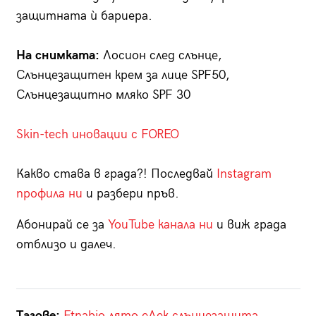
защитната ѝ бариера.
На снимката:
Лосион след слънце,
Слънцезащитен крем за лице SPF50,
Слънцезащитнo мляко SPF 30
Skin-tech иновации с FOREO
Какво става в града?! Последвай
Instagram
профила ни
и разбери пръв.
Абонирай се за
YouTube канала ни
и виж града
отблизо и далеч.
Тагове:
Etnabio
лято
еЛек
слънцезащита