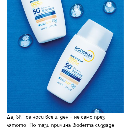
Да, SPF се носи всеки ден – не само през
лятото! По тази причина Bioderma създаде