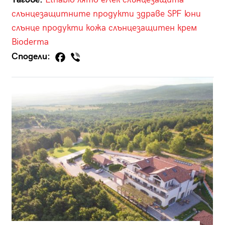
слънцезащитните продукти
здраве
SPF
юни
слънце
продукти
кожа
слънцезащитен крем
Bioderma
Сподели: