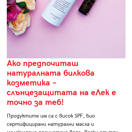
Ако предпочиташ
натуралната билкова
козметика –
слънцезащитата на еЛек е
точно за теб!
Продуктите им са с висок SPF, био
сертифицирани натурални масла и