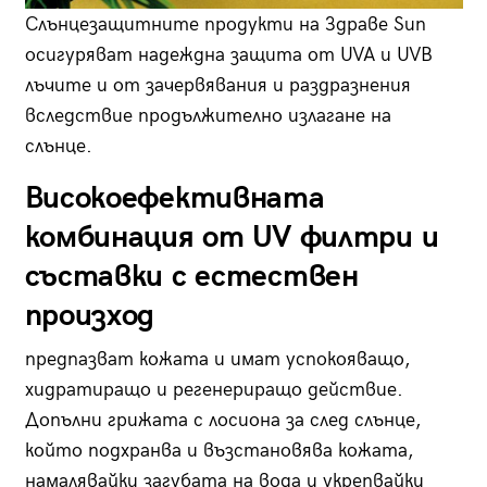
Слънцезащитните продукти на Здраве Sun
осигуряват надеждна защита от UVA и UVB
лъчите и от зачервявания и раздразнения
вследствие продължително излагане на
слънце.
Високоефективната
комбинация от UV филтри и
съставки с естествен
произход
предпазват кожата и имат успокояващо,
хидратиращо и регенериращо действие.
Допълни грижата с лосиона за след слънце,
който подхранва и възстановява кожата,
намалявайки загубата на вода и укрепвайки