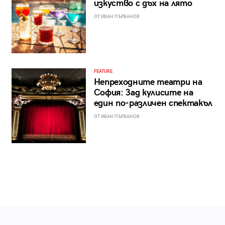
изкуство с дъх на лято
ОТ ИВАН ПЪРВАНОВ
FEATURE
Непреходните театри на
София: Зад кулисите на
един по-различен спектакъл
ОТ ИВАН ПЪРВАНОВ