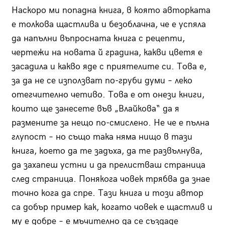
Наскоро ми попадна книга, в която авторката
е толкова щастлива и безоблачна, че е успяла
да напълни въпросната книга с рецепти,
чертежи на новата й градина, какви цветя е
засадила и какво яде с приятелите си. Това е,
за да не се използват по-груби думи – леко
отегчително четиво. Това е от онези книги,
които ще занесете във „Влайкова“ да я
размените за нещо по-смислено. Не че е пълна
глупост – но също така няма нищо в тази
книга, което да те задъха, да те развълнува,
да захапеш устни и да прелистваш страница
след страница. Понякога човек трябва да знае
точно кога да спре. Тази книга и този автор
са добър пример как, когато човек е щастлив и
му е добре – е мъчително да се създаде