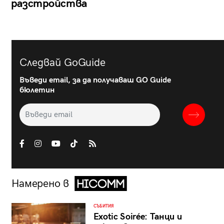
разстройства
Следвай GoGuide
Въведи email, за да получаваш GO Guide
бюлетин
Намерено в
СЪБИТИЯ
Exotic Soirée: Танци и