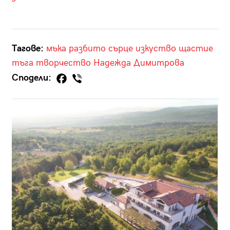
Тагове:
мъка
разбито сърце
изкуство
щастие
тъга
творчество
Надежда Димитрова
Сподели: