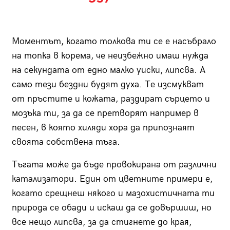
Моментът, когато толкова ти се е насъбрало
на топка в корема, че неизбежно имаш нужда
на секундата от едно малко уиски, липсва. А
само тези бездни будят духа. Те изсмукват
от пръстите и кожата, раздират сърцето и
мозъка ти, за да се претворят например в
песен, в която хиляди хора да припознаят
своята собствена тъга.
Тъгата може да бъде провокирана от различни
катализатори. Един от цветните примери е,
когато срещнеш някого и мазохистичната ти
природа се обади и искаш да се довършиш, но
все нещо липсва, за да стигнете до края,