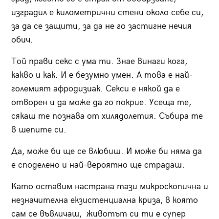
изградил е километрични стени около себе си,
за да се защити, за да не го застигне нечия
обич.
Той прави секс с ума ти. Знае винаги кога,
какво и как. И е безумно умен. А това е най-
големият афродизиак. Секси е някой да е
отворен и да може да го покрие. Усеща те,
сякаш те познава от хилядолетия. Събира те
в шепите си.
Да, може би ще се влюбиш. И може би няма да
е споделено и най-вероятно ще страдаш.
Като оставим настрана тази микроскопична и
незначителна екзистенциална криза, в която
сам се въвличаш, животът си ти е супер