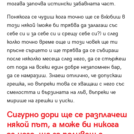
тогава започва истински забавната част.
Понякога се чудиш кога точно ще се влюбиш в
този някой (може би трябва да залагаш със
себе си и за себе си и срещу себе си?) и след
колко точно време още и този човек ще ти
пръсне сърцето и ще трябва да се събираш
после няколко месеца след него, да се стържеш
от пода на всеки един добре незапомнен бар,
да се намразиш. Знаеш отлично, че допускаш
грешка, но въпреки това се хващаш с него със
смелостта и бързината на лъв, въпреки че
мирише на грешки и уиски.
Сигурно дори ще се разплачеш
някой път, а може би никога