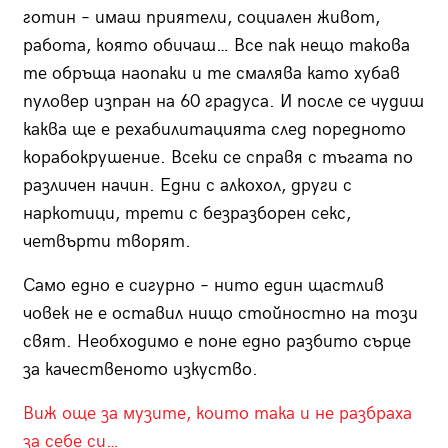
готин – имаш приятели, социален живот,
работа, която обичаш… Все пак нещо такова
те обръща наопаки и те смалява като хубав
пуловер изпран на 60 градуса. И после се чудиш
каква ще е рехабилитацията след поредното
корабокрушение. Всеки се справя с тъгата по
различен начин. Едни с алкохол, други с
наркотици, трети с безразборен секс,
четвърти творят.
Само едно е сигурно – нито един щастлив
човек не е оставил нищо стойностно на този
свят. Необходимо е поне едно разбито сърце
за качественото изкуство.
Виж още за музите, които така и не разбраха
за себе си…