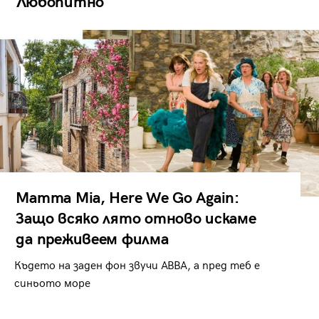
Любопитно
Mamma Mia, Here We Go Again:
Защо всяко лято отново искаме
да преживеем филма
Където на заден фон звучи ABBA, а пред теб е
синьото море