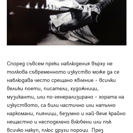
Според съвсем преки наблюдения върху не
толкова съвременното изкуство може да се
наблюдава често срещано явление – всички
велики поети, писатели, художници,
музиканти, или по-генерализирано – хората на
изкуството, са били частично или напълно
наркомани, пияници, безумно и най-вече крайно
нещастно и несподелено влюбени или пък
всичко накуп, плюс други пороци. През