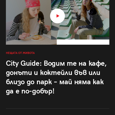
НЕЩАТА ОТ ЖИВОТА
City Guide: Водим те на кафе,
донъти и коктейли във или
близо до парк – май няма как
да е по-добър!