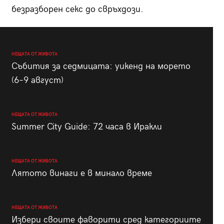
безразборен секс до свръхдози.
НЕЩАТА ОТ ЖИВОТА
Събития за седмицата: уикенд на морето
(6–9 август)
НЕЩАТА ОТ ЖИВОТА
Summer City Guide: 72 часа в Иракли
НЕЩАТА ОТ ЖИВОТА
Лятото винаги е в минало време
НЕЩАТА ОТ ЖИВОТА
Избери своите фаворити сред категориите