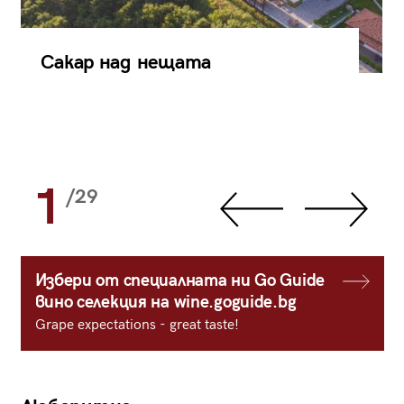
Сакар над нещата
1
/29
Избери от специалната ни Go Guide
вино селекция на wine.goguide.bg
Grape expectations - great taste!