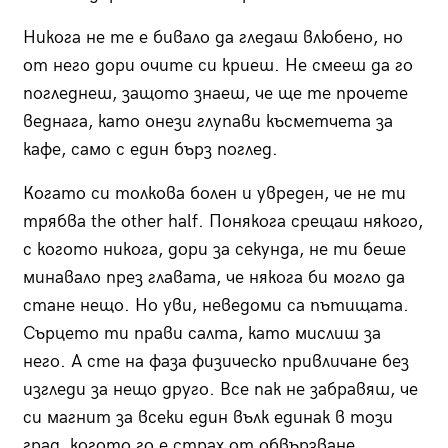
Никога не те е бивало да гледаш влюбено, но
от него дори очите си криеш. Не смееш да го
погледнеш, защото знаеш, че ще те прочете
веднага, като онези глупави късметчета за
кафе, само с един бърз поглед.
Когато си толкова болен и увреден, че не ти
трябва the other half. Понякога срещаш някого,
с когото никога, дори за секунда, не ти беше
минавало през главата, че някога би могло да
стане нещо. Но уви, неведоми са пътищата.
Сърцето ти прави салта, като мислиш за
него. А сте на фаза физическо привличане без
изгледи за нещо друго. Все пак не забравяш, че
си магнит за всеки един вълк единак в този
град, когото го е страх от обвързване,