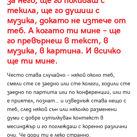
за него, ще го поливаш с
текила, ще го душиш с
музика, докато не изтече от
теб. А когато ти мине – ще
го превърнеш в текст, в
музика, в картина. И всичко
ще ти мине.
Често става случайно – някой около теб,
смели сте се заедно или сте колеги, ходили сте
заедно по партита или по конференции, или ти
е приятел, познат… и изведнъж става нещо с
теб, след някой сън или няколко разменени
думи с добре изтълкуван контекст в
месинджър и го поглеждаш с коренно различни
очи. Че дори ти е леко странно.