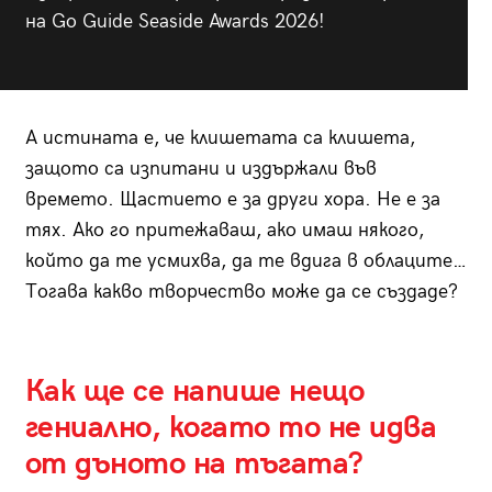
на Go Guide Seaside Awards 2026!
А истината е, че клишетата са клишета,
защото са изпитани и издържали във
времето. Щастието е за други хора. Не е за
тях. Ако го притежаваш, ако имаш някого,
който да те усмихва, да те вдига в облаците…
Тогава какво творчество може да се създаде?
Как ще се напише нещо
гениално, когато то не идва
от дъното на тъгата?