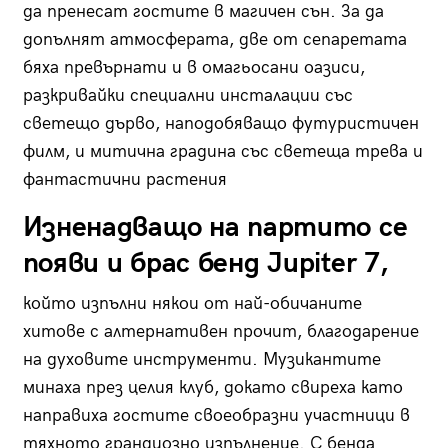
да пренесат гостите в магичен сън. За да
допълнят атмосферата, две от сепаретата
бяха превърнати и в омагьосани оазиси,
разкривайки специални инсталации със
светещо дърво, наподобяващо футуристичен
филм, и митична градина със светеща трева и
фантастични растения
Изненадващо на партито се
появи и брас бенд Jupiter 7,
който изпълни някои от най-обичаните
хитове с алтернативен прочит, благодарение
на духовите инструменти. Музикантите
минаха през целия клуб, докато свиреха като
направиха гостите своеобразни участници в
тяхното грандиозно изпълнение. С бенда