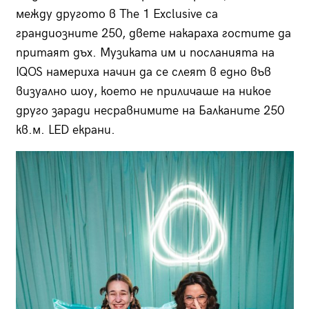
между другото в The 1 Exclusive са
грандиозните 250, двете накараха гостите да
притаят дъх. Музиката им и посланията на
IQOS намериха начин да се слеят в едно във
визуално шоу, което не приличаше на никое
друго заради несравнимите на Балканите 250
кв.м. LED екрани.