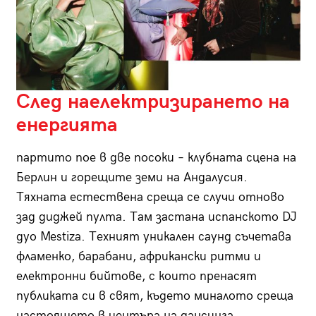
След наелектризирането на
енергията
партито пое в две посоки – клубната сцена на
Берлин и горещите земи на Андалусия.
Тяхната естествена среща се случи отново
зад диджей пулта. Там застана испанското DJ
дуо Mestiza. Техният уникален саунд съчетава
фламенко, барабани, африкански ритми и
електронни бийтове, с които пренасят
публиката си в свят, където миналото среща
настоящето в центъра на дансинга.