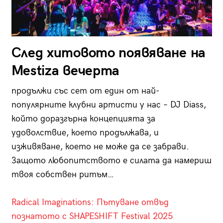
След хитовото появяване на
Mestiza вечерта
продължи със сет от един от най-
популярните клубни артисти у нас – DJ Diass,
който доразгърна концепцията за
удоволствие, което продължава, и
изживяване, което не може да се забрави.
Защото любопитството е силата да намериш
твоя собствен ритъм…
Radical Imaginations: Пътуване отвъд
познатото с SHAPESHIFT Festival 2025