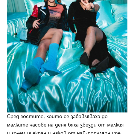
Сред гостите, които се забавляваха до
малките часове на деня бяха звезди от малкия
и големия екран и някой от най-популярните