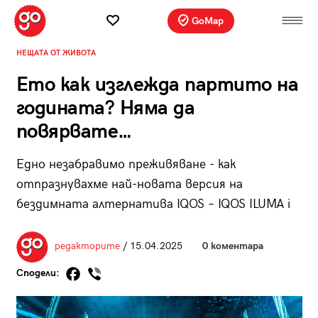
GoMap
НЕЩАТА ОТ ЖИВОТА
Eто как изглежда партито на
годината? Няма да
повярвате…
Едно незабравимо преживяване - как
отпразнувахме най-новата версия на
бездимната алтернатива IQOS – IQOS ILUMA i
редакторите
/ 15.04.2025
0 коментара
Сподели: