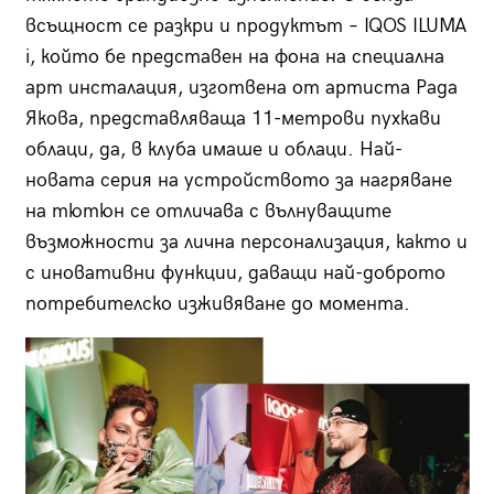
всъщност се разкри и продуктът – IQOS ILUMA
i, който бе представен на фона на специална
арт инсталация, изготвена от артиста Рада
Якова, представляваща 11-метрови пухкави
облаци, да, в клуба имаше и облаци. Най-
новата серия на устройството за нагряване
на тютюн се отличава с вълнуващите
възможности за лична персонализация, както и
с иновативни функции, даващи най-доброто
потребителско изживяване до момента.