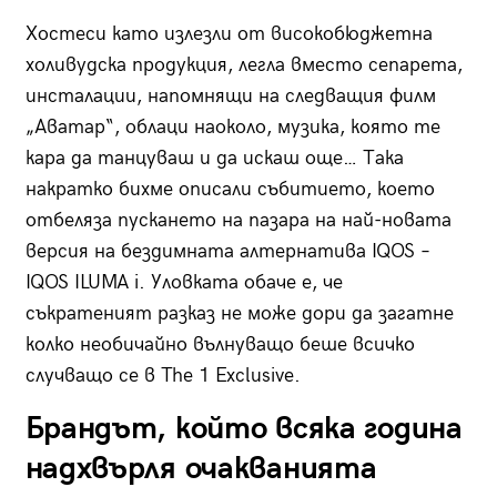
Хостеси като излезли от високобюджетна
холивудска продукция, легла вместо сепарета,
инсталации, напомнящи на следващия филм
„Аватар“, облаци наоколо, музика, която те
кара да танцуваш и да искаш още… Така
накратко бихме описали събитието, което
отбеляза пускането на пазара на най-новата
версия на бездимната алтернатива IQOS –
IQOS ILUMA i. Уловката обаче е, че
съкратеният разказ не може дори да загатне
колко необичайно вълнуващо беше всичко
случващо се в The 1 Exclusive.
Брандът, който всяка година
надхвърля очакванията