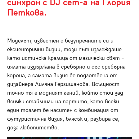
синхрон с DJ сет-а на Глория
Петкова.
Моделът, известен с безупречните си и
ексцентрични визии, този път изглеждаше
като истинска кралица от магически свят –
цялата издържана в сребърно и със сребърна
корона, а самата визия бе подготвена от
дизайнера Лиляна Гергишанова. Всъщност
точно тя е модният гений, който стои зад
всички стайлинги на партито, като всеки
един тоалет бе наситен с комбинация от
футуристична визия, блясък и, разбира се,
доза любопитство.