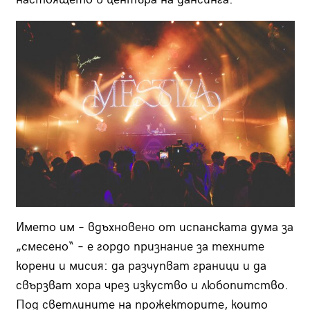
Името им – вдъхновено от испанската дума за
„смесено“ – е гордо признание за техните
корени и мисия: да разчупват граници и да
свързват хора чрез изкуство и любопитство.
Под светлините на прожекторите, които