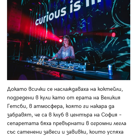
Докато всички се наслаждаваха на коктейли,
подредени в кули като от ерата на Великия
Гетсби, в атмосфера, която ги накара да
забравят, че са в клуб в центъра на София –
сепаретата бяха превърнати в огромни легла
със сатенени завеси и завивки, които успяха