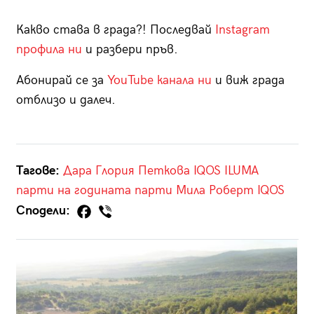
Какво става в града?! Последвай
Instagram
профила ни
и разбери пръв.
Абонирай се за
YouTube канала ни
и виж града
отблизо и далеч.
Тагове:
Дара
Глория Петкова
IQOS ILUMA
парти на годината
парти
Мила Роберт
IQOS
Сподели: