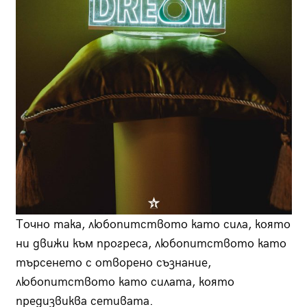
Точно така, любопитството като сила, която
ни движи към прогреса, любопитството като
търсенето с отворено съзнание,
любопитството като силата, която
предизвиква сетивата.