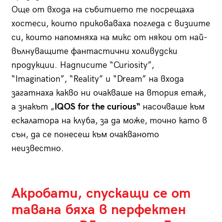
Още от входа на събитието те посрещаха
хостеси, които приковаваха погледа с визиите
си, които напомняха на микс от някои от най-
вълнуващите фантастични холивудски
продукции. Надписите “Curiosity”,
“Imagination”, “Reality” и “Dream” на входа
загатнаха какво ни очакваше на втория етаж,
а знакът „
IQOS for the curious“
насочваше към
ескалатора на клуба, за да може, точно като в
сън, да се понесеш към очакваното
неизвестно.
Акробати, спускащи се от
тавана бяха в перфектен