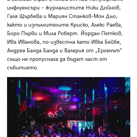
инфлуенсъри – журналистите Ники Дойнов,
Галя Щърбева и Мариян Станков-Мон Дьо,
както и изпълнителите Криско, Алекс Раева,
Боро Първи и Мила Роберт. Йордан Петков,
Ивa Иванова, по-известна като Ивка Бейбе,
Андреа Банда Банда и Валерия от „Ергенът“
също не пропуснаха да бъдат част от
събитието.