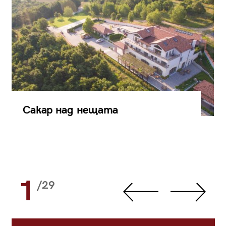
Сакар над нещата
1
/29