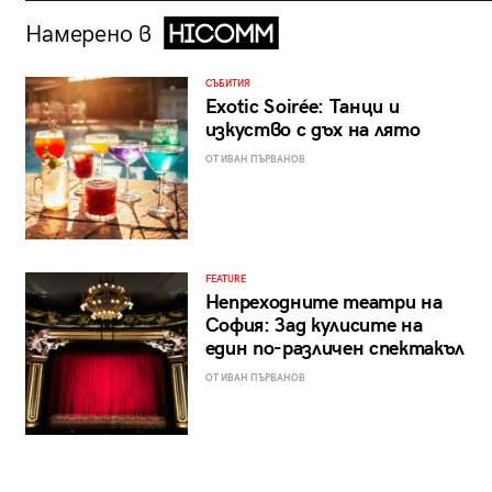
Намерено в
СЪБИТИЯ
Exotic Soirée: Танци и
изкуство с дъх на лято
ОТ ИВАН ПЪРВАНОВ
FEATURE
Непреходните театри на
София: Зад кулисите на
един по-различен спектакъл
ОТ ИВАН ПЪРВАНОВ