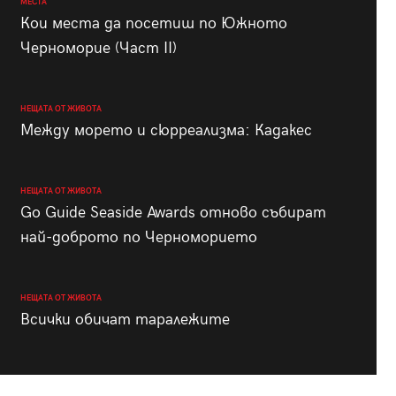
МЕСТА
Кои места да посетиш по Южното
Черноморие (Част II)
НЕЩАТА ОТ ЖИВОТА
Между морето и сюрреализма: Кадакес
НЕЩАТА ОТ ЖИВОТА
Go Guide Seaside Awards отново събират
най-доброто по Черноморието
НЕЩАТА ОТ ЖИВОТА
Всички обичат таралежите