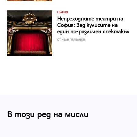
FEATURE
Непреходните театри на
София: Зад кулисите на
един по-различен спектакъл
ОТ ИВАН ПЪРВАНОВ
В този ред на мисли