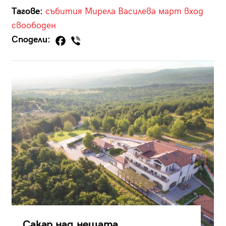
Тагове:
събития
Мирела Василева
март
вход
своободен
Сподели:
Сакар над нещата