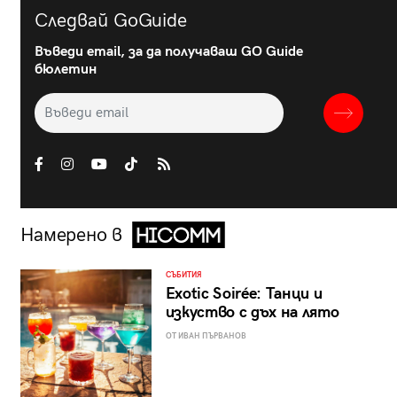
Следвай GoGuide
Въведи email, за да получаваш GO Guide
бюлетин
Намерено в
СЪБИТИЯ
Exotic Soirée: Танци и
изкуство с дъх на лято
ОТ ИВАН ПЪРВАНОВ