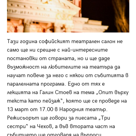
Тази година софийският театрален салон не
само ще ни срещне с най-интересните
постановки от страната, но и ще даде
възможност на любителите на театъра да
научат повече за него с някои от събитията в
паралелната програма. Едно от тях е
лекцията на Галин Стоев на тема „Опит върху
текста като пейзаж“, която ще се проведе на
13 март от 17.00 в Народния театър.
Режисьорът ще говори за пиесата „Три
сестри“ на Чехов, а във втората част на
събитието ще отговаря на въпроси.