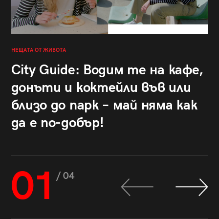
НЕЩАТА ОТ ЖИВОТА
City Guide: Водим те на кафе,
донъти и коктейли във или
близо до парк – май няма как
да е по-добър!
01
/ 04