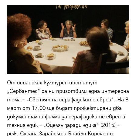
От испанския културен институт
„Сервантес“ са ни приготвили една интересна
тема – „Светът на серафадските евреи“. На 8
март от 17.00 ще бъдат прожектирани два
документални филма за серафадските евреи и
техния език – „Оцелял заради езика“ (2015) –
реж: Сусана Зарайски и Брайън Кирсчен и