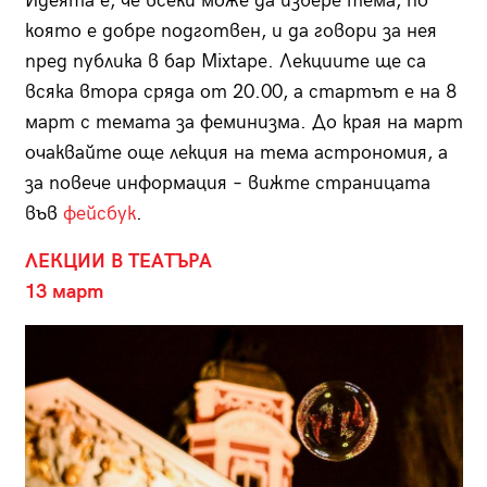
Идеята е, че всеки може да избере тема, по
която е добре подготвен, и да говори за нея
пред публика в бар Mixtape. Лекциите ще са
всяка втора сряда от 20.00, а стартът е на 8
март с темата за феминизма. До края на март
очаквайте още лекция на тема астрономия, а
за повече информация – вижте страницата
във
фейсбук
.
ЛЕКЦИИ В ТЕАТЪРА
13 март