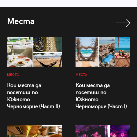
Места
МЕСТА
МЕСТА
Кои места да
Кои места да
посетиш по
посетиш по
Южното
Южното
Черноморие (Част II)
Черноморие (Част I)