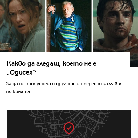
Какво да гледаш, което не е
„Одисея“
За да не пропуснеш и другите интересни заглавия
по кината