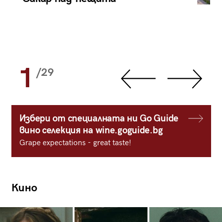
1
/29
Избери от специалната ни Go Guide
вино селекция на wine.goguide.bg
Grape expectations - great taste!
Кино