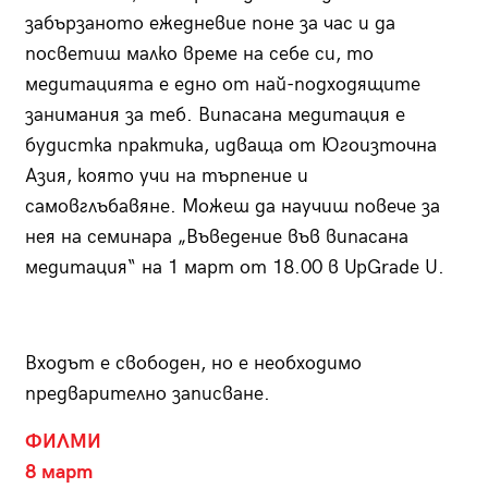
забързаното ежедневие поне за час и да
посветиш малко време на себе си, то
медитацията е едно от най-подходящите
занимания за теб. Випасана медитация е
будистка практика, идваща от Югоизточна
Азия, която учи на търпение и
самовглъбавяне. Можеш да научиш повече за
нея на семинара „Въведение във випасана
медитация“ на 1 март от 18.00 в UpGrade U.
Входът е свободен, но е необходимо
предварително записване.
ФИЛМИ
8 март