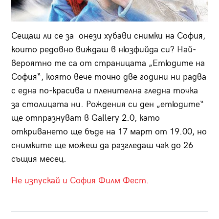
Сещаш ли се за онези хубави снимки на София,
които редовно виждаш в нюзфийда си? Най-
вероятно те са от страницата „Етюдите на
София“, която вече точно две години ни радва
с една по-красива и пленителна гледна точка
за столицата ни. Рождения си ден „етюдите“
ще отпразнуват в Gallery 2.0, като
откриването ще бъде на 17 март от 19.00, но
снимките ще можеш да разгледаш чак до 26
същия месец.
Не изпускай и София Филм Фест.