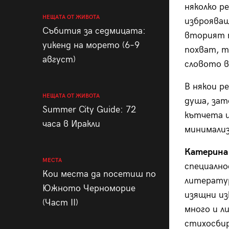
няколко р
НЕЩАТА ОТ ЖИВОТА
изброяваш
Събития за седмицата:
вторият п
уикенд на морето (6–9
похват, т
август)
словото в
В някои р
НЕЩАТА ОТ ЖИВОТА
душа, зат
Summer City Guide: 72
кътчета и
часа в Иракли
минимализ
Катерина
МЕСТА
специално
Кои места да посетиш по
литератур
Южното Черноморие
изящни из
(Част II)
много и ли
стихосбирк