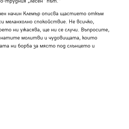
по-трудния „лесен“ път.“
ичен начин Клемър описва щастието откъм
 меланхолно спокойствие. Не всичко,
което ни ужасява, ще ни се случи. Въпросите,
днатите молитви и чудовищата, които
ата ни борба за място под слънцето и