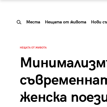
Места
Нещата от живота
Нови с
НЕЩАТА ОТ ЖИВОТА
Минимализм
съвременнат
женска поез
 Shareable:
Summer Prelude: ка
лги вечери и
започва лятото в 