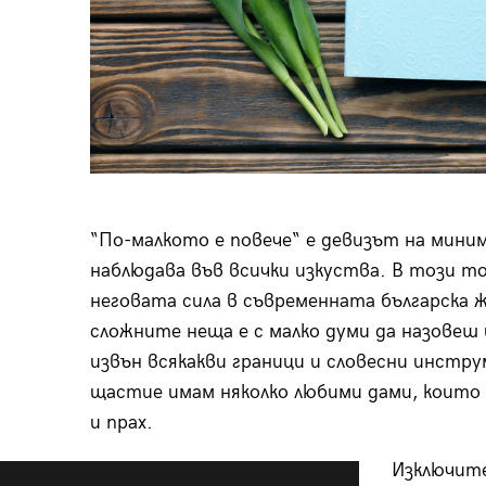
“По-малкото е повече“ е девизът на мини
наблюдава във всички изкуства. В този т
неговата сила в съвременната българска ж
сложните неща е с малко думи да назовеш
извън всякакви граници и словесни инстру
щастие имам няколко любими дами, които 
и прах.
Изключите