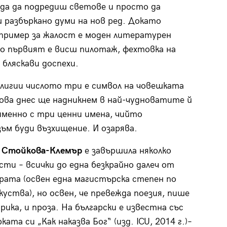
еда да подредиш светове и просто да
 разбъркано думи на нов ред. Докато
ример за жалост е моден литературен
о първият е висш пилотаж, фехтовка на
 бляскави доспехи.
елигии числото три е символ на човешката
ова днес ще надникнем в най-чудноватите й
менно с три ценни имена, чийто
ъм буди възхищение. И озарява.
 Стойкова-Клемър
е завършила няколко
сти – всички до една безкрайно далеч от
ата (освен една магистърска степен по
куства), но освен, че превежда поезия, пише
рика, и проза. На български е известна със
ата си „Как наказва Бог“ (изд. ICU, 2014 г.)–