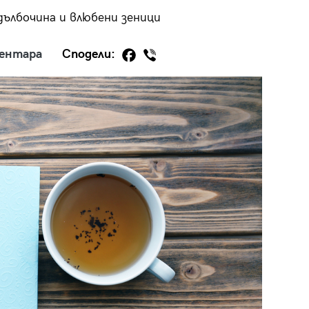
ълбочина и влюбени зеници
ментара
Сподели:
29
/29