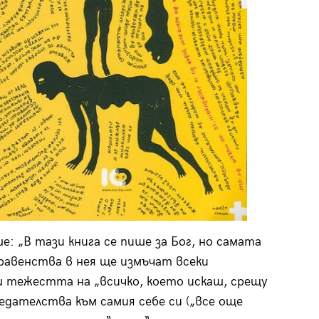
 „В тази книга се пише за Бог, но самата
равенства в нея ще измъчат всеки
ш тежестта на „всичко, което искаш, срещу
едателства към самия себе си („все още