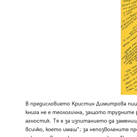
В предисловието Кристин Димитрова пише:
книга не е теологична, защото трудните 
агностик. Тя е за изпитанието да замени
всичко, което имаш“; за непозволените пр