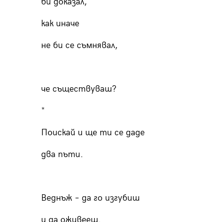
би доказал,
как иначе
не би се съмнявал,
че съществуваш?
*
Поискай и ще ти се даде
два пъти.
Веднъж – да го изгубиш
и да оживееш.