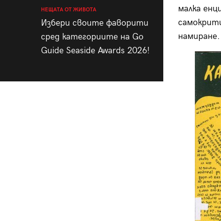
малка енц
НЕЩАТА ОТ ЖИВОТА
самокрити
Избери своите фаворити
намиране.
сред категориите на Go
Guide Seaside Awards 2026!