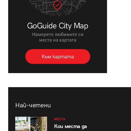
Най-четени
МЕСТА
Кои места да