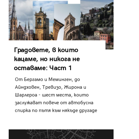
Градовете, в които
кацаме, но никога не
оставаме: Част 1
От Бергамо и Меминген, до
Айндховен, Тревизо, Жирона и
Шарлероа - шест места, които
заслужават повече от автобусна
спирка по пътя към някъде другаде