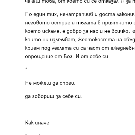
чакаш това, от което си се отказал“); за 
По един тих, ненатрапчив и доста лакон
неговото острие и тъгата в приятното си
което искаме, е добро за нас и не всичко, 
които ни измъчват, жестокостта на сбъ
крием под леглата си са част от ежедневн
опрощение от Бог. И от себе си.
*
Не можеш да спреш
да говориш за себе си.
Как иначе