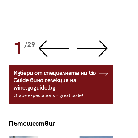
1
2
/29
/
Избери от специалната ни Go
Guide вино селекция на
wine.goguide.bg
Grape expectations - great taste!
Пътешествия