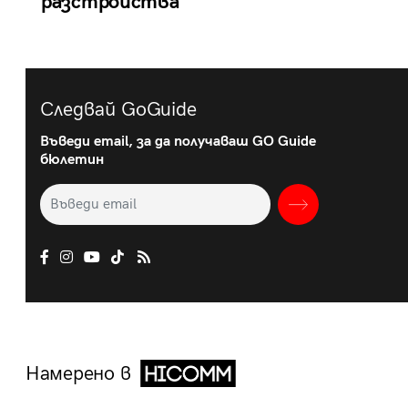
разстройства
Следвай GoGuide
Въведи email, за да получаваш GO Guide
бюлетин
Намерено в