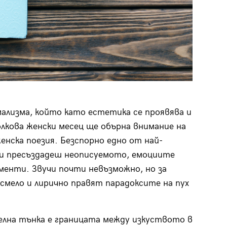
мализма, който като естетика се проявява и
олкова женски месец ще обърна внимание на
енска поезия. Безспорно едно от най-
 и пресъздадеш неописуемото, емоциите
менти. Звучи почти невъзможно, но за
смело и лирично правят парадоксите на пух
лна тънка е границата между изкуството в