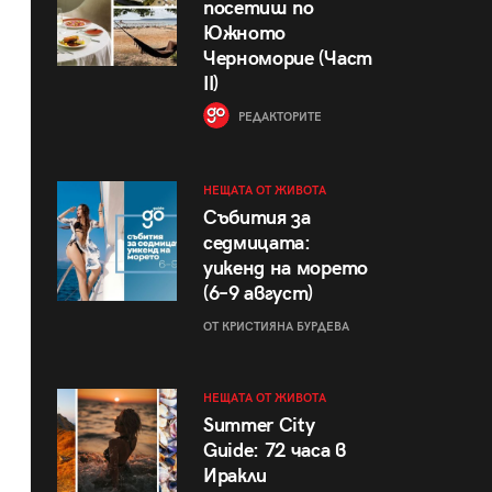
посетиш по
Южното
Черноморие (Част
II)
РЕДАКТОРИТЕ
НЕЩАТА ОТ ЖИВОТА
Събития за
седмицата:
уикенд на морето
(6–9 август)
ОТ КРИСТИЯНА БУРДЕВА
НЕЩАТА ОТ ЖИВОТА
Summer City
Guide: 72 часа в
Иракли