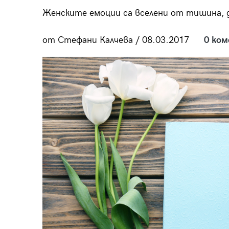
пания
Женските емоции са вселени от тишина, д
от Стефани Калчева / 08.03.2017
0 ко
28
/29