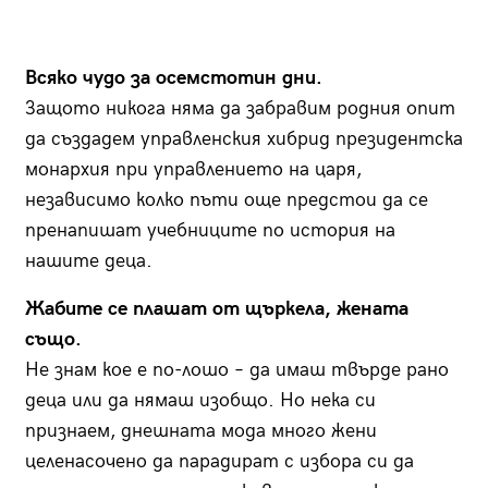
Всяко чудо за осемстотин дни.
Защото никога няма да забравим родния опит
да създадем управленския хибрид президентска
монархия при управлението на царя,
независимо колко пъти още предстои да се
пренапишат учебниците по история на
нашите деца.
Жабите се плашат от щъркела, жената
също.
Не знам кое е по-лошо – да имаш твърде рано
деца или да нямаш изобщо. Но нека си
признаем, днешната мода много жени
целенасочено да парадират с избора си да