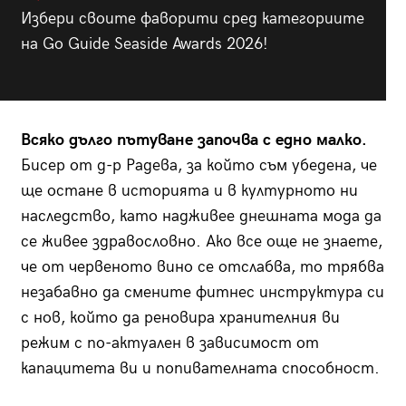
Избери своите фаворити сред категориите
на Go Guide Seaside Awards 2026!
Всяко дълго пътуване започва с едно малко.
Бисер от д-р Радева, за който съм убедена, че
ще остане в историята и в културното ни
наследство, като надживее днешната мода да
се живее здравословно. Ако все още не знаете,
че от червеното вино се отслабва, то трябва
незабавно да смените фитнес инструктура си
с нов, който да реновира хранителния ви
режим с по-актуален в зависимост от
капацитета ви и попивателната способност.