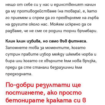
нещо от себе си у нас и единственият начин
да му противодействаме (на товара), е, като
го приемем и спрем да го прехвърляме на гърба
на другите около нас. Можем искрено да се
радваме, че не сме се родили торни бръмбари.
Клин клин избива, но само във фитнеса.
Запомнете това за моментите, когато
сутрин правите избор между шкембе чорба и
бира или когато се хвърлите към нова връзка,
преди да сте станали безразлични към
предходната.
По-добри резултати ще
постигнете, ако просто
бетонирате краката си в