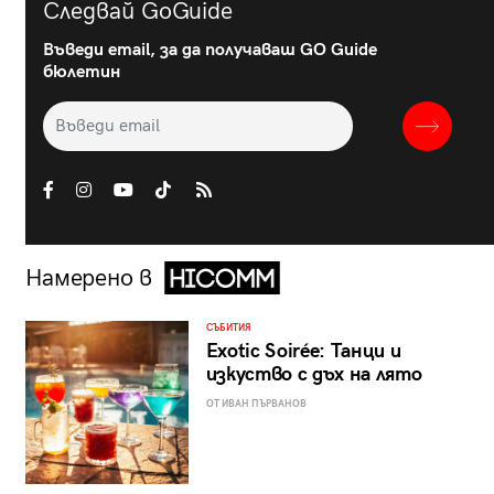
Следвай GoGuide
Въведи email, за да получаваш GO Guide
бюлетин
Намерено в
СЪБИТИЯ
Exotic Soirée: Танци и
изкуство с дъх на лято
ОТ ИВАН ПЪРВАНОВ