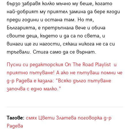
бързо забравя колко мъчно му беше, когато
най-добрият му приятел замина да бере ягоди
преди години и остана там. Но тя,
Българията, е претръпнала вече и обича
своите деца, където и да са по света, и
винаги ще ги нагости, сякаш никога не са си
тръгвали. Стига само да се върнат.
Пусни си редакторския On The Road Playlist и
приятно пътуване! А ако не пътуваш помни че
д-р Радева е казала: "Всяко дълго пътуване
започва с едно малко."
Тагове:
смях
Цвети Златева
поговорка
д-р
Радева