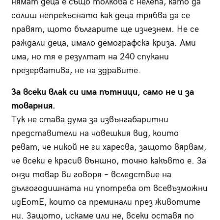
нямат деца е също толкова с нелепа, като да
солиш непрекъснато как деца трябва да се
правят, щото българите ще изчезнем. Не се
раждали деца, имало демографска криза. Ами
има, но тя е резултат на 240 спукани
презерватива, не на здравите.
За всеки влак си има пътници, само не и за
товарния.
Тук не става дума за извънгабаритни
представители на човешкия вид, които
реват, че никой не ги харесва, защото вярвам,
че всеки е красив външно, точно какъвто е. За
онзи товар ви говоря – вследствие на
дългогодишната ни употреба от всевъзможни
идЕотЕ, които са преминали през животите
ни. Защото, искаме или не, всеки оставя по