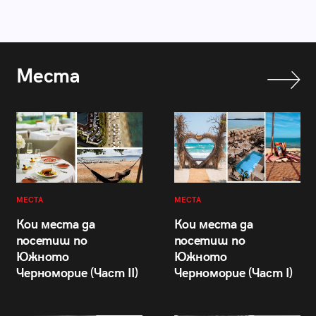
Места
МЕСТА
МЕСТА
Кои места да
Кои места да
посетиш по
посетиш по
Южното
Южното
Черноморие (Част II)
Черноморие (Част I)