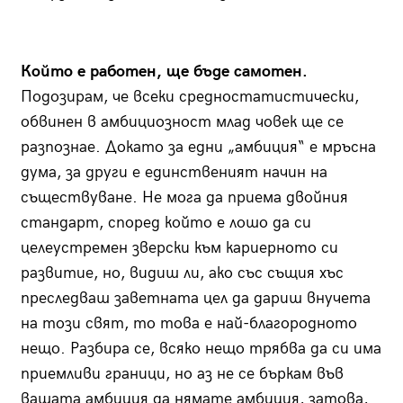
Който е работен, ще бъде самотен.
Подозирам, че всеки средностатистически,
обвинен в амбициозност млад човек ще се
разпознае. Докато за едни „амбиция“ е мръсна
дума, за други е единственият начин на
съществуване. Не мога да приема двойния
стандарт, според който е лошо да си
целеустремен зверски към кариерното си
развитие, но, видиш ли, ако със същия хъс
преследваш заветната цел да дариш внучета
на този свят, то това е най-благородното
нещо. Разбира се, всяко нещо трябва да си има
приемливи граници, но аз не се бъркам във
вашата амбиция да нямате амбиция, затова,