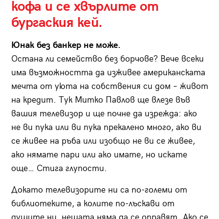
кофа и се хвърлите от
бургаския кей.
Юнак без банкер не може.
Остана ли семейство без борчове? Вече всеки
има възможността да изживее американската
мечта от уюта на собствения си дом – живот
на кредит. Тук Митко Павлов ще влезе във
вашия телевизор и ще почне да изрежда: ако
не ви пука или ви пука прекалено много, ако ви
се живее на ръба или изобщо не ви се живее,
ако нямате пари или ако имате, но искате
още… Стига глупости.
Докато телевизорите ни са по-големи от
библиотеките, а колите по-лъскави от
душите ни, нещата няма да се оправят. Ако се