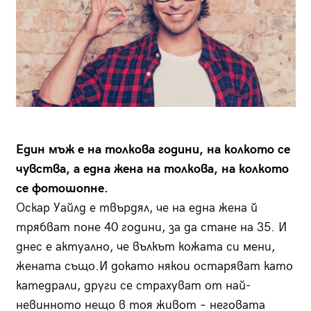
Един мъж е на толкова години, на колкото се
чувства, а една жена на толкова, на колкото
се фотошопне.
Оскар Уайлд е твърдял, че на една жена й
трябват поне 40 години, за да стане на 35. И
днес е актуално, че вълкът кожата си мени,
жената също.И докато някои остаряват като
катедрали, други се страхуват от най-
невинното нещо в тоя живот – неговата