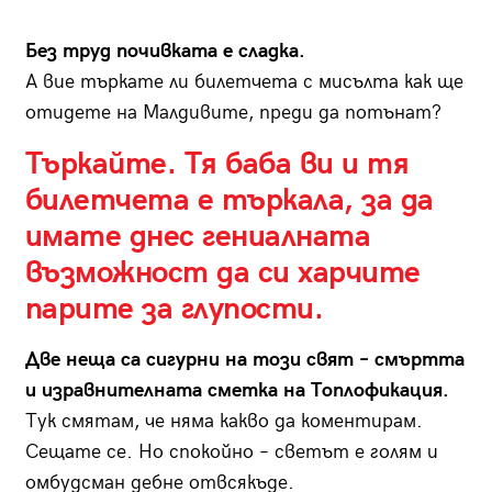
Без труд почивката е сладка.
А вие търкате ли билетчета с мисълта как ще
отидете на Малдивите, преди да потънат?
Търкайте. Тя баба ви и тя
билетчета е търкала, за да
имате днес гениалната
възможност да си харчите
парите за глупости.
Две неща са сигурни на този свят – смъртта
и изравнителната сметка на Топлофикация.
Тук смятам, че няма какво да коментирам.
Сещате се. Но спокойно – светът е голям и
омбудсман дебне отвсякъде.