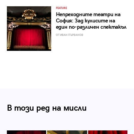
FEATURE
Непреходните театри на
София: Зад кулисите на
един по-различен спектакъл
ОТ ИВАН ПЪРВАНОВ
В този ред на мисли