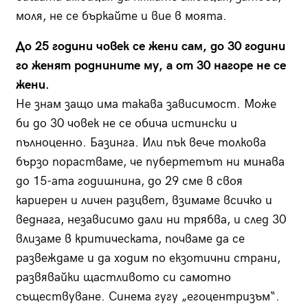
моля, не се бъркайте и вие в моята.
До 25 години човек се жени сам, до 30 години
го женят роднините му, а от 30 нагоре не се
жени.
Не знам защо има такава зависимост. Може
би до 30 човек не се обича истински и
пълноценно. Базинга. Или пък вече толкова
бързо порастваме, че пубертетът ни минава
до 15-ата годишнина, до 29 сме в своя
кариерен и личен разцвет, взимаме всичко и
веднага, независимо дали ни трябва, и след 30
влизаме в критическата, почваме да се
развеждаме и да ходим по екзотични страни,
развявайки щастливото си самотно
съществуване. Синема гугу „егоцентризъм“.