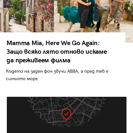
Mamma Mia, Here We Go Again:
Защо всяко лято отново искаме
да преживеем филма
Където на заден фон звучи ABBA, а пред теб е
синьото море