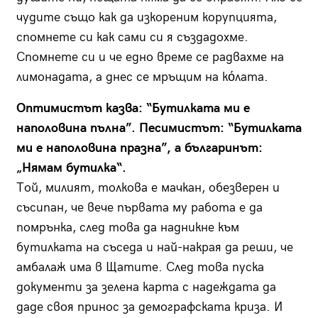
чудите също как да изкореним корупцията,
спомнете си как сами си я създадохме.
Спомнете си и че едно време се радвахме на
лимонадата, а днес се мръщим на кόлата.
Оптимистът казва: “Бутилката ми е
наполовина пълна”. Песимистът: “Бутилката
ми е наполовина празна”, а българинът:
„Нямам бутилка“.
Той, милият, толкова е мачкан, обезверен и
съсипан, че вече първата му работа е да
помрънка, след това да надникне към
бутилката на съседа и най-накрая да реши, че
амбалаж има в Щатите. След това пуска
документи за зелена карта с надеждата да
даде своя принос за демографската криза. И