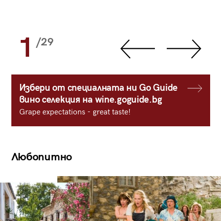
1
/29
Избери от специалната ни Go Guide
вино селекция на wine.goguide.bg
Grape expectations - great taste!
Любопитно