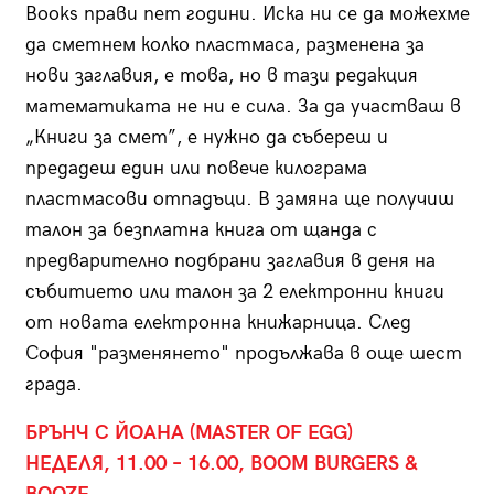
Books прави пет години. Иска ни се да можехме
да сметнем колко пластмаса, разменена за
нови заглавия, е това, но в тази редакция
математиката не ни е сила. За да участваш в
„Книги за смет”, е нужно да събереш и
предадеш един или повече килограма
пластмасови отпадъци. В замяна ще получиш
талон за безплатна книга от щанда с
предварително подбрани заглавия в деня на
събитието или талон за 2 електронни книги
от новата електронна книжарница. След
София "разменянето" продължава в още шест
града.
БРЪНЧ С ЙОАНА (MASTER OF EGG)
НЕДЕЛЯ, 11.00 – 16.00, BOOM BURGERS &