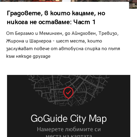
Градовете, в които кацаме, но
никога не оставаме: Част 1
От Бергамо и Меминген, до Айндховен, Тревизо,
Жирона и Шарлероа - шест места, които
заслужават повече от автобусна спирка по пътя
към някъде другаде