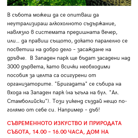
В събота можеш да се опитваш да
неутрализираш алкохолното съдържание,
навлязло в системата предишната вечер,
или… да правиш същото, докато паралелно се
посветиш на добро дело – засаждане на
дръвче. В Западен парк ще бъдат засадени над
3000 дървета, като всички необходими
пособия за целта са осигурени от
организаторите. "Бригадата" се събира на
входа на Западен парк (на ъгъла на бул. "Ал.
Стамболийски"). Този уикенд създай нещо по-
голямо от себе си. Например – дъб!
СЪВРЕМЕННОТО ИЗКУСТВО И ПРИРОДАТА
СЪБОТА, 14.00 – 16.00 ЧАСА, ДОМ НА