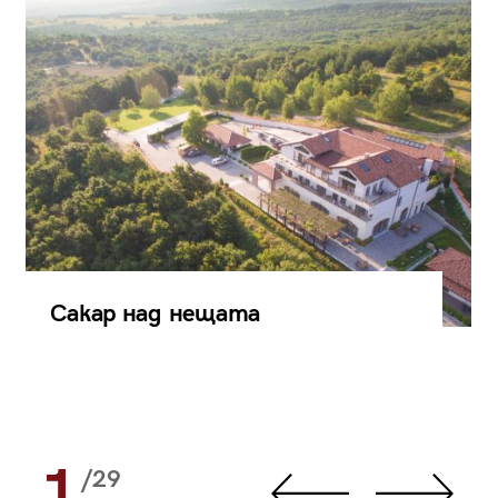
Сакар над нещата
1
/29