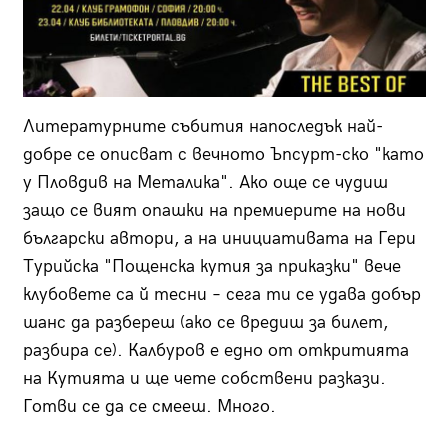
Литературните събития напоследък най-
добре се описват с вечното Ъпсурт-ско "като
у Пловдив на Металика". Ако още се чудиш
защо се вият опашки на премиерите на нови
български автори, а на инициативата на Гери
Турийска "Пощенска кутия за приказки" вече
клубовете са й тесни – сега ти се удава добър
шанс да разбереш (ако се вредиш за билет,
разбира се). Калбуров е едно от откритията
на Кутията и ще чете собствени разкази.
Готви се да се смееш. Много.