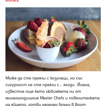
BOOZE
Може да сте преяли с козунаци, но със
сигурност не сте преяли с… ягоди. Йоана,
известна още като любимката ни от
миналогодишния Master Chefs и повелителката
на яйцето, готви неделен брънч в Boom