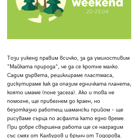
Този уикенд правим всичко, за да умилостивим
"Майката природа", че да се кротне малко.
Садим дървета, рециклираме пластмаса,
дискутираме как да опазим едничката планета,
която имаме (поне засега). Ако и това не
помогне, ще прибегнем до краен, но
безотказно работещ шамански прийом – ще
рисуваме сърца по асфалта като едно време.
При добре свършена работа ще се наградим
със смях от Калбуров и брънч от Тодорова.