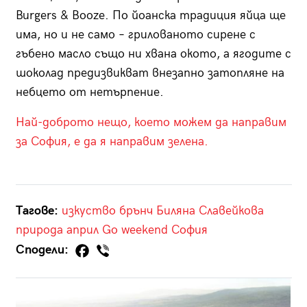
Burgers & Booze. По йоанска традиция яйца ще
има, но и не само – грилованото сирене с
гъбено масло също ни хвана окото, а ягодите с
шоколад предизвикват внезапно затопляне на
небцето от нетърпение.
Най-доброто нещо, което можем да направим
за София, е да я направим зелена.
Тагове:
изкуство
брънч
Биляна Славейкова
природа
април
Go weekend
София
Сподели: