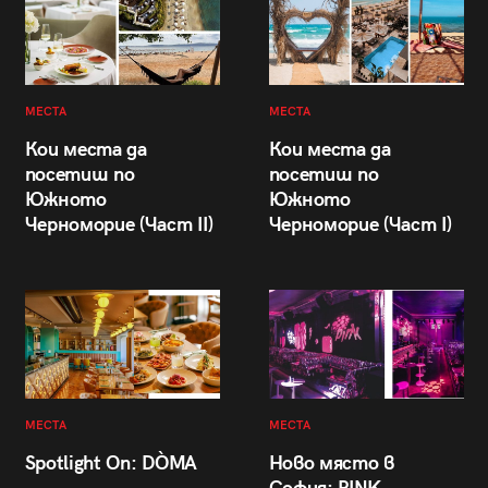
МЕСТА
МЕСТА
Кои места да
Кои места да
посетиш по
посетиш по
Южното
Южното
Черноморие (Част II)
Черноморие (Част I)
МЕСТА
МЕСТА
Spotlight On: DÒMA
Ново място в