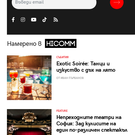
Намерено в
СЪБИТИЯ
Exotic Soirée: Танци и
изкуство с дъх на лято
ОТ ИВАН ПЪРВАНОВ
FEATURE
Непреходните театри на
София: Зад кулисите на
един по-различен спектакъл