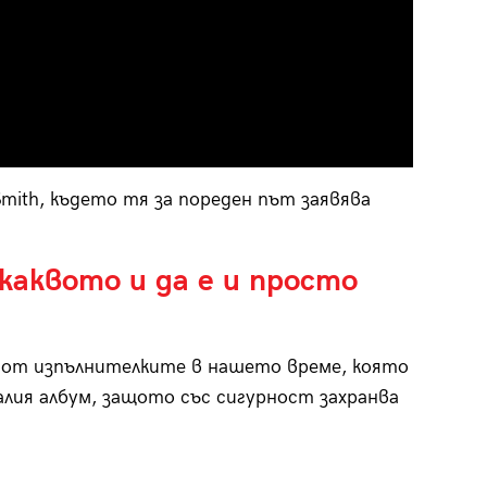
Smith, където тя за пореден път заявява
 каквото и да е и просто
а от изпълнителките в нашето време, която
налия албум, защото със сигурност захранва