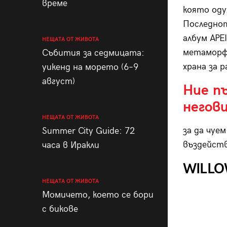
време
която оду
Последнот
албум APE
НЕЩАТА ОТ ЖИВОТА
метаморфо
Събития за седмицата:
храна за 
уикенд на морето (6–9
август)
Ние п
негов
НЕЩАТА ОТ ЖИВОТА
за да чуем
Summer City Guide: 72
въздейств
часа в Иракли
WILLOW 
НЕЩАТА ОТ ЖИВОТА
Момичето, което се бори
с бикове