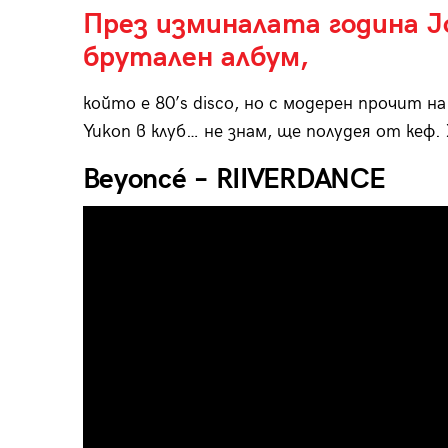
През изминалата година J
брутален албум,
който е 80’s disco, но с модерен прочит на
Yukon в клуб… не знам, ще полудея от кеф. 
Beyoncé – RIIVERDANCE