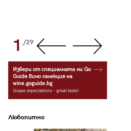
1
2
/29
/
Избери от специалната ни Go
Guide вино селекция на
wine.goguide.bg
Grape expectations - great taste!
Любопитно