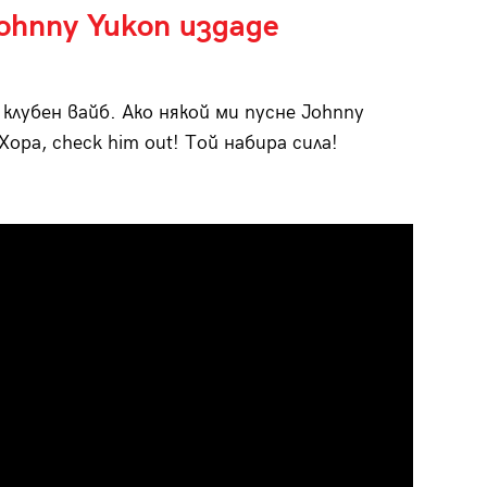
ohnny Yukon издаде
 клубен вайб. Ако някой ми пусне Johnny
Хора, check him out! Той набира сила!