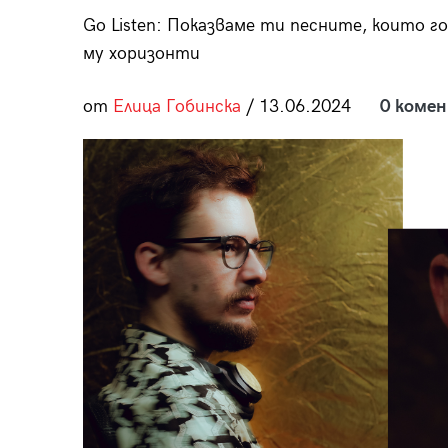
пания
Go Listen: Показваме ти песните, които 
му хоризонти
от
Елица Гобинска
/ 13.06.2024
0 коме
28
/29