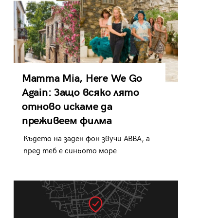
Mamma Mia, Here We Go
Again: Защо всяко лято
отново искаме да
преживеем филма
Където на заден фон звучи ABBA, а
пред теб е синьото море