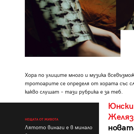
Хора по улиците много и музика всевъзмо
тротоарите се определя от хората със слу
какво слушат – тази рубрика е за теб.
Юнски
Желяз
НЕЩАТА ОТ ЖИВОТА
новата
Лятото винаги е в минало