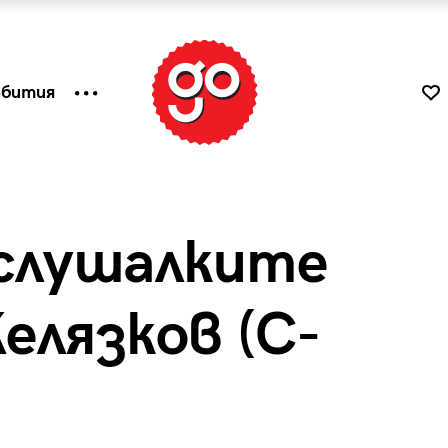
ъбития
слушалките
елязков (C-
к
Tender is the Wine – Какво
чаша
се пие на Лазурния бряг