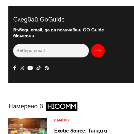
Следвай GoGuide
Въведи email, за да получаваш GO Guide
бюлетин
Намерено в
СЪБИТИЯ
Exotic Soirée: Танци и