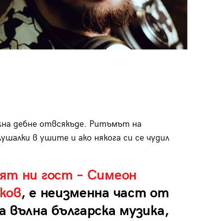
жна дебне отвсякъде. Ритъмът на
шалки в ушите и ако някога си се чудил
ят ни гост – Симеон
ков
, е неизменна част от
 вълна българска музика,