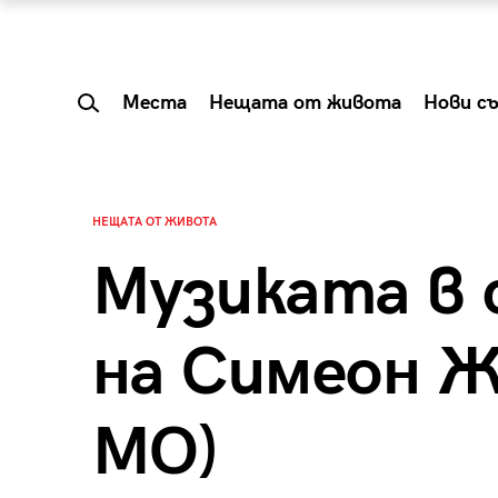
Места
Нещата от живота
Нови с
НЕЩАТА ОТ ЖИВОТА
Музиката в 
на Симеон Ж
MO)
 Shareable:
Summer Prelude: ка
лги вечери и
започва лятото в 