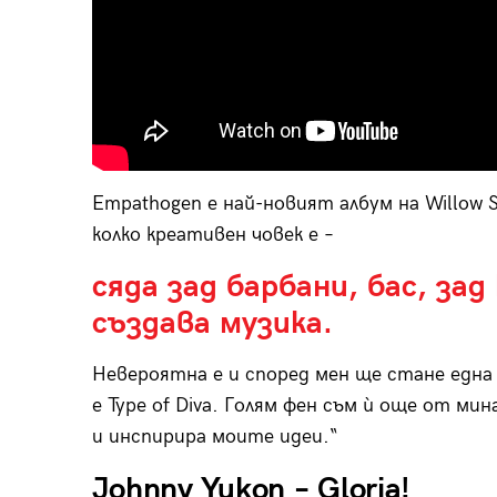
Еmpathogen е най-новият албум на Willow 
колко креативен човек е –
сяда зад барбани, бас, зад
създава музика.
Невероятна е и според мен ще стане едн
е Type of Diva. Голям фен съм ѝ още от ми
и инспирира моите идеи.“
Johnny Yukon – Gloria!