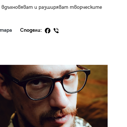
го вдъхновяват и разширяват творческите
нтара
Сподели:
29
/29