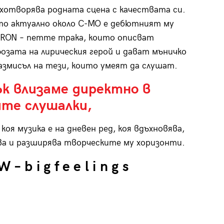
хотворява родната сцена с качествата си.
о актуално около C-MO е дебютният му
IRON – петте трака, които описват
зата на лирическия герой и дават мъничко
размисъл на тези, които умеят да слушат.
ък влизаме директно в
ите слушалки,
 коя музика е на дневен ред, коя вдъхновява,
а и разширява творческите му хоризонти.
– b i g f e e l i n g s