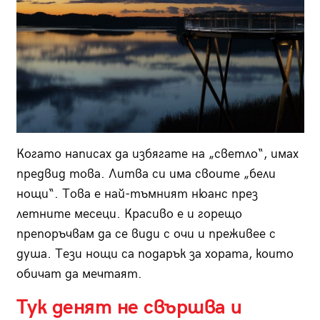
Когато написах да избягате на „светло“, имах
предвид това. Литва си има своите „бели
нощи“. Това е най-тъмният нюанс през
летните месеци. Красиво е и горещо
препоръчвам да се види с очи и преживее с
душа. Тези нощи са подарък за хората, които
обичат да мечтаят.
Тук денят не свършва и