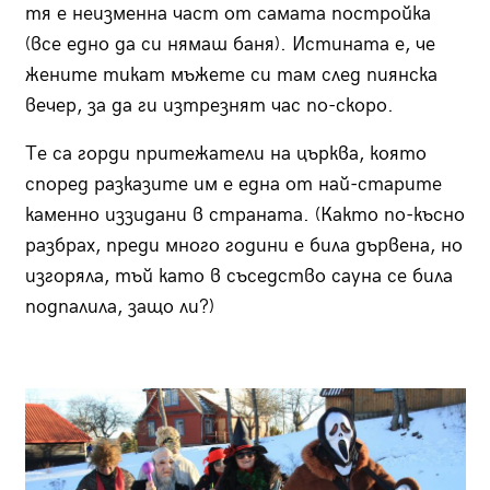
тя е неизменна част от самата постройка
(все едно да си нямаш баня). Истината е, че
жените тикат мъжете си там след пиянска
вечер, за да ги изтрезнят час по-скоро.
Те са горди притежатели на църква, която
според разказите им е една от най-старите
каменно иззидани в страната. (Както по-късно
разбрах, преди много години е била дървена, но
изгоряла, тъй като в съседство сауна се била
подпалила, защо ли?)