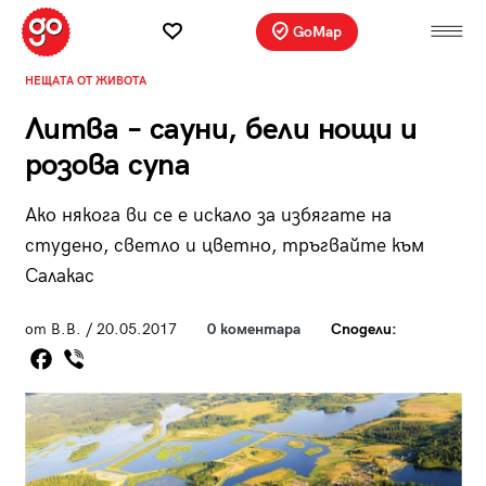
GoMap
НЕЩАТА ОТ ЖИВОТА
Литва – сауни, бели нощи и
розова супа
Ако някога ви се е искало за избягате на
студено, светло и цветно, тръгвайте към
Салакас
от В.В. / 20.05.2017
0 коментара
Сподели: