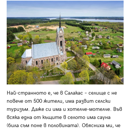
Най-странното е, че в Салакас – селище с не
повече от 500 жители, има развит селски
туризъм. Даже си има и хотелче-мотелче. Във
всяка една от къщите в селото има сауна
(била съм поне в половината). Обясниха ми, че