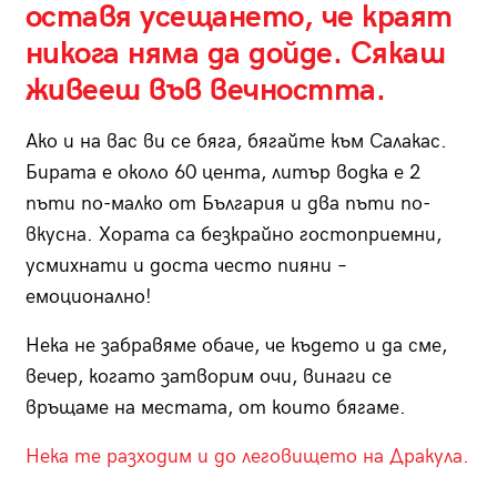
оставя усещането, че краят
никога няма да дойде. Сякаш
живееш във вечността.
Ако и на вас ви се бяга, бягайте към Салакас.
Бирата е около 60 цента, литър водка е 2
пъти по-малко от България и два пъти по-
вкусна. Хората са безкрайно гостоприемни,
усмихнати и доста често пияни –
емоционално!
Нека не забравяме обаче, че където и да сме,
вечер, когато затворим очи, винаги се
връщаме на местата, от които бягаме.
Нека те разходим и до леговището на Дракула.