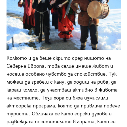
Колкото и да беше скрито сред нищото на
Северна Европа, това селце имаше живот и
носеше особено чувство за спокойствие. Тук
можеш да гребеш с кану, да ходиш на риба, да
караш колело, да участваш активно в живота
на местните. Тези хора си бяха измислили
актъорска програма, която да привлича повече
туристи. Обличаха се като горски духове и
развеждаха посетителите в гората, като ги