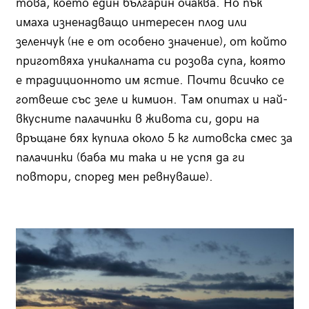
това, което един българин очаква. Но пък
имаха изненадващо интересен плод или
зеленчук (не е от особено значение), от който
приготвяха уникалната си розова супа, която
е традиционното им ястие. Почти всичко се
готвеше със зеле и кимион. Там опитах и най-
вкусните палачинки в живота си, дори на
връщане бях купила около 5 кг литовска смес за
палачинки (баба ми така и не успя да ги
повтори, според мен ревнуваше).