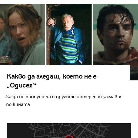
Какво да гледаш, което не е
„Одисея“
За да не пропуснеш и другите интересни заглавия
по кината