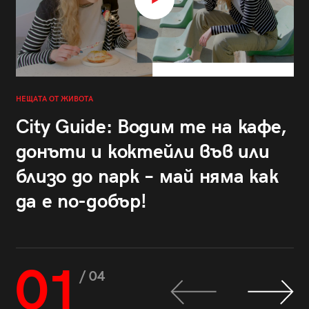
НЕЩАТА ОТ ЖИВОТА
City Guide: Водим те на кафе,
донъти и коктейли във или
близо до парк – май няма как
да е по-добър!
01
/ 04