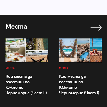
Места
МЕСТА
МЕСТА
Кои места да
Кои места да
посетиш по
посетиш по
Южното
Южното
Черноморие (Част II)
Черноморие (Част I)