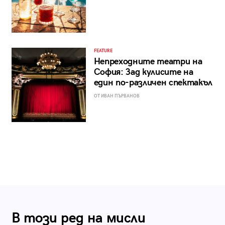
FEATURE
Непреходните театри на
София: Зад кулисите на
един по-различен спектакъл
ОТ ИВАН ПЪРВАНОВ
В този ред на мисли