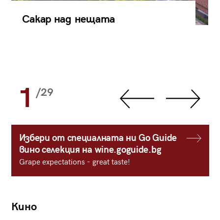
Сакар над нещата
1
/29
Избери от специалната ни Go Guide
вино селекция на wine.goguide.bg
Grape expectations - great taste!
Кино