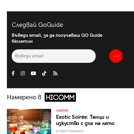
Следвай GoGuide
Въведи email, за да получаваш GO Guide
бюлетин
Намерено в
СЪБИТИЯ
Exotic Soirée: Танци и
изкуство с дъх на лято
ОТ ИВАН ПЪРВАНОВ