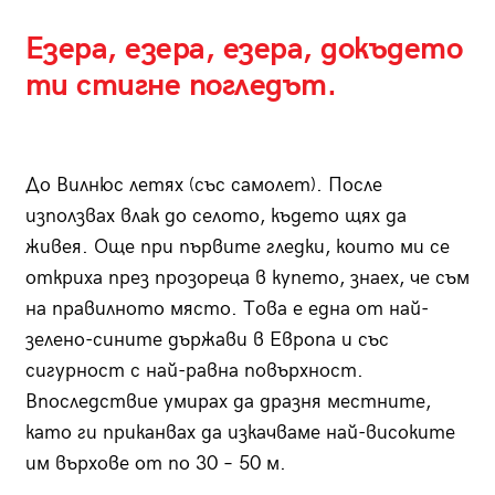
Езера, езера, езера, докъдето
ти стигне погледът.
До Вилнюс летях (със самолет). После
използвах влак до селото, където щях да
живея. Още при първите гледки, които ми се
откриха през прозореца в купето, знаех, че съм
на правилното място. Това е една от най-
зелено-сините държави в Европа и със
сигурност с най-равна повърхност.
Впоследствие умирах да дразня местните,
като ги приканвах да изкачваме най-високите
им върхове от по 30 – 50 м.