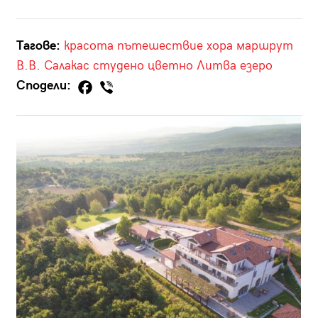
Тагове:
красота
пътешествие
хора
маршрут
В.В.
Салакас
студено
цветно
Литва
езеро
Сподели: