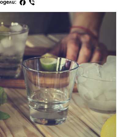
одели:
29
/29