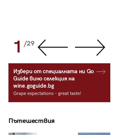
1
2
/29
/
Избери от специалната ни Go
Guide вино селекция на
wine.goguide.bg
Grape expectations - great taste!
Пътешествия