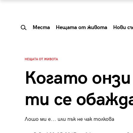
Места
Нещата от живота
Нови с
НЕЩАТА ОТ ЖИВОТА
Когато онзи 
ти се обажд
Лошо ми е... или пък не чак толкова
 Shareable:
Summer Prelude: ка
лги вечери и
започва лятото в 