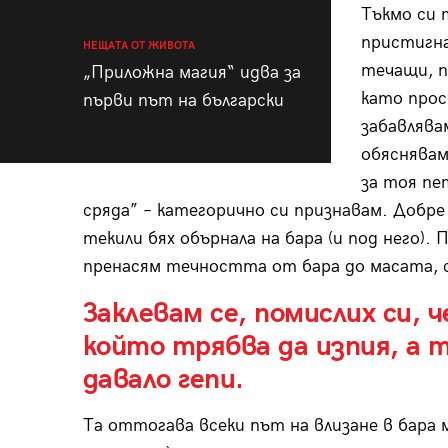
Тъкмо си 
пристигна
НЕЩАТА ОТ ЖИВОТА
течащи, п
„Приложна магия“ идва за
като прос
първи път на български
забавлява
обяснявам
за тоя пе
сряда” – категорично си признавам. Добре
текили бях обърнала на бара (и под него).
пренасям течността от бара до масата, с
Заклевам се, помислих си, 
който трябва да изпия, а
давало гепи.
Та оттогава всеки път на влизане в бара м