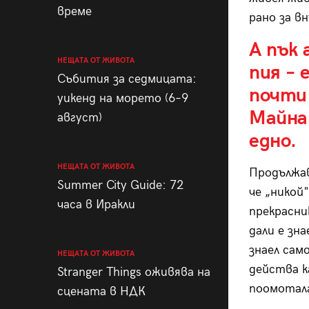
време
рано за вн
А пък 
НЕЩАТА ОТ ЖИВОТА
пия – 
Събития за седмицата:
почти 
уикенд на морето (6–9
Майна
август)
едно.
НЕЩАТА ОТ ЖИВОТА
Продължав
Summer City Guide: 72
че „никой"
часа в Иракли
прекрасни
дали е зн
знаел само
НЕЩАТА ОТ ЖИВОТА
действа к
Stranger Things оживява на
поомотал
сцената в НДК