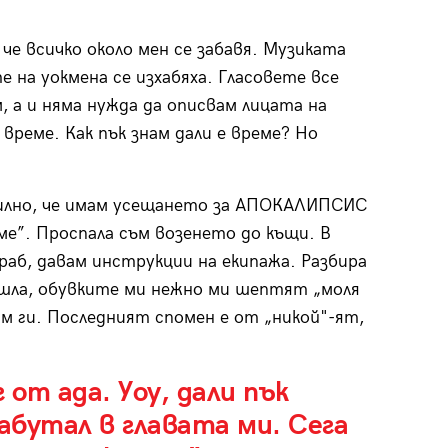
че всичко около мен се забавя. Музиката
 на уокмена се изхабяха. Гласовете все
, а и няма нужда да описвам лицата на
 време. Как пък знам дали е време? Но
илно, че имам усещането за АПОКАЛИПСИС
ме”. Проспала съм возенето до къщи. В
ораб, давам инструкции на екипажа. Разбира
ошла, обувките ми нежно ми шептят „моля
м ги. Последният спомен е от „никой"-ят,
от ада. Уоу, дали пък
абутал в главата ми. Сега