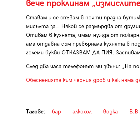
вече проклинам „измислител
Ставам и се спъвам в почти празна бутилк
мисълта за… Някой се размърдва от другия
Отивам в кухнята, имам нужда от пожарна
ама отдавна съм превърнала кухнята в под
големи букви ОТКАЗВАМ ДА ПИЯ. Заспивам
След два часа телефонът ми звъни: „На по 
Обесненията към черния дроб и как няма д
Тагове:
бар
алкохол
водка
В.В.