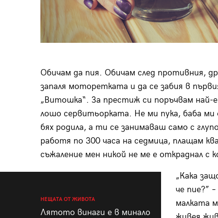
Обичам да пия. Обичам след противния, д
запаля моторетката и да се забия в първия
„Витошка“. За престиж си поръчвам най-ев
лошо сервитьорката. Не ми пука, баба ми
бях родила, а ти се занимаваш само с глупо
работя по 300 часа на седмица, плащам кв
съжаление мен никой не ме е откраднал с ко
„Кака защ
че пие?” 
НЕЩАТА ОТ ЖИВОТА
малката м
Лятото винаги е в минало
живея жив