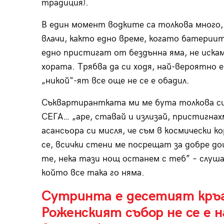
традиция).
В един момент водките са толкова много, 
влачи, както едно време, когато батериите
едно пристигат от бездънна яма, не искам
хората. Трябва да си ходя, най-вероятно е
„никой"-ят все още не се е обадил.
Съквартирантката ми ме бута толкова с
СЕГА… „аре, ставай и излизай, пристигнах
асансьора си мисля, че съм в космически к
се, всички стени ме посрещат за добре д
те, нека тази нощ останем с теб” – слуша
който все така го няма.
Сутринта е десетият кръг 
Роженският събор не се е н