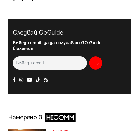
Следвай GoGuide
Въведи email, за да получаваш GO Guide
бюлетин
Намерено в