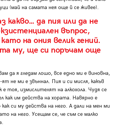
уци (май на самата нея още й се живее).
аз какво… да пия или да не
екзистенциален въпрос,
като на ония велик гений.
та му, ще си поръчам още
ам да я гледам лошо, все едно ми е виновна,
-ят не ми е звъннал. Пия и си мисля, какъв
к е тоя, измислителят на алкохола. Чудя се
аел как им действа на хората. Навярно е
 как си му действа на него. А дали на мен ми
ато на него. Усещам се, че съм се малко
а.