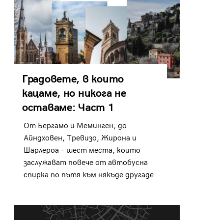
Градовете, в които
кацаме, но никога не
оставаме: Част 1
От Бергамо и Меминген, до
Айндховен, Тревизо, Жирона и
Шарлероа - шест места, които
заслужават повече от автобусна
спирка по пътя към някъде другаде