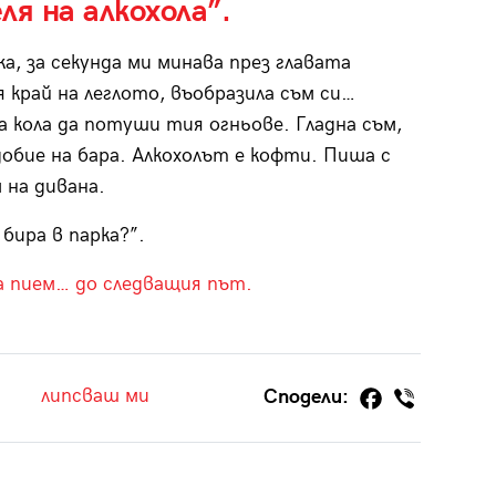
я на алкохола”.
а, за секунда ми минава през главата
 край на леглото, въобразила съм си…
 кола да потуши тия огньове. Гладна съм,
обие на бара. Алкохолът е кофти. Пиша с
 на дивана.
бира в парка?”.
а пием… до следващия път.
липсваш ми
Сподели: