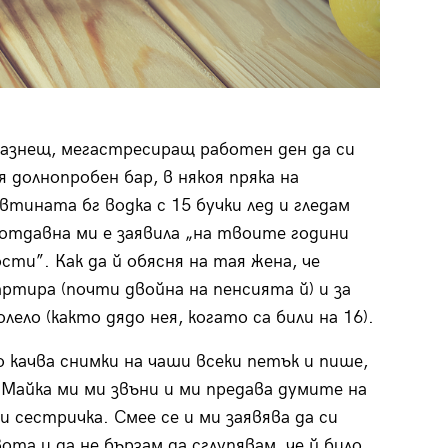
разнещ, мегастресиращ работен ден да си
 долнопробен бар, в някоя пряка на
тината бг водка с 15 бучки лед и гледам
 отдавна ми е заявила „на твоите години
сти”. Как да й обясня на тая жена, че
артира (почти двойна на пенсията й) и за
лело (както дядо нея, когато са били на 16).
о качва снимки на чаши всеки петък и пише,
– Майка ми ми звъни и ми предава думите на
и сестричка. Смее се и ми заявява да си
ота и да не бързам да сглупявам, че й било