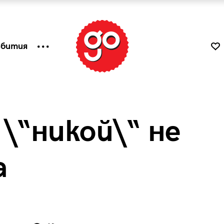
ъбития
\“никой\“ не
а
к
Tender is the Wine – Какво
чаша
се пие на Лазурния бряг