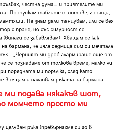
тръгвах, честна дума… и приятелите ми
ха. Пропускам таблите с шотове, горящи,
ламтящи. Не знам дали танцувам, или се вея
тор с пране, но със сигурност се
м (винаги се забавлявам). Хващам се как
 на бармана, че цяла седмица съм си мечтала
тък… „Черният ми дроб алармираше още от
 че се познаваме от толкова време, малко ли
 При поредната ми поръчка, след като
е връщам и налапвам ръката на бармана.
че ми подава някакъв шот,
 то момчето просто ми
у целувам ръка (превърнахме си го в