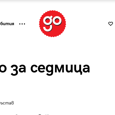
ъбития
о за седмица
 състав
к
Tender is the Wine – Какво
чаша
се пие на Лазурния бряг