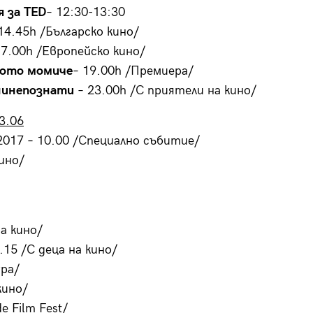
 за TED
– 12:30-13:30
14.45h /Българско кино/
17.00h /Европейско кино/
ото момиче
– 19.00h /Премиера/
ни
непознати
– 23.00h /С приятели на кино/
3.06
2017 – 10.00 /Специално събитие/
ино/
на кино/
.15 /С деца на кино/
ура/
кино/
de Film Fest/