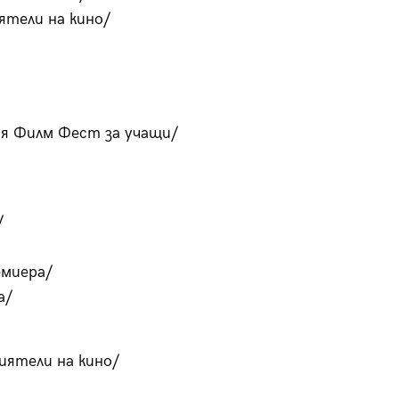
ятели на кино/
ия Филм Фест за учащи/
/
емиера/
а/
иятели на кино/