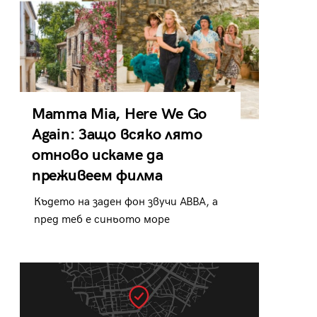
Mamma Mia, Here We Go
Again: Защо всяко лято
отново искаме да
преживеем филма
Където на заден фон звучи ABBA, а
пред теб е синьото море