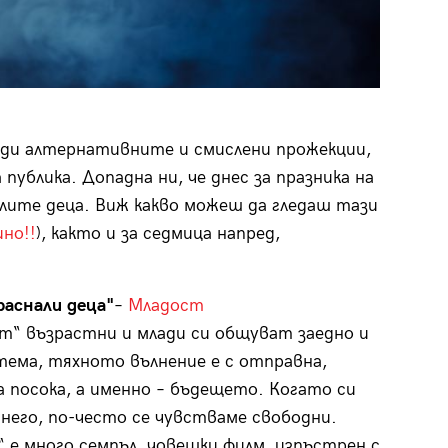
ради алтернативните и смислени прожекции,
ублика. Допадна ни, че днес за празника на
алите деца. Виж какво можеш да гледаш тази
но!!
), както и за седмица напред,
раснали деца"
–
Младост
т“ възрастни и млади си общуват заедно и
ема, тяхното вълнение е с отправна,
 посока, а именно – бъдещето. Когато си
 него, по-често се чувстваме свободни.
 е много семпъл, човешки филм, изпъстрен с