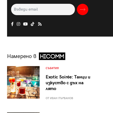
Намерено в
СЪБИТИЯ
Exotic Soirée: Танци и
изкуство с дъх на
лято
ОТ ИВАН ПЪРВАНОВ