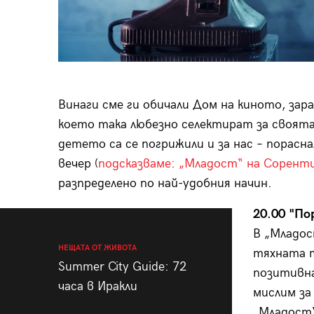
Винаги сме ги обичали Дом на киното, за
което така любезно селектират за своята п
детето са се погрижили и за нас – порасн
вечер (
подсказваме: „Младост“ на Соренти
разпределено по най-удобния начин.
20.00 "По
В „Младос
НЕЩАТА ОТ ЖИВОТА
тяхната т
Summer City Guide: 72
позитивна
часа в Иракли
мислим за
„Младост“