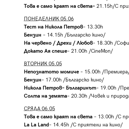
Това е само краят на света
–
21.15h/С при
ПОНЕДЕЛНИК 05.06
T
ест на Никола Петров
– 13.30h
Бензин
– 14.15h /Българско кино/
На червено / Дрехи / Любов
– 18.30h /Соф
Докато Ая спеше
– 21.00h /CineMon/
ВТОРНИК 05.05
Непознатото момиче
– 15.00h /Премиера
Бензин
– 17.00h /Българско кино/
Никола Петров
– Българинът
– 19.00h /Пр
Солта на земята
– 20.30h /Човек и природ
СРЯДА 06.05
Това е само краят на света
– 13.00h /С пр
La La Land
– 14.45h /С приятели на кино/