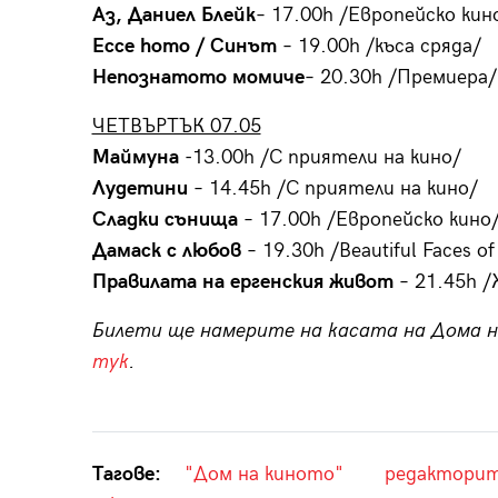
Аз, Даниел Блейк
– 17.00h /Европейско кин
Ecce homo / Синът
– 19.00h /къса сряда/
Непознатото момиче
– 20.30h /Премиера/
ЧЕТВЪРТЪК 07.05
Маймуна
-13.00h /С приятели на кино/
Лудетини
– 14.45h /С приятели на кино/
Сладки сънища
– 17.00h /Европейско кино
Дамаск с любов
– 19.30h /Beautiful Faces of 
Правилата на ергенския живот
– 21.45h 
Билети ще намерите на касата на Дома на
тук
.
Тагове:
"Дом на киното"
редактори