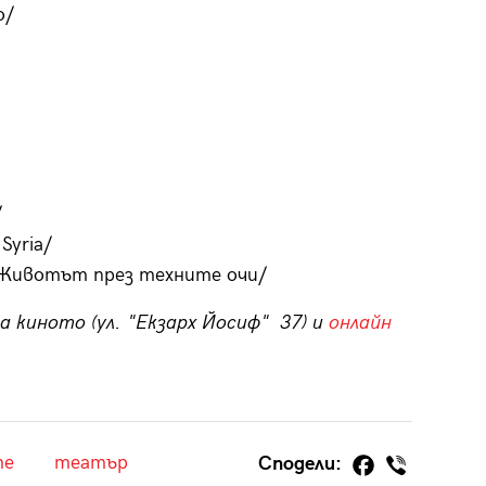
о/
/
Syria/
/Животът през техните очи/
 киното (ул. "Екзарх Йосиф" 37) и
онлайн
те
театър
Сподели: