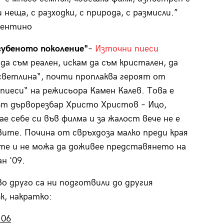
неща, с разходки, с природа, с размисли.”
рентино
губеното поколение"
–
Източни пиеси
да съм реален, искам да съм кристален, да
светлина“, почти проплаква героят от
пиеси“ на режисьора Камен Калев. Това е
т дърворезбар Христо Христов – Ицо,
ае себе си във филма и за жалост вече не е
ите. Почина от свръхдоза малко преди края
те и не можа да доживее представянето на
н '09.
во друго са ни подготвили до другия
, накратко:
.06