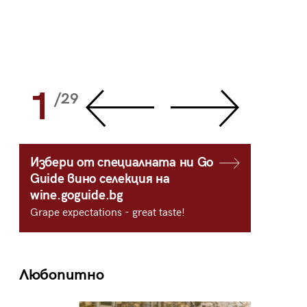
1
2
/29
/
Избери от специалната ни Go
Guide вино селекция на
wine.goguide.bg
Grape expectations - great taste!
Любопитно