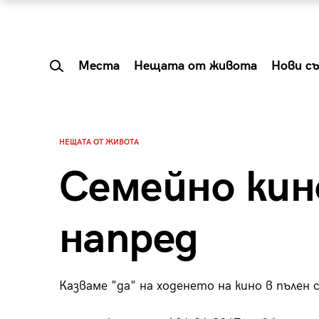
Места
Нещата от живота
Нови с
НЕЩАТА ОТ ЖИВОТА
Семейно кин
напред
Казваме "да" на ходенето на кино в пълен
 Shareable:
Summer Prelude: ка
лги вечери и
започва лятото в 