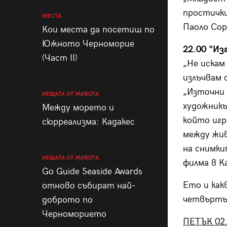
простички 
МЕСТА
Паоло Со
Кои места да посетиш по
Южното Черноморие
22.00 "Из
(Част II)
„Не искам 
излъчвам 
„Източни 
НЕЩАТА ОТ ЖИВОТА
художникъ
Между морето и
който игр
сюрреализма: Кадакес
между жив
на снимки
НЕЩАТА ОТ ЖИВОТА
филма в Ка
Go Guide Seaside Awards
Ето и как
отново събират най-
четвъртък
доброто по
Черноморието
ПЕТЪК 02