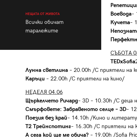
Репетиция
Воевода
– 
НЕЩАТА ОТ ЖИВОТА
Всички обичат
Кучета
– 
таралежите
Непознат
Перфект
СЪБОТА 0
TEDxSofia
Лунна
светлина
– 20.00h /С приятели на к
Каръци
– 22.00h /С приятели на кино/
НЕДЕЛЯ 04.06
Щъркелчето Ричард
– 3D – 10.30h /С деца 
Смърфовете: Забравеното селце – 3D
– 12
Поезия без край
– 14.10h /Кино и литерат
Т2 Трейнспотинг
– 16.30h /С приятели на 
А сега кой ще ме обича?
– 19.00h /Sofia Pri