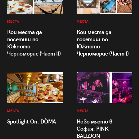
МЕСТА
МЕСТА
Кои места да
Кои места да
посетиш по
посетиш по
Южното
Южното
Черноморие (Част II)
Черноморие (Част I)
МЕСТА
МЕСТА
Spotlight On: DÒMA
Ново място в
София: PINK
BALLOON