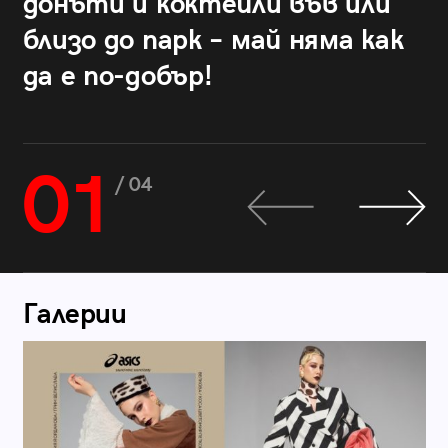
донъти и коктейли във или
близо до парк – май няма как
да е по-добър!
01
/ 04
Галерии