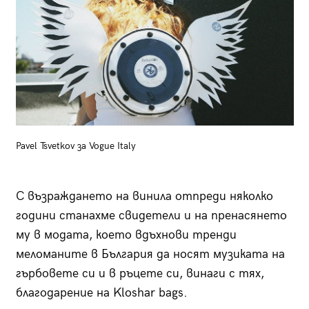
Pavel Tsvetkov за Vogue Italy
С възраждането на винила отпреди няколко
години станахме свидетели и на пренасянето
му в модата, което вдъхнови тренди
меломаните в България да носят музиката на
гърбовете си и в ръцете си, винаги с тях,
благодарение на Kloshar bags.