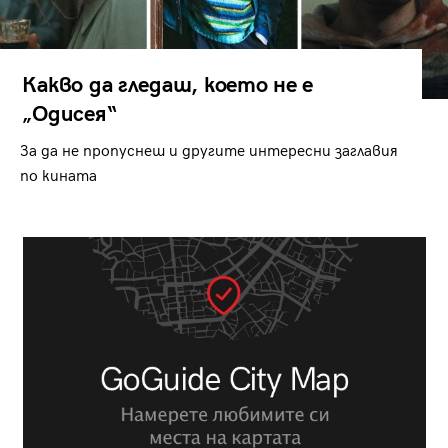
Какво да гледаш, което не е
„Одисея“
За да не пропуснеш и другите интересни заглавия
по кината