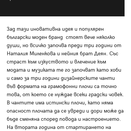
Зад тази иновативна идея и популярен
български моден бранд стоят вечe няколко
души, но всичко започва преди три години от
Наталия Миленкова и нейния брат Деян. Със
страст към изкуството и влечение към
модата и музиката те го започват като хоби
и само за три години дизайнерските чанти
във формата на грамофонни плочи са точно
това, от което се нуждае всеки градски човек.
В чантите има истински плочи, като няма
опасност плочата да се увреди и дори може да
бъде сменяна според повода и настроението.
На втората година от стартирането на