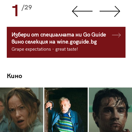
1
/29
Избери от специалната ни Go Guide
вино селекция на wine.goguide.bg
Grape expectations - great taste!
Кино