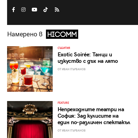
Намерено в
СЪБИТИЯ
Exotic Soirée: Танци и
изкуство с дъх на лято
ОТ ИВАН ПЪРВАНОВ
FEATURE
Непреходните театри на
София: Зад кулисите на
един по-различен спектакъл
ОТ ИВАН ПЪРВАНОВ