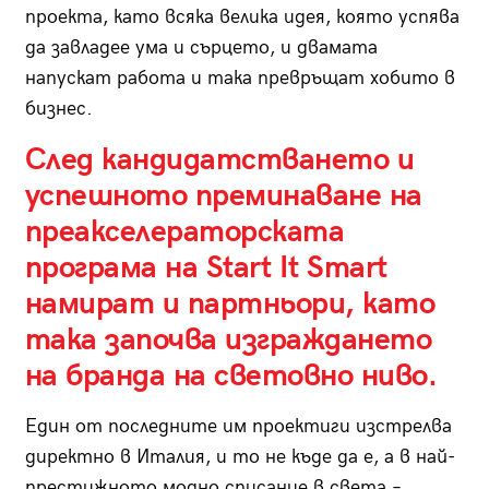
проекта, като всяка велика идея, която успява
да завладее ума и сърцето, и двамата
напускат работа и така превръщат хобито в
бизнес.
След кандидатстването и
успешното преминаване на
преакселераторската
програма на Start It Smart
намират и партньори, като
така започва изграждането
на бранда на световно ниво.
Eдин от последните им проектиги изстрелва
директно в Италия, и то не къде да е, а в най-
престижното модно списание в света –