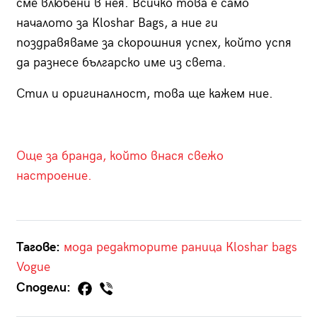
сме влюбени в нея. Всичко това е само
началото за Кloshar Bags, а ние ги
поздравяваме за скорошния успех, който успя
да разнесе българско име из света.
Стил и оригиналност, това ще кажем ние.
Още за бранда, който внася свежо
настроение.
Тагове:
мода
редакторите
раница
Кloshar bags
Vogue
Сподели: