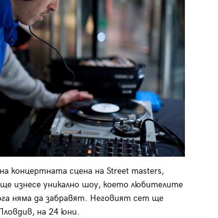
а концертната сцена на Street masters,
s ще изнесе уникално шоу, което любителите
ога няма да забравят. Неговият сет ще
Пловдив, на 24 юни.