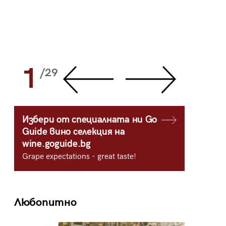
1
2
/29
/
Избери от специалната ни Go
Guide вино селекция на
wine.goguide.bg
Grape expectations - great taste!
Любопитно