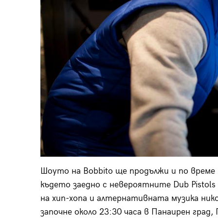
Шоуто на Bobbito ще продължи и по време н
където заедно с невероятните Dub Pistol
на хип-хопа и алтернативната музика ник
започне около 23:30 часа в Панаирен град, 