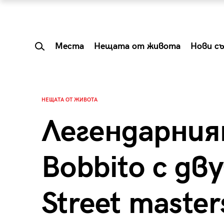
Места
Нещата от живота
Нови с
НЕЩАТА ОТ ЖИВОТА
Легендарния
Bobbito с дв
Street master
 Shareable:
Summer Prelude: ка
лги вечери и
започва лятото в 