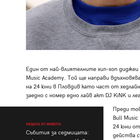
Един от най-влиятелните хип-хоп диджеи Bo
Music Academy. Той ще направи вдъхновява
на 24 юни в Пловдив като част от хедлай
заедно с номер едно лайв акт DJ KiNK и ле
Преди тов
Bull Musi
НЕЩАТА ОТ ЖИВОТА
24 юни от
Събития за седмицата:
действа с