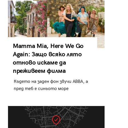
Mamma Mia, Here We Go
Again: Защо всяко лято
отново искаме да
преживеем филма
Където на заден фон звучи ABBA, а
пред теб е синьото море