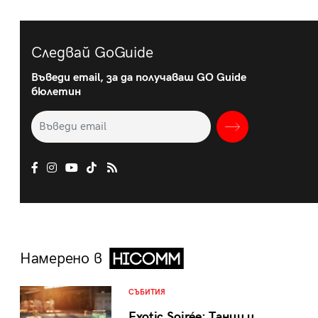
Следвай GoGuide
Въведи email, за да получаваш GO Guide
бюлетин
Намерено в
СЪБИТИЯ
Exotic Soirée: Танци и