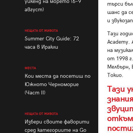
уикенд на морето (6–9
търси бъл
август)
шанс да с
и звукоза
НЕЩАТА ОТ ЖИВОТА
Тази годин
Summer City Guide: 72
Academy. 
часа в Иракли
на музика
от 1998 г
Мелбърн, 
МЕСТА
Токио.
Кои места да посетиш по
Южното Черноморие
Тази у
(Част II)
знани
звуци
НЕЩАТА ОТ ЖИВОТА
откъм
Избери своите фаворити
пости
сред категориите на Go