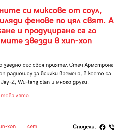
лните си миксове от соул,
хиляди фенове по цял свят. А
ане и продуциране са го
емите звезди в хип-хоп
о заедно със своя приятел Стеч Армстронг
оп радиошоу за всички времена, в което са
Jay-Z, Wu-tang clan и много други.
 това лято.
ип-хоп
сет
Сподели: