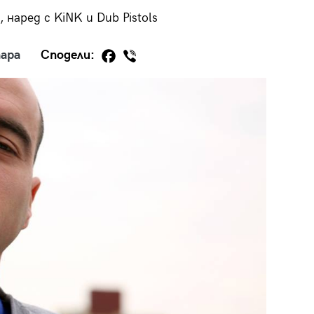
наред с KiNK и Dub Pistols
ара
Сподели:
29
/29