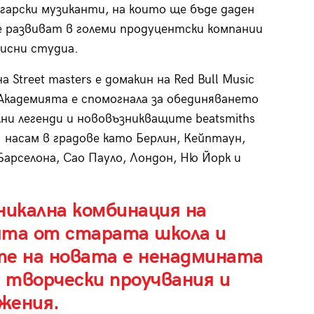
гарски музиканти, на които ще бъде даден
е развиват в големи продуцентски компании
писни студиа.
а Street masters е домакин на Red Bull Music
Академията е спомогнала за обединяването
лни легенди и нововъзникващите beatsmiths
. насам в градове като Берлин, Кейптаун,
Барселона, Сао Пауло, Лондон, Ню Йорк и
никална комбинация на
ята от старата школа и
те на новата е ненадмината
 творчески проучвания и
жения.