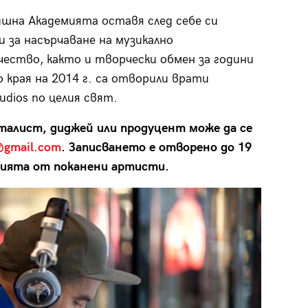
ишна Академията оставя след себе си
 за насърчаване на музикално
ество, както и творчески обмен за години
о края на 2014 г. са отворили врати
udios по целия свят.
талист, диджей или продуцент може да се
@gmail.com
. Записването е отворено до 19
кцията от поканени артисти.