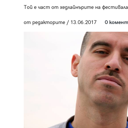
пания
Той е част от хедлайнърите на фестивала, 
от редакторите / 13.06.2017
0 комент
28
/29