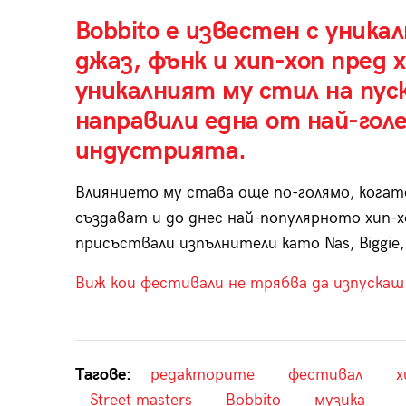
Bobbito е известен с уника
джаз, фънк и хип-хоп пред 
уникалният му стил на пуск
направили една от най-гол
индустрията.
Влиянието му става още по-голямо, когат
създават и до днес най-популярното хип-х
присъствали изпълнители като Nas, Biggie, 
Виж кои фестивали не трябва да изпускаш
Тагове:
редакторите
фестивал
х
Street masters
Bobbito
музика