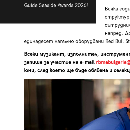
Guide Seaside Awards 2026!
Всяка год
структури
сътруднич
напред. Д
единадесет напълно оборудвани Red Bull St
Всеки музикант, изпълнител, инструмен
запише за участие на e-mail
rbmabulgaria
юни, след което ще бъде обявена и селе