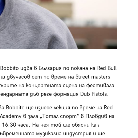
bbito идва в България по покана на Red Bull
щ двучасов сет по време на Street masters
нърите на концертната сцена на фестивала
гендарната дъб реге формация Dub Pistols.
а Bobbito ще изнесе лекция по време на Red
c Academy в зала „Тотал спорт“ в Пловдив на
 16:30 часа. На нея той ще обясни как
ъвременната музикална индустрия и ще