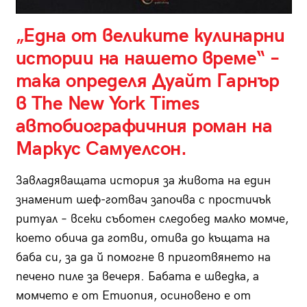
„Една от великите кулинарни
истории на нашето време“ –
така определя Дуайт Гарнър
в The New York Times
автобиографичния роман на
Маркус Самуелсон.
Завладяващата история за живота на един
знаменит шеф-готвач започва с простичък
ритуал – всеки съботен следобед малко момче,
което обича да готви, отива до къщата на
баба си, за да й помогне в приготвянето на
печено пиле за вечеря. Бабата е шведка, а
момчето е от Етиопия, осиновено е от