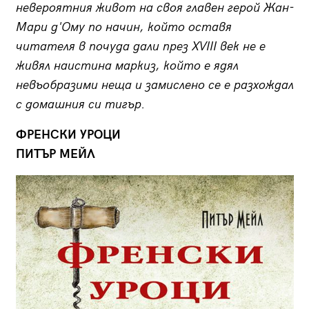
невероятния живот на своя главен герой Жан-
Мари д'Ому по начин, който оставя
читателя в почуда дали през XVIII век не е
живял наистина маркиз, който е ядял
невъобразими неща и замислено се е разхождал
с домашния си тигър.
ФРЕНСКИ УРОЦИ
ПИТЪР МЕЙЛ