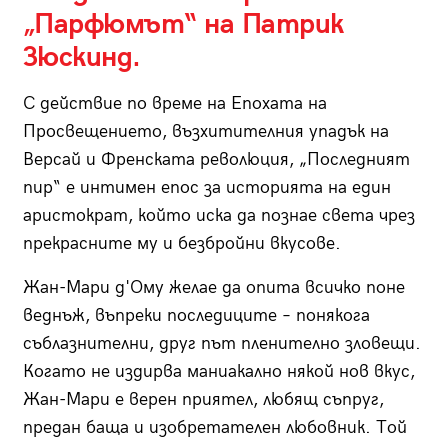
„Парфюмът“ на Патрик
Зюскинд.
С действие по време на Епохата на
Просвещението, възхитителния упадък на
Версай и Френската революция, „Последният
пир“ е интимен епос за историята на един
аристократ, който иска да познае света чрез
прекрасните му и безбройни вкусове.
Жан-Мари д'Ому желае да опита всичко поне
веднъж, въпреки последиците – понякога
съблазнителни, друг път пленително зловещи.
Когато не издирва маниакално някой нов вкус,
Жан-Мари е верен приятел, любящ съпруг,
предан баща и изобретателен любовник. Той