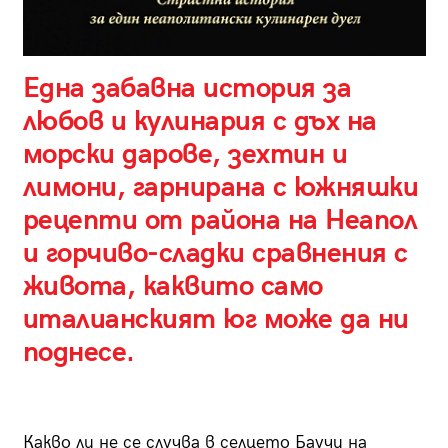
Една забавна история за
любов и кулинария с дъх на
морски дарове, зехтин и
лимони, гарнирана с южняшки
рецепти от района на Неапол
и горчиво-сладки сравнения с
живота, каквито само
италианският юг може да ни
поднесе.
Какво ли не се случва в селцето Баучи на