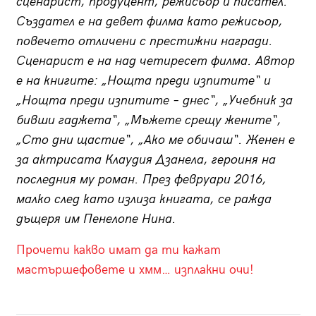
сценарист, продуцент, режисьор и писател.
Създател е на девет филма като режисьор,
повечето отличени с престижни награди.
Сценарист е на над четиресет филма. Автор
е на книгите: „Нощта преди изпитите“ и
„Нощта преди изпитите – днес“, „Учебник за
бивши гаджета“, „Мъжете срещу жените“,
„Сто дни щастие“, „Ако ме обичаш“. Женен е
за актрисата Клаудия Дзанела, героиня на
последния му роман. През февруари 2016,
малко след като излиза книгата, се ражда
дъщеря им Пенелопе Нина.
Прочети какво имат да ти кажат
мастършефовете и хмм… изплакни очи!