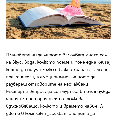
Плановете ни за лятото включват много сол
на вкус, вода, колкото поеме и поне една книга,
която да ни учи колко е важна храната, ама не
практически, а емоционално. Защото да
разбереш отговорите на неочаквани
кулинарни въпрос, да се гмурнеш в нечия чужда
чиния или история е също толкова
вдъхновяващо, колкото и времето навън. А
двете в комплект засилват апетита за