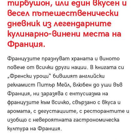
тирбушон, или един вкусен и
весел пътешественически
дневник из легендарните
кулинарно-винени места на
Франция.
Французите празнуват храната и виното
повече от всички други нации. В книгата си
„Френски уроци“ бившият английски
рекламист Питър Мейл, влюбен до уши във
Франция, ни заразява с ентусиазма на
французите към всичко, свързано с вкуса и
аромата, с дегустациите, с ресторантите и
изобщо с невероятната гастрономическа
култура на Франция.