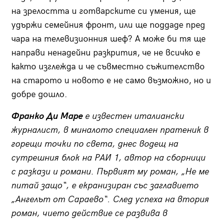
на зрелостта и готварските си умения, ще
удържи семейния фронт, или ще поддаде пред
чара на телевизионния шеф? А може би тя ще
направи ненадейни разкрития, че не всичко е
както изглежда и че съвместно съжителство
на старото и новото е не само възможно, но и
добре дошло.
Франко Ди Маре
е известен италиански
журналист, в миналото специален пратеник в
горещи точки по света, днес водещ на
сутрешния блок на РАИ 1, автор на сборници
с разкази и романи. Първият му роман, „Не ме
питай защо“, е екранизиран със заглавието
„Ангелът от Сараево“. След успеха на втория
роман, чието действие се развива в