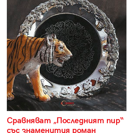
Сравняват „Последният пир“
със знаменития роман