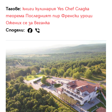
Тагове:
книги
кулинария
Yes
Chef
Сладка
теорема
Последният пир
Френски уроци
Ожених се за веганка
Сподели: