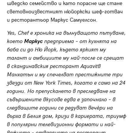
шведско семейство и като порасне ще стане
световноизвестният нюйоркски шеф-готвач
и ресторантьор Маркус Самуелсон.
Yes, Chef е хроника на вълнуващото пътуване,
което
Маркус
предприема – от кухнята на
баба си до Ню Йорк, където яркият му
талант и амбициите му най-после се срещат
в скандинавския ресторант Aquavitв
Манхатън и му спечелват престижните три
звезди от New York Times, когато е само на 24
години. Но препускането в преследване на
съвършените вкусове едва е започнало – в
следващите години се редуват вечѐри на
върха в Белия дом, кризи в кариерата, триумф
в популярни телевизионни формати и най-
важното – отварянето на ресторант