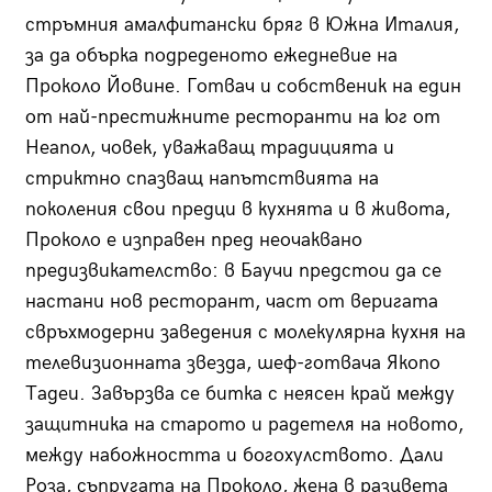
стръмния амалфитански бряг в Южна Италия,
за да обърка подреденото ежедневие на
Проколо Йовине. Готвач и собственик на един
от най-престижните ресторанти на юг от
Неапол, човек, уважаващ традицията и
стриктно спазващ напътствията на
поколения свои предци в кухнята и в живота,
Проколо е изправен пред неочаквано
предизвикателство: в Баучи предстои да се
настани нов ресторант, част от веригата
свръхмодерни заведения с молекулярна кухня на
телевизионната звезда, шеф-готвача Якопо
Тадеи. Завързва се битка с неясен край между
защитника на старото и радетеля на новото,
между набожността и богохулството. Дали
Роза, съпругата на Проколо, жена в разцвета