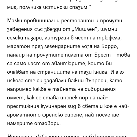
миг, получиха истински спазъм.“
Малки провинциални ресторанти и прочути
заведения със звезди от „Мишлен“, шумни
селски пазари, литургия в чест на трюфела,
маратон през легендарните лозя на Бордо,
панаир на прочутите пилета от Брест – това
са само част от авантюрите, които ви
очакват на страниците на тази книга. И ако
някога сте си задавали важни въпроси, като
например каква е тайната на съвършения
омлет, как се става инспектор на най-
престижния кулинарен гид в света и кое е най-
ароматното френско сирене, най-после ще
намерите отговори.
Надарен с любознателност, наблюдателност