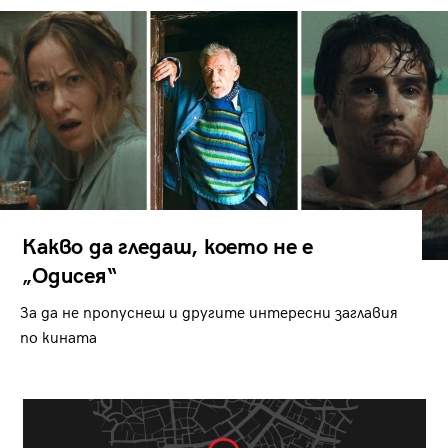
Какво да гледаш, което не е
„Одисея“
За да не пропуснеш и другите интересни заглавия
по кината