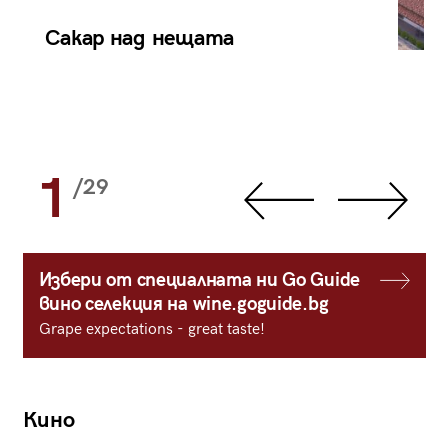
Сакар над нещата
1
/29
Избери от специалната ни Go Guide
вино селекция на wine.goguide.bg
Grape expectations - great taste!
Кино