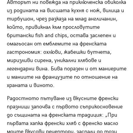
Авторът ни повежда на приключенска обиколка
из родината на висшата кухня с нож, вилица и
тирбушон, чрез разказа на млад англичанин,
който, привикнал към прословутите
британски fish and chips, остава заслепен и
омагьосан от емблемите на френската
гастрономия: охлюви, жабешки бутчета,
миризливи сирена, уникални хлябове и
легендарни вина. Бива поразен и от маниерите
и маниите на французите по отношение на
храната и виното.
Радостното пътуване из вкусните френски
празници започва с първото съприкосновение
до същината на френската традиция: „При
първата хапка френски хляб с френско масло
моите вкусови рецептори, заспали до този