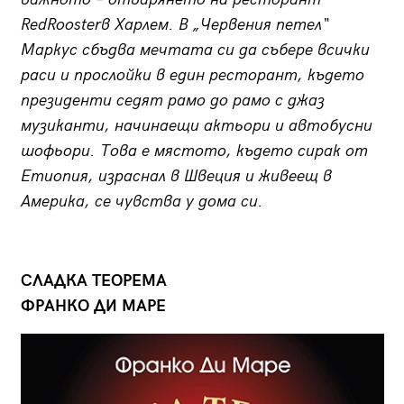
RedRoosterв Харлем. В „Червения петел“
Маркус сбъдва мечтата си да събере всички
раси и прослойки в един ресторант, където
президенти седят рамо до рамо с джаз
музиканти, начинаещи актьори и автобусни
шофьори. Това е мястото, където сирак от
Етиопия, израснал в Швеция и живеещ в
Америка, се чувства у дома си.
СЛАДКА ТЕОРЕМА
ФРАНКО ДИ МАРЕ