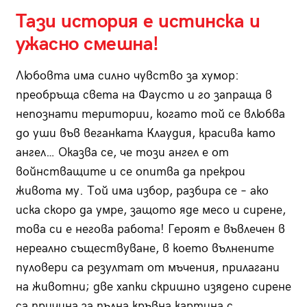
Тази история е истинска и
ужасно смешна!
Любовта има силно чувство за хумор:
преобръща света на Фаусто и го запраща в
непознати територии, когато той се влюбва
до уши във веганката Клаудия, красива като
ангел… Оказва се, че този ангел е от
войнстващите и се опитва да прекрои
живота му. Той има избор, разбира се – ако
иска скоро да умре, защото яде месо и сирене,
това си е негова работа! Героят е въвлечен в
нереално съществуване, в което вълнените
пуловери са резултат от мъчения, прилагани
на животни; две хапки скришно изядено сирене
са причина за пълна кръвна картина с