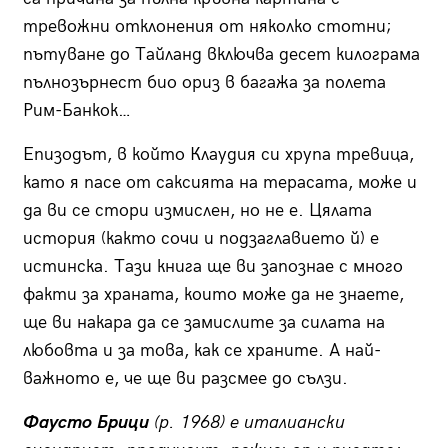
тревожни отклонения от няколко стотни;
пътуване до Тайланд включва десет килограма
пълнозърнест био ориз в багажа за полета
Рим-Банкок…
Епизодът, в който Клаудия си хрупа тревица,
като я пасе от саксията на терасата, може и
да ви се стори измислен, но не е. Цялата
история (както сочи и подзаглавието й) е
истинска. Тази книга ще ви запознае с много
факти за храната, които може да не знаете,
ще ви накара да се замислите за силата на
любовта и за това, как се храните. А най-
важното е, че ще ви разсмее до сълзи.
Фаусто Брици
(р. 1968) е италиански