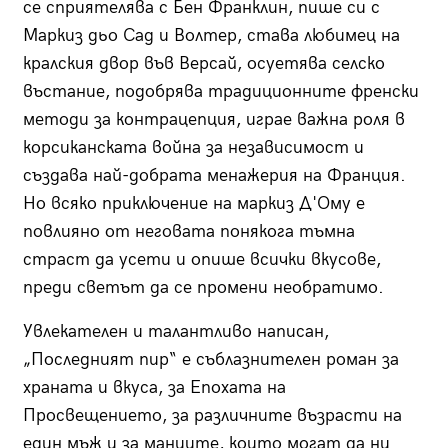
се сприятелява с Бен Франклин, пише си с
Маркиз дьо Сад и Волтер, става любимец на
кралския двор във Версай, осуетява селско
въстание, подобрява традиционните френски
методи за контрацепция, играе важна роля в
корсиканската война за независимост и
създава най-добрата менажерия на Франция.
Но всяко приключение на маркиз Д'Ому е
повлияно от неговата понякога тъмна
страст да усети и опише всички вкусове,
преди светът да се промени необратимо.
Увлекателен и талантливо написан,
„Последният пир“ е съблазнителен роман за
храната и вкуса, за Епохата на
Просвещението, за различните възрасти на
един мъж и за маниите, които могат да ни