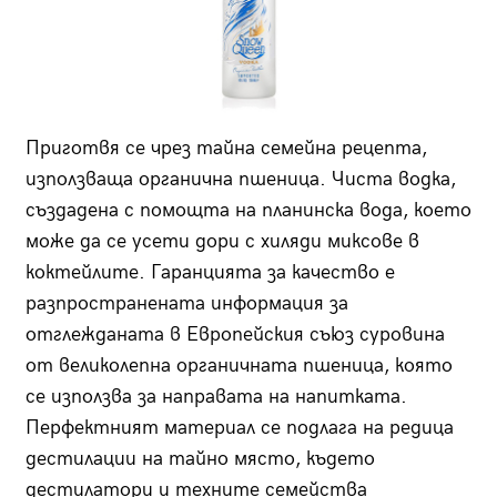
Приготвя се чрез тайна семейна рецепта,
използваща органична пшеница. Чиста водка,
създадена с помощта на планинска вода, което
може да се усети дори с хиляди миксове в
коктейлите. Гаранцията за качество е
разпространената информация за
отглежданата в Европейския съюз суровина
от великолепна органичната пшеница, която
се използва за направата на напитката.
Перфектният материал се подлага на редица
дестилации на тайно място, където
дестилатори и техните семейства