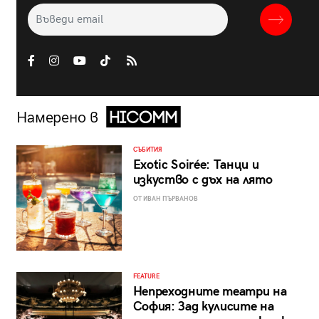
Намерено в
СЪБИТИЯ
Exotic Soirée: Танци и
изкуство с дъх на лято
ОТ ИВАН ПЪРВАНОВ
FEATURE
Непреходните театри на
София: Зад кулисите на