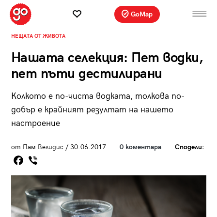
GoMap
НЕЩАТА ОТ ЖИВОТА
Нашата селекция: Пет водки,
пет пъти дестилирани
Колкото е по-чиста водката, толкова по-
добър е крайният резултат на нашето
настроение
от Пам Велидис / 30.06.2017
0 коментара
Сподели: