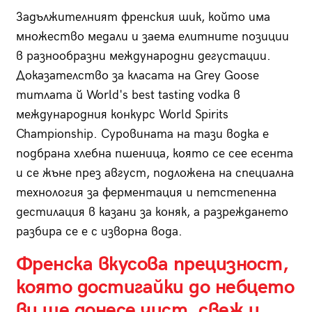
Задължителният френския шик, който има
множество медали и заема елитните позиции
в разнообразни международни дегустации.
Доказателство за класата на Grey Goose
титлата й World's best tasting vodka в
международния конкурс World Spirits
Championship. Суровината на тази водка е
подбрана хлебна пшеница, която се сее есента
и се жъне през август, подложена на специална
технология за ферментация и петстепенна
дестилация в казани за коняк, а разреждането
разбира се е с изворна вода.
Френска вкусова прецизност,
която достигайки до небцето
ви ще донесе чист, свеж и