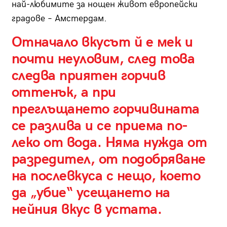
най-любимите за нощен живот европейски
градове – Амстердам.
Отначало вкусът й е мек и
почти неуловим, след това
следва приятен горчив
оттенък, а при
преглъщането горчивината
се разлива и се приема по-
леко от вода. Няма нужда от
разредител, от подобряване
на послевкуса с нещо, което
да „убие“ усещането на
нейния вкус в устата.