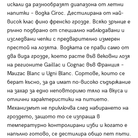
искали да разнообразят диапазона от летни
напитки – водка Ciroс. Дестилирана от най-
висок клас фино френско грозде. Всяко зрънце е
ръчно подбрано от специално наблюдавани и
изследвани чепки с предварително измерен
престой на лозята. Водката се прави само от
два вида грозде, което расте във вековни лозя
на регионите Gaillac и Cognac във Франция –
Mauzac Blanc и Ugni Blanc. Сортове, които се
берат късно, за да имат по-високо съдържание
на захар за едно неповторимо тяло на вкуса и
отлични характеристики на питието.
Механизмът не приключва след набирането на
гроздето, защото то се изпраща в
температурно контролирани изби и когато е
напълно готово, се дестилира общо пет пъти.