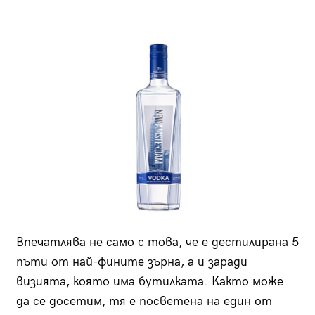
Впечатлява не само с това, че е дестилирана 5
пъти от най-фините зърна, а и заради
визията, която има бутилката. Както може
да се досетим, тя е посветена на един от