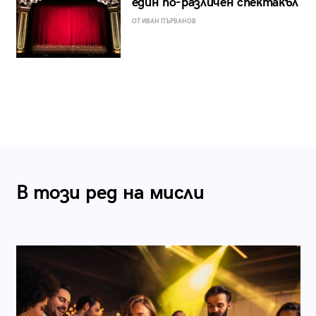
един по-различен спектакъл
ОТ ИВАН ПЪРВАНОВ
В този ред на мисли