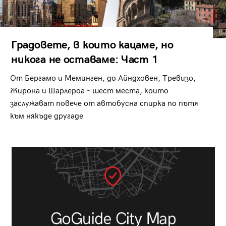
Градовете, в които кацаме, но
никога не оставаме: Част 1
От Бергамо и Меминген, до Айндховен, Тревизо,
Жирона и Шарлероа - шест места, които
заслужават повече от автобусна спирка по пътя
към някъде другаде