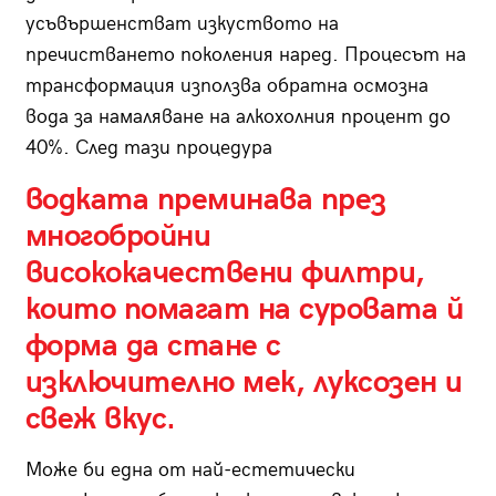
усъвършенстват изкуството на
пречистването поколения наред. Процесът на
трансформация използва обратна осмозна
вода за намаляване на алкохолния процент до
40%. След тази процедура
водката преминава през
многобройни
висококачествени филтри,
които помагат на суровата й
форма да стане с
изключително мек, луксозен и
свеж вкус.
Може би една от най-естетически