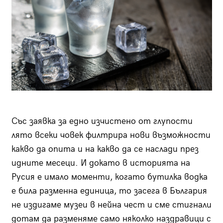
Със заявка за едно изчистено от глупости
лято всеки човек филтрира нови възможности
какво да опита и на какво да се наслади през
идните месеци. И докато в историята на
Русия е имало моменти, когато бутилка водка
е била разменна единица, то засега в България
не издигаме музеи в нейна чест и сме стигнали
дотам да разменяме само няколко наздравици с