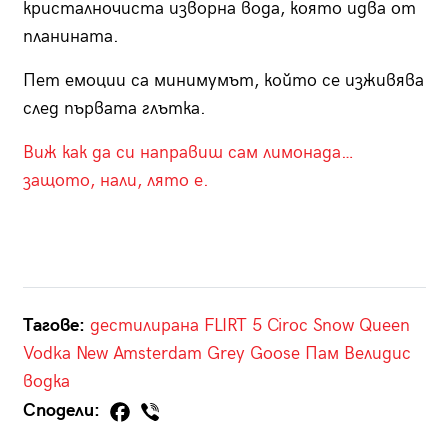
кристалночиста изворна вода, която идва от
планината.
Пет емоции са минимумът, който се изживява
след първата глътка.
Виж как да си направиш сам лимонада…
защото, нали, лято е.
Тагове:
дестилирана
FLIRT 5
Ciroс
Snow Queen
Vodka
New Amsterdam
Grey Goose
Пам Велидис
водка
Сподели: