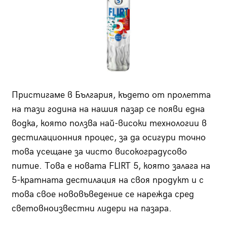
Пристигаме в България, където от пролетта
на тази година на нашия пазар се появи една
водка, която ползва най-високи технологии в
дестилационния процес, за да осигури точно
това усещане за чисто високоградусово
питие. Това е новата FLIRT 5, която залага на
5-кратната дестилация на своя продукт и с
това свое нововъведение се нарежда сред
световноизвестни лидери на пазара.