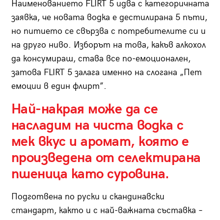
Наименованието FLIRT 5 идва с категоричната
заявка, че новата водка е дестилирана 5 пъти,
но питието се свързва с потребителите си и
на друго ниво. Изборът на това, какъв алкохол
да консумираш, става все по-емоционален,
затова FLIRT 5 залага именно на слогана „Пет
емоции в един флирт”.
Най-накрая може да се
насладим на чиста водка с
мек вкус и аромат, която е
произведена от селектирана
пшеница като суровина.
Подготвена по руски и скандинавски
стандарт, както и с най-важната съставка –