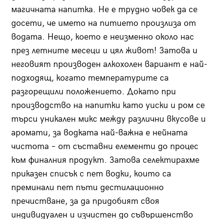
магичната напитка. Не е трудно човек да се
досети, че името на питието произлиза от
водата. Нещо, което е неизменно около нас
през летните месеци и цял живот! Затова и
неговият производен алкохолен вариант е най-
подходящ, когато температурите са
разгорещили положението. Докато при
производство на напитки като уиски и ром се
търси уникален микс между различни вкусове и
аромати, за водката най-важна е нейната
чистота – от съставни елементи до процес
към финалния продукт. Затова селектирахме
приказен списък с пет водки, които са
преминали пет пъти дестилационно
пречистване, за да придобият своя
индивидуален и изчистен до съвършенство