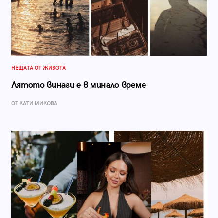
НЕЩАТА ОТ ЖИВОТА
Лятото винаги е в минало време
ОТ КАТИ МИКОВА