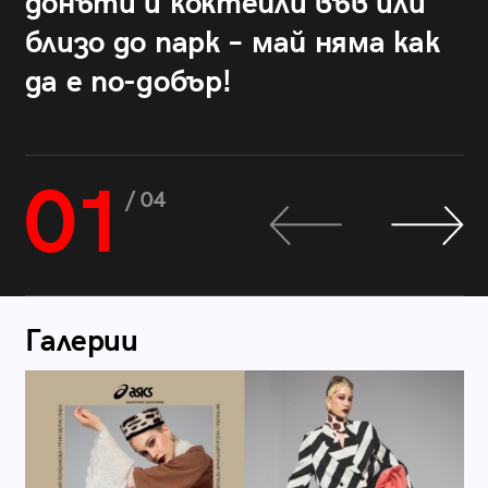
донъти и коктейли във или
близо до парк – май няма как
да е по-добър!
01
/ 04
Галерии