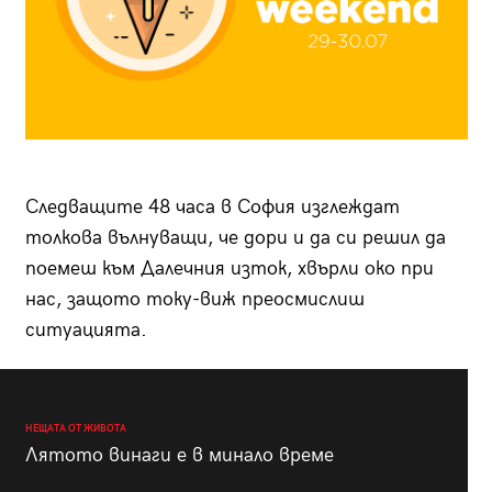
Следващите 48 часа в София изглеждат
толкова вълнуващи, че дори и да си решил да
поемеш към Далечния изток, хвърли око при
нас, защото току-виж преосмислиш
ситуацията.
НЕЩАТА ОТ ЖИВОТА
Лятото винаги е в минало време