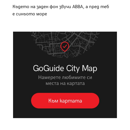
Където на заден фон звучи ABBA, а пред теб
е синьото море