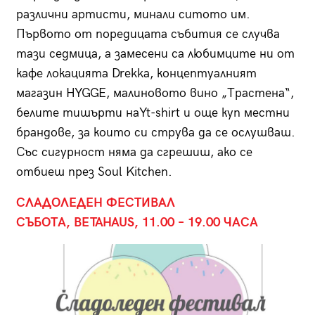
различни артисти, минали ситото им.
Първото от поредицата събития се случва
тази седмица, а замесени са любимците ни от
кафе локацията Drekka, концептуалният
магазин HYGGE, малиновото вино „Трастена“,
белите тишърти наYt-shirt и още куп местни
брандове, за които си струва да се ослушваш.
Със сигурност няма да сгрешиш, ако се
отбиеш през Soul Kitchen.
СЛАДОЛЕДЕН ФЕСТИВАЛ
СЪБОТА, BETAHAUS, 11.00 – 19.00 ЧАСА