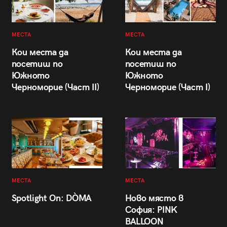
МЕСТА
МЕСТА
Кои места да
Кои места да
посетиш по
посетиш по
Южното
Южното
Черноморие (Част II)
Черноморие (Част I)
МЕСТА
МЕСТА
Spotlight On: DÒMA
Ново място в
София: PINK
BALLOON