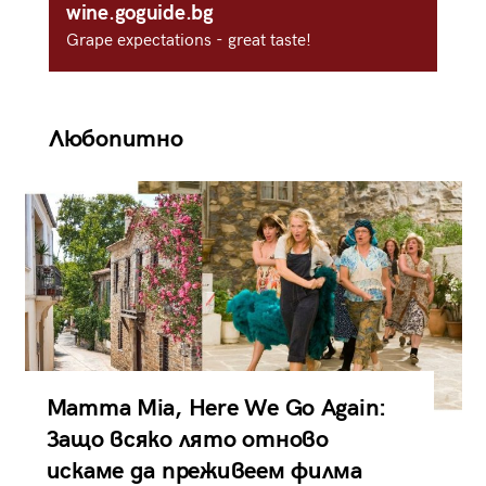
wine.goguide.bg
Grape expectations - great taste!
Любопитно
Mamma Mia, Here We Go Again:
Защо всяко лято отново
искаме да преживеем филма