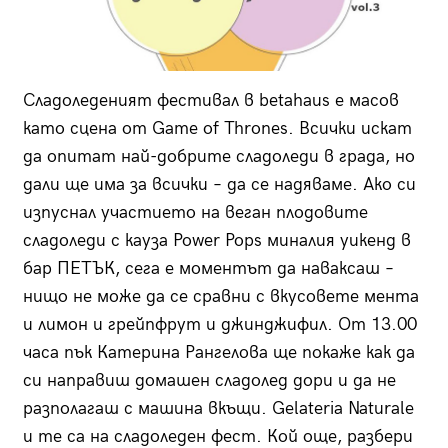
Сладоледеният фестивал в betahaus е масов
като сцена от Game of Thrones. Всички искат
да опитат най-добрите сладоледи в града, но
дали ще има за всички – да се надяваме. Ако си
изпуснал участието на веган плодовите
сладоледи с кауза Power Pops миналия уикенд в
бар ПЕТЪК, сега е моментът да наваксаш –
нищо не може да се сравни с вкусовете мента
и лимон и грейпфрут и джинджифил. От 13.00
часа пък Катерина Рангелова ще покаже как да
си направиш домашен сладолед дори и да не
разполагаш с машина вкъщи. Gelateria Naturale
и те са на сладоледен фест. Кой още, разбери