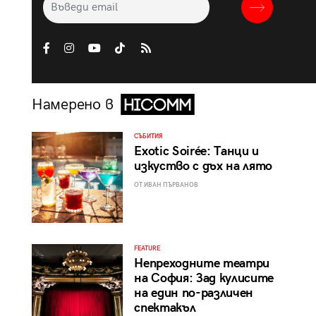
Намерено в
СЪБИТИЯ
Exotic Soirée: Танци и
изкуство с дъх на лято
ОТ ИВАН ПЪРВАНОВ
FEATURE
Непреходните театри
на София: Зад кулисите
на един по-различен
спектакъл