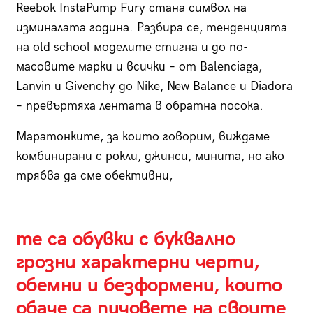
Reebok InstaPump Fury стана символ на
изминалата година. Разбира се, тенденцията
на old school моделите стигна и до по-
масовите марки и всички – от Balenciaga,
Lanvin и Givenchy до Nike, New Balance и Diadora
– превъртяха лентата в обратна посока.
Маратонките, за които говорим, виждаме
комбинирани с рокли, джинси, минита, но ако
трябва да сме обективни,
те са обувки с буквално
грозни характерни черти,
обемни и безформени, които
обаче са пичовете на своите