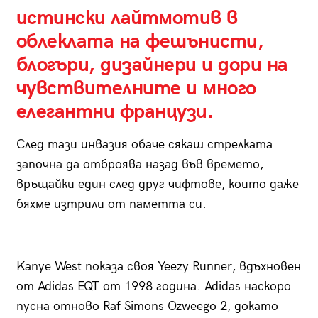
истински лайтмотив в
облеклата на фешънисти,
блогъри, дизайнери и дори на
чувствителните и много
елегантни французи.
След тази инвазия обаче сякаш стрелката
започна да отброява назад във времето,
връщайки един след друг чифтове, които даже
бяхме изтрили от паметта си.
Kanye West показа своя Yeezy Runner, вдъхновен
от Adidas EQT от 1998 година. Adidas наскоро
пусна отново Raf Simons Ozweego 2, докато