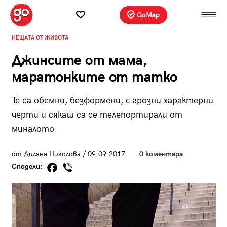
GoMap
НЕЩАТА ОТ ЖИВОТА
Джинсите от мама,
маратонките от татко
Te са обемни, безформени, с грозни характерни
черти и сякаш са се телепортирали от
миналото
от Диляна Николова / 09.09.2017
0 коментара
Сподели: