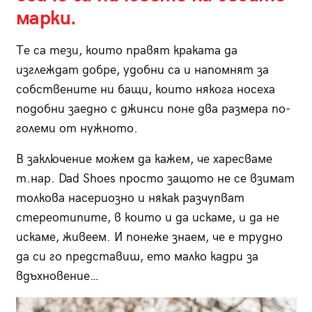
марки.
Те са тези, които правят краката да
изглеждат добре, удобни са и напомнят за
собствените ни бащи, които някога носеха
подобни заедно с джинси поне два размера по-
големи от нужното.
В заключение можем да кажем, че харесваме
т.нар. Dad Shoes просто защото не се взимат
толкова насериозно и някак разчупват
стереотипите, в които и да искаме, и да не
искаме, живеем. И понеже знаем, че е трудно
да си го представиш, ето малко кадри за
вдъхновение…