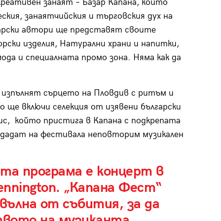
креативен занаят – Базар Капана, който
ския, занаятчийския и търговския дух на
гарски автори ще представят своите
рски изделия, Натурални храни и напитки,
ода и специалната промо зона. Няма как да
 изпълнят сърцето на Пловдив с ритъм и
 ще включи селекция от изявени български
с, който пристига в Капана с подкрепата
ридадат на фестивала неповторим музикален
та програма е концерт в
ennington. „Капана Фест“
вълна от събития, за да
вото на музиканта.