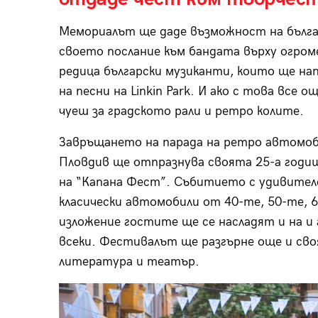
Мемориалът ще даде възможност на българ
своето послание към бандата върху огроме
редица български музиканти, които ще н
на песни на Linkin Park. И ако с това все о
чуеш за градското рали и ретро колите.
Завръщането на парада на ретро автомоби
Пловдив ще отпразнува своята 25-а годи
на “Капана Фест”. Събитието с удивител
класически автомобили от 40-те, 50-те, 
изложение гостите ще се насладят и на и 
всеки. Фестивалът ще разгърне още и сво
литература и театър.