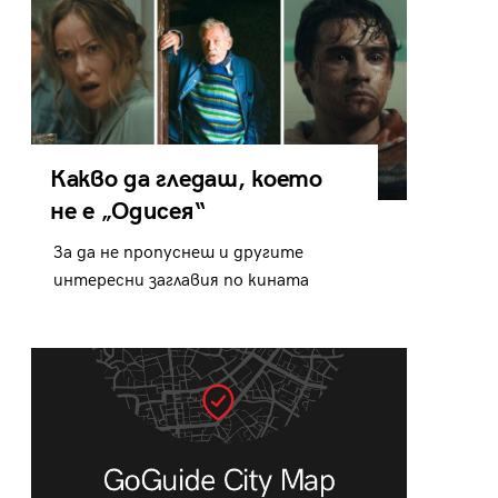
Какво да гледаш, което
не е „Одисея“
За да не пропуснеш и другите
интересни заглавия по кината