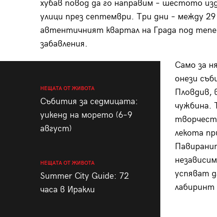
хубав повод да го направим – шестото из
улици през септември. Три дни – между 2
автентичният квартал на Града под тепе
забавления.
Само за н
онези съб
НЕЩАТА ОТ ЖИВОТА
Пловдив, в
Събития за седмицата:
чужбина. 
уикенд на морето (6–9
творчеств
август)
лекота пр
Павиранит
независим
НЕЩАТА ОТ ЖИВОТА
успяват д
Summer City Guide: 72
лабиринт 
часа в Иракли