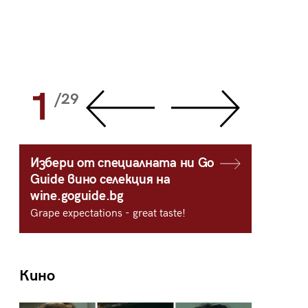
1
2
/29
/
Избери от специалната ни Go
Guide вино селекция на
wine.goguide.bg
Grape expectations - great taste!
Кино