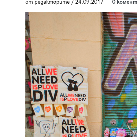
от редакторите / 24.09.2017
0 комент
пания
28
/29