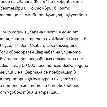
дание на „Капана Фест“ по пловдивските
9 септември и 1 октомври, в които
тата ще се оживи от култура, изкуство и
яколко години „Капана Фест“ е едно от
ития, които с трепет очакваме в София, в
 Русе, Плевен, Сливен, цяла България и
Този своеобразен „карнавал на уличното
о“ носи своя несравнима атмосфера и с
ивлича над 50 000 посетители всяка година.
е улици на квартала се превръщат в
а територия за култура и изкуство и
а потопят гостите си в необикновения
от удоволствия и атракции.