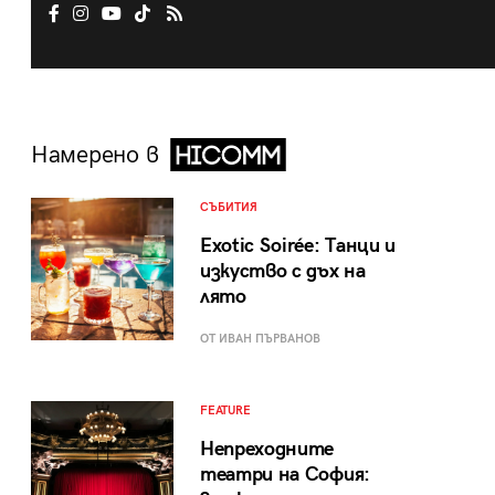
Намерено в
СЪБИТИЯ
Exotic Soirée: Танци и
изкуство с дъх на
лято
ОТ ИВАН ПЪРВАНОВ
FEATURE
Непреходните
театри на София: