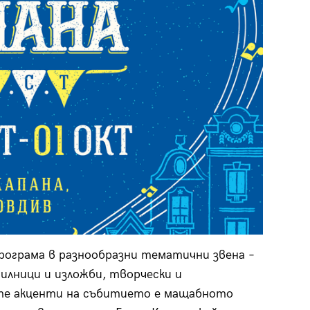
рограма в разнообразни тематични звена –
илници и изложби, творчески и
те акценти на събитието е мащабното