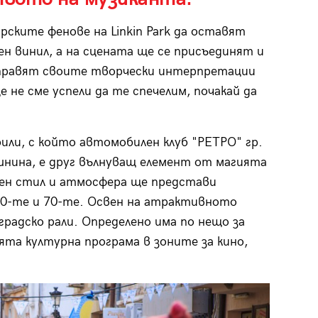
ските фенове на Linkin Park да оставят
н винил, а на сцената ще се присъединят и
аправят своите творчески интерпретации
ще не сме успели да те спечелим, почакай да
ли, с който aвтомобилен клуб "РЕТРО" гр.
шнина, е друг вълнуващ елемент от магията
ен стил и атмосфера ще представи
60-те и 70-те. Освен на атрактивното
градско рали. Определено има по нещо за
ята културна програма в зоните за кино,