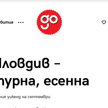
ъбития
ловдив –
турна, есенна
ния уикенд на септември
к
Tender is the Wine – Какво
чаша
се пие на Лазурния бряг