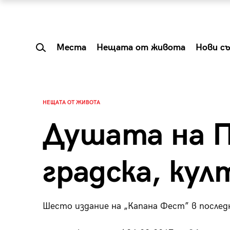
Места
Нещата от живота
Нови с
НЕЩАТА ОТ ЖИВОТА
Душата на П
градска, кул
Шесто издание на „Капана Фест” в послед
 Shareable:
Summer Prelude: ка
лги вечери и
започва лятото в 