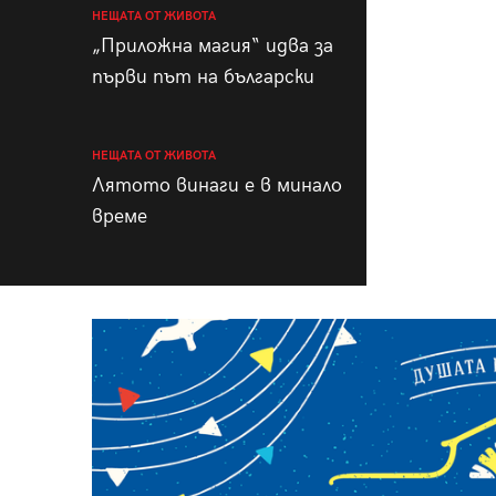
НЕЩАТА ОТ ЖИВОТА
„Приложна магия“ идва за
първи път на български
НЕЩАТА ОТ ЖИВОТА
Лятото винаги е в минало
време