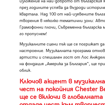
изложение на най-доброто от българския 
през годините успява да възроди историче
квартала. Над 100 от най-изявените бъл
творения в няколко тематични зони: Авто
Грамофонни плочи, Съвременна българска м
го пропуснем!
Музикалните сцени пък ще се погрижат да
настроение. Музикалната програма отново
артисти и специален гост от Лос Анждели
на фондация „Америка за България“, ще п
облик.
Ключов акцент в музикална
чест на покойния Chester B
ще се включи в глобалната 
отдаде чест към творчест