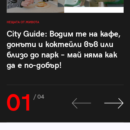
НЕЩАТА ОТ ЖИВОТА
City Guide: Водим те на кафе,
донъти и коктейли във или
близо до парк – май няма как
да е по-добър!
01
/ 04