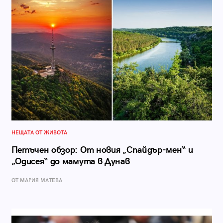
НЕЩАТА ОТ ЖИВОТА
Петъчен обзор: От новия „Спайдър-мен“ и
„Одисея“ до мамута в Дунав
ОТ МАРИЯ МАТЕВА