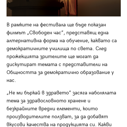
В рамките на фестивала ще бъде показан
филмът „Свободен час”, представящ една
алтернативна форма на обучение, каквато са
демократичните училища по света. След
прожекцията зрителите ще могат да
дискутират темата с представители на
Общността за демократично образование у
нас.
„Не ми бъркай в здравето” засяга наболялата
тема за здравословното хранене и
безкрайните вредни елементи, които
производителите ползват, за да добавят
вкусови качества на продукцията си. Какви