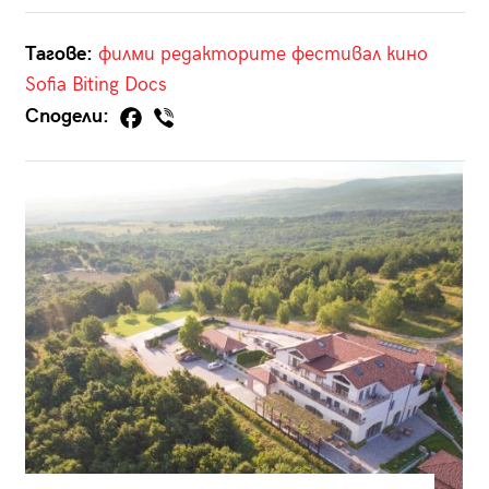
Тагове:
филми
редакторите
фестивал
кино
Sofia Biting Docs
Сподели: