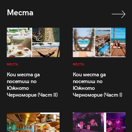
Места
МЕСТА
МЕСТА
Кои места да
Кои места да
посетиш по
посетиш по
Южното
Южното
Черноморие (Част II)
Черноморие (Част I)