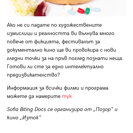
Ако не си падате по художествените
измислици и реалността ви вълнува много
повече от фикцията, фестивалът за
документално кино ще ви провокира с нови
гледни точки за на пръв поглед познати неща.
Готови ли сте за едно интелектуално
предизвикателство?
Информация за всички филми и програма
можете да намерите
тук.
Sofia Biting Docs се организира от „Позор“ и
кино „Изток“