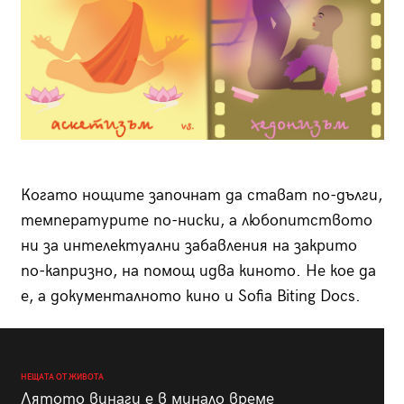
Когато нощите започнат да стават по-дълги,
температурите по-ниски, а любопитството
ни за интелектуални забавления на закрито
по-капризно, на помощ идва киното. Не кое да
е, а документалното кино и Sofia Biting Docs.
НЕЩАТА ОТ ЖИВОТА
Лятото винаги е в минало време