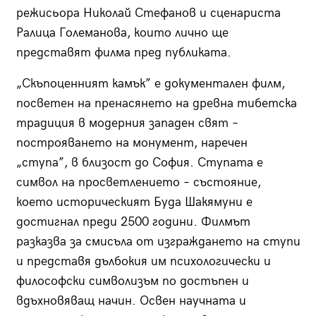
режисьора Николай Стефанов и сценариста
Ралица Големанова, които лично ще
представят филма пред публиката.
„Скъпоценният камък” е документален филм,
посветен на пренасянето на древна тибетска
традиция в модерния западен свят –
построяването на монумент, наречен
„ступа”, в близост до София. Ступата е
символ на просветлението – състояние,
което историческият Буда Шакямуни е
достигнал преди 2500 години. Филмът
разказва за смисъла от изграждането на ступи
и представя дълбокия им психологически и
философски символизъм по достъпен и
вдъхновяващ начин. Освен научната и