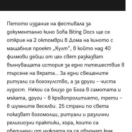
Петото издание на фестивала за
документално кино Sofia Biting Docs ще се
открие на 2 октомври в Дома на киното с
мащабния проект „Култ”, в който над 40
филмови дейци от цял свят разказват
вълнуващата история за едно пътешествие в
търсене на вярата… За едни свещените
ритуали са богохулство, а за други – чиста
лудост. Някои са близо до Бога в самотата и
мъката, други – в кръвопролитието, трети –
в шумните веселби. 25 страни по света
показват богомолци, ритуали и различни
религиозни практики, хора, които са
обединени от нуждата да се обърнат към