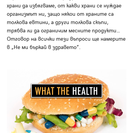
храни да избягваме, от какви храни се нуждае
организмът ни, защо някои от храните са
толкова евтини, а други толкова скъпи,
трябва ли да ограничим месните продукти…
Отговор на всички тези въпроси ще намерите
в „Не ми бъркай в здравето”.