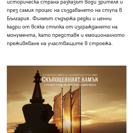
историческа страна разказът води зрителя и
през самия процес на създаването на ступа в
България. Филмът съдържа редки и ценни
кадри от всяка стъпка от изграждането на
монумента, като представя и емоционалното
преживяване на участващите в строежа.