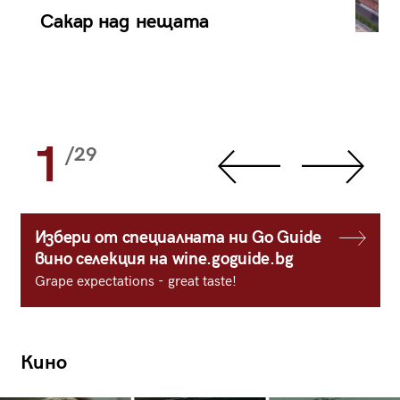
Сакар над нещата
1
/29
Избери от специалната ни Go Guide
вино селекция на wine.goguide.bg
Grape expectations - great taste!
Кино