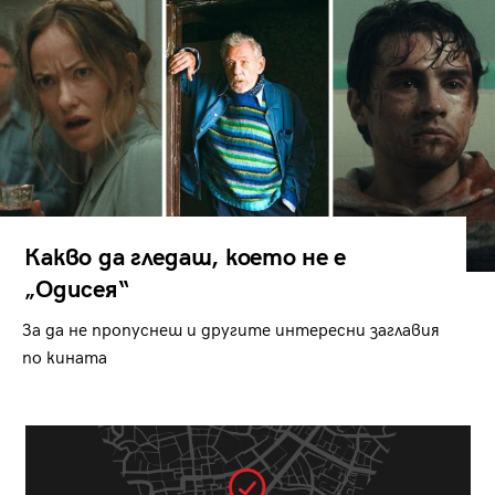
Какво да гледаш, което не е
„Одисея“
За да не пропуснеш и другите интересни заглавия
по кината