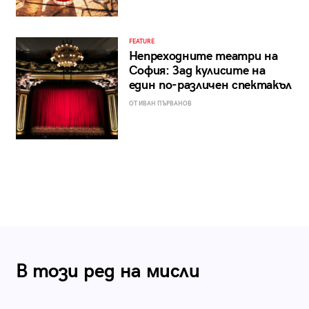
FEATURE
Непреходните театри на
София: Зад кулисите на
един по-различен спектакъл
ОТ ИВАН ПЪРВАНОВ
В този ред на мисли