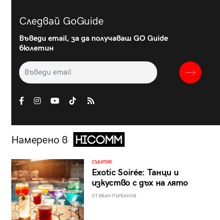
Следвай GoGuide
Въведи email, за да получаваш GO Guide
бюлетин
Намерено в
СЪБИТИЯ
Exotic Soirée: Танци и
изкуство с дъх на лято
ОТ ИВАН ПЪРВАНОВ