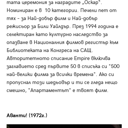
тата церемония за наградите „Оскар“.
Номиниран е в 10 категории. Печели пет от
тях – за Най-добър филм и Най-добър
режисьор за Били Уайлдър. През 1994 година е
селектиран като културно наследство за
опазване в Националния филмов регистър към
Библиотеката на Конгреса на САЩ.
Авторитетното списание Empire включва
заглавието сред първите 50 в списъка си "500
най-велики филма за всички времена". Ако си
пропуснал този шедьовър и ти се гледа нещо
смешно, "Апартаментът" е твоят филм.
Аванти! (1972г.)