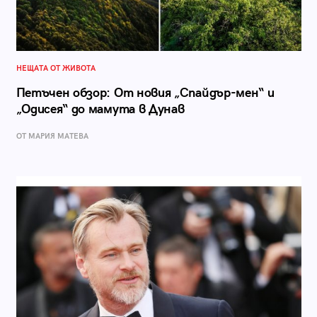
НЕЩАТА ОТ ЖИВОТА
Петъчен обзор: От новия „Спайдър-мен“ и
„Одисея“ до мамута в Дунав
ОТ МАРИЯ МАТЕВА