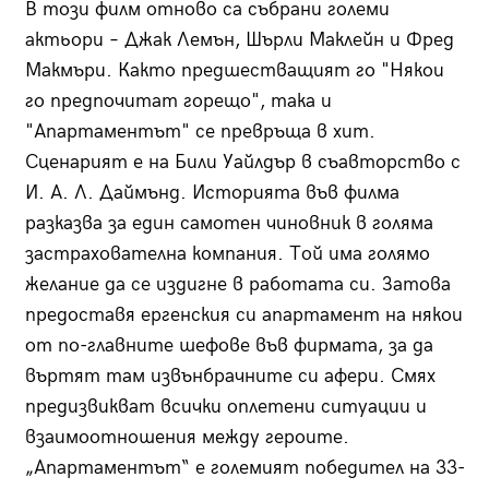
В този филм отново са събрани големи
актьори – Джак Лемън, Шърли Маклейн и Фред
Макмъри. Както предшестващият го "Някои
го предпочитат горещо", така и
"Апартаментът" се превръща в хит.
Сценарият е на Били Уайлдър в съавторство с
И. А. Л. Даймънд. Историята във филма
разказва за един самотен чиновник в голяма
застрахователна компания. Той има голямо
желание да се издигне в работата си. Затова
предоставя ергенския си апартамент на някои
от по-главните шефове във фирмата, за да
въртят там извънбрачните си афери. Смях
предизвикват всички оплетени ситуации и
взаимоотношения между героите.
„Апартаментът“ е големият победител на 33-