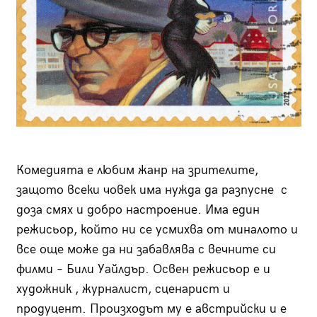
Комедията е любим жанр на зрителите,
защото всеки човек има нужда да разпусне с
доза смях и добро настроение. Има един
режисьор, който ни се усмихва от миналото и
все още може да ни забавлява с вечните си
филми – Били Уайлдър. Освен режисьор е и
художник , журналист, сценарист и
продуцент. Произходът му е австрийски и е