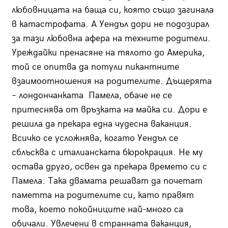
любовницата на баща си, която също загинала
в катастрофата. А Уендъл дори не подозирал
за тази любовна афера на техните родители.
Уреждайки пренасяне на тялото до Америка,
той се опитва да потули пикантните
взаимоотношения на родителите. Дъщерята
– лондончанката Памела, обаче не се
притеснява от връзката на майка си. Дори е
решила да прекара една чудесна ваканция.
Всичко се усложнява, когато Уендъл се
сблъсква с италианската бюрокрация. Не му
остава друго, освен да прекара времето си с
Памела. Така двамата решават да почетат
паметта на родителите си, като правят
това, което покойниците най-много са
обичали. Увлечени в странната ваканция,