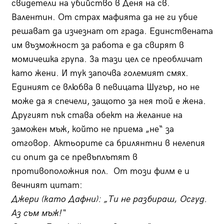
свидетели на убийство в Деня на св.
Валентин. От страх мафията да не ги убие
решават да изчезнат от града. Единствената
им възможност за работа е да свирят в
момичешка група. За тази цел се преобличат
като жени. И тук започва големият смях.
Единият се влюбва в певицата Шугър, но не
може да я спечели, защото за нея той е жена.
Другият пък става обект на желание на
заможен мъж, който не приема „не“ за
отговор. Актьорите са брилянтни в нелепия
си опит да се превъплътят в
противоположния пол. От този филм е и
вечният цитат:
Джери (като Дафни): „Ти не разбираш, Осгуд.
Аз съм мъж!“