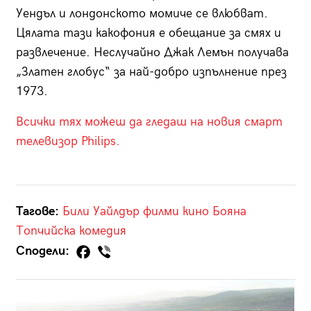
Уендъл и лондонското момиче се влюбват.
Цялата тази какофония е обещание за смях и
развлечение. Неслучайно Джак Лемън получава
„Златен глобус“ за най-добро изпълнение през
1973.
Всички тях можеш да гледаш на новия смарт
телевизор Philips.
Тагове:
Били Уайлдър
филми
кино
Бояна
Топчийска
комедия
Сподели: