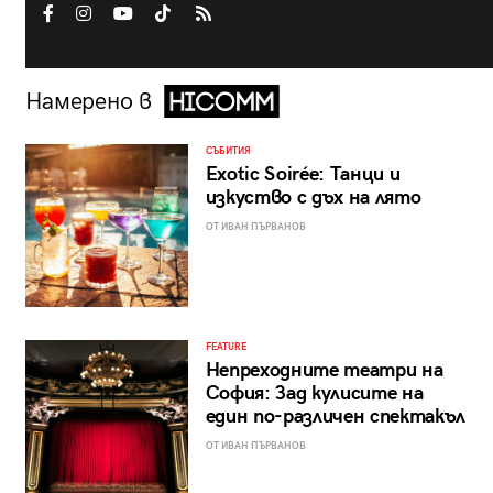
Намерено в
СЪБИТИЯ
Exotic Soirée: Танци и
изкуство с дъх на лято
ОТ ИВАН ПЪРВАНОВ
FEATURE
Непреходните театри на
София: Зад кулисите на
един по-различен спектакъл
ОТ ИВАН ПЪРВАНОВ