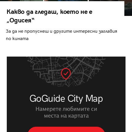
Какво да гледаш, което не е
„Одисея“
За да не пропуснеш и другите интересни заглавия
по кината