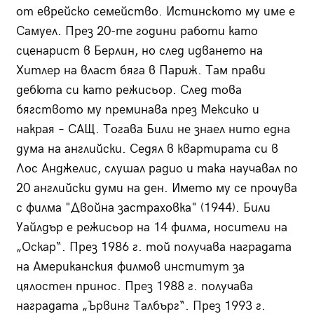
от еврейско семейство. Истинското му име е
Самуел. През 20-те години работи като
сценарист в Берлин, но след идването на
Хитлер на власт бяга в Париж. Там прави
дебюта си като режисьор. След това
бягството му преминава през Мексико и
накрая – САЩ. Тогава Били не знаел нито една
дума на английски. Седял в квартирата си в
Лос Анджелис, слушал радио и така научавал по
20 английски думи на ден. Името му се прочува
с филма "Двойна застраховка" (1944). Били
Уайлдър е режисьор на 14 филма, носители на
„Оскар“. През 1986 г. той получава наградата
на Американския филмов институт за
цялостен принос. През 1988 г. получава
наградата „Ървинг Талбърг“. През 1993 г.