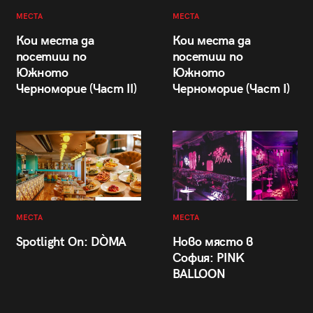
МЕСТА
МЕСТА
Кои места да
Кои места да
посетиш по
посетиш по
Южното
Южното
Черноморие (Част II)
Черноморие (Част I)
МЕСТА
МЕСТА
Spotlight On: DÒMA
Ново място в
София: PINK
BALLOON