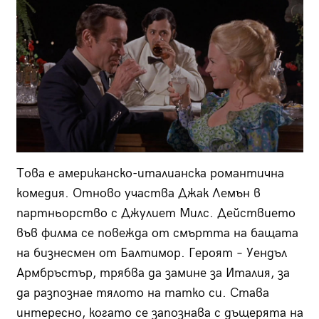
Това е американско-италианска романтична
комедия. Отново участва Джак Лемън в
партньорство с Джулиет Милс. Действието
във филма се повежда от смъртта на бащата
на бизнесмен от Балтимор. Героят – Уендъл
Армбръстър, трябва да замине за Италия, за
да разпознае тялото на татко си. Става
интересно, когато се запознава с дъщерята на