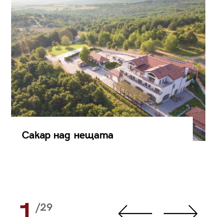
Сакар над нещата
1
/29