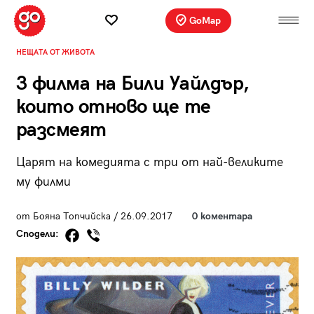
GoMap
НЕЩАТА ОТ ЖИВОТА
3 филма на Били Уайлдър,
които отново ще те
разсмеят
Царят на комедията с три от най-великите
му филми
от Бояна Топчийска / 26.09.2017
0 коментара
Сподели: