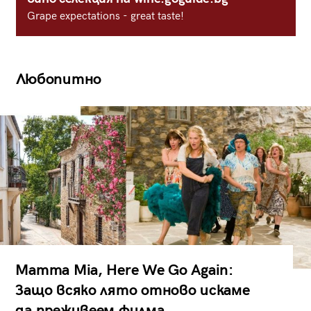
Grape expectations - great taste!
Любопитно
Mamma Mia, Here We Go Again:
Защо всяко лято отново искаме
да преживеем филма