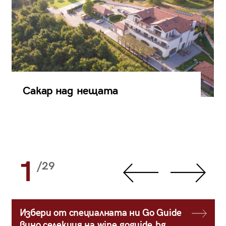
Сакар над нещата
1
/29
Избери от специалната ни Go Guide
вино селекция на wine.goguide.bg