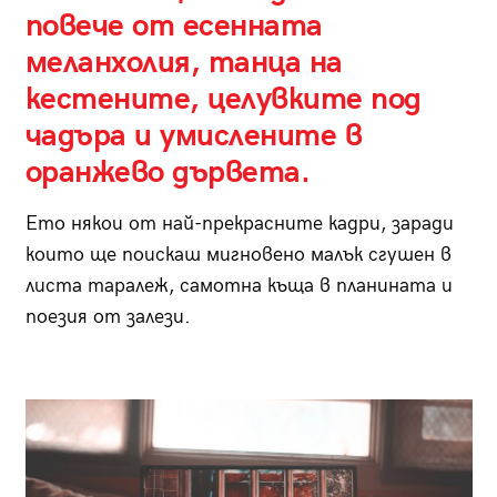
повече от есенната
меланхолия, танца на
кестените, целувките под
чадъра и умислените в
оранжево дървета.
Ето някои от най-прекрасните кадри, заради
които ще поискаш мигновено малък сгушен в
листа таралеж, самотна къща в планината и
поезия от залези.