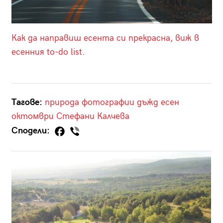
Как да направиш есента си прекрасна, виж в
есенния to-do list.
Тагове:
природа
фотографии
дъжд
есен
октомври
Стефани Калчева
Сподели: