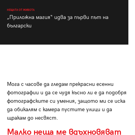
НЕЩАТА ОТ ЖИВОТА
„Приложна магия“ идва за първи път на
български
Мога с часове да гледам прекрасни есенни
фотографии и да се чудя късно ли е да подобря
фотографските си умения, защото ми се иска
да обикалям с камера пустите улици и да
щракам до несвяст.
Малко неща ме вдъхновяват