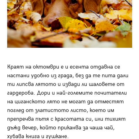
Краят на октомври е и есента отдавна се
настани удобно из града, без да те пита дали
ти липсва лятото и извади ли шаловете от
гардероба. Дори и най-големите почитатели
на циганското лято не могат да отместят
поглед от златистото листо, което им
препречва пътя с красотата си, или тихият
дъжд вечер, който приканва за чаша чай,
хубава книга и гушкане.