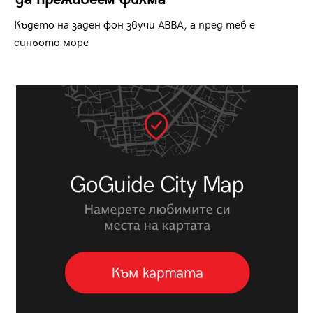
Където на заден фон звучи ABBA, а пред теб е
синьото море