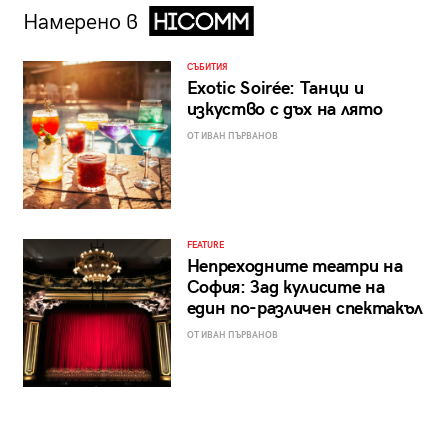
Намерено в
СЪБИТИЯ
Exotic Soirée: Танци и
изкуство с дъх на лято
ОТ ИВАН ПЪРВАНОВ
FEATURE
Непреходните театри на
София: Зад кулисите на
един по-различен спектакъл
ОТ ИВАН ПЪРВАНОВ