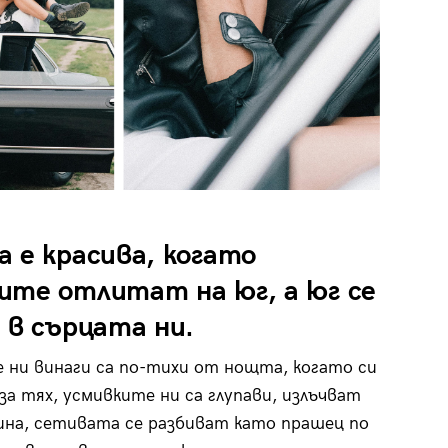
 е красива, когато
ите отлитат на юг, а юг се
 в сърцата ни.
 ни винаги са по-тихи от нощта, когато си
за тях, усмивките ни са глупави, излъчват
на, сетивата се разбиват като прашец по