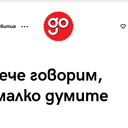
ъбития
ече говорим,
малко думите
к
Tender is the Wine – Какво
чаша
се пие на Лазурния бряг