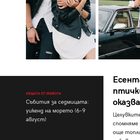
Есента
птичк
НЕЩАТА ОТ ЖИВОТА
оказва
Събития за седмицата:
уикенд на морето (6–9
Целувките
август)
спомняме 
още топли