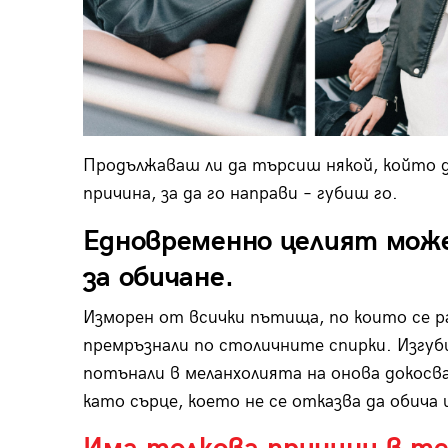
Продължаваш ли да търсиш някой, който д
причина, за да го направи – губиш го.
Едновременно целият може
за обичане.
Изморен от всички пътища, по които се ра
премръзнали по столичните спирки. Изгуб
потънали в меланхолията на онова докосван
като сърце, което не се отказва да обича