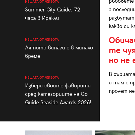
ръбовете 
НЕЩАТА ОТ ЖИВОТА
а последн
Summer City Guide: 72
разбутат 
часа в Иракли
какво си 
Обича
НЕЩАТА ОТ ЖИВОТА
Лятото винаги е в минало
те чу
време
но не 
В сърцата
НЕЩАТА ОТ ЖИВОТА
и там е п
Избери своите фаворити
пролет не
сред категориите на Go
Guide Seaside Awards 2026!