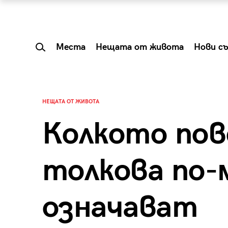
Места
Нещата от живота
Нови с
НЕЩАТА ОТ ЖИВОТА
Колкото пов
толкова по-
означават
 Shareable:
Summer Prelude: ка
лги вечери и
започва лятото в 