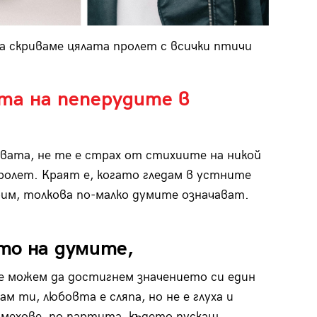
ва скриваме цялата пролет с всички птичи
та на пеперудите в
вата, не те е страх от стихиите на никой
ролет. Краят е, когато гледам в устните
рим, толкова по-малко думите означават.
то на думите,
 не можем да достигнем значението си един
ам ти, любовта е сляпа, но не е глуха и
смехове, по партита, където пускаш