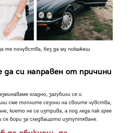
а те почувства, без да му покажеш
 да си направен от причини
зминаваме хладно, загубили се и
или сме топлите сезони на своите чувства,
е, което не се изтрива, а под леда пак грее
 и се бори за следващото изтуптяване.