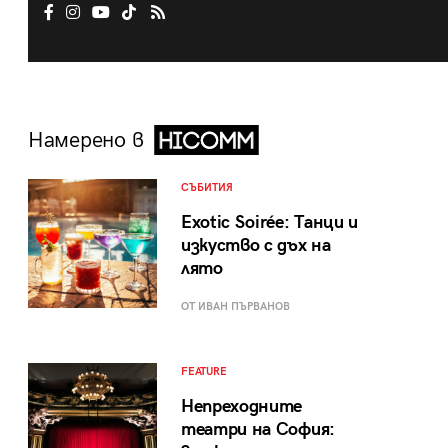
Намерено в
СЪБИТИЯ
Exotic Soirée: Танци и
изкуство с дъх на
лято
ОТ ИВАН ПЪРВАНОВ
FEATURE
Непреходните
театри на София: