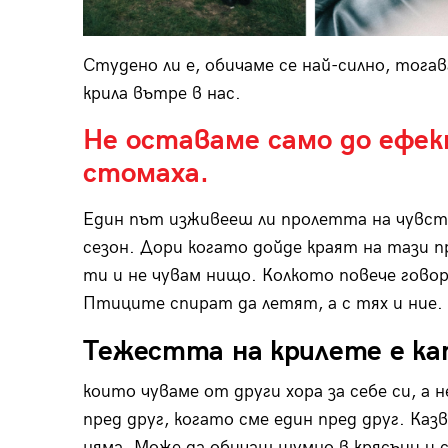
Студено ли е, обичаме се най-силно, тога
крила вътре в нас.
Не оставаме само до ефек
стомаха.
Един път изживееш ли пролетта на чувст
сезон. Дори когато дойде краят на тази п
ти и не чувам нищо. Колкото повече гово
Птиците спират да летят, а с тях и ние.
Тежестта на крилете е ка
които чуваме от други хора за себе си, а
пред друг, когато сме един пред друг. Казв
няма. Може да обичаш шумно в крясъци и 