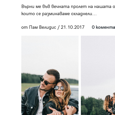
пания
Върни ме във вечната пролет на нашата 
които се разминаваме охладнели...
от Пам Велидис / 21.10.2017
0 комента
28
/29