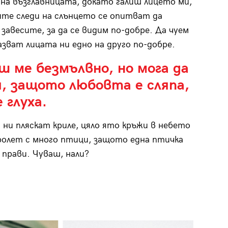
на възглавницата, докато галиш лицето ми,
ите следи на слънцето се опитват да
завесите, за да се видим по-добре. Да чуем
казват лицата ни едно на друго по-добре.
ш ме безмълвно, но мога да
я, защото любовта е сляпа,
е глуха.
 ни пляскат криле, цяло ято кръжи в небето
ролет с много птици, защото една птичка
 прави. Чуваш, нали?