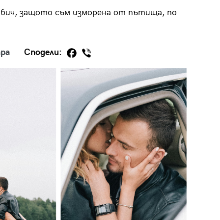
обич, защото съм изморена от пътища, по
ра
Сподели:
29
/29