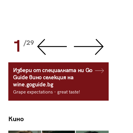
1
2
/29
/
Избери от специалната ни Go
Guide вино селекция на
wine.goguide.bg
Grape expectations - great taste!
Кино