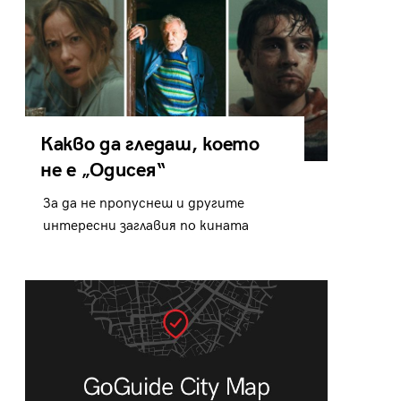
Какво да гледаш, което
не е „Одисея“
За да не пропуснеш и другите
интересни заглавия по кината