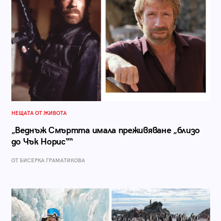
НЕЩАТА ОТ ЖИВОТА
„Веднъж Смъртта имала преживяване „близо
до Чък Норис““
ОТ БИСЕРКА ГРАМАТИКОВА