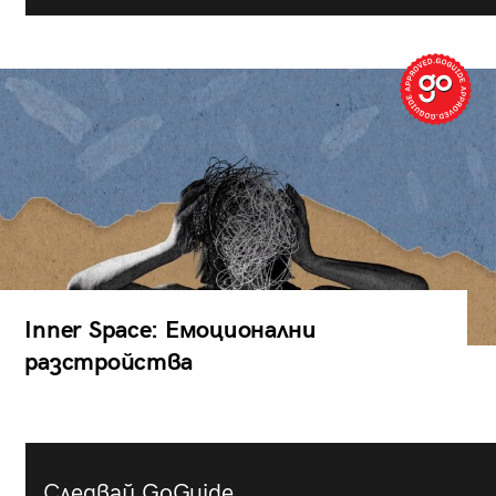
Inner Space: Емоционални
разстройства
Следвай GoGuide