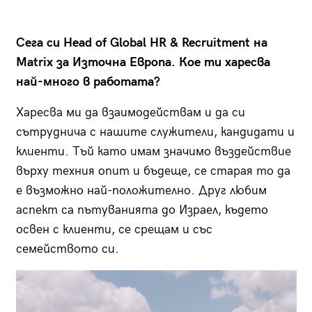
Сега си Head of Global HR & Recruitment на
Matrix за Източна Европа. Кое ти харесва
най-много в работата?
Харесва ми да взаимодействам и да си
сътруднича с нашите служители, кандидати и
клиенти. Тъй като имам значимо въздействие
върху техния опит и бъдеще, се старая то да
е възможно най-положително. Друг любим
аспект са пътуванията до Израел, където
освен с клиенти, се срещам и със
семейството си.