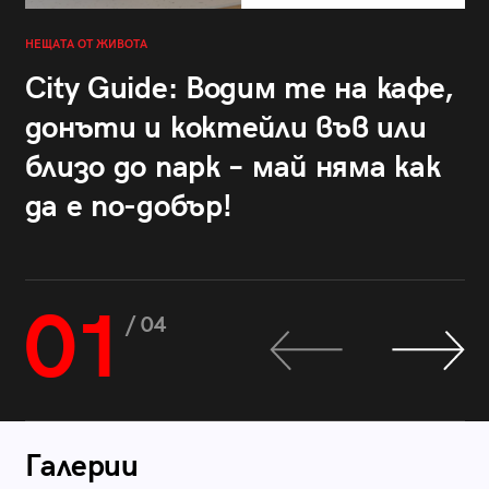
НЕЩАТА ОТ ЖИВОТА
City Guide: Водим те на кафе,
донъти и коктейли във или
близо до парк – май няма как
да е по-добър!
01
/ 04
Галерии