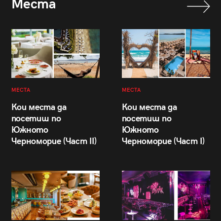
Места
МЕСТА
МЕСТА
Кои места да
Кои места да
посетиш по
посетиш по
Южното
Южното
Черноморие (Част II)
Черноморие (Част I)