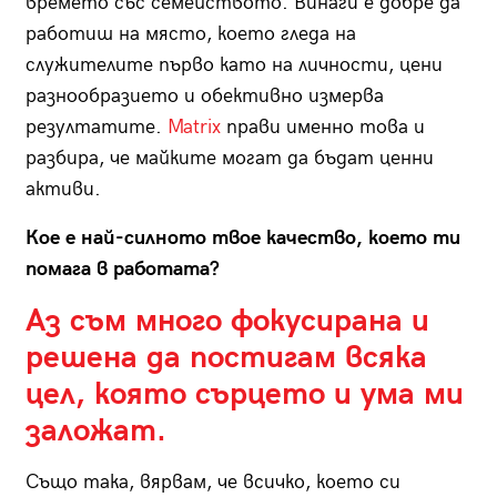
времето със семейството. Винаги е добре да
работиш на място, което гледа на
служителите първо като на личности, цени
разнообразието и обективно измерва
резултатите.
Matrix
прави именно това и
разбира, че майките могат да бъдат ценни
активи.
Кое е най-силното твое качество, което ти
помага в работата?
Аз съм много фокусирана и
решена да постигам всяка
цел, която сърцето и ума ми
заложат.
Също така, вярвам, че всичко, което си