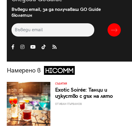
Въведи email, за да получаваш GO Guide
бюлетин
Намерено в
СЪБИТИЯ
Exotic Soirée: Танци и
изкуство с дъх на лято
ОТ ИВАН ПЪРВАНОВ