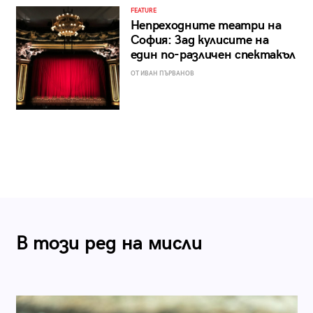
FEATURE
Непреходните театри на
София: Зад кулисите на
един по-различен спектакъл
ОТ ИВАН ПЪРВАНОВ
В този ред на мисли