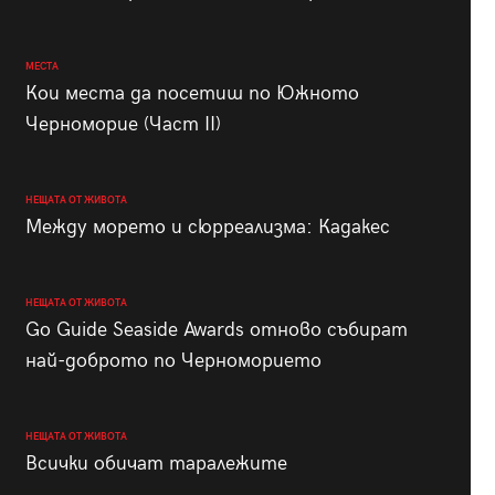
МЕСТА
Кои места да посетиш по Южното
Черноморие (Част II)
НЕЩАТА ОТ ЖИВОТА
Между морето и сюрреализма: Кадакес
НЕЩАТА ОТ ЖИВОТА
Go Guide Seaside Awards отново събират
най-доброто по Черноморието
НЕЩАТА ОТ ЖИВОТА
Всички обичат таралежите