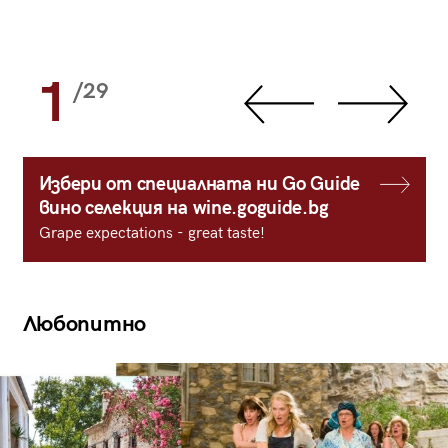
1
/29
Избери от специалната ни Go Guide
вино селекция на wine.goguide.bg
Grape expectations - great taste!
Любопитно