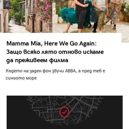
Mamma Mia, Here We Go Again:
Защо всяко лято отново искаме
да преживеем филма
Където на заден фон звучи ABBA, а пред теб е
синьото море