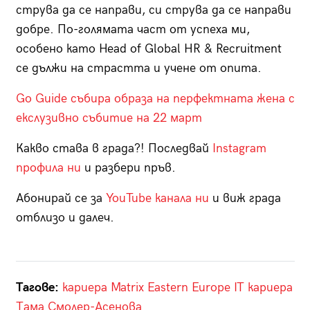
струва да се направи, си струва да се направи
добре. По-голямата част от успеха ми,
особено като Head of Global HR & Recruitment
се дължи на страстта и учене от опита.
Go Guide събира образа на перфектната жена с
екслузивно събитие на 22 март
Какво става в града?! Последвай
Instagram
профила ни
и разбери пръв.
Абонирай се за
YouTube канала ни
и виж града
отблизо и далеч.
Тагове:
кариера
Matrix Eastern Europe
IT кариера
Тама Смолер-Асенова