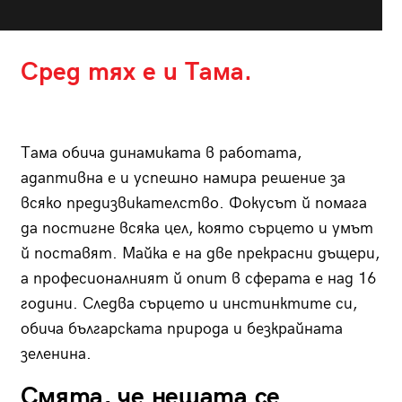
Сред тях е и Тама.
Тама обича динамиката в работата,
адаптивна е и успешно намира решение за
всяко предизвикателство. Фокусът й помага
да постигне всяка цел, която сърцето и умът
й поставят. Майка е на две прекрасни дъщери,
а професионалният й опит в сферата е над 16
години. Следва сърцето и инстинктите си,
обича българската природа и безкрайната
зеленина.
Смята, че нещата се