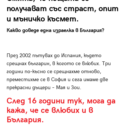
получават със страст, опит
и мъничко късмет.
Какво доведе една израелка в България?
През 2002 пътувах до Испания, където
срещнах българин, в когото се влюбих. Три
години по-късно се срещнахме отново,
преместихме се в София и сега имаме две
прекрасни дъщери – Мая и Зои.
След 16 години тук, мога да
кажа, че се влюбих и в
България.