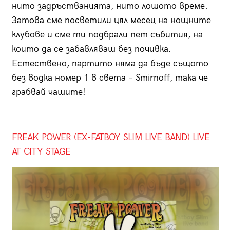
нито задръстванията, нито лошото време.
Затова сме посветили цял месец на нощните
клубове и сме ти подбрали пет събития, на
които да се забавляваш без почивка.
Естествено, партито няма да бъде същото
без
водка номер 1 в света
– Smirnoff, така че
грабвай чашите!
FREAK POWER (EX-FATBOY SLIM LIVE BAND) LIVE
AT CITY STAGE