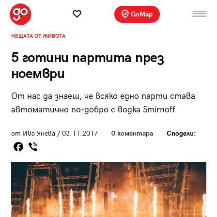
GoMap
НЕЩАТА ОТ ЖИВОТА
5 готини партита през
ноември
От нас да знаеш, че всяко едно парти става
автоматично по-добро с водка Smirnoff
от Ива Янева / 03.11.2017
0 коментара
Сподели: