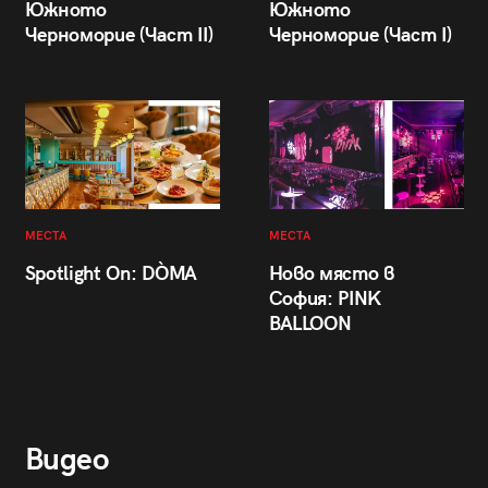
Южното
Южното
Черноморие (Част II)
Черноморие (Част I)
МЕСТА
МЕСТА
Spotlight On: DÒMA
Ново място в
София: PINK
BALLOON
Видео