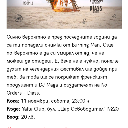
Силно вероятно е през последните години да
са ти попадали снимки от Burning Man. Още
по-вероятно е да си умирал от яд, че не
можеш да отидеш. Е, вече не е нужно, понеже
духът на легендарния фестивал ще дойде при
теб. За това ще се погрижат френският
продуцент и DJ Maga и създателят на No
Orders – Diass.
Кога:
11 ноември, събота, 23:00 ч.
Къде:
Yalta Club, бул. „Цар Освободител“ №20
Вход:
20 лв.