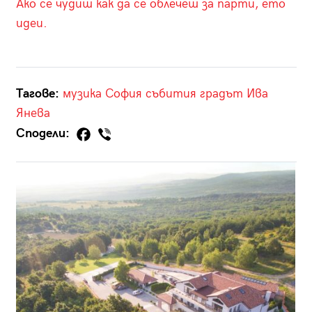
Ако се чудиш как да се облечеш за парти, ето
идеи.
Тагове:
музика
София
събития
градът
Ива
Янева
Сподели: