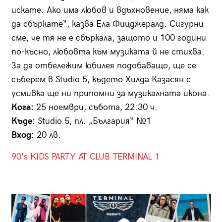
искате. Ако има любов и вдъхновение, няма как
да сбъркате“, казва Ела Фицджералд. Сигурни
сме, че тя не е сбъркала, защото и 100 години
по-късно, любовта към музиката й не стихва.
За да отбележим юбилея подобаващо, ще се
съберем в Studio 5, където Хилда Казасян с
усмивка ще ни припомни за музикалната икона.
Кога:
25 ноември, събота, 22:30 ч.
Къде:
Studio 5, пл. „България“ №1
Вход:
20 лв.
90's KIDS PARTY AT CLUB TERMINAL 1