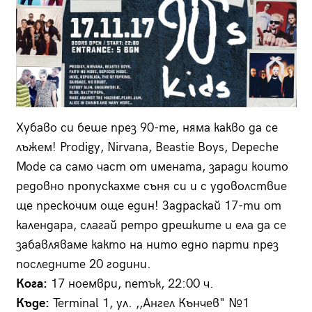
Хубаво си беше през 90-те, няма какво да се
лъжем! Prodigy, Nirvana, Beastie Boys, Depeche
Mode са само част от имената, заради които
редовно пропускахме съня си и с удоволствие
ще прескочим още един! Задраскай 17-ти от
календара, слагай ретро дрешките и ела да се
забавляваме както на нито едно парти през
последните 20 години.
Кога:
17 ноември, петък, 22:00 ч.
Къде:
Terminal 1, ул. ,,Ангел Кънчев" №1