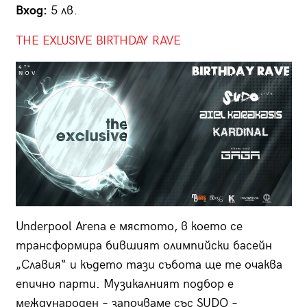
Вход:
5 лв.
THE EXLUSIVE BIRTHDAY RAVE
Underpool Arena е мястото, в което се
трансформира бившият олимпийски басейн
„Славия“ и където тази събота ще те очаква
епично парти. Музикалният подбор е
международен – започваме със SUDO –