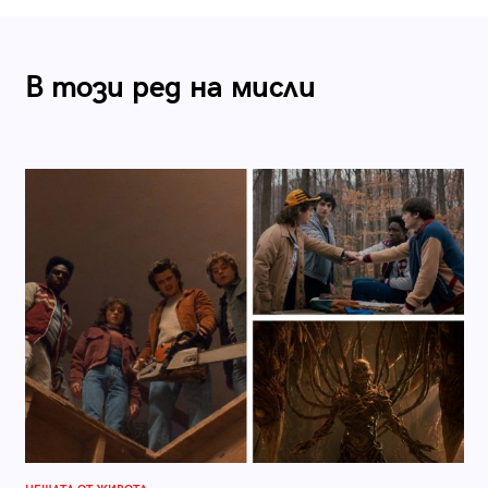
В този ред на мисли