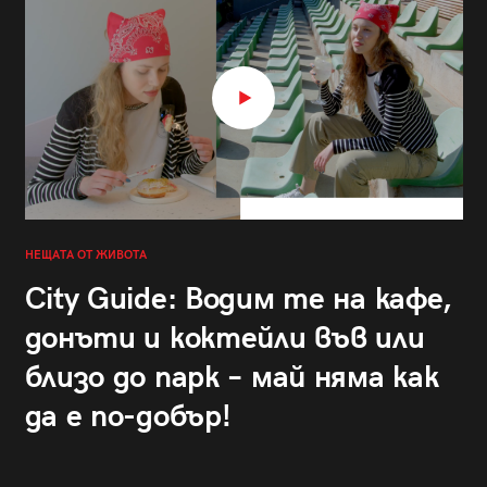
НЕЩАТА ОТ ЖИВОТА
City Guide: Водим те на кафе,
донъти и коктейли във или
близо до парк – май няма как
да е по-добър!