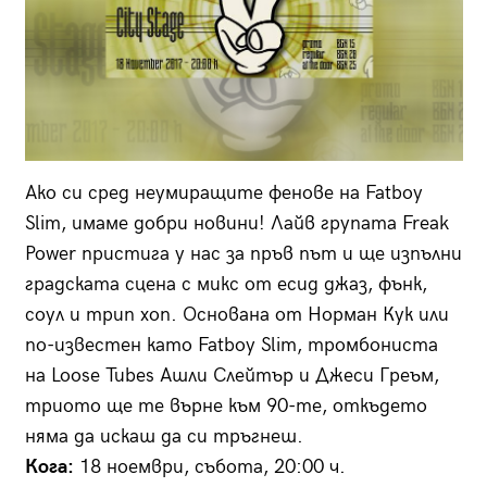
Ако си сред неумиращите фенове на Fatboy
Slim, имаме добри новини! Лайв групата Freak
Power пристига у нас за пръв път и ще изпълни
градската сцена с микс от есид джаз, фънк,
соул и трип хоп. Основана от Норман Кук или
по-известен като Fatboy Slim, тромбониста
на Loose Tubes Ашли Слейтър и Джеси Греъм,
триото ще те върне към 90-те, откъдето
няма да искаш да си тръгнеш.
Кога:
18 ноември, събота, 20:00 ч.