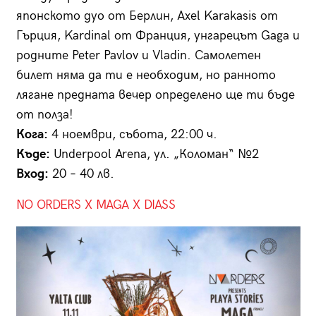
японското дуо от Берлин, Axel Karakasis от
Гърция, Kardinal от Франция, унгарецът Gaga и
родните Peter Pavlov и Vladin. Самолетен
билет няма да ти е необходим, но ранното
лягане предната вечер определено ще ти бъде
от полза!
Кога:
4 ноември, събота, 22:00 ч.
Къде:
Underpool Arena, ул. „Коломан“ №2
Вход:
20 – 40 лв.
NO ORDERS X MAGA X DIASS