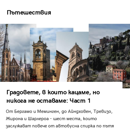
Пътешествия
Градовете, в които кацаме, но
никога не оставаме: Част 1
От Бергамо и Меминген, до Айндховен, Тревизо,
Жирона и Шарлероа - шест места, които
заслужават повече от автобусна спирка по пътя