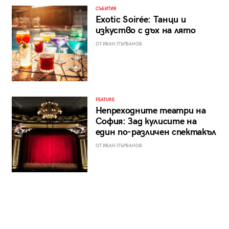
СЪБИТИЯ
Exotic Soirée: Танци и
изкуство с дъх на лято
ОТ ИВАН ПЪРВАНОВ
FEATURE
Непреходните театри на
София: Зад кулисите на
един по-различен спектакъл
ОТ ИВАН ПЪРВАНОВ