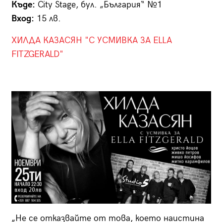
Къде:
City Stage, бул. „България“ №1
Вход:
15 лв.
ХИЛДА КАЗАСЯН "С УСМИВКА ЗА ELLA
FITZGERALD"
„Не се отказвайте от това, което наистина