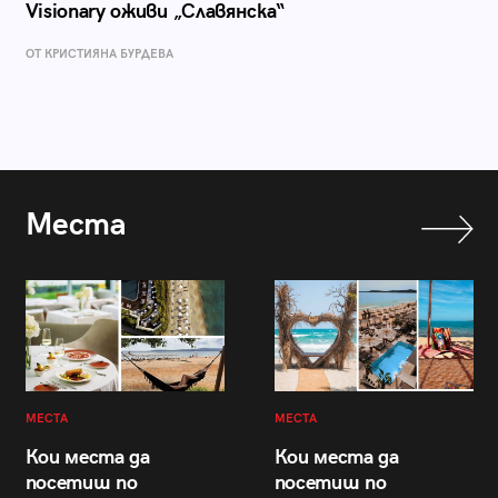
Visionary оживи „Славянска“
ОТ КРИСТИЯНА БУРДЕВА
Места
МЕСТА
МЕСТА
Кои места да
Кои места да
посетиш по
посетиш по