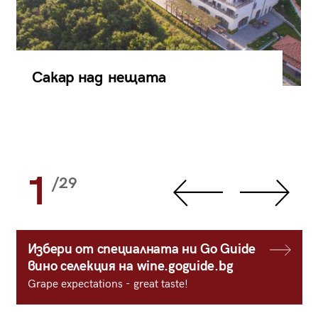
Сакар над нещата
1
/29
Избери от специалната ни Go Guide
вино селекция на wine.goguide.bg
Grape expectations - great taste!