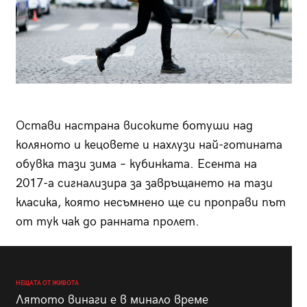
Остави настрана високите ботуши над
коляното и кецовете и нахлузи най-готината
обувка тази зима – кубинката. Есента на
2017-а сигнализира за завръщането на тази
класика, която несъмнено ще си проправи път
от тук чак до ранната пролет.
НЕЩАТА ОТ ЖИВОТА
Лятото винаги е в минало време