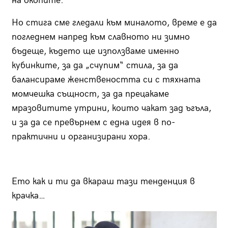
на окопите.
Но стига сме гледали към миналото, време е да
погледнем напред към славното ни зимно
бъдеще, където ще използваме именно
кубинките, за да „счупим“ стила, за да
балансираме женствеността си с тяхната
момчешка същност, за да прецакаме
мразовитите утрини, които чакат зад ъгъла,
и за да се превърнем с една идея в по-
практични и организирани хора.
Ето как и ти да вкараш тази тенденция в
крачка…