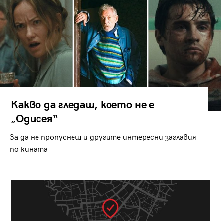
Какво да гледаш, което не е
„Одисея“
За да не пропуснеш и другите интересни заглавия
по кината