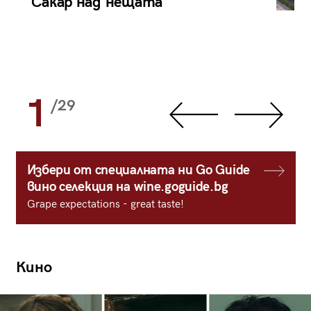
Сакар над нещата
1
/29
Избери от специалната ни Go Guide
вино селекция на wine.goguide.bg
Grape expectations - great taste!
Кино