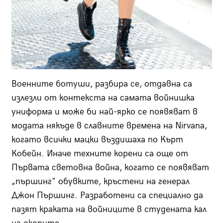
Военните ботуши, разбира се, отдавна са
излезли от контекста на самата войнишка
униформа и може би най-ярко се появяват в
модата някъде в славните времена на Nirvana,
когато всички мацки въздишаха по Кърт
Кобейн. Иначе техните корени са още от
Първата световна война, когато се появяват
„пършинг" обувките, кръстени на генерал
Джон Пършинг. Разработени са специално да
пазят краката на войниците в студената кал