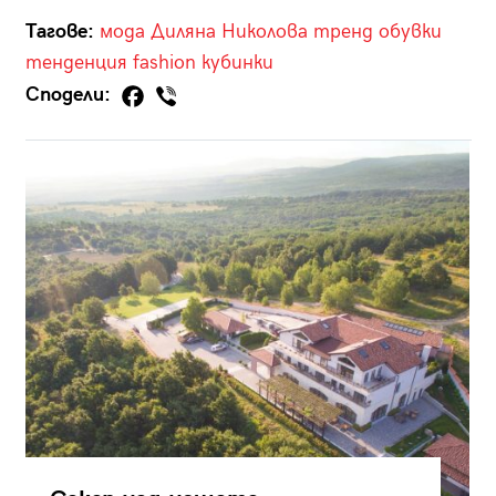
Тагове:
мода
Диляна Николова
тренд
обувки
тенденция
fashion
кубинки
Сподели: