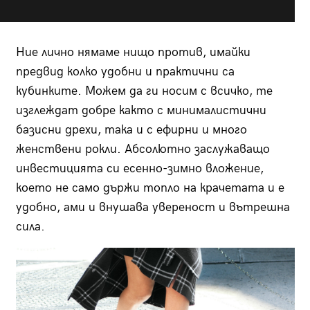
Ние лично нямаме нищо против, имайки
предвид колко удобни и практични са
кубинките. Можем да ги носим с всичко, те
изглеждат добре както с минималистични
базисни дрехи, така и с ефирни и много
женствени рокли. Абсолютно заслужаващо
инвестицията си есeнно-зимно вложение,
което не само държи топло на крачетата и е
удобно, ами и внушава увереност и вътрешна
сила.