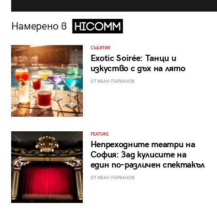
Намерено в
СЪБИТИЯ
Exotic Soirée: Танци и
изкуство с дъх на лято
ОТ ИВАН ПЪРВАНОВ
FEATURE
Непреходните театри на
София: Зад кулисите на
един по-различен спектакъл
ОТ ИВАН ПЪРВАНОВ