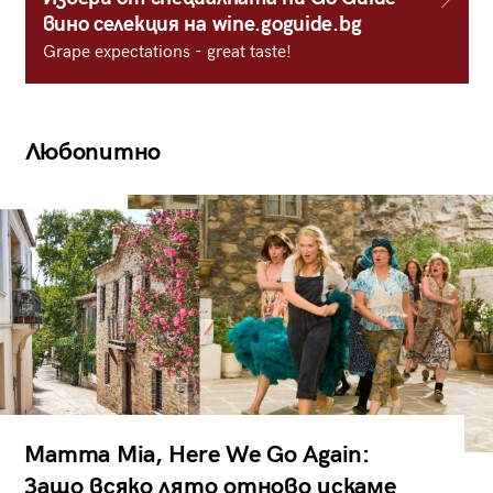
вино селекция на wine.goguide.bg
Grape expectations - great taste!
Любопитно
Mamma Mia, Here We Go Again:
Защо всяко лято отново искаме