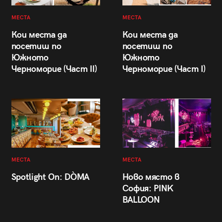
МЕСТА
МЕСТА
Кои места да
Кои места да
посетиш по
посетиш по
Южното
Южното
Черноморие (Част II)
Черноморие (Част I)
МЕСТА
МЕСТА
Spotlight On: DÒMA
Ново място в
София: PINK
BALLOON