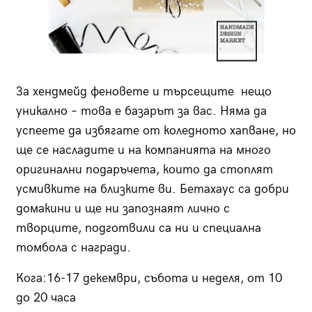
За хендмейд феновете и търсещите нещо
уникално – това е базарът за вас. Няма да
успеете да избягате от коледното хапване, но
ще се насладите и на компанията на много
оригинални подаръчета, които да стоплят
усмивките на близките ви. Бетахаус са добри
домакини и ще ни запознаят лично с
творците, подготвили са ни и специална
томбола с награди.
Кога:16-17 декември, събота и неделя, от 10
до 20 часа