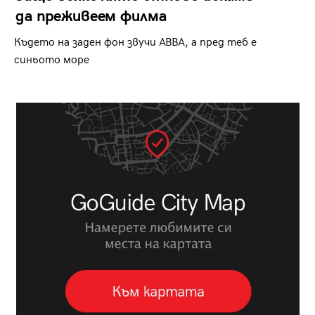
да преживеем филма
Където на заден фон звучи ABBA, а пред теб е
синьото море