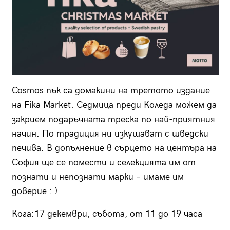
Cosmos пък са домакини на третото издание
на Fika Market. Седмица преди Коледа можем да
закрием подаръчната треска по най-приятния
начин. По традиция ни изкушават с шведски
печива. В допълнение в сърцето на центъра на
София ще се помести и селекцията им от
познати и непознати марки – имаме им
доверие : )
Кога:17 декември, събота, от 11 до 19 часа