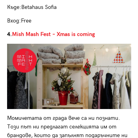
Къде:Вetahaus Sofia
Вход:Free
4.
Mish Mash Fest – Xmas is coming
Момичетата от града вече са ни познати.
Този път ни предлагат селекцията им от
брандове, които да запълнят подаръчните ни