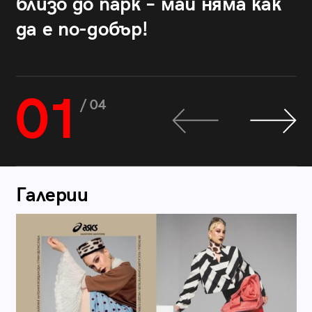
близо до парк – май няма как
да е по-добър!
01
/ 04
Галерии