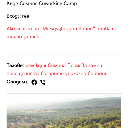
Къде:Cosmos Coworking Camp
Вход:Free
Ако си фен на "Междузвездни войни", това е
точно за теб.
Тагове:
селекция
Симона Пенчева
лампи
посещенията
базарите
уникално
бонбони
Сподели: