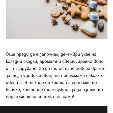
Още преди да е започнал, декември ухае на
коледни сладки, ароматни свещи, греяно вино
и… пазаруване. За да ти остане повече време
за тези удоволствия, ти предлагаме няколко
ивента. В тях ще откриеш на едно място
всичко, което ще ти е нужно, за да изпълниш
подаръчния си списък и не само!