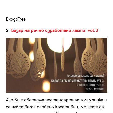
Вход:Free
2.
Базар на ръчно изработени лампи
vol.3
Ако ви е светнала нестандартната лампичка и
се чувствате особено креативни, можете да