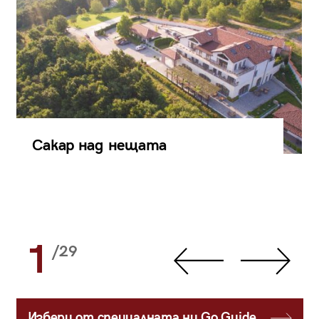
Сакар над нещата
1
/29
Избери от специалната ни Go Guide