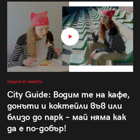
НЕЩАТА ОТ ЖИВОТА
City Guide: Водим те на кафе,
донъти и коктейли във или
близо до парк – май няма как
да е по-добър!