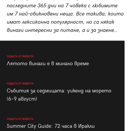
последните 365 дни на 7 човека с любимите
им 7 най-обикновени неща. Все такива, които
имат лексиконна популярност, но са някак
винаги интересни за питане, а и за знаене…
НЕЩАТА ОТ ЖИВОТА
Лятото винаги е в минало време
НЕЩАТА ОТ ЖИВОТА
Събития за седмицата: уикенд на морето
(6–9 август)
НЕЩАТА ОТ ЖИВОТА
Summer City Guide: 72 часа в Иракли