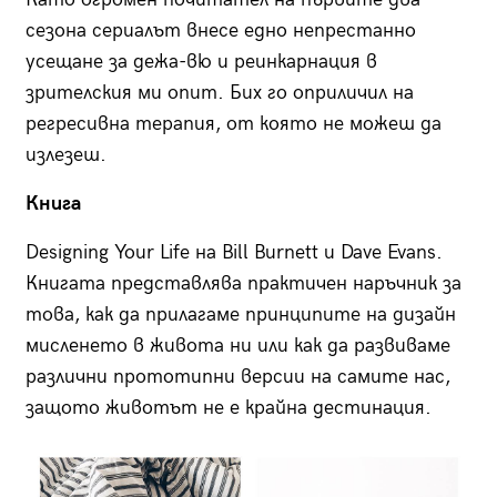
сезона сериалът внесе едно непрестанно
усещане за дежа-вю и реинкарнация в
зрителския ми опит. Бих го оприличил на
регресивна терапия, от която не можеш да
излезеш.
Книга
Designing Your Life на Bill Burnett и Dave Evans.
Книгата представлява практичен наръчник за
това, как да прилагаме принципите на дизайн
мисленето в живота ни или как да развиваме
различни прототипни версии на самите нас,
защото животът не е крайна дестинация.