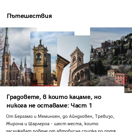
Пътешествия
Градовете, в които кацаме, но
никога не оставаме: Част 1
От Бергамо и Меминген, до Айндховен, Тревизо,
Жирона и Шарлероа - шест места, които
заслужават повече от автобусна спирка по пътя