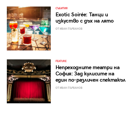
СЪБИТИЯ
Exotic Soirée: Танци и
изкуство с дъх на лято
ОТ ИВАН ПЪРВАНОВ
FEATURE
Непреходните театри на
София: Зад кулисите на
един по-различен спектакъл
ОТ ИВАН ПЪРВАНОВ