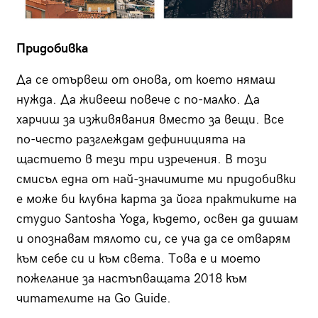
Придобивка
Да се отървеш от онова, от което нямаш
нужда. Да живееш повече с по-малко. Да
харчиш за изживявания вместо за вещи. Все
по-често разглеждам дефиницията на
щастието в тези три изречения. В този
смисъл една от най-значимите ми придобивки
е може би клубна карта за йога практиките на
студио Santosha Yoga, където, освен да дишам
и опознавам тялото си, се уча да се отварям
към себе си и към света. Това е и моето
пожелание за настъпващата 2018 към
читателите на Go Guide.