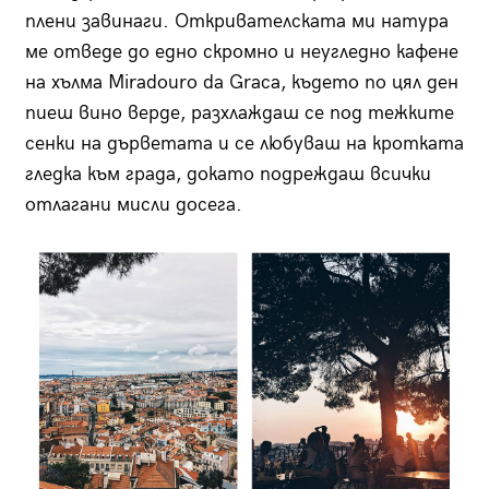
плени завинаги. Откривателската ми натура
ме отведе до едно скромно и неугледно кафене
на хълма Miradouro da Graca, където по цял ден
пиеш вино верде, разхлаждаш се под тежките
сенки на дърветата и се любуваш на кротката
гледка към града, докато подреждаш всички
отлагани мисли досега.