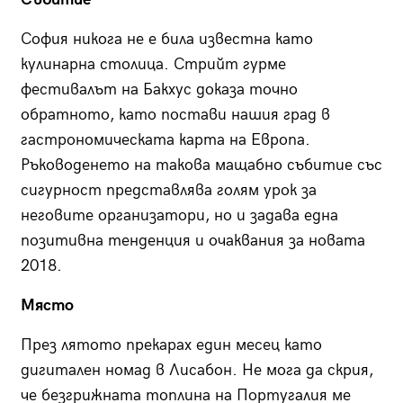
София никога не е била известна като
кулинарна столица. Стрийт гурме
фестивалът на Бакхус доказа точно
обратното, като постави нашия град в
гастрономическата карта на Европа.
Ръководенето на такова мащабно събитие със
сигурност представлява голям урок за
неговите организатори, но и задава една
позитивна тенденция и очаквания за новата
2018.
Място
През лятото прекарах един месец като
дигитален номад в Лисабон. Не мога да скрия,
че безгрижната топлина на Португалия ме