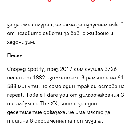
за да сме сигурни, че няма да изпуснем някой
от неговите съвети за бавно живеене и
хедонизъм.
Песен
Според Spotify, през 2017 съм слушал 3726
песни от 1882 изпълнители в рамките на 61
588 минути, но само един трак си остава на
repeat. Това е I dare you от дългоочаквания 3-
ти албум на The XX, които за едно
десетилетие доказаха, че има място за
тишина в съвременната поп музика.