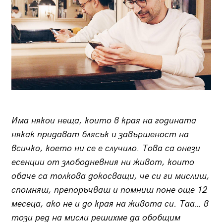
Има някои неща, които в края на годината
някак придават блясък и завършеност на
всичко, което ни се е случило. Това са онези
есенции от злободневния ни живот, които
обаче са толкова докосващи, че си ги мислиш,
спомняш, препоръчваш и помниш поне още 12
месеца, ако не и до края на живота си. Таа… в
този ред на мисли решихме да обобщим