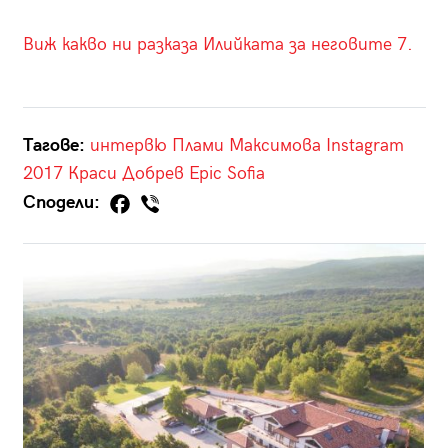
Виж какво ни разказа Илийката за неговите 7.
Тагове:
интервю
Плами Максимова
Instagram
2017
Краси Добрев
Epic Sofia
Сподели: