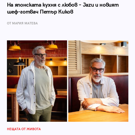
На японската кухня с любов – Jazu и новият
шеф-готвач Петър Киков
ОТ МАРИЯ МАТЕВА
НЕЩАТА ОТ ЖИВОТА