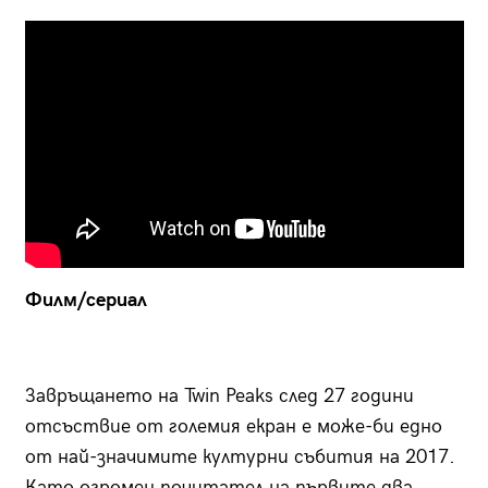
Филм/сериал
Завръщането на Twin Peaks след 27 години
отсъствие от големия екран е може-би едно
от най-значимите културни събития на 2017.
Като огромен почитател на първите два