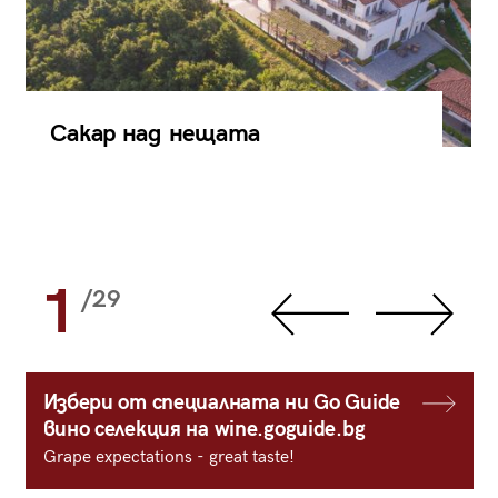
Сакар над нещата
1
/29
Избери от специалната ни Go Guide
вино селекция на wine.goguide.bg
Grape expectations - great taste!