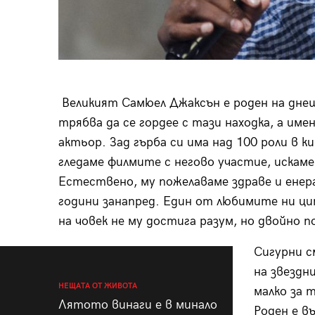
Великият Самюел Джаксън е роден на днеш
трябва да се гордее с тази находка, а им
актьор. Зад гърба си има над 100 роли в 
гледаме филмите с негово участие, искам
Естествено, му пожелаваме здраве и енерг
години занапред. Един от любимите ни ц
на човек не му достига разум, но двойно п
Сигурни с
на звездн
НЕЩАТА ОТ ЖИВОТА
малко за 
Лятото винаги е в минало
Роден е в