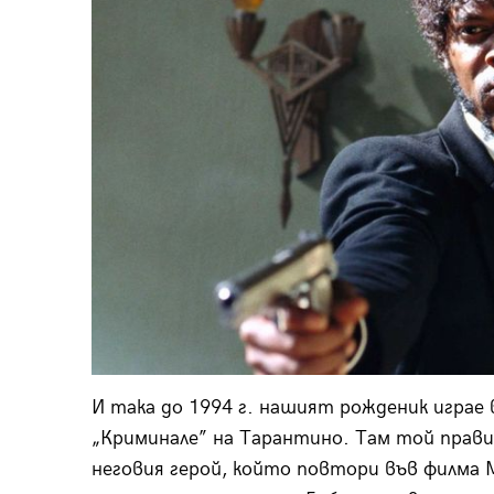
И така до 1994 г. нашият рожденик играе
„Криминале” на Тарантино. Там той прави
неговия герой, който повтори във филма 