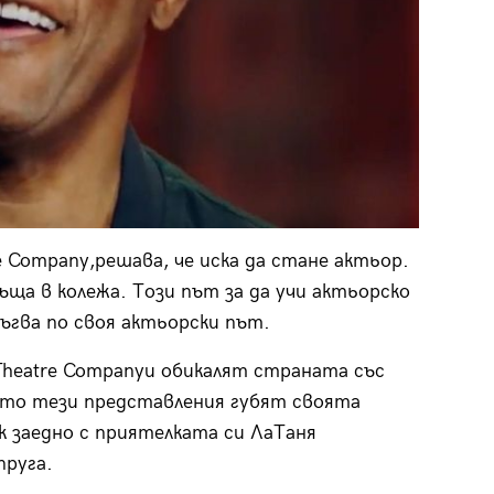
e Company,решава, че иска да стане актьор.
ща в колежа. Този път за да учи актьорско
ъгва по своя актьорски път.
 Theatre Companyи обикалят страната със
ато тези представления губят своята
 заедно с приятелката си ЛаТаня
пруга.