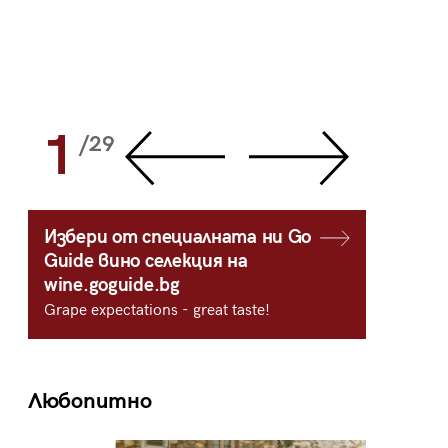
1
2
/29
/
Избери от специалната ни Go
Guide вино селекция на
wine.goguide.bg
Grape expectations - great taste!
Любопитно