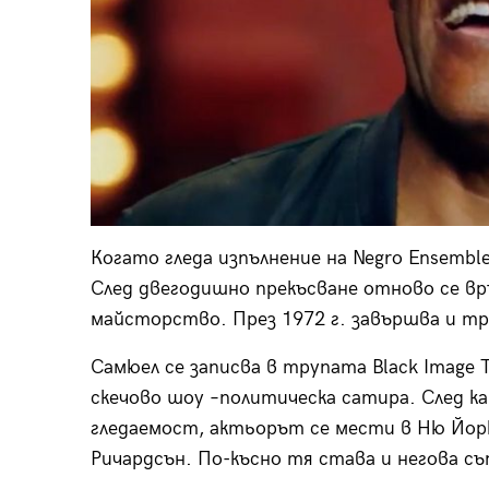
Когато гледа изпълнение на Negro Ensembl
След двегодишно прекъсване отново се връ
майсторство. През 1972 г. завършва и тр
Самюел се записва в трупата Black Image
скечово шоу –политическа сатира. След к
гледаемост, актьорът се мести в Ню Йорк
Ричардсън. По-късно тя става и негова съ