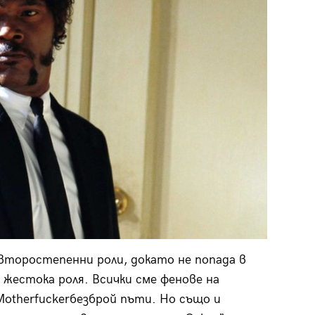
 второстепенни роли, докато не попада в
 жестока роля. Всички сме фенове на
Мotherfuckerбезброй пъти. Но също и