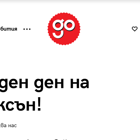
ъбития
ен ден на
ксън!
ва нас
к
Tender is the Wine – Какво
чаша
се пие на Лазурния бряг