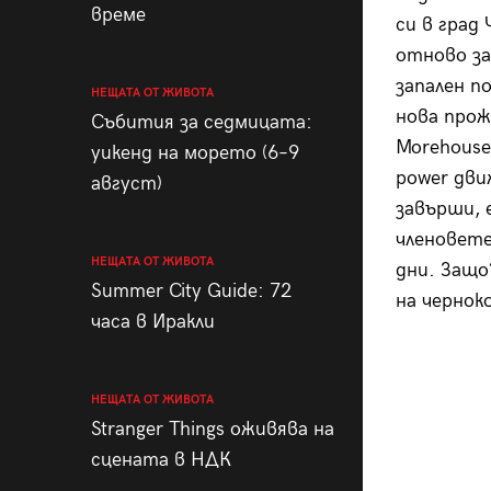
време
си в град
отново за
запален п
НЕЩАТА ОТ ЖИВОТА
нова прож
Събития за седмицата:
Morehouse
уикенд на морето (6–9
power дви
август)
завърши, 
членовете
НЕЩАТА ОТ ЖИВОТА
дни. Защо
Summer City Guide: 72
на чернок
часа в Иракли
НЕЩАТА ОТ ЖИВОТА
Stranger Things оживява на
сцената в НДК