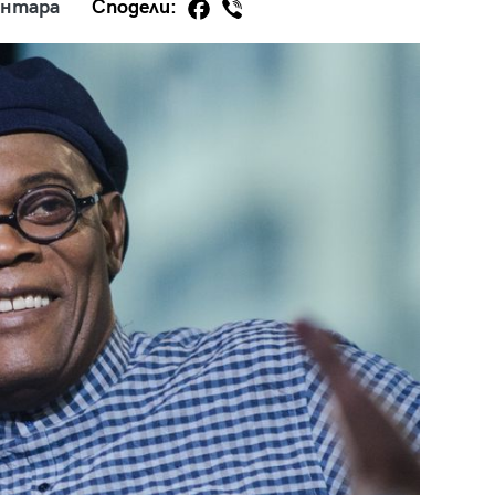
ентара
Сподели:
29
/29