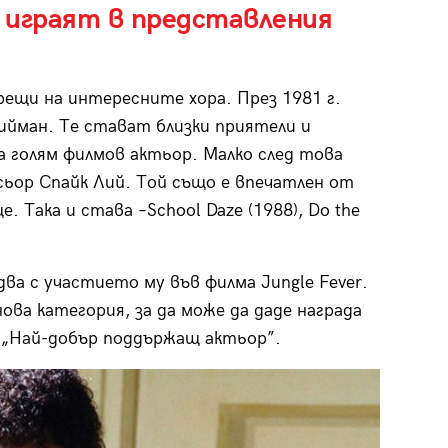
е играят в представления
ещи на интересните хора. През 1981 г.
ийман. Те стават близки приятели и
а голям филмов актьор. Малко след това
ьор Спайк Лий. Той също е впечатлен от
. Така и става –School Daze (1988), Do the
ва с участието му във филма Jungle Fever.
ова категория, за да може да даде награда
а „Най-добър поддържащ актьор”.