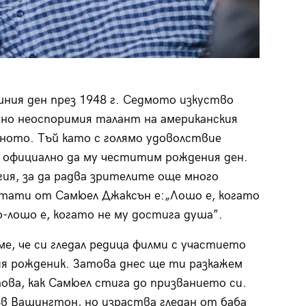
ния ден през 1948 г. Седмото изкуство
енно неоспоримия талант на американския
киното. Тъй като с голямо удоволствие
е официално да му честитим рождения ден.
ия, за да радва зрителите още много
итати от Самюел Джаксън е:„Лошо е, когато
о-лошо е, когато не му достига душа”.
ме, че си гледал редица филми с участието
ия рожденик. Затова днес ще ти разкажем
това, как Самюел стига до призванието си.
ъв Вашингтон, но израства гледан от баба