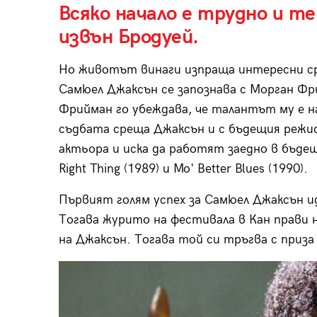
Всяко начало е трудно и т
извън Бродуей.
Но животът винаги изпраща интересни ср
Самюел Джаксън се запознава с Морган Фр
Фрийман го убеждава, че талантът му е н
съдбата среща Джаксън и с бъдещия режис
актьора и иска да работят заедно в бъдеще
Right Thing (1989) и Mo' Better Blues (1990).
Първият голям успех за Самюел Джаксън ид
Тогава журито на фестивала в Кан прави н
на Джаксън. Тогава той си тръгва с приз