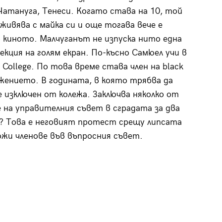
 Чатануга, Тенеси. Когато става на 10, той
живява с майка си и още тогава вече е
о киното. Малчуганът не изпуска нито една
екция на голям екран. По-късно Самюел учи в
 College. По това време става член на black
жението. В годината, в която трябва да
е изключен от колежа. Заключва няколко от
 на управителния съвет в сградата за два
? Това е неговият протест срещу липсата
ожи членове във въпросния съвет.