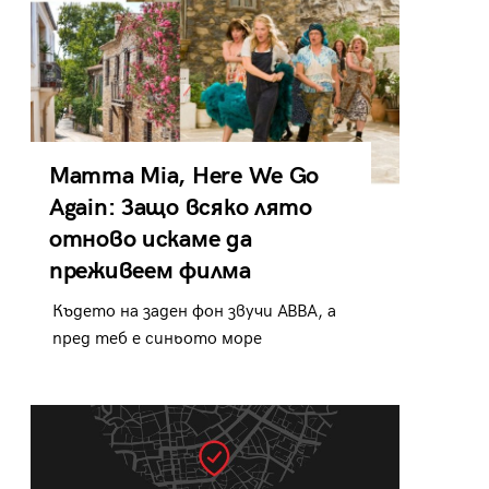
Mamma Mia, Here We Go
Again: Защо всяко лято
отново искаме да
преживеем филма
Където на заден фон звучи ABBA, а
пред теб е синьото море