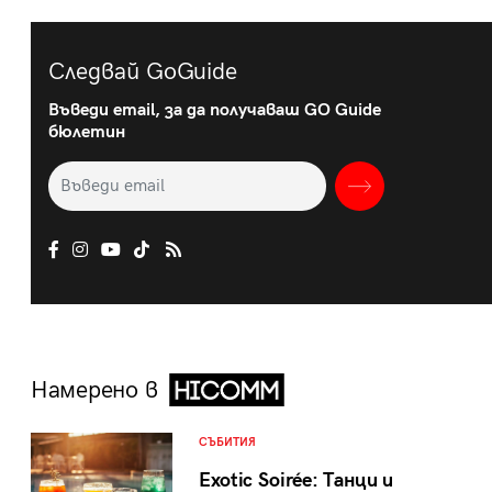
Следвай GoGuide
Въведи email, за да получаваш GO Guide
бюлетин
Намерено в
СЪБИТИЯ
Exotic Soirée: Танци и