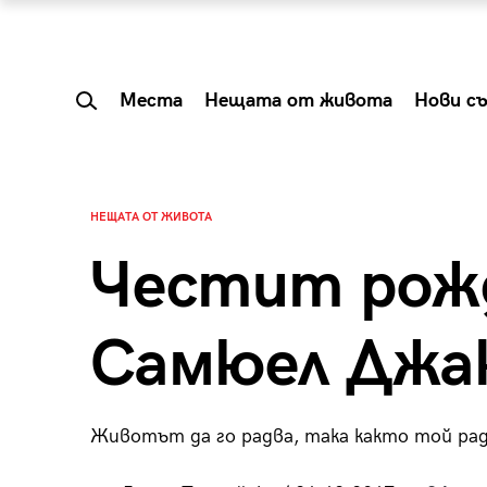
Места
Нещата от живота
Нови с
НЕЩАТА ОТ ЖИВОТА
Честит рожд
Самюел Джа
Животът да го радва, така както той рад
 Shareable:
Summer Prelude: ка
лги вечери и
започва лятото в 