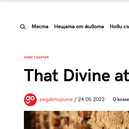
Места
Нещата от живота
Нови с
НОВИ СЪБИТИЯ
That Divine a
редакторите
/ 24.05.2022
0 ком
 Shareable:
Summer Prelude: ка
лги вечери и
започва лятото в 