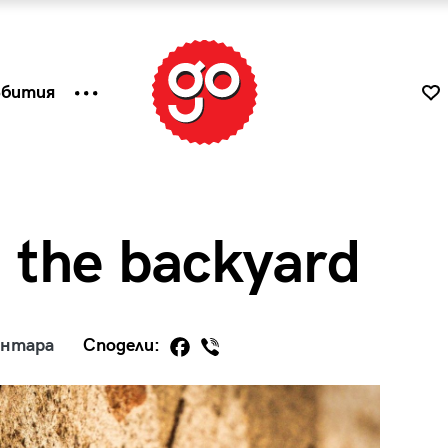
ъбития
t the backyard
ентара
Сподели:
к
Tender is the Wine – Какво
чаша
се пие на Лазурния бряг