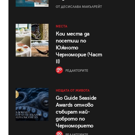
ОТ ДЕСИСЛАВА МАКЪЛРЕЙТ
МЕСТА
Кои места да
посетиш по
Южното
Черноморие (Част
II)
РЕДАКТОРИТЕ
НЕЩАТА ОТ ЖИВОТА
Go Guide Seaside
Awards отново
събират най-
доброто по
Черноморието