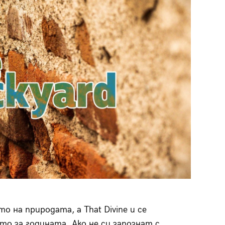
29
/29
о на природата, а That Divine и се
о за годината. Ако не си запознат с