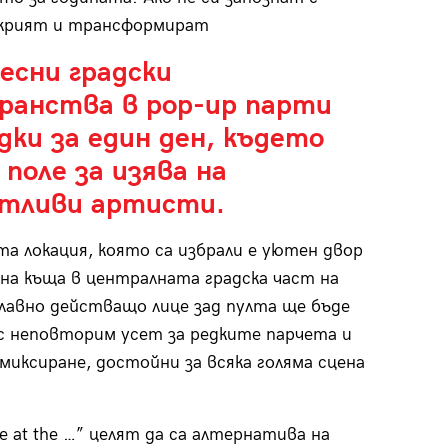
ткрият и трансформират
есни градски
ранства в pop-up парти
дки за един ден, където
поле за изява на
тливи артисти.
а локация, която са избрали е уютен двор
на къща в централната градска част на
главно действащо лице зад пулта ще бъде
с неповторим усет за редките парчета и
 миксиране, достойни за всяка голяма сцена
ne at the …” целят да са алтернатива на