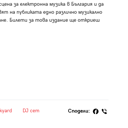
сцена за електронна музика в България и да
ят на публиката едно различно музикално
не. Билети за това издание ще откриеш
ckyard
DJ сет
Сподели: