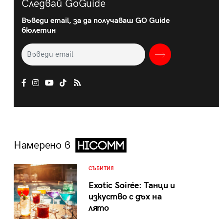
Следвай GoGuide
Въведи email, за да получаваш GO Guide
бюлетин
Намерено в
СЪБИТИЯ
Exotic Soirée: Танци и
изкуство с дъх на
лято