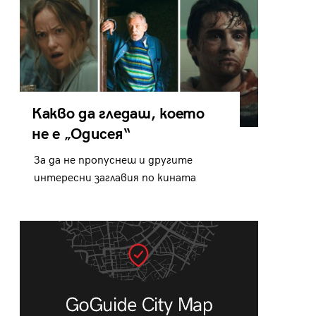
Какво да гледаш, което
не е „Одисея“
За да не пропуснеш и другите
интересни заглавия по кината