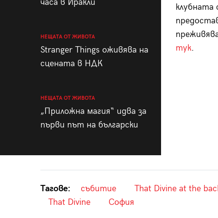
часа в Иракли
клубната 
предостав
преживява
НЕЩАТА ОТ ЖИВОТА
тук
.
Stranger Things оживява на
сцената в НДК
НЕЩАТА ОТ ЖИВОТА
„Приложна магия“ идва за
първи път на български
Тагове:
събитие
That Divine at the ba
That Divine
София