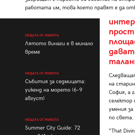
работата им, това което правят е да о
интер
прост
НЕЩАТА ОТ ЖИВОТА
площа
Лятото винаги е в минало
дават 
време
талан
НЕЩАТА ОТ ЖИВОТА
Следващат
Събития за седмицата:
на старин
уикенд на морето (6–9
София, a 
август)
селектор 
умения за
по света.
НЕЩАТА ОТ ЖИВОТА
Summer City Guide: 72
“That Divi