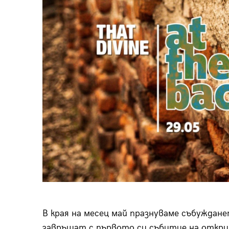
пания
28
/29
В края на месец май празнуваме събужданет
завръщат с първото си събитие на открит