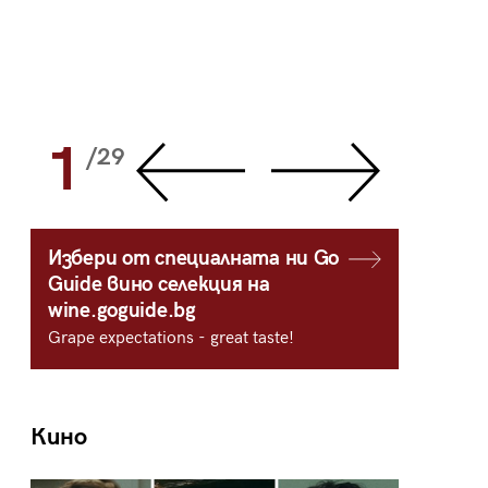
1
2
/29
/
Избери от специалната ни Go
Guide вино селекция на
wine.goguide.bg
Grape expectations - great taste!
Кино