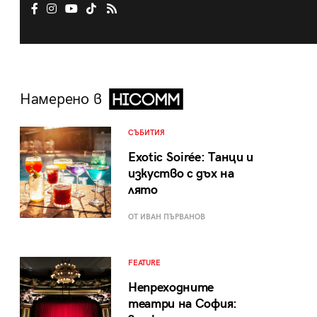
Намерено в
СЪБИТИЯ
Exotic Soirée: Танци и
изкуство с дъх на
лято
ОТ ИВАН ПЪРВАНОВ
FEATURE
Непреходните
театри на София: