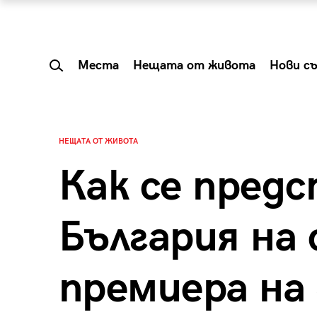
Места
Нещата от живота
Нови с
НЕЩАТА ОТ ЖИВОТА
Как се пред
България на
премиера на
 Shareable:
Summer Prelude: ка
лги вечери и
започва лятото в 