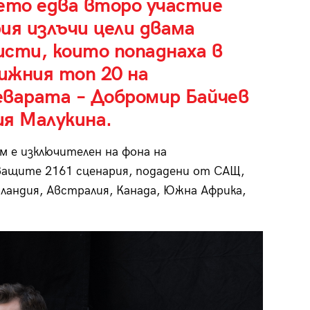
оето едва второ участие
ия излъчи цели двама
исти, които попаднаха в
ижния топ 20 на
еварата – Добромир Байчев
ия Малукина.
м е изключителен на фона на
ащите 2161 сценария, подадени от САЩ,
рландия, Австралия, Канада, Южна Африка,