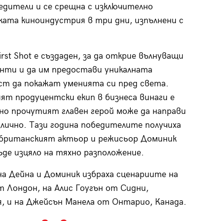
едители и се срещна с изключително
ката киноиндустрия в три дни, изпълнени с
rst Shot е създаден, за да открие вълнуващи
нти и да им предостави уникалната
т да покажат уменията си пред света.
ят продуцентски екип в бизнеса винаги е
 но прочутият главен герой може да направи
злично. Тази година победителите получиха
 британският актьор и режисьор Доминик
ъде изцяло на тяхно разположение.
на Дейна и Доминик избраха сценариите на
т Лондон, на Алис Гоугън от Сидни,
, и на Джейсън Манела от Онтарио, Канада.