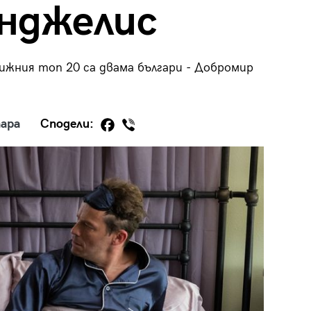
Анджелис
ижния топ 20 са двама българи - Добромир
29
/29
ара
Сподели: