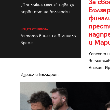
За св
„Приложна магия“ идва за
Българ
първи път на български
финал
прест
НЕЩАТА ОТ ЖИВОТА
надпр
Лятото винаги е в минало
и Мар
време
Успехът и
впечатляв
Англия, И
Израел и България.