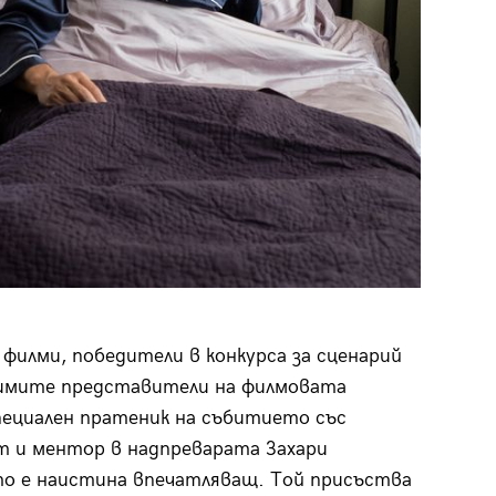
филми, победители в конкурса за сценарий
начимите представители на филмовата
Специален пратеник на събитието със
т и ментор в надпреварата Захари
то е наистина впечатляващ. Той присъства