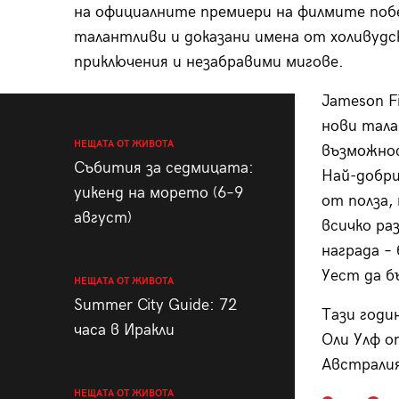
на официалните премиери на филмите поб
талантливи и доказани имена от холивудс
приключения и незабравими мигове.
Jameson Fi
нови тала
НЕЩАТА ОТ ЖИВОТА
възможнос
Събития за седмицата:
Най-добри
уикенд на морето (6–9
от полза,
август)
всичко ра
награда –
Уест да б
НЕЩАТА ОТ ЖИВОТА
Summer City Guide: 72
Тази годи
часа в Иракли
Оли Улф о
Австралия
НЕЩАТА ОТ ЖИВОТА