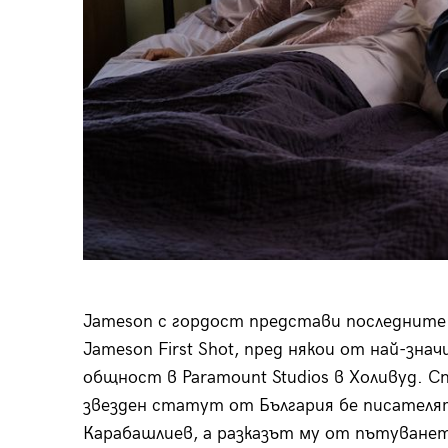
Jameson с гордост представи последните 
Jameson First Shot, пред някои от най-з
общност в Paramount Studios в Холивуд. 
звезден статут от България бе писателя
Карабашлиев, а разказът му от пътуване