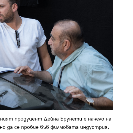
ният продуцент Дейна Брунети е начело на
удно да се пробие във филмовата индустрия,