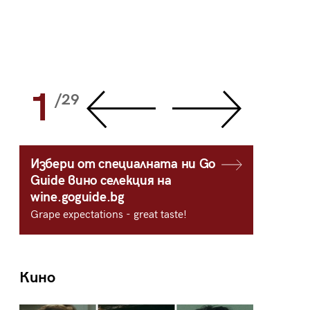
1
2
/29
/
Избери от специалната ни Go
Guide вино селекция на
wine.goguide.bg
Grape expectations - great taste!
Кино