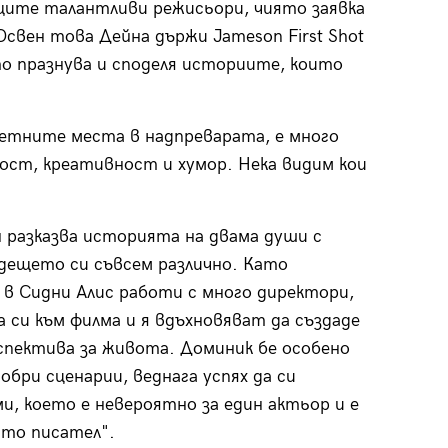
щите талантливи режисьори, чиято заявка
свен това Дейна държи Jameson First Shot
о празнува и споделя историите, които
четните места в надпреварата, е много
ност, креативност и хумор. Нека видим кои
 разказва историята на двама души с
дещето си съвсем различно. Като
 в Сидни Алис работи с много директори,
 си към филма и я вдъхновяват да създаде
рспектива за живота. Доминик бе особено
обри сценарии, веднага успях да си
ми, което е невероятно за един актьор и е
ато писател".