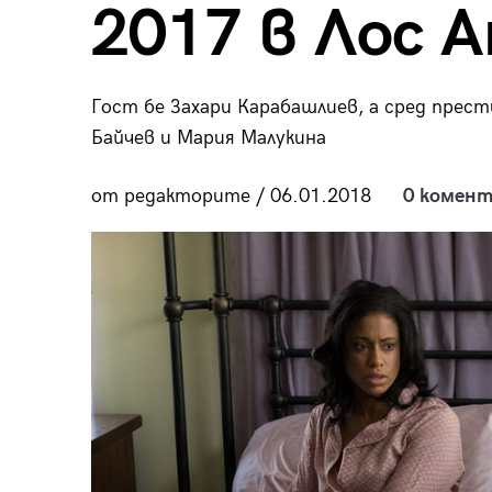
2017 в Лос 
пания
Гост бе Захари Карабашлиев, а сред прест
Байчев и Мария Малукина
28
/29
от редакторите / 06.01.2018
0 комент