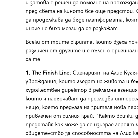
и затова е решен да помогне на прохожда
пред света на киното все още предстои. О
да продължава да бъде платформата, коят
иначе не биха могли да се разкажат.
Всеки от трите скрипта, които взеха по
различен от другите и е пълен с оригинал
са те:
1.
The
Finish
Line
:
Сценарият на Алис Кугън
увреждания, които гледат на живота и бъ
художествен директор в рекламна агенция
които я насърчават да преследва интереса
нещо, което предлага на зрителя нова пе
привлечен от силния край: "Както всички д
представя как може да се изиграе героят 
свидетелство за способността на Алис к