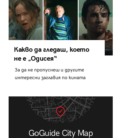
Какво да гледаш, което
не е „Одисея“
За да не пропуснеш и другите
интересни заглавия по кината