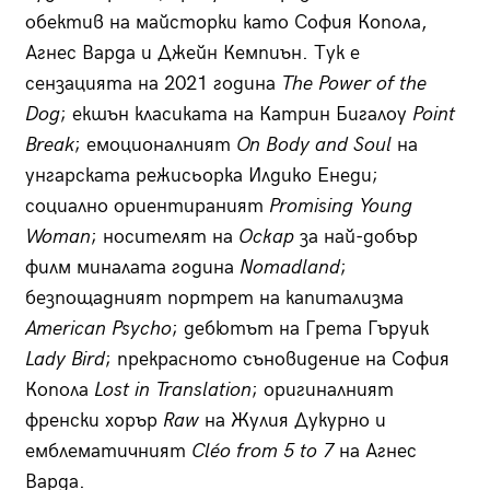
обектив на майсторки като София Копола,
Агнес Варда и Джейн Кемпиън. Тук е
сензацията на 2021 година
The Power of the
Dog
; екшън класиката на Катрин Бигалоу
Point
Break
; емоционалният
On Body and Soul
на
унгарската режисьорка Илдико Енеди;
социално ориентираният
Promising Young
Woman
; носителят на
Оскар
за най-добър
филм миналата година
Nomadland
;
безпощадният портрет на капитализма
American Psycho
; дебютът на Грета Гъруик
Lady Bird
; прекрасното съновидение на София
Копола
Lost in Translation
; оригиналният
френски хорър
Raw
на Жулия Дукурно и
емблематичният
Cléo from 5 to 7
на Агнес
Варда.