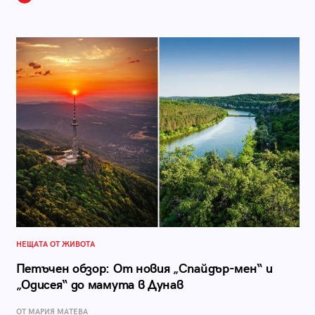
НЕЩАТА ОТ ЖИВОТА
Петъчен обзор: От новия „Спайдър-мен“ и
„Одисея“ до мамута в Дунав
ОТ МАРИЯ МАТЕВА