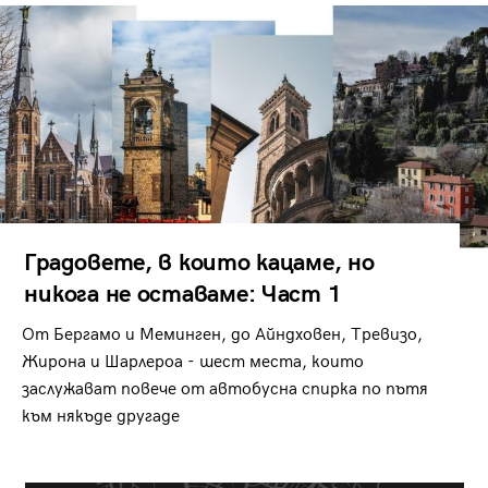
Градовете, в които кацаме, но
никога не оставаме: Част 1
От Бергамо и Меминген, до Айндховен, Тревизо,
Жирона и Шарлероа - шест места, които
заслужават повече от автобусна спирка по пътя
към някъде другаде