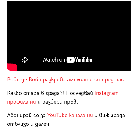
Войн де Войн разкрива амплоато си пред нас
.
Какво става в града?! Последвай
Instagram
профила ни
и разбери пръв.
Абонирай се за
YouTube канала ни
и виж града
отблизо и далеч.