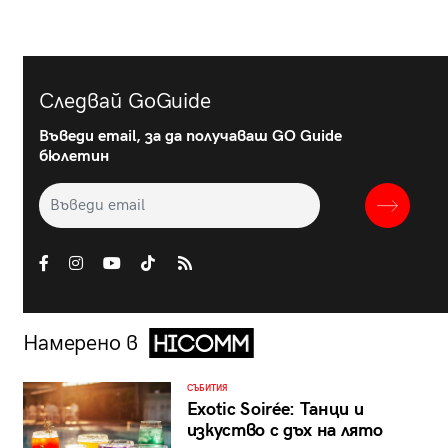
Следвай GoGuide
Въведи email, за да получаваш GO Guide
бюлетин
Намерено в
СЪБИТИЯ
Exotic Soirée: Танци и
изкуство с дъх на лято