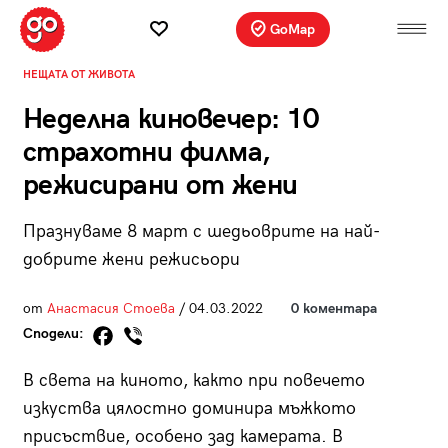
GoMap
НЕЩАТА ОТ ЖИВОТА
Неделна киновечер: 10
страхотни филма,
режисирани от жени
Празнуваме 8 март с шедьоврите на най-
добрите жени режисьори
от
Анастасия Стоева
/ 04.03.2022
0 коментара
Сподели:
В света на киното, както при повечето
изкуства цялостно доминира мъжкото
присъствие, особено зад камерата. В