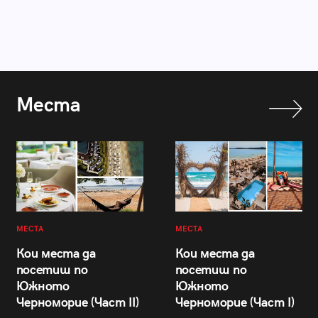
Места
МЕСТА
МЕСТА
Кои места да
Кои места да
посетиш по
посетиш по
Южното
Южното
Черноморие (Част II)
Черноморие (Част I)