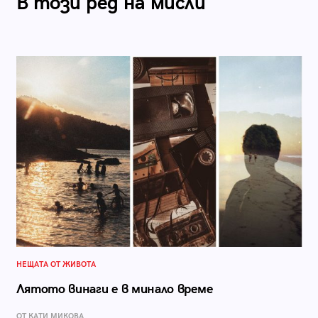
В този ред на мисли
НЕЩАТА ОТ ЖИВОТА
Лятото винаги е в минало време
ОТ КАТИ МИКОВА