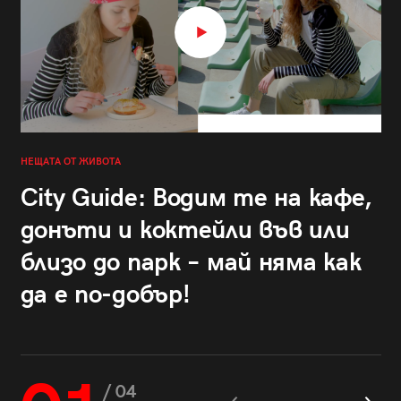
НЕЩАТА ОТ ЖИВОТА
City Guide: Водим те на кафе,
донъти и коктейли във или
близо до парк – май няма как
да е по-добър!
/ 04