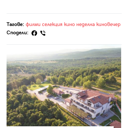
Тагове:
филми
селекция
кино
неделна киновечер
Сподели: