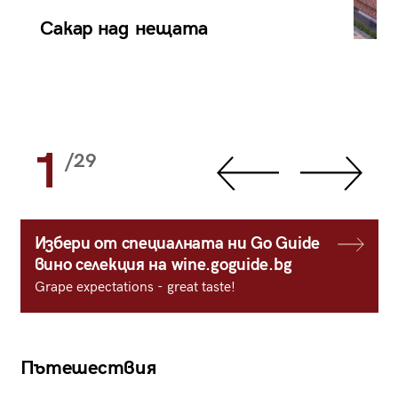
Сакар над нещата
1
/29
Избери от специалната ни Go Guide
вино селекция на wine.goguide.bg
Grape expectations - great taste!
Пътешествия