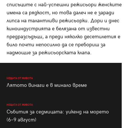
списъците с най-успешни режисьори женските
имена са рядкост, но това далеч не е заради
липса на талантливи режисьорки. Дори и днес
киноиндустрията е белязана от известни
предразсъдъци, а преди няколко десетилетия е
било почти непосилно да се пребориш за
надмощие за режисьорската клапа.
НЕЩАТА ОТ ЖИВОТА
Лятото винаги е в минало време
НЕЩАТА ОТ ЖИВОТА
Събития за седмицата: уикенд на морето
(6–9 август)