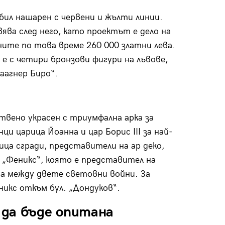
ил нашарен с червени и жълти линии.
ва след него, като проектът е дело на
ите по това време 260 000 златни лева.
 е с четири бронзови фигури на лъвове,
аагнер Биро“.
твено украсен с триумфална арка за
и царица Йоанна и цар Борис III за най-
ица сгради, представители на ар деко,
 „Феникс“, която е представител на
 между двете световни войни. За
никс откъм бул. „Дондуков“.
да бъде опитана