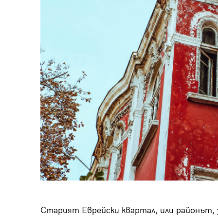
пания
28
/29
Старият Еврейски квартал, или районът, 