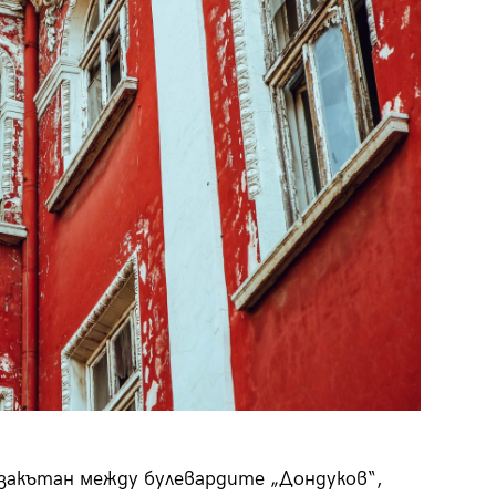
29
/29
закътан между булевардите „Дондуков“,