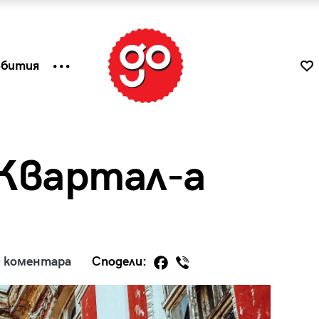
ъбития
Квартал-а
 коментара
Сподели:
к
Tender is the Wine – Какво
чаша
се пие на Лазурния бряг