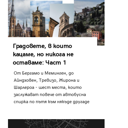
Градовете, в които
кацаме, но никога не
оставаме: Част 1
От Бергамо и Меминген, до
Айндховен, Тревизо, Жирона и
Шарлероа - шест места, които
заслужават повече от автобусна
спирка по пътя към някъде другаде