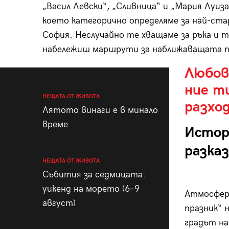
„Васил Левски“, „Сливница“ и „Мария Луиза
което категорично определяме за най-ста
София. Неслучайно те хващаме за ръка и т
набележиш маршрути за наближаващата п
Любовт
ние ти
НЕЩАТА ОТ ЖИВОТА
разхо
Лятото винаги е в минало
време
Истор
разка
НЕЩАТА ОТ ЖИВОТА
Събития за седмицата:
уикенд на морето (6–9
Атмосфера
август)
празник“ 
градът на