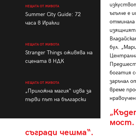
изкуствот
НЕЩАТА ОТ ЖИВОТА
ъгълче е 
Summer City Guide: 72
отминала 
часа в Иракли
изящният
Владайска
НЕЩАТА ОТ ЖИВОТА
бул. „Мар
Stranger Things оживява на
Централна
сцената в НДК
Предшест
богатия с
заръчал о
НЕЩАТА ОТ ЖИВОТА
време про
„Приложна магия“ идва за
нравоучен
първи път на български
„Къде
мост.
съгради чешма“.