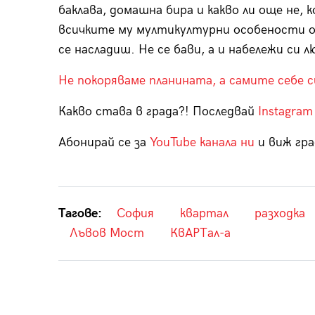
баклава, домашна бира и какво ли още не,
всичките му мултикултурни особености оп
се насладиш. Не се бави, а и набележи си 
Не покоряваме планината, а самите себе с
Какво става в града?! Последвай
Instagram
Абонирай се за
YouTube канала ни
и виж гра
Тагове:
София
квартал
разходка
Лъвов Мост
КвАРТал-а