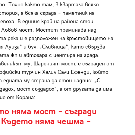
о. Точно както там, в квартала всяко
история, а всяка сграда – паметник на
епоха. В единия край на района стои
 Лъвов мост. Мостът преминава над
та река и е разположен на кръстовището на
ия Луиза“ и бул. „Сливница“, като свързва
та жп и автогара с центъра на града.
веникът му, Шареният мост, е съграден от
офийски турчин Халил Сали Ефенди, който
т едната му страна да стои надпис: „С
дадох, мост създадох“, а от другата да има
ие от Корана:
то няма мост – съгради
 Където няма чешма –