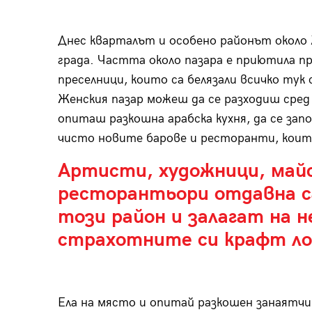
Днес кварталът и особено районът около
града. Частта около пазара е приютила п
преселници, които са белязали всичко тук 
Женския пазар можеш да се разходиш сред 
опиташ разкошна арабска кухня, да се зап
чисто новите барове и ресторанти, които
Артисти, художници, май
ресторантьори отдавна с
този район и залагат на н
страхотните си крафт ло
Ела на място и опитай разкошен занаятчий