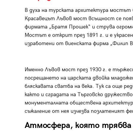
В духа на турската архитектура мостът б
Красавецът Лъвов мост всъщност се появя
фирмата „Братя Прошек“ и струва огромн
Мостът е открит през 1891 г. и е украсен
изработени от виенската фирма „Филип В
Именно Лъвов мост през 1930 г. е тържес
посрещането на царската двойка младоженц
бляскавата сватба на века. Тук са още ред
както и сградата на Търговско дружество
монументалната обществена архитектура
съжаление от нея изчезва позлатеният фе
Атмосфера, която трябва 