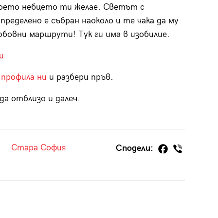
 което небцето ти желае. Светът с
ределено е събран наоколо и те чака да му
любовни маршрути! Тук ги има в изобилие.
и
 профила ни
и разбери пръв.
да отблизо и далеч.
Стара София
Сподели: