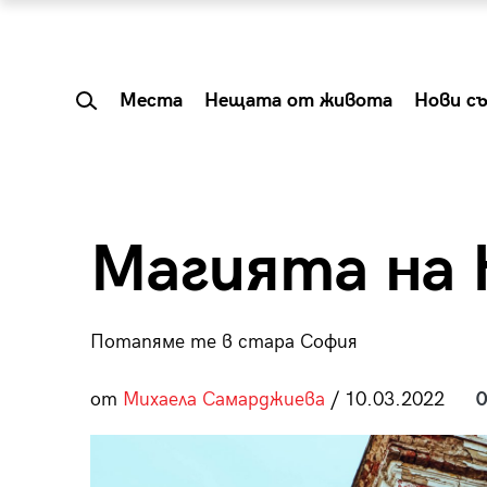
Места
Нещата от живота
Нови с
Магията на 
Потапяме те в стара София
от
Михаела Самарджиева
/ 10.03.2022
0
 Shareable:
Summer Prelude: ка
лги вечери и
започва лятото в 