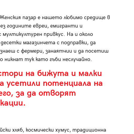
 Женския пазар е нашето любимо средище в
рез годините евреи, емигранти и
с мултикултурен привкус. На и около
десетки магазинчета с подправки, да
ознаеш с фермери, занаятчии и да посетиш
 никнат тук като гъби неслучайно.
стори на бижута и малки
а усетили потенциала на
его, за да отворят
кации.
ски хляб, космически хумус, традиционна