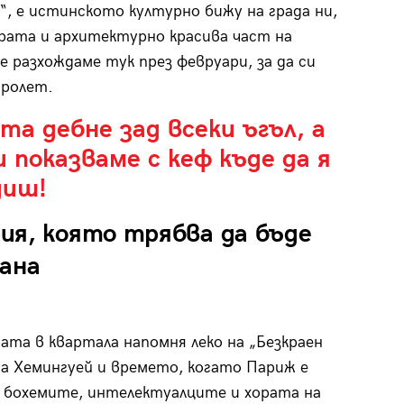
“, е истинското културно бижу на града ни,
рата и архитектурно красива част на
е разхождаме тук през февруари, за да си
ролет.
а дебне зад всеки ъгъл, а
 показваме с кеф къде да я
диш!
ия, която трябва да бъде
зана
та в квартала напомня леко на „Безкраен
на Хемингуей и времето, когато Париж е
 бохемите, интелектуалците и хората на