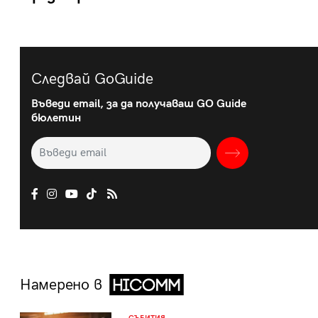
Следвай GoGuide
Въведи email, за да получаваш GO Guide
бюлетин
Намерено в