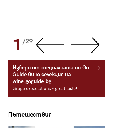
1
2
/29
/
Избери от специалната ни Go
Guide вино селекция на
wine.goguide.bg
Grape expectations - great taste!
Пътешествия