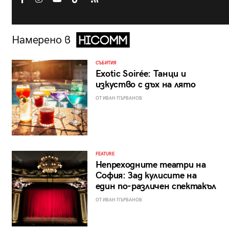
Намерено в
СЪБИТИЯ
Exotic Soirée: Танци и
изкуство с дъх на лято
ОТ ИВАН ПЪРВАНОВ
FEATURE
Непреходните театри на
София: Зад кулисите на
един по-различен спектакъл
ОТ ИВАН ПЪРВАНОВ