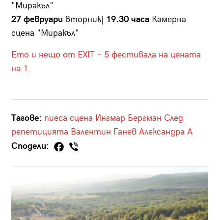
"Миракъл"
27 февруари
вторник|
19.30 часа
Камерна
сцена "Миракъл"
Ето и нещо от EXIT – 5 фестивала на цената
на 1.
Тагове:
пиеса
сцена
Ингмар Бергман
След
репетицията
Валентин Ганев
Александра А
Сподели: