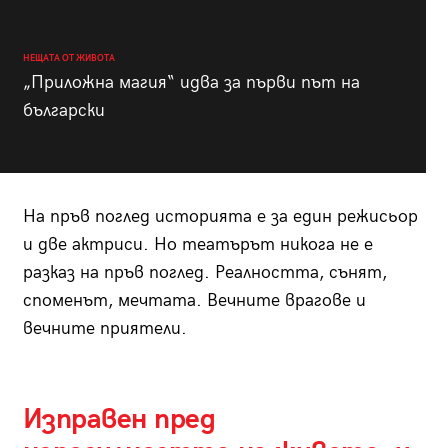
НЕЩАТА ОТ ЖИВОТА
„Приложна магия“ идва за първи път на
български
На пръв поглед историята е за един режисьор
и две актриси. Но театърът никога не е
разказ на пръв поглед. Реалността, сънят,
споменът, мечтата. Вечните врагове и
вечните приятели.
Изправен пред