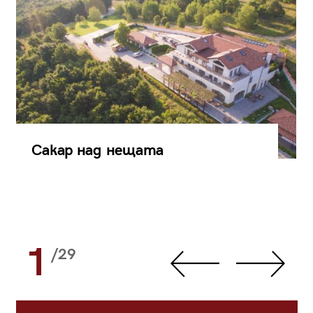
Сакар над нещата
1
/29