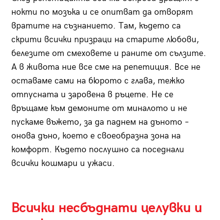
нокти по мозъка и се опитват да отворят
вратите на съзнанието. Там, където са
скрити всички призраци на старите любови,
белезите от смеховете и раните от сълзите.
А в живота ние все сме на репетиция. Все не
оставаме сами на бюрото с глава, тежко
отпусната и заровена в ръцете. Не се
връщаме към демоните от миналото и не
пускаме въжето, за да паднем на дъното –
онова дъно, което е своеобразна зона на
комфорт. Където послушно са поседнали
всички кошмари и ужаси.
Всички несбъднати целувки и