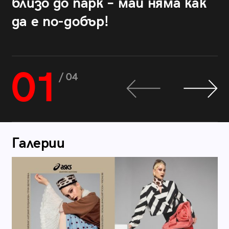
близо до парк – май няма как
да е по-добър!
01
/ 04
Галерии