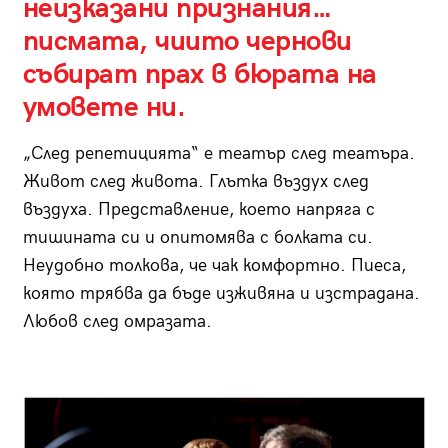
неизказани признания…
писмата, чиито чернови
събират прах в бюрата на
умовете ни.
„След репетицията“ е театър след театъра.
Живот след живота. Глътка въздух след
въздуха. Представление, което напряга с
тишината си и опитомява с болката си.
Неудобно толкова, че чак комфортно. Пиеса,
която трябва да бъде изживяна и изстрадана.
Любов след омразата.