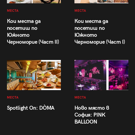
МЕСТА
МЕСТА
Кои места да
Кои места да
посетиш по
посетиш по
Южното
Южното
Черноморие (Част II)
Черноморие (Част I)
МЕСТА
МЕСТА
Spotlight On: DÒMA
Ново място в
София: PINK
BALLOON