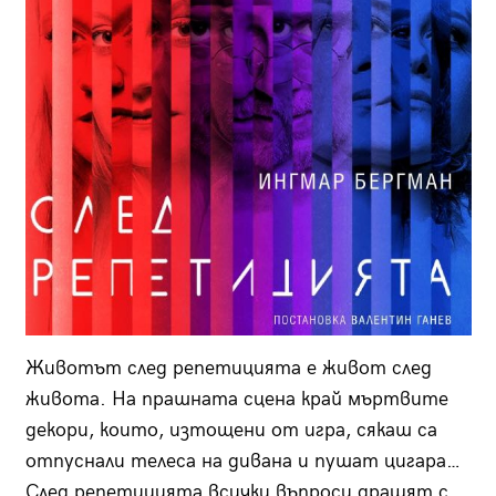
Животът след репетицията е живот след
живота. На прашната сцена край мъртвите
декори, които, изтощени от игра, сякаш са
отпуснали телеса на дивана и пушат цигара…
След репетицията всички въпроси дращят с