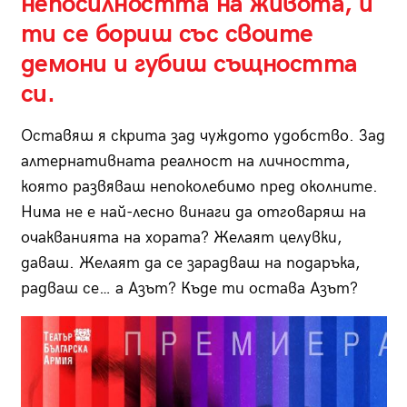
непосилността на живота, и
ти се бориш със своите
демони и губиш същността
си.
Оставяш я скрита зад чуждото удобство. Зад
алтернативната реалност на личността,
която развяваш непоколебимо пред околните.
Нима не е най-лесно винаги да отговаряш на
очакванията на хората? Желаят целувки,
даваш. Желаят да се зарадваш на подаръка,
радваш се… а Азът? Къде ти остава Азът?