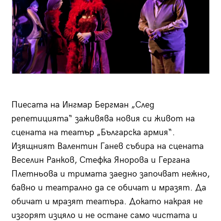
Пиесата на Ингмар Бергман „След
репетицията“ заживява новия си живот на
сцената на театър „Българска армия“.
Изящният Валентин Ганев събира на сцената
Веселин Ранков, Стефка Янорова и Гергана
Плетньова и тримата заедно започват нежно,
бавно и театрално да се обичат и мразят. Да
обичат и мразят театъра. Докато накрая не
изгорят изцяло и не остане само чистата и