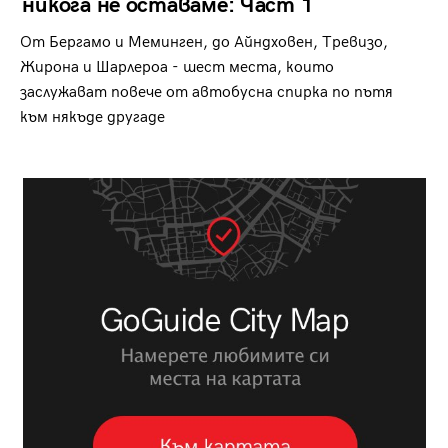
никога не оставаме: Част 1
От Бергамо и Меминген, до Айндховен, Тревизо,
Жирона и Шарлероа - шест места, които
заслужават повече от автобусна спирка по пътя
към някъде другаде