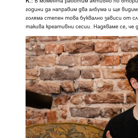
К.:
В момента работим активно по втория
години да направим два албума и ще видим
голяма степен това буквално зависи от с
такива креативни сесии. Надяваме се, че 