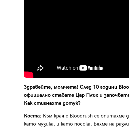
Здравейте, момчета! След 10 години Bloo
официално ставате Цар Плъх и започвате
Как стигнахте дотук?
Коста:
Към края с Bloodrush се опитахме 
като музика, и като посока. Бяхме на раз