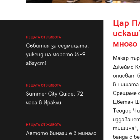
Цар Пл
искаш“
НЕЩАТА ОТ ЖИВОТА
много 
Събития за седмицата:
уикенд на морето (6–9
Макар пър
август)
Джеймс Кл
описват б
в нишата 
НЕЩАТА ОТ ЖИВОТА
Срещаме с
Summer City Guide: 72
Цветан Ша
часа в Иракли
Теодор Чи
издаванет
НЕЩАТА ОТ ЖИВОТА
тишина“, 
Лятото винаги е в минало
банда с б