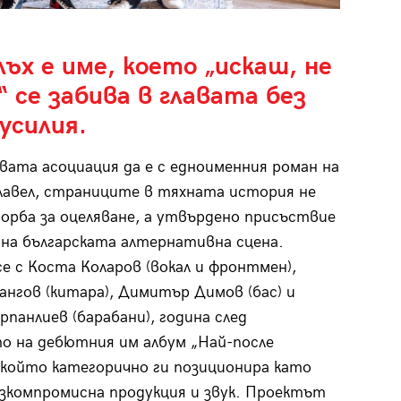
ъх е име, което „искаш, не
 се забива в главата без
усилия.
вата асоциация да е с едноименния роман на
авел, страниците в тяхната история не
орба за оцеляване, а утвърдено присъствие
на българската алтернативна сцена.
е с Коста Коларов (вокал и фронтмен),
нгов (китара), Димитър Димов (бас) и
рпанлиев (барабани), година след
о на дебютния им албум „Най-после
който категорично ги позиционира като
езкомпромисна продукция и звук. Проектът