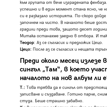
към групата от вече изградената фенбаза. 
успешно и в един момент стана ясно, че н
си е разказало историята. По-скоро дойде
започнем на чисто. В началото беше дост
градили преди това, защото десет години 
Митака останахме заедно в отбора. И так
Теодор
: Аз се съгласих и предложих Цецо.
Цецо:
После аз се съгласих и нещата тръгн
Преди около месец излезе 
сингъл „Там“, в което уча
началото на нов албум ли е
Т.:
Това трябва да е сингъл от предстоящи
записване и създаване. Готино парче, сним
студа. Беше страшно забавно.