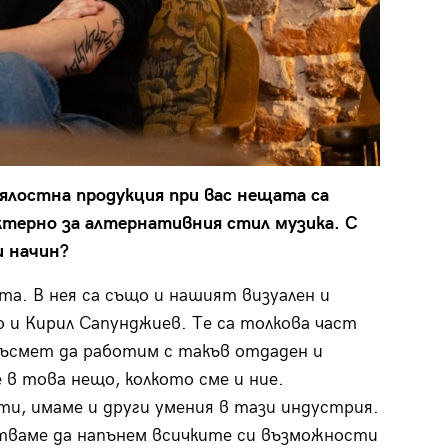
цялостна продукция при вас нещата са
актерно за алтернативния стил музика. С
и начин?
та. В нея са също и нашият визуален и
 и Кирил Сапунджиев. Те са толкова част
 късмет да работим с такъв отдаден и
 в това нещо, колкото сме и ние.
ти, имаме и други умения в тази индустрия.
питваме да напънем всичките си възможности