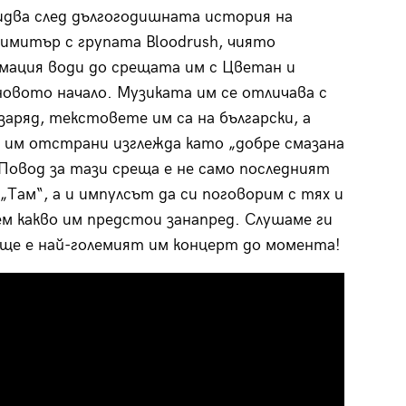
идва след дългогодишната история на
имитър с групата Bloodrush, чиято
ация води до срещата им с Цветан и
новото начало. Музиката им се отличава с
 заряд, текстовете им са на български, а
им отстрани изглежда като „добре смазана
Повод за тази среща е не само последният
 „Там“, а и импулсът да си поговорим с тях и
ем какво им предстои занапред. Слушаме ги
о ще е най-големият им концерт до момента!