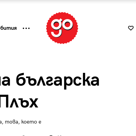
ъбития
а българска
 Плъх
а, това, което е
к
Tender is the Wine – Какво
чаша
се пие на Лазурния бряг