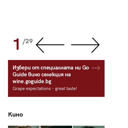
1
2
/29
/
Избери от специалната ни Go
Guide вино селекция на
wine.goguide.bg
Grape expectations - great taste!
Кино