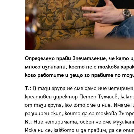
Определено прави впечатление, че като 
много изпипани, което не е толкова хар
кого работите и защо го правите по тоз
Т.:
В тази група не сме само ние четирима
креативен директор Петър Тухчиев, както
от тази група, колкото сме и ние. Имаме
разширен екип, които да са толкова вътре
К.:
Ние четиримата, освен че сме музикан
Иска ни се, каквото и да правим, да се о