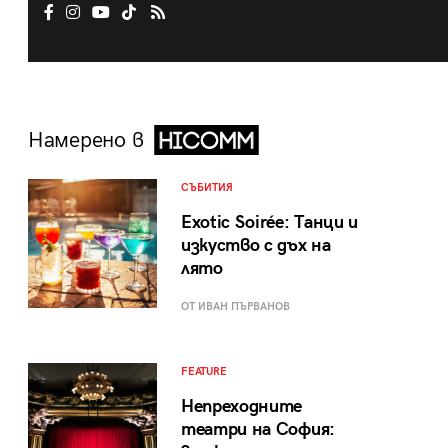
Намерено в
СЪБИТИЯ
Exotic Soirée: Танци и
изкуство с дъх на
лято
ОТ ИВАН ПЪРВАНОВ
FEATURE
Непреходните
театри на София: