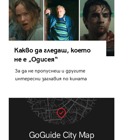
Какво да гледаш, което
не е „Одисея“
За да не пропуснеш и другите
интересни заглавия по кината