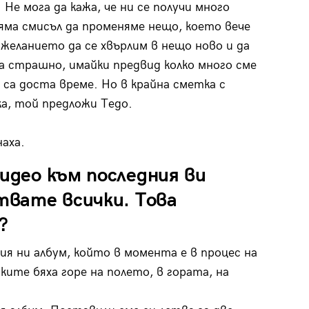
Не мога да кажа, че ни се получи много
яма смисъл да променяме нещо, което вече
 желанието да се хвърлим в нещо ново и да
а страшно, имайки предвид колко много сме
са доста време. Но в крайна сметка с
а, той предложи Тедо.
аха.
видео към последния ви
ствате всички. Това
?
я ни албум, който в момента е в процес на
ките бяха горе на полето, в гората, на