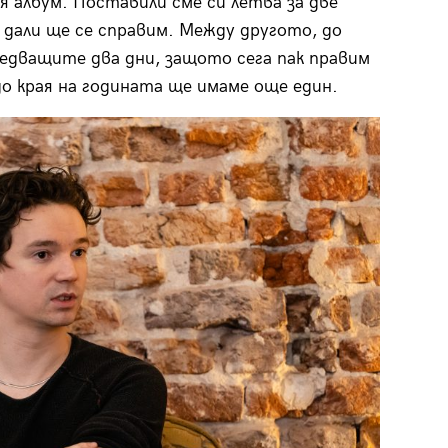
 албум. Поставили сме си летва за две
 дали ще се справим. Между другото, до
ледващите два дни, защото сега пак правим
до края на годината ще имаме още един.