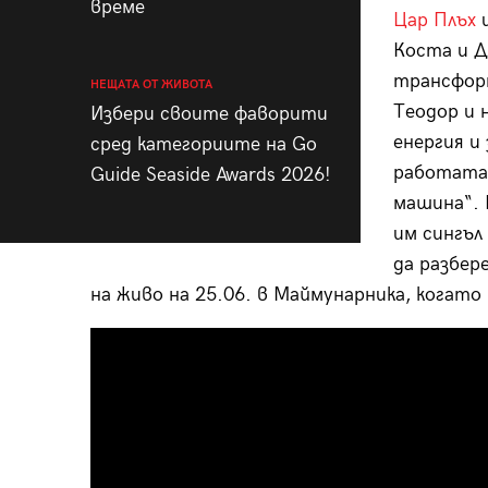
време
Цар Плъх
Коста и Д
трансформ
НЕЩАТА ОТ ЖИВОТА
Теодор и 
Избери своите фаворити
енергия и
сред категориите на Go
работата 
Guide Seaside Awards 2026!
машина“. 
им сингъл
да разбер
на живо на 25.06. в Маймунарника, когат