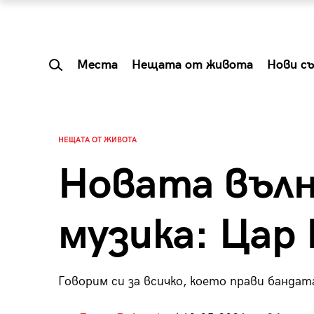
Места
Нещата от живота
Нови с
НЕЩАТА ОТ ЖИВОТА
Новата вълн
музика: Цар
Говорим си за всичко, което прави бандат
 Shareable:
Summer Prelude: ка
лги вечери и
започва лятото в 