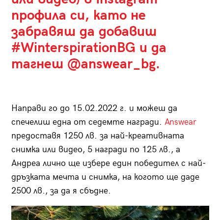
профила си, като не
забравяш да добавиш
#WinterspirationBG и да
тагнеш @answear_bg.
Направи го до 15.02.2022 г. и можеш да
спечелиш една от седемте награди.
Answear
предоставя 1250 лв. за най-креативната
снимка или видео, 5 награди по 125 лв., а
Андреа лично ще избере един победител с най-
дръзката мечта и снимка, на когото ще даде
2500 лв., за да я сбъдне.