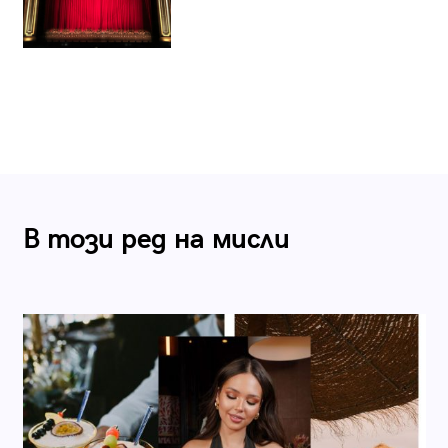
В този ред на мисли