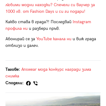
любими модни находки? Спечели си ваучер за
1000 лв. от Fashion Days и си ги подари!
Какво става в града?! Последвай
Instagram
профила ни
и разбери пръв.
Абонирай се за
YouTube канала ни
и виж града
отблизо и далеч.
Тагове:
Answear
мода
конкурс
награди
зима
снимка
Сподели: