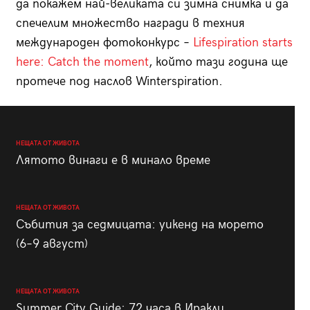
да покажем най-великата си зимна снимка и да
спечелим множество награди в техния
международен фотоконкурс –
Lifespiration starts
here: Catch the moment
, който тази година ще
протече под наслов Winterspiration.
НЕЩАТА ОТ ЖИВОТА
Лятото винаги е в минало време
НЕЩАТА ОТ ЖИВОТА
Събития за седмицата: уикенд на морето
(6–9 август)
НЕЩАТА ОТ ЖИВОТА
Summer City Guide: 72 часа в Иракли