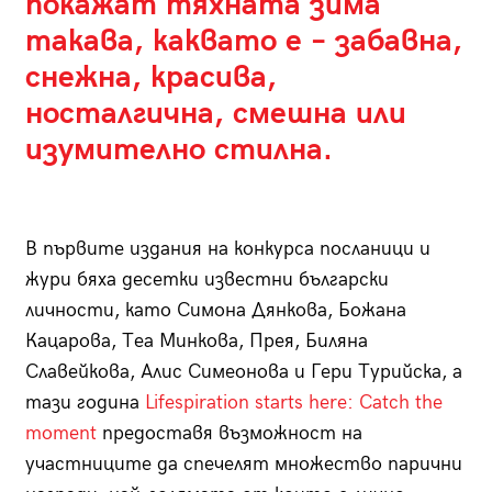
покажат тяхната зима
такава, каквато е – забавна,
снежна, красива,
носталгична, смешна или
изумително стилна.
В първите издания на конкурса посланици и
жури бяха десетки известни български
личности, като Симона Дянкова, Божана
Кацарова, Теа Минкова, Прея, Биляна
Славейкова, Алис Симеонова и Гери Турийска, а
тази година
Lifespiration starts here: Catch the
moment
предоставя възможност на
участниците да спечелят множество парични