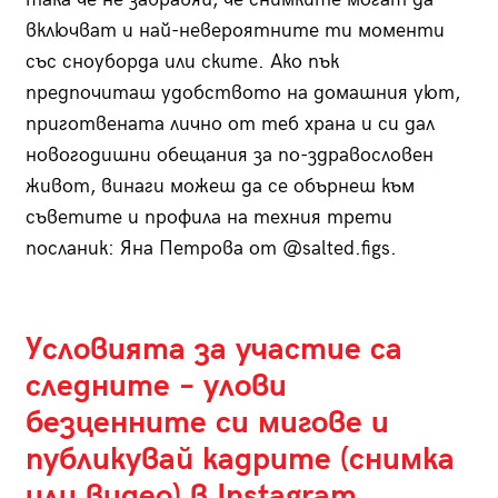
включват и най-невероятните ти моменти
със сноуборда или ските. Ако пък
предпочиташ удобството на домашния уют,
приготвената лично от теб храна и си дал
новогодишни обещания за по-здравословен
живот, винаги можеш да се обърнеш към
съветите и профила на техния трети
посланик: Яна Петрова от @salted.figs.
Условията за участие са
следните – улови
безценните си мигове и
публикувай кадрите (снимка
или видео) в Instagram