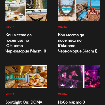
МЕСТА
МЕСТА
Кои места да
Кои места да
посетиш по
посетиш по
Южното
Южното
Черноморие (Част II)
Черноморие (Част I)
МЕСТА
МЕСТА
Spotlight On: DÒMA
Ново място в