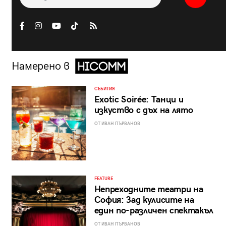
Намерено в
СЪБИТИЯ
Exotic Soirée: Танци и
изкуство с дъх на лято
ОТ ИВАН ПЪРВАНОВ
FEATURE
Непреходните театри на
София: Зад кулисите на
един по-различен спектакъл
ОТ ИВАН ПЪРВАНОВ