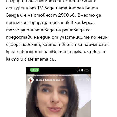
награди, най-голямата от които е лично
осигурена от ТV водещата Андреа Банда
Банда и е на стойност 2500 лв. Вместо да
приеме хонорара за посланик в конкурса,
телевизионната водеща решава да го
предостави на един от участниците по неин
избор: човекът, който я впечатли най-много с
креативността на своята снимка или видео,
както и с мечтата си.