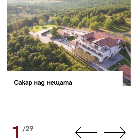
Сакар над нещата
1
/29