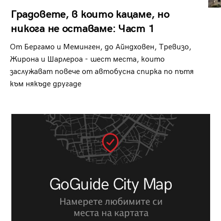
Градовете, в които кацаме, но
никога не оставаме: Част 1
От Бергамо и Меминген, до Айндховен, Тревизо,
Жирона и Шарлероа - шест места, които
заслужават повече от автобусна спирка по пътя
към някъде другаде