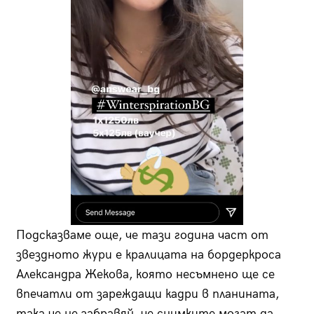
Подсказваме още, че тази година част от
звездното жури е кралицата на бордеркроса
Александра Жекова, която несъмнено ще се
впечатли от зареждащи кадри в планината,
така че не забравяй, че снимките могат да