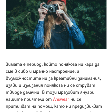
Зимата е период, който понякога ни кара да
сме в сиво и мрачно настроение, а
възможностите ни за креативни занимания,
изяви и излизания понякога ни се струват
твърде далечни. В този мразовит януари
нашите приятели от
Answear
ни се
притичват на помощ, като ни предизвикват