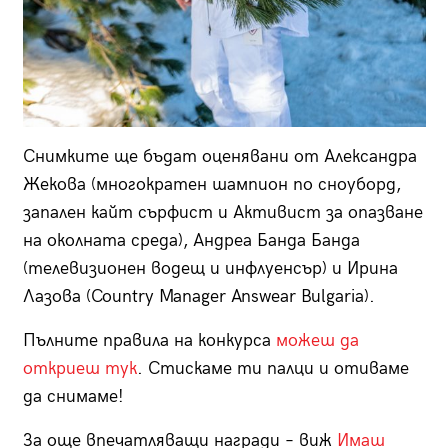
Снимките ще бъдат оценявани от Александра
Жекова (многократен шампион по сноуборд,
запален кайт сърфист и Активист за опазване
на околната среда), Андреа Банда Банда
(телевизионен водещ и инфлуенсър) и Ирина
Лазова (Country Manager Answear Bulgaria).
Пълните правила на конкурса
можеш да
откриеш тук
. Стискаме ти палци и отиваме
да снимаме!
За още впечатляващи награди – виж
Имаш