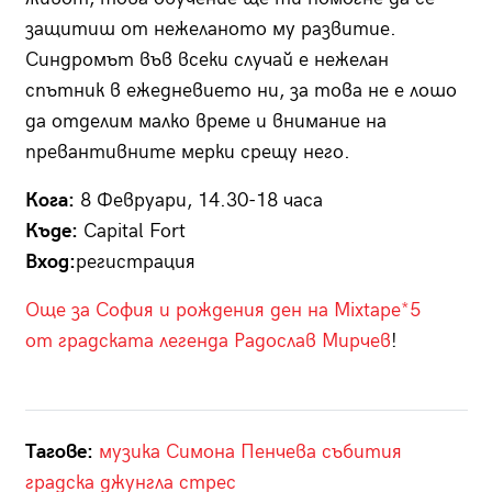
защитиш от нежеланото му развитие.
Синдромът във всеки случай е нежелан
спътник в ежедневието ни, за това не е лошо
да отделим малко време и внимание на
превантивните мерки срещу него.
Кога:
8 Февруари, 14.30-18 часа
Къде:
Capital Fort
Вход:
регистрация
Още за София и рождения ден на Mixtape*5
от градската легенда Радослав Мирчев
!
Тагове:
музика
Симона Пенчева
събития
градска джунгла
стрес