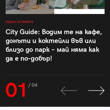
НЕЩАТА ОТ ЖИВОТА
City Guide: Водим те на кафе,
донъти и коктейли във или
близо до парк – май няма как
да е по-добър!
01
/ 04