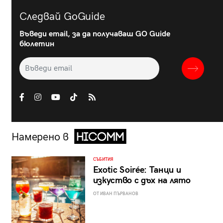
Следвай GoGuide
Въведи email, за да получаваш GO Guide
бюлетин
Намерено в
СЪБИТИЯ
Exotic Soirée: Танци и
изкуство с дъх на лято
ОТ ИВАН ПЪРВАНОВ