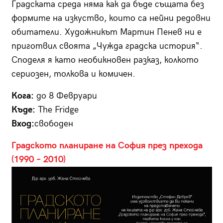
Градската среда няма как да бъде същата без
формите на изкуство, които са нейни редовни
обитатели. Художникът Мартин Пенев ни е
приготвил своята „Чужда градска история“.
Споделя я като необикновен разказ, колкото
сериозен, толкова и комичен.
Кога:
до 8 Февруари
Къде:
The Fridge
Вход:
свободен
Градското планиране на София през прехода
(1990 – 2010)