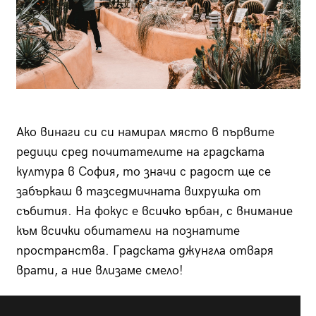
Ако винаги си си намирал място в първите
редици сред почитателите на градската
култура в София, то значи с радост ще се
забъркаш в тазседмичната вихрушка от
събития. На фокус е всичко ърбан, с внимание
към всички обитатели на познатите
пространства. Градската джунгла отваря
врати, а ние влизаме смело!