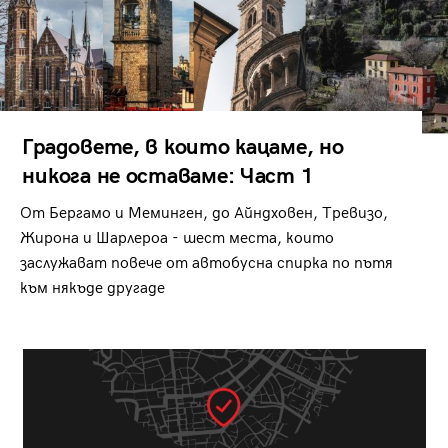
Градовете, в които кацаме, но
никога не оставаме: Част 1
От Бергамо и Меминген, до Айндховен, Тревизо,
Жирона и Шарлероа - шест места, които
заслужават повече от автобусна спирка по пътя
към някъде другаде