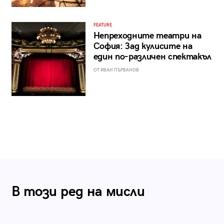
FEATURE
Непреходните театри на
София: Зад кулисите на
един по-различен спектакъл
ОТ ИВАН ПЪРВАНОВ
В този ред на мисли