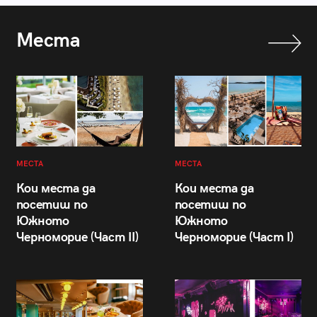
Места
МЕСТА
МЕСТА
Кои места да
Кои места да
посетиш по
посетиш по
Южното
Южното
Черноморие (Част II)
Черноморие (Част I)