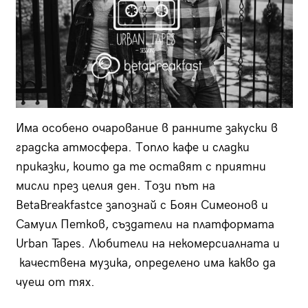
Има особено очарование в ранните закуски в
градска атмосфера. Топло кафе и сладки
приказки, които да те оставят с приятни
мисли през целия ден. Този път на
BetaBreakfastсе запознай с Боян Симеонов и
Самуил Петков, създатели на платформата
Urban Tapes. Любители на некомерсиалната и
качествена музика, определено има какво да
чуеш от тях.