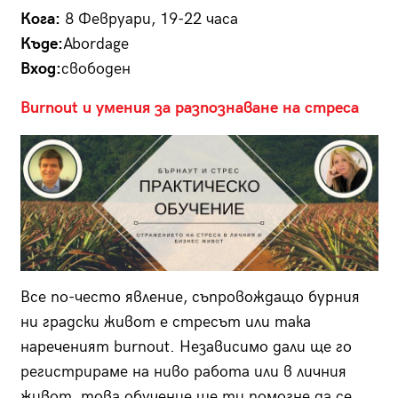
Кога:
8 Февруари, 19-22 часа
Къде:
Abordage
Вход:
свободен
Burnout и умения за разпознаване на стреса
Все по-често явление, съпровождащо бурния
ни градски живот е стресът или така
нареченият burnout. Независимо дали ще го
регистрираме на ниво работа или в личния
живот, това обучение ще ти помогне да се