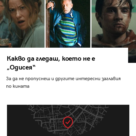
Какво да гледаш, което не е
„Одисея“
За да не пропуснеш и другите интересни заглавия
по кината