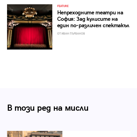
FEATURE
Непреходните театри на
София: Зад кулисите на
един по-различен спектакъл
ОТ ИВАН ПЪРВАНОВ
В този ред на мисли