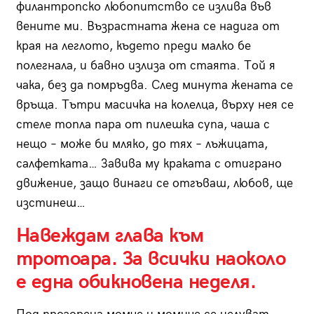
филантропско любопитство се излива във
вените ми. Възрастната жена се надига от
края на леглото, където преди малко бе
полегнала, и бавно излиза от стаята. Той я
чака, без да помръдва. След минута жената се
връща. Тътри масичка на колелца, върху нея се
стеле топла пара от пилешка супа, чаша с
нещо – може би мляко, до тях – лъжицата,
салфетката… Завива му краката с отиграно
движение, защо винаги се отгъваш, любов, ще
изстинеш…
Навеждам глава към
тротоара. За всички наоколо
е една обикновена неделя.