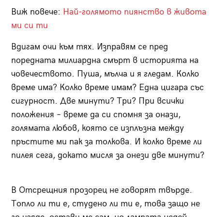
Виж повече:
Най-голямото пиянство в живота
ми си ти
Вдигам очи към тях. Изправям се пред
поредната милиардна смърт в историята на
човечеството. Пуша, мълча и я гледам. Колко
време има? Колко време имам? Една цигара със
сигурност. Две минути? Три? При всички
положения – време да си спомня за онази,
голямата любов, която се изплъзна между
пръстите ми пак за толкова. И колко време ли
пилея сега, докато мисля за онези две минути?
В Отсрещния прозорец не говорят твърде.
Топло ли ти е, студено ли ти е, това защо не