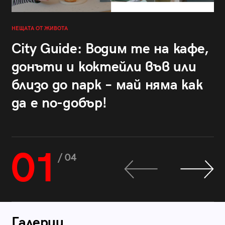
НЕЩАТА ОТ ЖИВОТА
City Guide: Водим те на кафе,
донъти и коктейли във или
близо до парк – май няма как
да е по-добър!
01
/ 04
Галерии