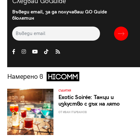
Следвай GoGuide
Въведи email, за да получаваш GO Guide
бюлетин
Намерено в
СЪБИТИЯ
Exotic Soirée: Танци и
изкуство с дъх на лято
ОТ ИВАН ПЪРВАНОВ