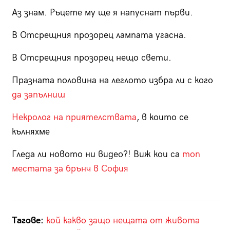
Аз знам. Ръцете му ще я напуснат първи.
В Отсрещния прозорец лампата угасна.
В Отсрещния прозорец нещо свети.
Празната половина на леглото избра ли с кого
да запълниш
Некролог на приятелствата
, в които се
кълняхме
Гледа ли новото ни видео?! Виж кои са
топ
местата за брънч в София
Тагове:
кой какво защо
нещата от живота