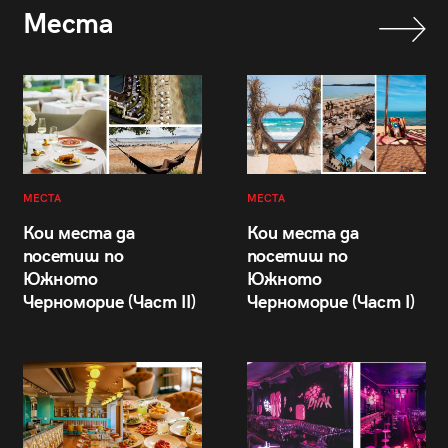
Места
МЕСТА
МЕСТА
Кои места да
Кои места да
посетиш по
посетиш по
Южното
Южното
Черноморие (Част II)
Черноморие (Част I)