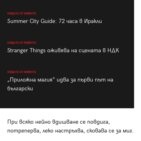
НЕЩАТА ОТ ЖИВОТА
Summer City Guide: 72 часа в Иракли
НЕЩАТА ОТ ЖИВОТА
Stranger Things оживява на сцената в НДК
НЕЩАТА ОТ ЖИВОТА
„Приложна магия“ идва за първи път на
български
При всяко нейно вдишване се повдига,
потреперва, леко настръхва, сковава се за миг.