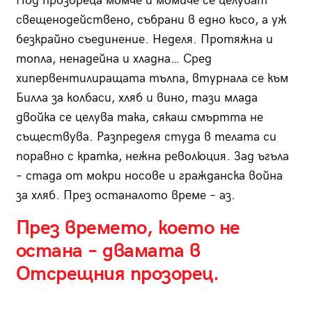
Под прозореца момче и момиче се целуват
свещенодействено, събрани в едно късо, а уж
безкрайно съединение. Неделя. Протяжна и
топла, ненадейна и хладна… Сред
хипервентилиращата тълпа, втурнала се към
Билла за колбаси, хляб и вино, тази млада
двойка се целува така, сякаш смъртта не
съществува. Разпределя студа в телата си
поравно с кратка, нежна революция. Зад ъгъла
– стада от мокри носове и гражданска война
за хляб. През останалото време – аз.
През времето, което не
остана – двамата в
Отсрещния прозорец.