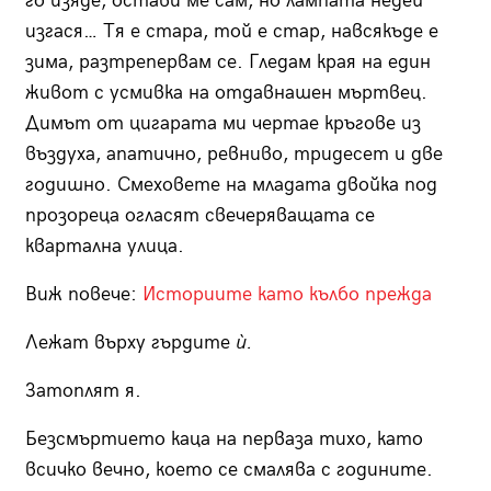
го изяде, остави ме сам, но лампата недей
изгася… Тя е стара, той е стар, навсякъде е
зима, разтрепервам се. Гледам края на един
живот с усмивка на отдавнашен мъртвец.
Димът от цигарата ми чертае кръгове из
въздуха, апатично, ревниво, тридесет и две
годишно. Смеховете на младата двойка под
прозореца огласят свечеряващата се
квартална улица.
Виж повече:
Историите като кълбо прежда
Лежат върху гърдите
ѝ.
Затоплят я.
Безсмъртието каца на перваза тихо, като
всичко вечно, което се смалява с годините.