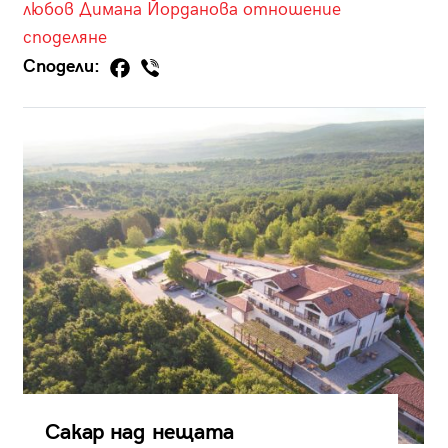
любов
Димана Йорданова
отношение
споделяне
Сподели:
Сакар над нещата