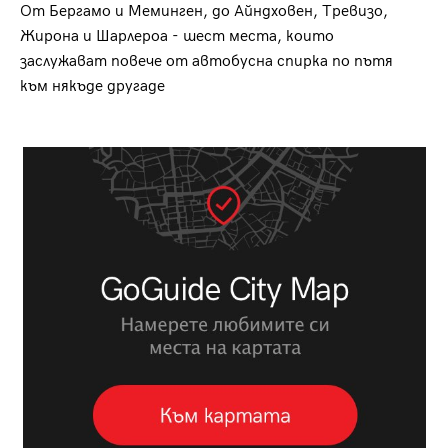
От Бергамо и Меминген, до Айндховен, Тревизо,
Жирона и Шарлероа - шест места, които
заслужават повече от автобусна спирка по пътя
към някъде другаде