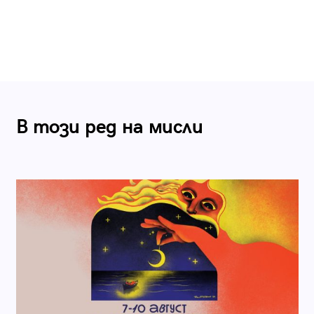
В този ред на мисли