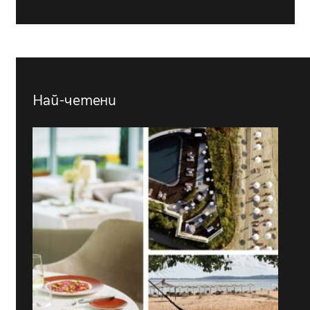
Най-четени