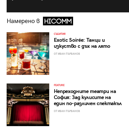
Намерено в
СЪБИТИЯ
Exotic Soirée: Танци и
изкуство с дъх на лято
ОТ ИВАН ПЪРВАНОВ
FEATURE
Непреходните театри на
София: Зад кулисите на
един по-различен спектакъл
ОТ ИВАН ПЪРВАНОВ