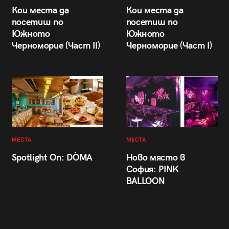
Кои места да
Кои места да
посетиш по
посетиш по
Южното
Южното
Черноморие (Част II)
Черноморие (Част I)
МЕСТА
МЕСТА
Spotlight On: DÒMA
Ново място в
София: PINK
BALLOON