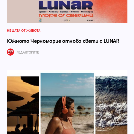
НЕЩАТА ОТ ЖИВОТА
Южното Черноморие отново свети с LUNAR
РЕДАКТОРИТЕ