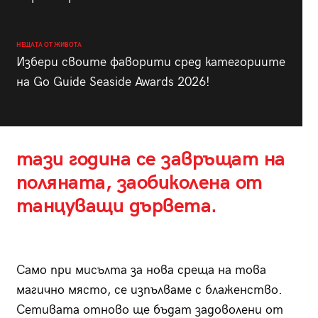
НЕЩАТА ОТ ЖИВОТА
Избери своите фаворити сред категориите
на Go Guide Seaside Awards 2026!
тази година се завръщат на
поляната, заобиколена от
танцуващи дървета.
Само при мисълта за нова среща на това
магично място, се изпълваме с блаженство.
Сетивата отново ще бъдат задоволени от