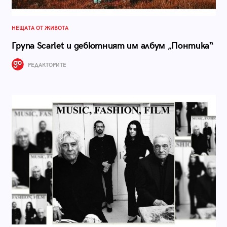
НЕЩАТА ОТ ЖИВОТА
Група Scarlet и дебютният им албум „Понтика“
РЕДАКТОРИТЕ