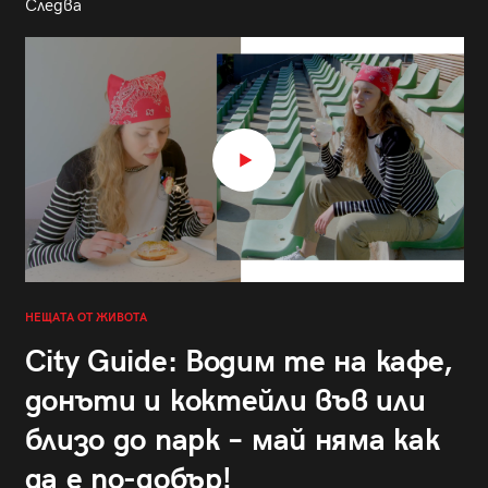
Следва
НЕЩАТА ОТ ЖИВОТА
City Guide: Водим те на кафе,
донъти и коктейли във или
близо до парк – май няма как
да е по-добър!