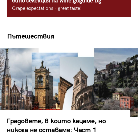
вино селекция на wine.goguide.bg
Grape expectations - great taste!
Пътешествия
Градовете, в които кацаме, но
никога не оставаме: Част 1