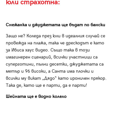
юли страхотна:
Снежанка и джуджетата ще бъдат по бански
Защо не? Коледа през юли в идеалния случай се
провежда на плажа, така че дрескодът е като
за Ибиса хаус видео. Също така в този
имагинерен сценарий, всички участници са
суперготини, пълни десетки, джуджетата са
метър и 96 високи, а Санта има плочки и
всички му викат „Дядо“ като ироничен прякор.
Така де, като ще е парти, да е парти!
Шейната ще е водно колело