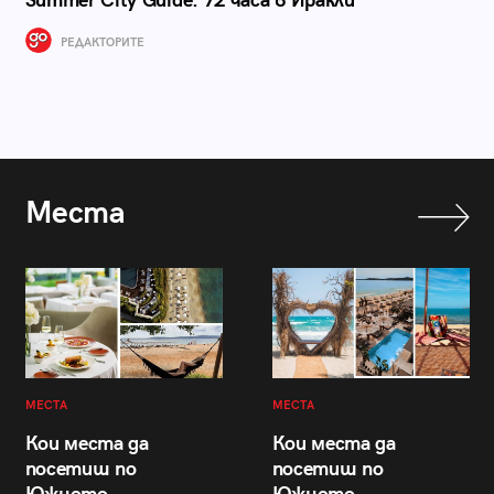
Summer City Guide: 72 часа в Иракли
РЕДАКТОРИТЕ
Места
МЕСТА
МЕСТА
Кои места да
Кои места да
посетиш по
посетиш по