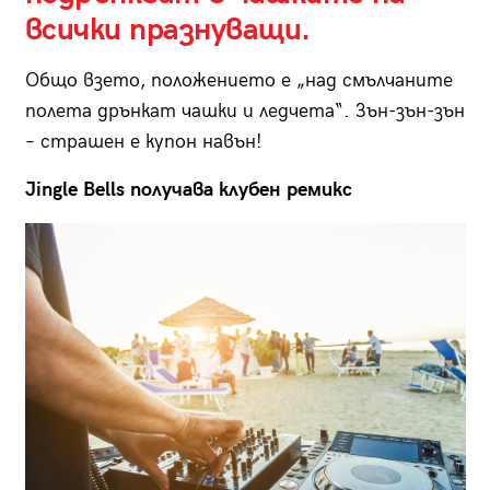
всички празнуващи.
Общо взето, положението е „над смълчаните
полета дрънкат чашки и ледчета“. Зън-зън-зън
– страшен е купон навън!
Jingle Bells
получава клубен ремикс