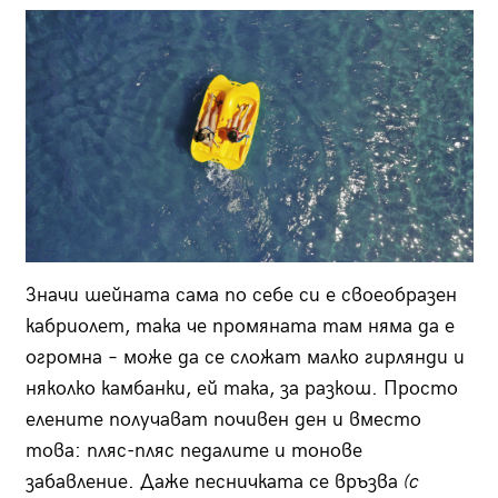
Значи шейната сама по себе си е своеобразен
кабриолет, така че промяната там няма да е
огромна – може да се сложат малко гирлянди и
няколко камбанки, ей така, за разкош. Просто
елените получават почивен ден и вместо
това: пляс-пляс педалите и тонове
забавление. Даже песничката се връзва
(с