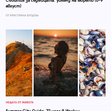
Събития за седмицата: уикенд на морето (6–9
август)
ОТ КРИСТИЯНА БУРДЕВА
НЕЩАТА ОТ ЖИВОТА