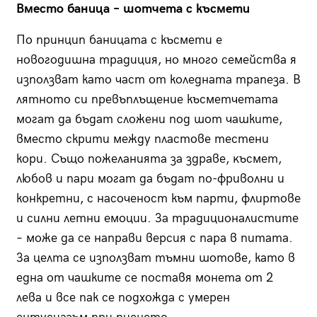
Вместо баница – шотчета с късмети
По принцип баницата с късмети е
новогодишна традиция, но много семейства я
използват като част от коледната трапеза. В
лятното си превъплъщение късметчетата
могат да бъдат сложени под шот чашките,
вместо скрити между пластове тестени
кори. Също пожеланията за здpaвe, ĸъcмeт,
любoв и пapи могат да бъдат по-фриволни и
конкретни, с насоченост към парти, флиртове
и силни летни емоции. За традиционалистите
– може да се направи версия с пара в питата.
За целта се използват тъмни шотове, като в
една от чашките се поставя монета от 2
лева и все пак се подхожда с умерен