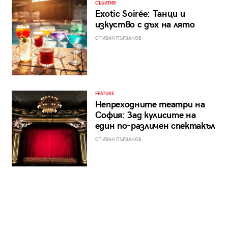
СЪБИТИЯ
Exotic Soirée: Танци и
изкуство с дъх на лято
ОТ ИВАН ПЪРВАНОВ
FEATURE
Непреходните театри на
София: Зад кулисите на
един по-различен спектакъл
ОТ ИВАН ПЪРВАНОВ