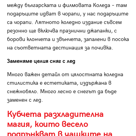
между българската и филмовата Коледа – там
подаръците идват в чорапи, у нас подаръците
са чорапи. Лятното коледно издание съвсем
резонно ще включва празнични джапанки, с
борови клончета и звънчета, запалени в посока
на съответната дестинация за почивка.
Заменяме целия сняг с лед
Много важен детайл от цялостната коледна
стилистика е естетиката, издържана в
снежнобяло. Много лесно е снегът да бъде
заменен с лед.
Кубчета разхладителна
магия, които весело
подрънкват в чашките на