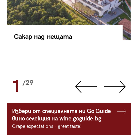
Сакар над нещата
1
/29
Избери от специалната ни Go Guide
вино селекция на wine.goguide.bg
Grape expectations - great taste!