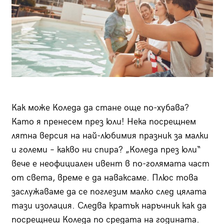
Как може Коледа да стане още по-хубава?
Като я пренесем през юли! Нека посрещнем
лятна версия на най-любимия празник за малки
и големи – какво ни спира? „Коледа през юли“
вече е неофициален ивент в по-голямата част
от света, време е да наваксаме. Плюс това
заслужаваме да се поглезим малко след цялата
тази изолация. Следва кратък наръчник как да
посрещнеш Коледа по средата на годината.