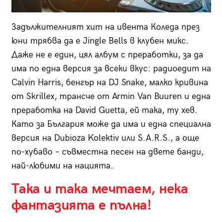
Задължителният хит на ивента Коледа през
юни трябва да е Jingle Bells в клубен микс.
Даже не е един, цял албум с преработки, за да
има по една версия за всеки вкус: радиоедит на
Calvin Harris, бенгър на DJ Snake, малко кривина
от Skrillex, трансче от Armin Van Buuren и една
преработка на David Guetta, ей така, ту хев.
Като за България може да има и една специална
версия на Dubioza Kolektiv или S.A.R.S., а още
по-хубаво – съвместна песен на двете банди,
най-любими на нацията.
Така и така мечтаем, нека
фантазията е пълна!