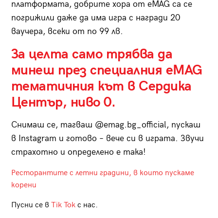
платформата, добрите хора от eMAG са се
погрижили даже да има игра с награди 20
ваучера, всеки от по 99 лв.
За целта само трябва да
минеш през специалния
eMAG
тематичния кът в Сердика
Център, ниво 0.
Снимаш се, тагваш @emag.bg_official, пускаш
в Instagram и готово – вече си в играта. Звучи
страхотно и определено е така!
Ресторантите с летни градини, в които пускаме
корени
Пусни се в
Tik Tok
с нас.