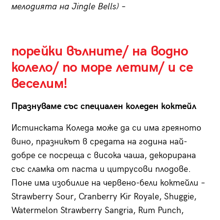
мелодията на Jingle Bells) –
порейки вълните/ на водно
колело/ по море летим/ и се
веселим!
Празнуваме със специален коледен коктейл
Истинската Коледа може да си има греяното
вино, празникът в средата на година най-
добре се посреща с висока чаша, декорирана
със сламка от паста и цитрусови плодове.
Поне има изобилие на червено-бели коктейли –
Strawberry Sour, Cranberry Kir Royale, Shuggie,
Watermelon Strawberry Sangria, Rum Punch,