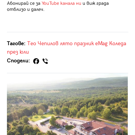
Абонирай се за
YouTube канала ни
и виж града
отблизо и далеч.
Тагове:
Тео Чепилов
лято
празник
eMag
Коледа
през юли
Сподели: