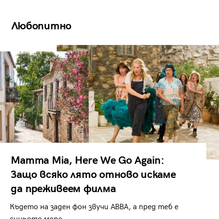
Любопитно
Mamma Mia, Here We Go Again:
Защо всяко лято отново искаме
да преживеем филма
Където на заден фон звучи ABBA, а пред теб е