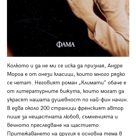
Колкото и да не ми се иска да призная, Андре
Мороа е от онези класици, които много рядко
се четат. Неговият роман „Климати” обаче е
от литературните бижута, които могат да
украсят нашата душевност по най-фин начин.
В едва около 200 страници френският автор
пише за нещастната любов, съмненията и
вечното преследване на щастието.
Притежаването на другия е основна тема в