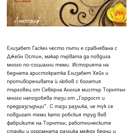
Елизабет Гаскел често пъти е сравнявана с
Джейн Остин, макар първата да повдига
много по-социални теми. Историята на
бедната аристократка Елизабет Хейл и
противоречивата ѝ любов с богатия
търговец от Северна Англия мистър Торнтън
много наподобява тази от „Гордост и
предразсъдъци”. С тази разлика, че тук се
повдигат теми като робския труд във
фабриките на Торнтън, работническите
стачки и огромната разлика между бедни и