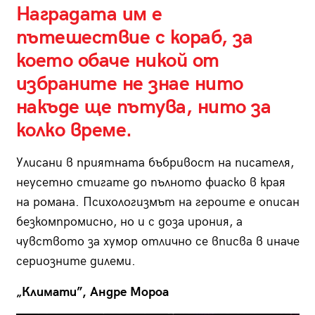
Наградата им е
пътешествие с кораб, за
което обаче никой от
избраните не знае нито
накъде ще пътува, нито за
колко време.
Улисани в приятната бъбривост на писателя,
неусетно стигате до пълното фиаско в края
на романа. Психологизмът на героите е описан
безкомпромисно, но и с доза ирония, а
чувството за хумор отлично се вписва в иначе
сериозните дилеми.
„Климати”, Андре Мороа