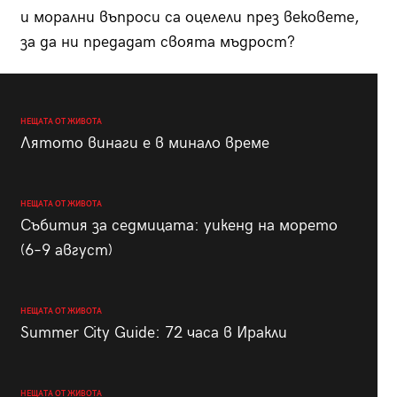
и морални въпроси са оцелели през вековете,
за да ни предадат своята мъдрост?
НЕЩАТА ОТ ЖИВОТА
Лятото винаги е в минало време
НЕЩАТА ОТ ЖИВОТА
Събития за седмицата: уикенд на морето
(6–9 август)
НЕЩАТА ОТ ЖИВОТА
Summer City Guide: 72 часа в Иракли
НЕЩАТА ОТ ЖИВОТА