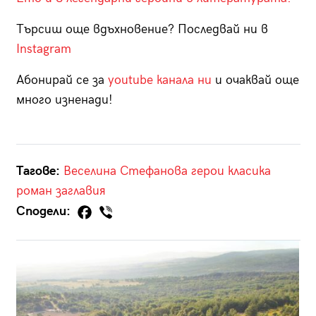
Търсиш още вдъхновение? Последвай ни в
Instagram
Абонирай се за
youtube канала ни
и очаквай още
много изненади!
Тагове:
Веселина Стефанова
герои
класика
роман
заглавия
Сподели: