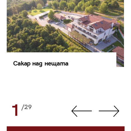
Сакар над нещата
1
/29