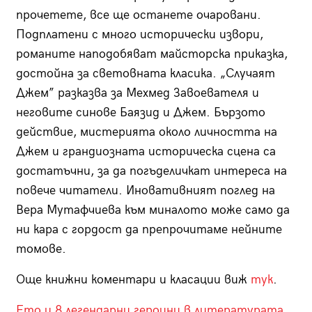
прочетете, все ще останете очаровани.
Подплатени с много исторически извори,
романите наподобяват майсторска приказка,
достойна за световната класика. „Случаят
Джем” разказва за Мехмед Завоевателя и
неговите синове Баязид и Джем. Бързото
действие, мистерията около личността на
Джем и грандиозната историческа сцена са
достатъчни, за да погъделичкат интереса на
повече читатели. Иновативният поглед на
Вера Мутафчиева към миналото може само да
ни кара с гордост да препрочитаме нейните
томове.
Още книжни коментари и класации виж
тук
.
Ето и 8 легендарни героини в литературата.