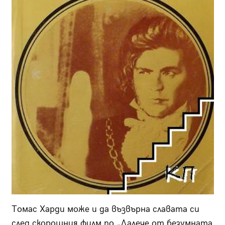
Томас Харди може и да възвърна славата си
след скорошния филм по „Далече от безумната