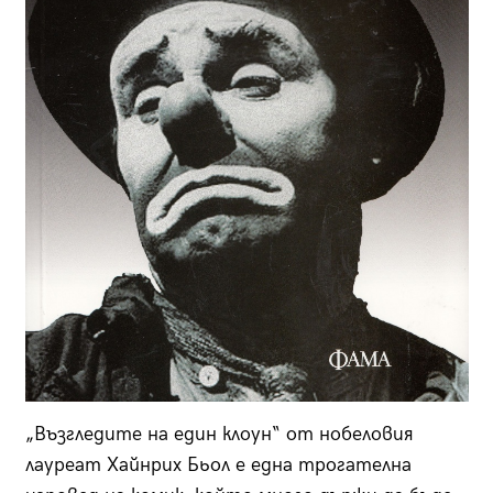
„Възгледите на един клоун“ от нобеловия
лауреат Хайнрих Бьол е една трогателна