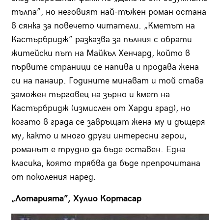
тълпа”, но неговият най-тъжен роман остана
в сянка за повечето читатели. „Кметът на
Кастърбридж” разказва за пълния с обрати
житейски път на Майкъл Хенчард, който в
първите страници се напива и продава жена
си на панаир. Годините минават и той става
заможен търговец на зърно и кмет на
Кастърбридж (измислен от Харди град), но
когато в града се завръщат жена му и дъщеря
му, както и много други интересни герои,
романът е трудно да бъде оставен. Една
класика, която трябва да бъде препрочитана
от поколения наред.
„Лотарията”, Хулио Кортасар