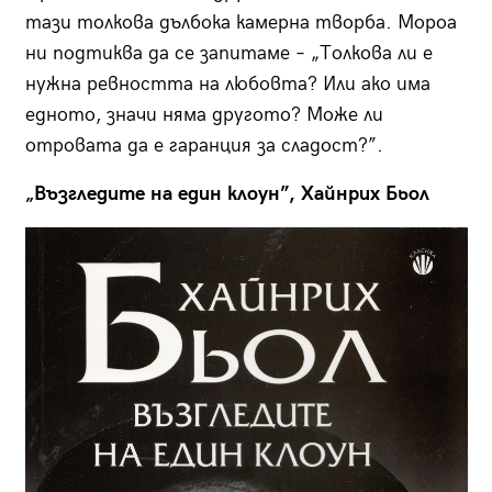
тази толкова дълбока камерна творба. Мороа
ни подтиква да се запитаме – „Толкова ли е
нужна ревността на любовта? Или ако има
едното, значи няма другото? Може ли
отровата да е гаранция за сладост?”.
„Възгледите на един клоун”, Хайнрих Бьол