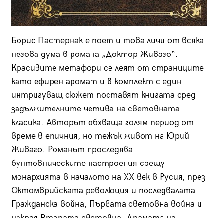
Борис Пастернак е поет и това личи от всяка
негова дума в романа „Доктор Живаго“.
Красивите метафори се леят от страниците
като ефирен аромат и в комплект с един
интригуващ сюжет поставят книгата сред
задължителните четива на световната
класика. Авторът обхваща голям период от
време в епичния, но тежък живот на Юрий
Живаго. Романът проследява
бунтовническите настроения срещу
монархията в началото на XX век в Русия, през
Октомврийската революция и последвалата
Гражданска война, Първата световна война и
накрая Втората световна. Драмата на