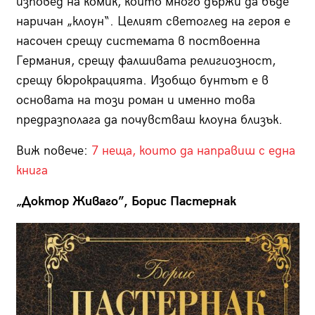
изповед на комик, който много държи да бъде
наричан „клоун“. Целият светоглед на героя е
насочен срещу системата в поствоенна
Германия, срещу фалшивата религиозност,
срещу бюрокрацията. Изобщо бунтът е в
основата на този роман и именно това
предразполага да почувстваш клоуна близък.
Виж повече:
7 неща, които да направиш с една
книга
„Доктор Живаго”, Борис Пастернак