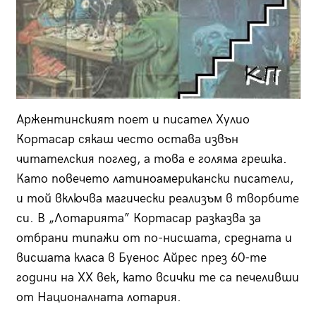
Аржентинският поет и писател Хулио
Кортасар сякаш често остава извън
читателския поглед, а това е голяма грешка.
Като повечето латиноамерикански писатели,
и той включва магически реализъм в творбите
си. В „Лотарията” Кортасар разказва за
отбрани типажи от по-нисшата, средната и
висшата класа в Буенос Айрес през 60-те
години на XX век, като всички те са печеливши
от Националната лотария.