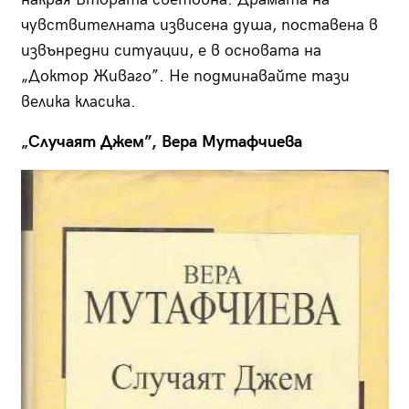
чувствителната извисена душа, поставена в
извънредни ситуации, е в основата на
„Доктор Живаго”. Не подминавайте тази
велика класика.
„Случаят Джем”, Вера Мутафчиева