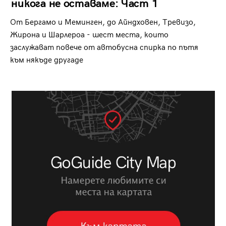
никога не оставаме: Част 1
От Бергамо и Меминген, до Айндховен, Тревизо,
Жирона и Шарлероа - шест места, които
заслужават повече от автобусна спирка по пътя
към някъде другаде