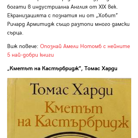
богати в индустриална Англия от XIX век.
Екранизацията с познатия ни от „Хобит”
Ричард Армитидж също разтопи много дамски
сърца.
Виж повече:
Опознай Амели Нотомб с нейните
5 най-добри книги
„Кметът на Кастърбридж”, Томас Харди