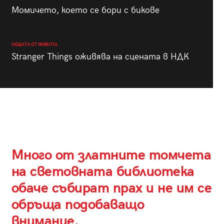
Момичето, което се бори с бикове
НЕЩАТА ОТ ЖИВОТА
Stranger Things оживява на сцената в НДК
Много от златните томчета
на световната библиотека
обаче събират прах и не им се
обръща подобаващо
внимание.