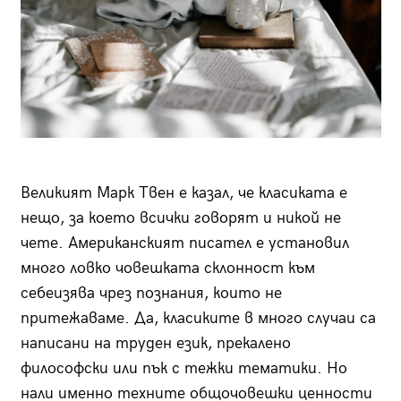
Великият Марк Твен е казал, че класиката е
нещо, за което всички говорят и никой не
чете. Американският писател е установил
много ловко човешката склонност към
себеизява чрез познания, които не
притежаваме. Да, класиките в много случаи са
написани на труден език, прекалено
философски или пък с тежки тематики. Но
нали именно техните общочовешки ценности