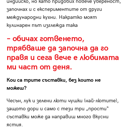
индийско, но като придобих повече увереност,
започнах и с експериментите от други
международни кухни. Накратко моят
кулинарен път изглежда така
– обичах готвенето,
трябваше да започна да го
правя и сега вече е любимата
ми част от деня.
Кои са трите съставки, без които не
можеш?
Чесън, лук и зелени люти чушки (най-лютите),
защото дори и само с тези три „прости“
съставки може да направиш много вкусни
ястия.