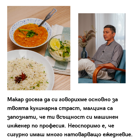
Макар досега да си говорихме основно за
твоята кулинарна страст, малцина са
запознати, че ти всъщност си машинен
инженер по професия. Неоспоримо е, че
сигурно имаш много натоварващо ежедневие.