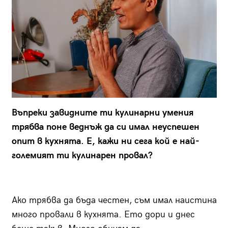
Въпреки завидните ти кулинарни умения
трябва поне веднъж да си имал неуспешен
опит в кухнята. Е, кажи ни сега кой е най-
големият ти кулинарен провал?
Ако трябва да бъда честен, съм имал наистина
много провали в кухнята. Ето дори и днес