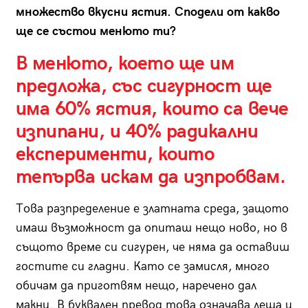
множество вкусни ястия. Сподели от какво
ще се състои менюто ти?
В менюто, което ще им
предложа, със сигурност ще
има 60% ястия, които са вече
изпипани, и 40% радикални
експерименти, които
тепърва искам да изпробвам.
Това разпределение е златната среда, защото
имаш възможност да опиташ нещо ново, но в
същото време си сигурен, че няма да оставиш
гостите си гладни. Като се замисля, много
обичам да приготвям нещо, наречено дал
макни. В буквален превод това означава леща и