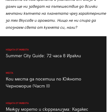
далеч ще ни заведат на пътешествие до всички
мечтани кътчета на планетата чрез характерните
за тях вкусове и аромати. Нищо не ни спира да
опознаем света от кухнята си, нали?
НЕЩАТА ОТ ЖИВОТА
Summer City Guide: 72 часа в Иракли
МЕСТА
Кои места да посетиш по Южното
Черноморие (Част II)
НЕЩАТА ОТ ЖИВОТА
Между морето и сюрреализма: Кадакес