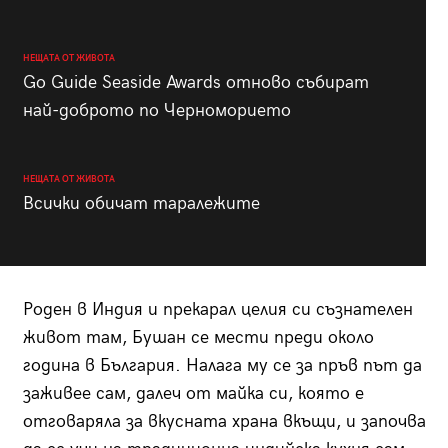
НЕЩАТА ОТ ЖИВОТА
Go Guide Seaside Awards отново събират
най-доброто по Черноморието
НЕЩАТА ОТ ЖИВОТА
Всички обичат таралежите
Роден в Индия и прекарал целия си съзнателен
живот там, Бушан се мести преди около
година в България. Налага му се за пръв път да
заживее сам, далеч от майка си, която е
отговаряла за вкусната храна вкъщи, и започва