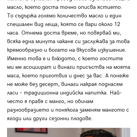
масло, което доста точно описва ястието.
То съдържа голямо количество масло и един
специален вид леща, която се вари около 12
часа. Отнема доста време, но повярвай ми,
всяка една минута чакане си заслужава за това
кремообразно и богато на вкусове изкушение.
Именно това е и блюдото, с което гостите
ми ме асоциират и винаги присъства на моята
маса, което приготвих и днес за вас. А понеже
не може без десерт, винаги накрая поднасям
ласи – традиционна индийска напитка. Най-
често я правя с манго, но обичам
разнообразието и понякога заменям мангото с
ягоди или други сезонни плодове.