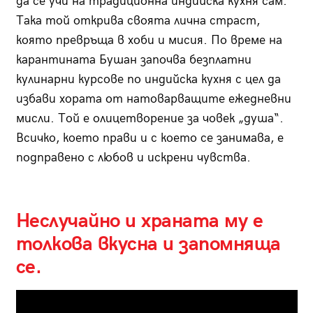
да се учи на традиционна индийска кухня сам.
Така той открива своята лична страст,
която превръща в хоби и мисия. По време на
карантината Бушан започва безплатни
кулинарни курсове по индийска кухня с цел да
избави хората от натоварващите ежедневни
мисли. Той е олицетворение за човек „душа“.
Всичко, което прави и с което се занимава, е
подправено с любов и искрени чувства.
Неслучайно и храната му е
толкова вкусна и запомняща
се.