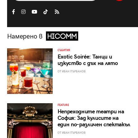
Намерено в
СЪБИТИЯ
Exotic Soirée: Танци и
изкуство с дъх на лято
ОТ ИВАН ПЪРВАНОВ
FEATURE
Непреходните театри на
София: Зад кулисите на
един по-различен спектакъл
ОТ ИВАН ПЪРВАНОВ