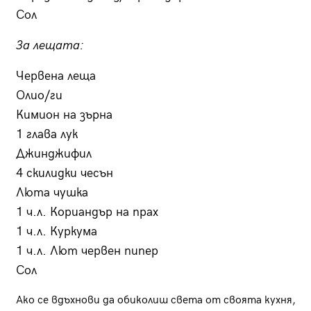
Сол
За лещата:
Червена леща
Олио/ги
Кимион на зърна
1 глава лук
Джинджифил
4 скилидки чесън
Люта чушка
1 ч.л. Кориандър на прах
1 ч.л. Куркума
1 ч.л. Лют червен пипер
Сол
Ако се вдъхнови да обиколиш света от своята кухня,