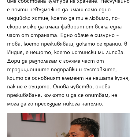
има собствена култура на хранене. Неслучайно
е почти невъзможно да имаш само едно
индийско ястие, което да ти е любимо, по-
скоро може да имаш фаворит от всяка една
част от страната. Едно обаче е сигурно –
това, което преживяваш, докато се храниш в
Индия, е нещото, което истински ми липсва.
Дори да разполагам с голяма част от
традиционните подправки и съставките,
които са основният елемент на нашата кухня,
пак не е същото. Онова чувство, онова
преживяване, колкото и да се опитвам, не
мога да го пресъздам никога напълно.