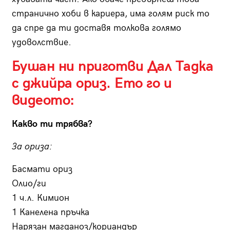
странично хоби в кариера, има голям риск то
да спре да ти доставя толкова голямо
удоволствие.
Бушан ни приготви Дал Тадка
с джийра ориз. Ето го и
видеото:
Какво ти трябва?
За ориза:
Басмати ориз
Олио/ги
1 ч.л. Кимион
1 Канелена пръчка
Нарязан магданоз/кориандър