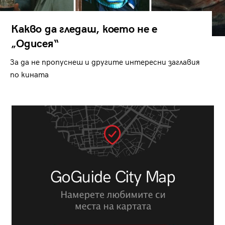
Какво да гледаш, което не е
„Одисея“
За да не пропуснеш и другите интересни заглавия
по кината