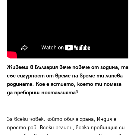
Живееш в България вече повече от година, та
със сигурност от време на време ти липсва
родината. Кое е ястието, което ти помага
да пребориш носталгията?
За всеки човек, който обича храна, Индия е
просто рай. Всеки регион, всяка провинция си