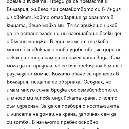
време в кухнята. Преди да се преместя в
България, живеех при семейството си в Индия
и човекът, който отговаряше за храната в
къщата, беше майка ми. Тя се грижеше никой
да не остане гладен и ни нагощаваше всеки ден
с вкусни манджи. В един момент толкова
много бях свикнал с това удобство, че дори не
исках да отида сам да си налея чаша вода. Сам
мога да си призная, че се бях превърнал в много
разглезено момче. Когато обаче се пренесох в
България, нещата се обърнаха. Осъзнах, че
имам много силна връзка със семейството си
и много ми липсва индийската храна, с която
съм израснал. За да се преборя с носталгията
и липсата на домашна храна, започнах сам да
си готвя. В началото правех основно