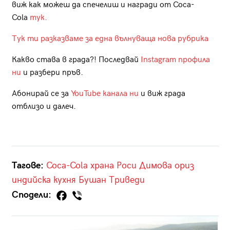
виж как можеш да спечелиш и награди от Coca-
Cola
тук.
Т
ук ти разказваме за една вълнуваща нова рубрика
Какво става в града?! Последвай
Instagram профила
ни
и разбери пръв.
Абонирай се за
YouTube канала ни
и виж града
отблизо и далеч.
Тагове:
Coca-Cola
храна
Роси Димова
ориз
индийска кухня
Бушан Триведи
Сподели: