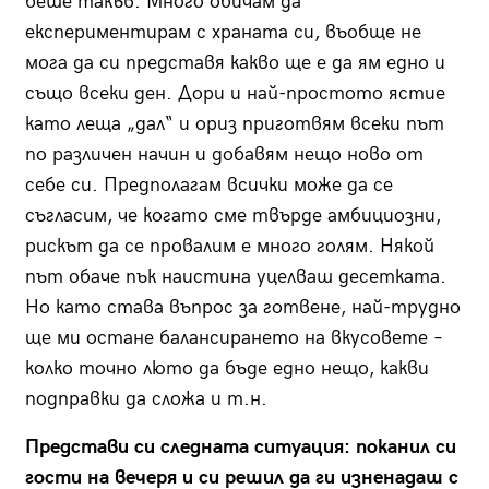
беше такъв. Много обичам да
експериментирам с храната си, въобще не
мога да си представя какво ще е да ям едно и
също всеки ден. Дори и най-простото ястие
като леща „дал“ и ориз приготвям всеки път
по различен начин и добавям нещо ново от
себе си. Предполагам всички може да се
съгласим, че когато сме твърде амбициозни,
рискът да се провалим е много голям. Някой
път обаче пък наистина уцелваш десетката.
Но като става въпрос за готвене, най-трудно
ще ми остане балансирането на вкусовете –
колко точно люто да бъде едно нещо, какви
подправки да сложа и т.н.
Представи си следната ситуация: поканил си
гости на вечеря и си решил да ги изненадаш с