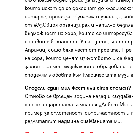
включваше видео уроци за музика и пиано, 
които искат да се докоснат до класическа
интерес, приех да обучавам и ученици, чи
от #АзСвиря организирах и напълно безпл
възможност на хора, които се интересува
основите в пианото. Уикендите, които пр
Априлци, също бяха част от проекта. Пре
на хора, които ценят изкуството и са жадн
защото за мен музикалното образование 
споделям любовта към класическата музика
Сподели един мил жест или скъп спомен?
Отново се връщам година назад и създаван
с нестандартната кампания „Девет Марии
пример за сплотеност, съпричастност и 
резултатът надмина очакванията ми.