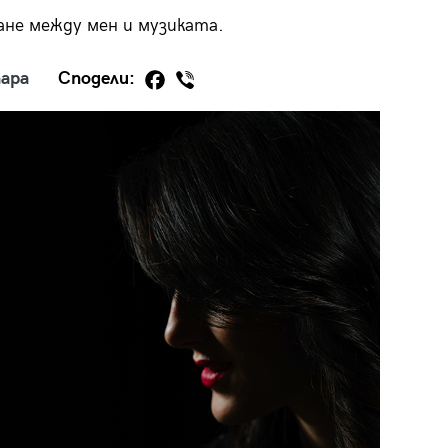
ане между мен и музиката.
ара
Сподели:
29
/29