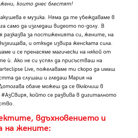
 жени, които днес блестят!
акушева е музика. Няма да те убеждаваме в
га само да изгледаш видеото по-долу. В
я разказва за постиженията си, жените, на
възхищава, и откъде извира женската сила.
шаме и се пренасяме магически на някой от
е ѝ. Ако не си успял да присъстваш на
rteclipse Live, пожелаваме ти скоро да имаш
тта да слушаш и гледаш Мария на
Дотогава обаче можеш да се включиш в
 #АзСвиря, който се развива в дигиталното
ство.
оектите, вдъхновението и
а на жените: