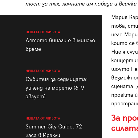
тост за тях, личните им победи и всички
Мария Кар
това, сти
НЕЩАТА ОТ ЖИВОТА
него Мари
Лятото винаги е в минало
които се 
време
Ние я слу
концертит
шоуто Hea
НЕЩАТА ОТ ЖИВОТА
възможнос
Събития за седмицата:
сцената. 
уикенд на морето (6–9
проекта ѝ
август)
простран
За пр
НЕЩАТА ОТ ЖИВОТА
силат
Summer City Guide: 72
часа в Иракли