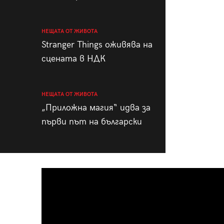
НЕЩАТА ОТ ЖИВОТА
Stranger Things оживява на
сцената в НДК
НЕЩАТА ОТ ЖИВОТА
„Приложна магия“ идва за
първи път на български