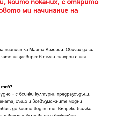
, които поканих, с открито
новото ми начинание на
а пианистка Марта Аргерич. Обичах да си
като не засвирех в пълен синхрон с нея.
 теб?
рудно – с всички културни предразсъдъци,
жената, също и всевъзможните модни
твия, до които водят те. Въпреки всичко
да е време е вълнуващо и безкрайно