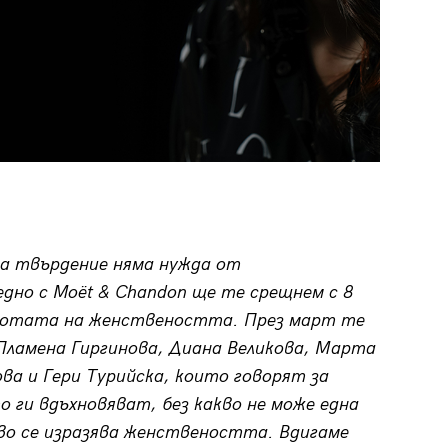
ва твърдение няма нужда от
едно с Moët & Chandon ще те срещнем с 8
сотата на женствеността. През март те
Пламена Гиргинова, Диана Великова, Марта
ва и Гери Турийска, които говорят за
 ги вдъхновяват, без какво не може една
кво се изразява женствеността. Вдигаме