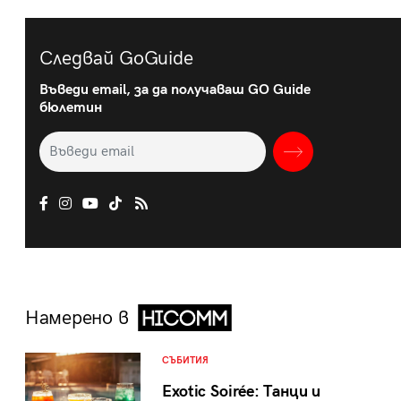
Следвай GoGuide
Въведи email, за да получаваш GO Guide
бюлетин
Намерено в
СЪБИТИЯ
Exotic Soirée: Танци и