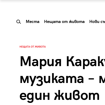
Места
Нещата от живота
Нови с
НЕЩАТА ОТ ЖИВОТА
Мария Карак
музиката – 
един живот
 Shareable:
Summer Prelude: ка
лги вечери и
започва лятото в 