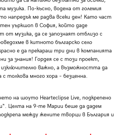
които да са напълно безплатни за всички,
та музика. По-късно, водена от големия
йто напредък ме радва всеки ден! Като част
атен уъркшоп в София, който даде
т от музика, да се запознаят отблизо с
оведохме в китното българско село
красно е да прекараш три дни в компанията
и за знания! Гордея се с този проект,
е изключително важно, а възможността да
 с толкова много хора – безценна.
ето на шоуто Hearteclipse Live, подкрепено
“. Целта на 9-те Марии беше да дадем
подкрепа между жените творци в България и