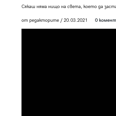
пания
Сякаш няма нищо на света, което да заст
от редакторите / 20.03.2021
0 комент
28
/29