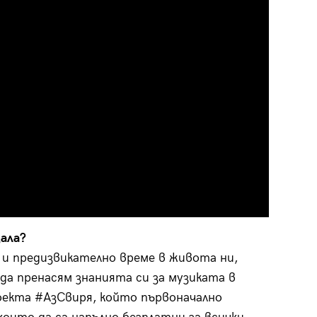
ала?
 и предизвикателно време в живота ни,
 да пренасям знанията си за музиката в
екта #АзСвиря, който първоначално