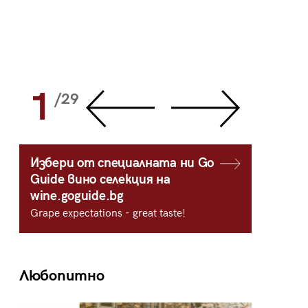
1
2
/29
/
Избери от специалната ни Go
Guide вино селекция на
wine.goguide.bg
Grape expectations - great taste!
Любопитно