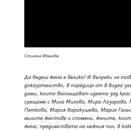
Стиляна Иванова
Да бъдеш жена е велико! И въпреки че то
доказателство, в поредица от 8 видеа за
дами, които въплъщават идеята зад кра
срещаме с Мила Михова, Мира Лазарова, 
Петкова, Мария Каракушева, Мария Гальо
милите жестове и спомени, жените, които
жена, предимствата на нежния пол, в ка