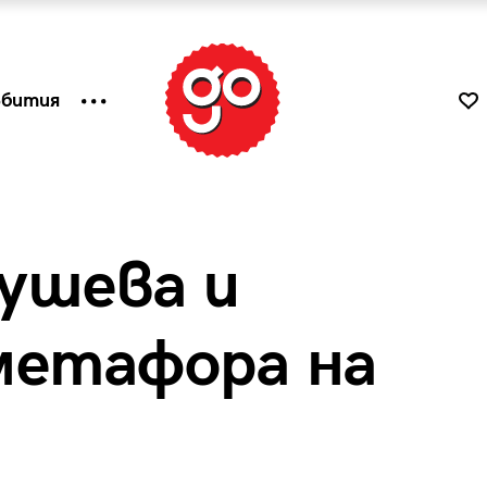
ъбития
ушева и
метафора на
к
Tender is the Wine – Какво
чаша
се пие на Лазурния бряг