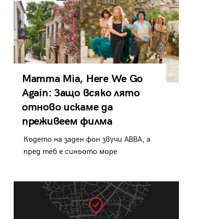
Mamma Mia, Here We Go
Again: Защо всяко лято
отново искаме да
преживеем филма
Където на заден фон звучи ABBA, а
пред теб е синьото море