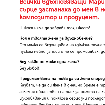
Всички вдъхновяващи Марии
сърце застанаха до мен в 
композитор и продуцент.
Никога няма да забравя този жест!
Коя е твоята жена за вдъхновение?
От малка се възхищавам на изключителнат
пускам нейни записи и не се примирявах, до
Без какво не може една жена?
Без любов.
Предимствата на това да си жена според
Казват, че да си жена в днешно време е т
големия обществен натиск за ролята на 
изкривявания и понякога сериозни последс
изброено вярвам, че да си жена в което и 