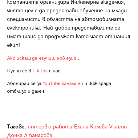
компанията организира Инженерна академия,
чиято цел е да предостави обучение на млади
специалисти в областта на автомобилната
електроника. Най-добре представилите се
имат шанс да продължат като част от нашия
екип!
Ако искаш да научиш нов език.
..
Пусни се в
Tik Tok
с нас.
Абонирай се за
YouTube канала ни
и виж града
отблизо и далеч.
Тагове:
интервю
работа
Елена Колева
Visteon
Донка Атанасова