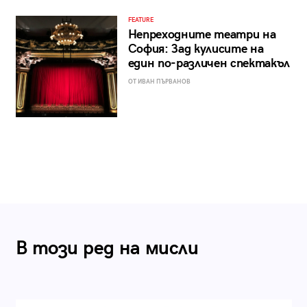
FEATURE
Непреходните театри на
София: Зад кулисите на
един по-различен спектакъл
ОТ ИВАН ПЪРВАНОВ
В този ред на мисли