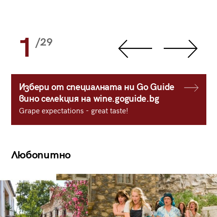
1
/29
Избери от специалната ни Go Guide
вино селекция на wine.goguide.bg
Grape expectations - great taste!
Любопитно