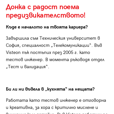
Донка с радост поема
предизвикателството!
Къде е началото на твоята кариера?
Завършила съм Техническия университет в
София, специалност „Телекомуникации“. Във
Visteon пък постъпих през 2005 г. като
тестов инженер. В момента ръководя отдел
„Тест и валидация“.
Би ли ни въвела в „кухнята“ на нещата?
Работата като тестов инженер е отговорна
и креативна, за хора с критично мислене и