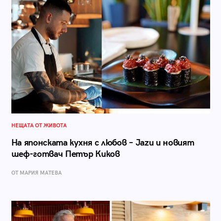
НЕЩАТА ОТ ЖИВОТА
На японската кухня с любов – Jazu и новият
шеф-готвач Петър Киков
ОТ МАРИЯ МАТЕВА