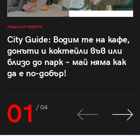
НЕЩАТА ОТ ЖИВОТА
City Guide: Водим те на кафе,
донъти и коктейли във или
близо до парк – май няма как
да е по-добър!
01
/ 04