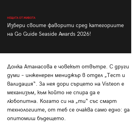
НЕЩАТА ОТ ЖИВОТА
Избери своите фаворити сред категориите
на Go Guide Seaside Awards 2026!
Донка Атанасова е човекът отвътре. С други
думи – инженерен мениджър в отдел „Тест и
валидация“. За нея дори сърцето на Visteon е
механизъм, към който не спира да е
любопитна. Когато си на „ти“ със смарт
технологиите, от теб се очаква само едно: да
опитомиш бъдещето.