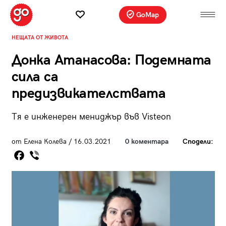
GoMap
НЕЩАТА ОТ ЖИВОТА
Донка Атанасова: Подемната
сила са
предизвикателствата
Тя е инженерен мениджър във Visteon
от Елена Колева / 16.03.2021
0 коментара
Сподели: