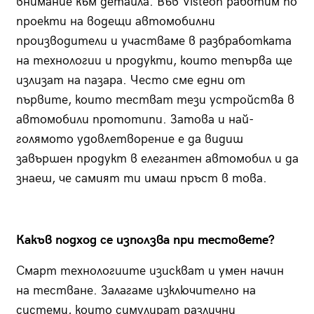
внимание към детайла. Във Visteon работим по
проекти на водещи автомобилни
производители и участваме в разбработката
на технологии и продукти, които тепърва ще
излизат на пазара. Често сме едни от
първите, които тестват тези устройства в
автомобили прототипи. Затова и най-
голямото удовлетворение е да видиш
завършен продукт в елегантен автомобил и да
знаеш, че самият ти имаш пръст в това.
Какъв подход се използва при тестовете?
Смарт технологиите изискват и умен начин
на тестване. Залагаме изключително на
системи, които симулират различни