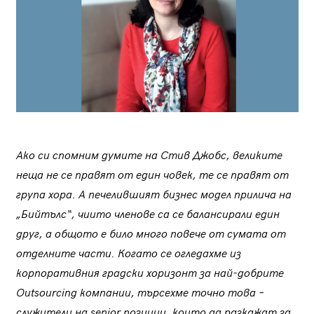
Ако си спомним думите на Стив Джобс, великите
неща не се правят от един човек, те се правят от
група хора. А печелившият бизнес модел прилича на
„Бийтълс“, чиито членове са се балансирали един
друг, а общото е било много повече от сумата от
отделните части. Когато се огледахме из
корпоративния градски хоризонт за най-добрите
Outsourcing компании, търсехме точно това –
служители на senior позиции, които да разкажат за