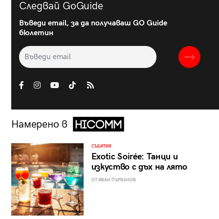
Следвай GoGuide
Въведи email, за да получаваш GO Guide
бюлетин
Намерено в
СЪБИТИЯ
Exotic Soirée: Танци и
изкуство с дъх на лято
ОТ ИВАН ПЪРВАНОВ