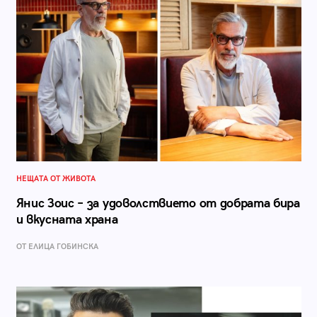
НЕЩАТА ОТ ЖИВОТА
Янис Зоис – за удоволствието от добрата бира
и вкусната храна
ОТ ЕЛИЦА ГОБИНСКА