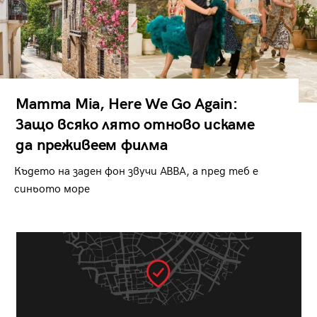
Mamma Mia, Here We Go Again:
Защо всяко лято отново искаме
да преживеем филма
Където на заден фон звучи ABBA, а пред теб е
синьото море