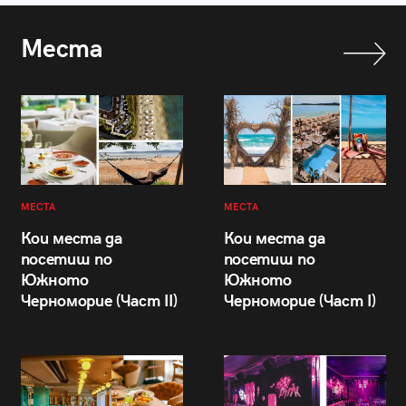
Места
МЕСТА
МЕСТА
Кои места да
Кои места да
посетиш по
посетиш по
Южното
Южното
Черноморие (Част II)
Черноморие (Част I)