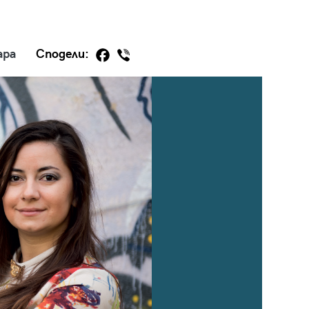
ара
Сподели:
29
/29