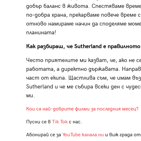
добър баланс в живота. Спестяваме време 
по-добра храна, прекарваме повече време 
отново намираме начин да споделяме моме
планината!
Как разбираш, че Sutherland е правилнот
Често приятелите ми казват, че, ако не с
работата, а директно държавата. Направе
част от екипа. Щастлива съм, че имам в
Sutherland и че ме събира всеки ден с чуд
ми.
Кои са най-добрите филми за последния месец?
Пусни се в
Tik Tok
с нас.
Абонирай се за
YouTube канала ни
и виж града отб