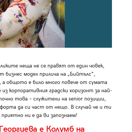
ликите неща не се правят от един човек,
т бизнес модел прилича на „Бийтълс“,
г, а общото е било много повече от сумата
 из корпоративния градски хоризонт за най-
очно това – служители на senior позиции,
форта да си част от нещо. В случай че и ти
приятно ни е да ви запознаем!
Георгиева е Колумб на