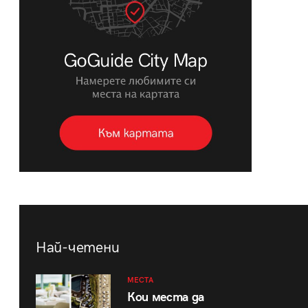
Най-четени
МЕСТА
Кои места да