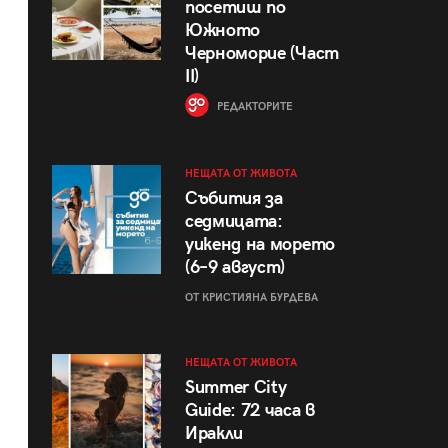
посетиш по
Южното
Черноморие (Част
II)
РЕДАКТОРИТЕ
НЕЩАТА ОТ ЖИВОТА
Събития за
седмицата:
уикенд на морето
(6–9 август)
ОТ КРИСТИЯНА БУРДЕВА
НЕЩАТА ОТ ЖИВОТА
Summer City
Guide: 72 часа в
Иракли