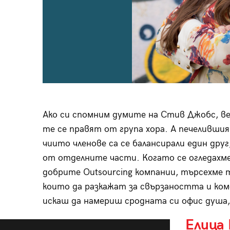
Ако си спомним думите на Стив Джобс, ве
те се правят от група хора. А печелившия
чиито членове са се балансирали един дру
от отделните части. Когато се огледахме
добрите Outsourcing компании, търсехме т
които да разкажат за свързаността и ком
искаш да намериш сродната си офис душа, 
Елица 