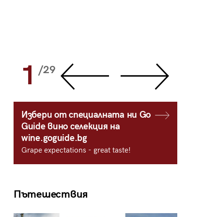
1
2
/29
/
Избери от специалната ни Go
Guide вино селекция на
wine.goguide.bg
Grape expectations - great taste!
Пътешествия