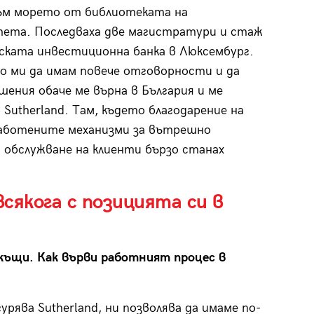
към морето от библиотеката на
ета. Последваха две магистратури и стаж
ската инвестиционна банка в Люксембург.
 ми да имам повече отговорности и да
шения обаче ме върна в България и ме
 Sutherland. Там, където благодарение на
работените механизми за вътрешно
 обслужване на клиенти бързо станах
сякога с позицията си в
ъщи. Как върви работният процес в
рява Sutherland, ни позволява да имаме по-