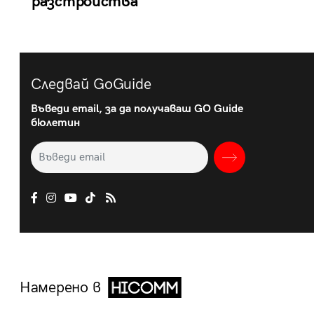
разстройства
Следвай GoGuide
Въведи email, за да получаваш GO Guide
бюлетин
Намерено в