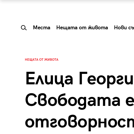
Места
Нещата от живота
Нови с
НЕЩАТА ОТ ЖИВОТА
Елица Георги
Свободата 
отговорнос
 Shareable:
Summer Prelude: ка
лги вечери и
започва лятото в 