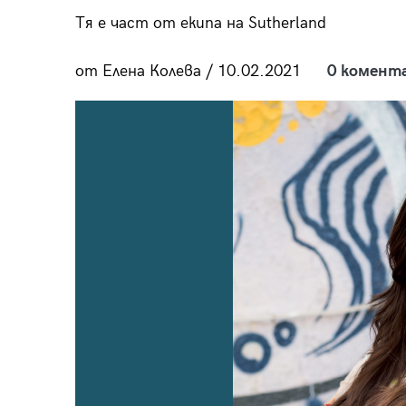
пания
Тя е част от екипа на Sutherland
от Елена Колева / 10.02.2021
0 комент
28
/29