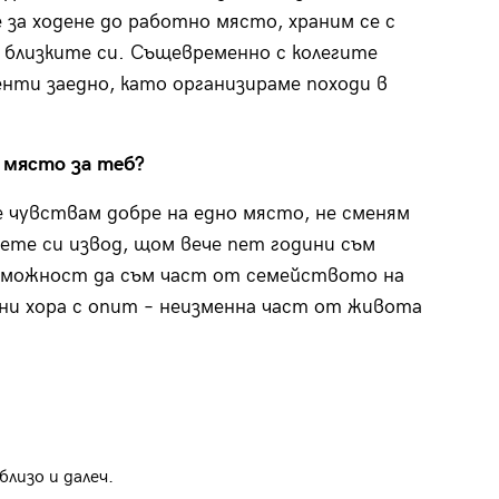
за ходене до работно място, храним се с
с близките си. Същевременно с колегите
нти заедно, като организираме походи в
о място за теб?
е чувствам добре на едно място, не сменям
те си извод, щом вече пет години съм
ъзможност да съм част от семейството на
есни хора с опит – неизменна част от живота
лизо и далеч.