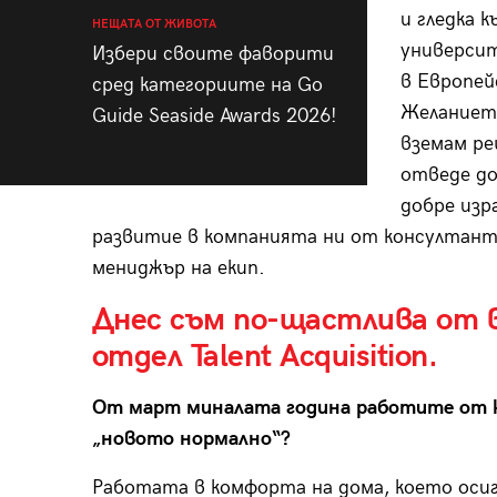
и гледка 
НЕЩАТА ОТ ЖИВОТА
университ
Избери своите фаворити
в Европей
сред категориите на Go
Желанието
Guide Seaside Awards 2026!
вземам ре
отведе до
добре из
развитие в компанията ни от консултант
мениджър на екип.
Днес съм по-щастлива от в
отдел Talent Acquisition.
От март миналата година работите от к
„новото нормално“?
Работата в комфорта на дома, което осигу