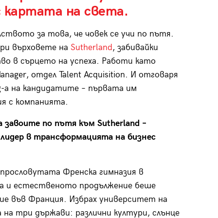
с картата на света.
ството за това, че човек се учи по пътя.
ри върховете на
Sutherland
, забивайки
аво в сърцето на успеха. Работи като
anager, отдел Talent Acquisition. И отговаря
ng-a на кандидатите – първата им
я с компанията.
а завоите по пътя към Sutherland –
 лидер в трансформацията на бизнес
прословутата Френска гимназия в
а и естественото продължение беше
ие във Франция. Избрах университет на
 на три държави: различни култури, слънце