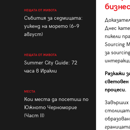
бизне
НЕЩАТА ОТ ЖИВОТА
Събития за седмицата:
Доказател
уикенд на морето (6–9
Днес кате
август)
пикели пр
Sourcing M
за sourci
НЕЩАТА ОТ ЖИВОТА
интеракци
Summer City Guide: 72
часа в Иракли
Разкажи з
световен
процеси.
МЕСТА
Кои места да посетиш по
Завърших 
Южното Черноморие
столицат
(Част II)
образован
границата