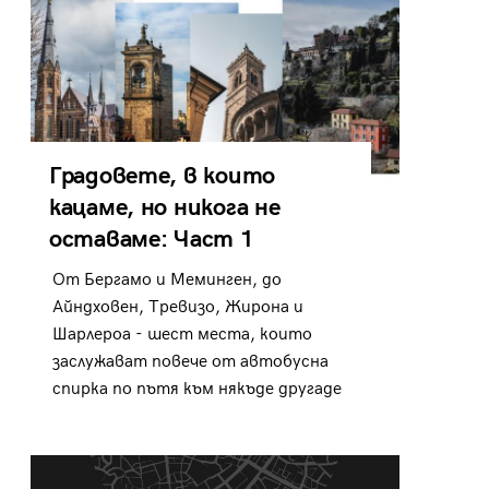
Градовете, в които
кацаме, но никога не
оставаме: Част 1
От Бергамо и Меминген, до
Айндховен, Тревизо, Жирона и
Шарлероа - шест места, които
заслужават повече от автобусна
спирка по пътя към някъде другаде