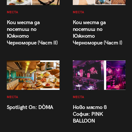
МЕСТА
МЕСТА
Кои места да
Кои места да
посетиш по
посетиш по
Южното
Южното
Черноморие (Част II)
Черноморие (Част I)
МЕСТА
МЕСТА
Spotlight On: DÒMA
Ново място в
София: PINK
BALLOON