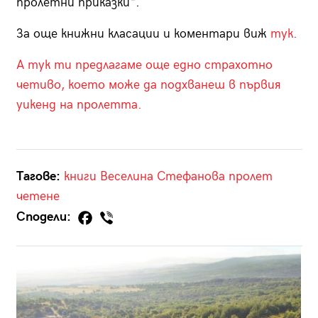
пролетни приказки“.
За още книжни класации и коментари виж
тук.
А тук ти предлагаме още едно страхотно
четиво, което може да подхванеш в първия
уикенд на пролетта.
Тагове:
книги
Веселина Стефанова
пролет
четене
Сподели: