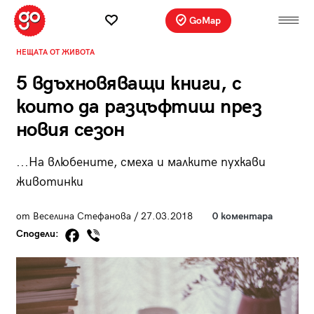
GoMap
НЕЩАТА ОТ ЖИВОТА
5 вдъхновяващи книги, с
които да разцъфтиш през
новия сезон
...На влюбените, смеха и малките пухкави
животинки
от Веселина Стефанова / 27.03.2018
0 коментара
Сподели: