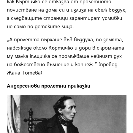
как Къртичко се отказва от пролетното
почистване на дома си и излиза на свеж въздух,
а следващите страници гарантират усмивки
не само по детските лица.
„А пролетта пърхаше във въздуха, по земята,
навсякъде около Къртичко и дори в скромната
му малка къщичка се промъкваше нейният дух
на божествено вълнение и копнеж.” (превод
Жана Тотева)
Андерсенови пролетни приказки