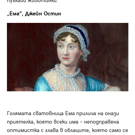
пухкави животинки.
„Ема”, Джейн Остин
Голямата сватовница Ема прилича на онази
приятелка, която всеки има – неподправена
оптимистка с глава в облаците, която само се