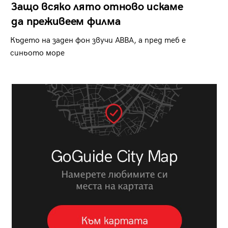
Защо всяко лято отново искаме
да преживеем филма
Където на заден фон звучи ABBA, а пред теб е
синьото море