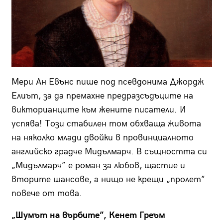
Мери Ан Евънс пише под псевдонима Джордж
Елиът, за да премахне предразсъдъците на
викторианците към жените писатели. И
успява! Този стабилен том обхваща живота
на няколко млади двойки в провинциалното
английско градче Мидълмарч. В същността си
„Мидълмарч” е роман за любов, щастие и
вторите шансове, а нищо не крещи „пролет”
повече от това.
„Шумът на върбите”, Кенет Греъм