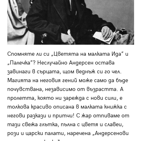
Спомняте ли си „Цветята на малката Ида” и
„Палечка”? Неслучайно Андерсен остава
завинаги в сърцата, щом веднъж си го чел.
Магията на неговия гений може само да бъде
почувствана, независимо от възрастта. А
пролетта, която ни зарежда с нови сили, е
толкова красиво описана в малката книжка с
негови разкази и притчи! С жар отпиваме от
тази свежа глътка, пълна с цветя и славеи,
рози и царски палати, наречена „Андерсенови