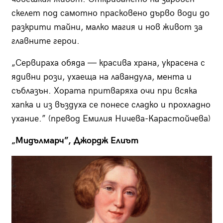
скелет под самотно прасковено дърво води до
разкрити тайни, малко магия и нов живот за
главните герои.
„Сервираха обяда — красива храна, украсена с
ядивни рози, ухаеща на лавандула, мента и
съблазън. Хората притваряха очи при всяка
хапка и из въздуха се понесе сладко и прохладно
ухание.” (превод Емилия Ничева-Карастойчева)
„Мидълмарч”, Джордж Елиът