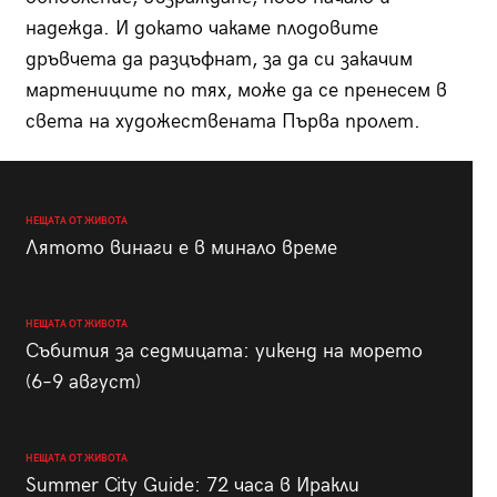
надежда. И докато чакаме плодовите
дръвчета да разцъфнат, за да си закачим
мартениците по тях, може да се пренесем в
света на художествената Първа пролет.
НЕЩАТА ОТ ЖИВОТА
Лятото винаги е в минало време
НЕЩАТА ОТ ЖИВОТА
Събития за седмицата: уикенд на морето
(6–9 август)
НЕЩАТА ОТ ЖИВОТА
Summer City Guide: 72 часа в Иракли