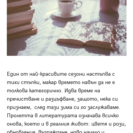
Един от най-красивите сезони настъпва с
тихи стъпки, макар времето навън да не е
толкова категорично. Идва време на
пречистване и разцъфване, защото, нека си
признаем, след тази зима си го заслужаваме.
Пролетта в литературата означава всичко
онова, което и в реалния живот: цветя и рози,
обновление, възраждане, ново начало и