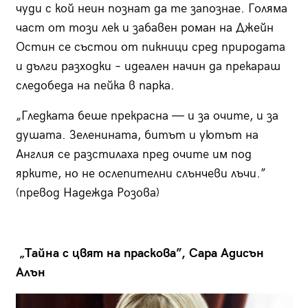
чуди с кой неин познат да те запознае. Голяма
част от този лек и забавен роман на Джейн
Остин се състои от пикници сред природата
и дълги разходки – идеален начин да прекараш
следобеда на пейка в парка.
„Гледката беше прекрасна — и за очите, и за
душата. Зеленината, битът и уютът на
Англия се разстилаха пред очите им под
ярките, но не ослепителни слънчеви лъчи.”
(превод Надежда Розова)
„Тайна с цвят на праскова”, Сара Адисън
Алън