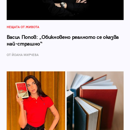
НЕЩАТА ОТ ЖИВОТА
Васил Попов: „Обикновено реалното се оказва
най-страшно“
ОТ ЙОАНА МИРЧЕВА