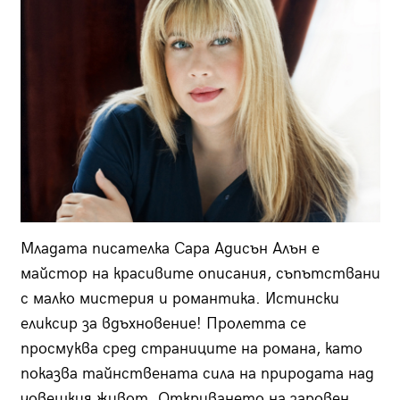
Младата писателка Сара Адисън Алън е
майстор на красивите описания, съпътствани
с малко мистерия и романтика. Истински
еликсир за вдъхновение! Пролетта се
просмуква сред страниците на романа, като
показва тайнствената сила на природата над
човешкия живот. Откриването на заровен