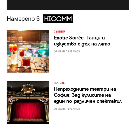
Намерено в
СЪБИТИЯ
Exotic Soirée: Танци и
изкуство с дъх на лято
ОТ ИВАН ПЪРВАНОВ
FEATURE
Непреходните театри на
София: Зад кулисите на
един по-различен спектакъл
ОТ ИВАН ПЪРВАНОВ