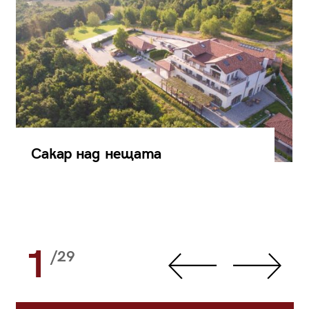
Сакар над нещата
1
/29