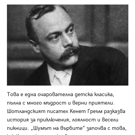
Това е една очарователна детска класика,
пълна с много мъдрост и верни приятели.
Шотландският писател Кенет Греъм разказва
история за приключения, лоялност и весели
пикници. „Шумът на върбите” започва с това,