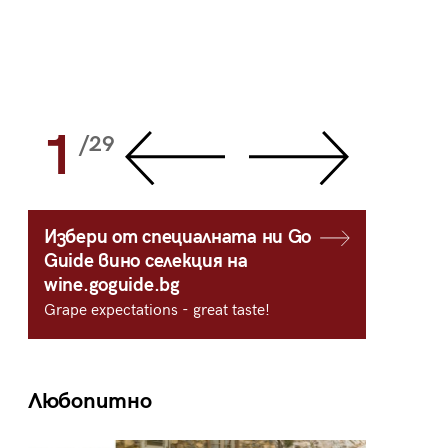
1
2
/29
/
Избери от специалната ни Go
Guide вино селекция на
wine.goguide.bg
Grape expectations - great taste!
Любопитно