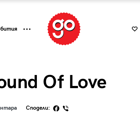
ъбития
ound Of Love
ентара
Сподели:
к
Tender is the Wine – Какво
чаша
се пие на Лазурния бряг