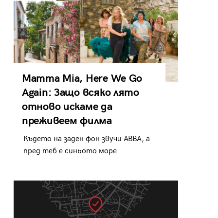
Mamma Mia, Here We Go
Again: Защо всяко лято
отново искаме да
преживеем филма
Където на заден фон звучи ABBA, а
пред теб е синьото море