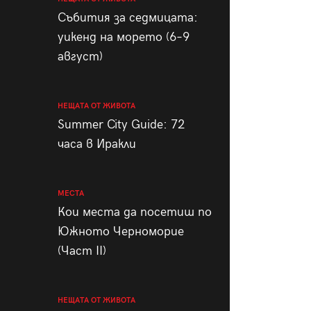
пания
Събития за седмицата:
уикенд на морето (6–9
август)
28
/29
НЕЩАТА ОТ ЖИВОТА
Summer City Guide: 72
часа в Иракли
МЕСТА
Кои места да посетиш по
Южното Черноморие
(Част II)
НЕЩАТА ОТ ЖИВОТА