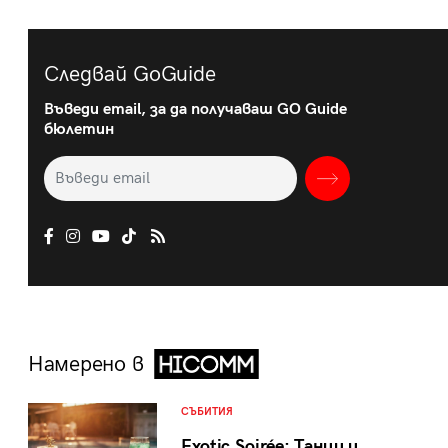
Следвай GoGuide
Въведи email, за да получаваш GO Guide
бюлетин
Намерено в
СЪБИТИЯ
Exotic Soirée: Танци и