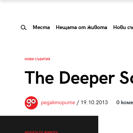
Места
Нещата от живота
Нови с
НОВИ СЪБИТИЯ
The Deeper S
редакторите
/ 19.10.2013
0 ком
 Shareable:
Summer Prelude: ка
лги вечери и
започва лятото в 
НЕЩАТА ОТ ЖИВОТА